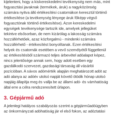
kijelenteni, hogy a kiskereskedelmi tevékenység nem más, mint
fogyasztási javaknak (termékek, áruk) a nagyközönség
számára nyitva álló értékesítési csatornákon keresztül történő
értékesítése (a tevékenység lényege áruk főképp végső
fogyasztónak történő értékesítése). Azon kereskedelmi
egységek tevékenysége tartozik ide, amelyek jellegüket
tekintve elsősorban, de nem kizárólag a lakosság számára
hozzáférhetőek, azaz közforgalmú - mindenki számára
hozzáférhető - értékesítést bonyolítanak. Ezen értékesítési
helyek és csatornák esetében a vevő személyétől függetlenül
az értékesítésből származó teljes árbevétel adóalapot képez,
nincs jelentősége annak sem, hogy adott esetben egy
gazdálkodó szervezet, gazdasági társaság áll vásárlói
pozícióban. A sávos adómérték alapján meghatározott adót az
adó alanya az adóév utolsó napját követő ötödik hónap utolsó
napjáig állapítja meg és vallja be az állami adó- és vámhatóság
által erre a célra rendszeresített űrlapon.
3. Gépjármű adó
A jelenlegi hatályos szabályozás szerint a gépjárműadóügyben
az önkormányzati adóhatóság jár el első fokon, az adóztatási