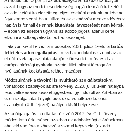
A módosítás szigorítja az
adóhiányra
vonatkozó szabályait
azzal, hogy az eredeti esedékesség napján fennálló túlfizetést
az adófizetési kötelezettség teljesítéseként csak akkor lehetne
figyelembe venni, ha a túlfizetés az ellenőrzés megkezdésének
napján is fennáll
és
annak
kiutalását, átvezetését nem kérték
– ebben az esetben ugyanis az adózó jogosulatlanul kérte
elvonni a költségvetésből ezt az összeget.
Hatályon kívül helyezi a módosítás 2021. július 1-jétől a
tartós
feltételes adómegállapítás
t, mivel az indokolás szerint az az
elmúlt évek tapasztalata alapján kiüresedett, másrészt az
európai bírósági gyakorlat szerint tiltott állami támogatás
nyújtásának kockázatát rejtheti magában.
Módosulnának a
távolról is nyújtható szolgáltatások
ra
vonatkozó szabályok az áfa törvény 2020. július 1-jén hatályba
lépő változásaival összefüggésben, így indokolt az Art.-ban az
ezen szolgáltatást nyújtó adózókra vonatkozó különös
szabályok (XIII. fejezet) hatályon kívül helyezése.
Az adóigazgatási rendtartásról szóló 2017. évi CLI. törvény
módosítása értelmében azokban az adóhatósági eljárásokban,
ahol elő van írva a kötelező szakmai képviselet (az adó