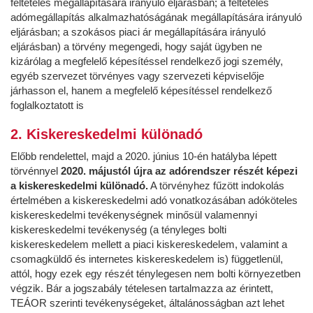
feltételes megállapítására irányuló eljárásban; a feltételes
adómegállapítás alkalmazhatóságának megállapítására irányuló
eljárásban; a szokásos piaci ár megállapítására irányuló
eljárásban) a törvény megengedi, hogy saját ügyben ne
kizárólag a megfelelő képesítéssel rendelkező jogi személy,
egyéb szervezet törvényes vagy szervezeti képviselője
járhasson el, hanem a megfelelő képesítéssel rendelkező
foglalkoztatott is
2. Kiskereskedelmi különadó
Előbb rendelettel, majd a 2020. június 10-én hatályba lépett
törvénnyel
2020. májustól újra az adórendszer részét képezi
a kiskereskedelmi különadó.
A törvényhez fűzött indokolás
értelmében a kiskereskedelmi adó vonatkozásában adóköteles
kiskereskedelmi tevékenységnek minősül valamennyi
kiskereskedelmi tevékenység (a tényleges bolti
kiskereskedelem mellett a piaci kiskereskedelem, valamint a
csomagküldő és internetes kiskereskedelem is) függetlenül,
attól, hogy ezek egy részét ténylegesen nem bolti környezetben
végzik. Bár a jogszabály tételesen tartalmazza az érintett,
TEÁOR szerinti tevékenységeket, általánosságban azt lehet