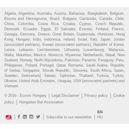
Algeria, Argentina, Australia, Austria, Bahamas, Bangladesh, Belgium,
Bosnia and Herzegovina, Brazil, Bulgaria, Cambodia, Canada, Chile,
China, Colombia, Costa Rica, Croatia, Cyprus, Czech Republic,
Denmark, Ecuador, Egypt, El Salvador, Estonia, Finland, France,
Georgia, Germany, Greece, Great Britain, Guatemala, Honduras, Hong
Kong, Hungary, India, Indonesia, Ireland, Israel, Italy, Japan, Jordan
(associated partners), Kuwait (associated partners), Republic of Korea,
Latvia, Lebanon, Liechtenstein, Lithuania, Luxembourg, Malaysia,
Malta, Mauritius, Mexico, Morocco, Myanmar, Netherlands, Nepal, New
Zealand, Norway, North Macedonia, Pakistan, Panama, Paraguay, Peru,
Philippines, Poland, Portugal, Qatar, Romania, Saudi Arabia, Republic
of Serbia, Singapore, Slovak Republic, Slovenia, South Africa, Spain,
Sweden, Switzerland, Taiwan, Tajikistan, Thailand, Tunisia, Turkey,
Ukraine, United Arab Emirates, Uruguay, USA (associated partners) and
Vietnam.
© 2016 - Ecovis Hungary
Legal Disclaimer
Privacy policy
Cookie
policy
Hungarian Bar Association
EN
Subscribe to our newsletter
HU