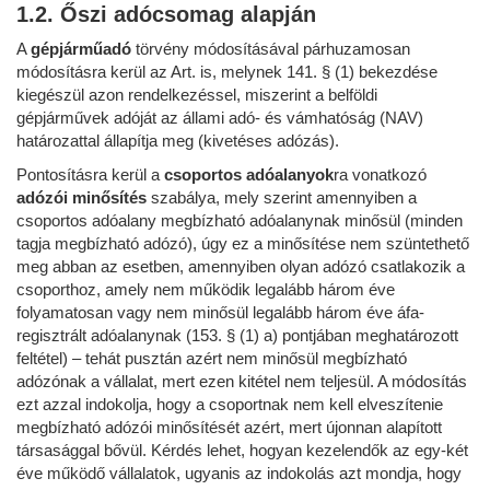
1.2. Őszi adócsomag alapján
A
gépjárműadó
törvény módosításával párhuzamosan
módosításra kerül az Art. is, melynek 141. § (1) bekezdése
kiegészül azon rendelkezéssel, miszerint a belföldi
gépjárművek adóját az állami adó- és vámhatóság (NAV)
határozattal állapítja meg (kivetéses adózás).
Pontosításra kerül a
csoportos adóalanyok
ra vonatkozó
adózói minősítés
szabálya, mely szerint amennyiben a
csoportos adóalany megbízható adóalanynak minősül (minden
tagja megbízható adózó), úgy ez a minősítése nem szüntethető
meg abban az esetben, amennyiben olyan adózó csatlakozik a
csoporthoz, amely nem működik legalább három éve
folyamatosan vagy nem minősül legalább három éve áfa-
regisztrált adóalanynak (153. § (1) a) pontjában meghatározott
feltétel) – tehát pusztán azért nem minősül megbízható
adózónak a vállalat, mert ezen kitétel nem teljesül. A módosítás
ezt azzal indokolja, hogy a csoportnak nem kell elveszítenie
megbízható adózói minősítését azért, mert újonnan alapított
társasággal bővül. Kérdés lehet, hogyan kezelendők az egy-két
éve működő vállalatok, ugyanis az indokolás azt mondja, hogy