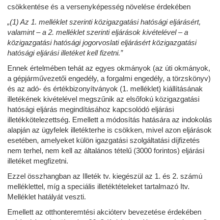
csökkentése és a versenyképesség növelése érdekében
„(1) Az 1. melléklet szerinti közigazgatási hatósági eljárásért,
valamint – a 2. melléklet szerinti eljárások kivételével – a
közigazgatási hatósági jogorvoslati eljárásért közigazgatási
hatósági eljárási illetéket kell fizetni.”
Ennek értelmében tehát az egyes okmányok (az úti okmányok,
a gépjárművezetői engedély, a forgalmi engedély, a törzskönyv)
és az adó- és értékbizonyítványok (1. melléklet) kiállításának
illetékének kivételével megszűnik az elsőfokú közigazgatási
hatósági eljárás megindításához kapcsolódó eljárási
illetékkötelezettség. Emellett a módosítás hatására az indokolás
alapján az ügyfelek illetékterhe is csökken, mivel azon eljárások
esetében, amelyeket külön igazgatási szolgáltatási díjfizetés
nem terhel, nem kell az általános tételű (3000 forintos) eljárási
illetéket megfizetni.
Ezzel összhangban az Illeték tv. kiegészül az 1. és 2. számú
melléklettel, míg a speciális illetéktételeket tartalmazó Itv.
Melléklet hatályát veszti.
Emellett az otthonteremtési akcióterv bevezetése érdekében