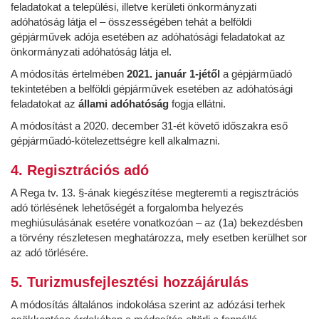
feladatokat a települési, illetve kerületi önkormányzati
adóhatóság látja el – összességében tehát a belföldi
gépjárművek adója esetében az adóhatósági feladatokat az
önkormányzati adóhatóság látja el.
A módosítás értelmében
2021. január 1-jétől
a gépjárműadó
tekintetében a belföldi gépjárművek esetében az adóhatósági
feladatokat az
állami adóhatóság
fogja ellátni.
A módosítást a 2020. december 31-ét követő időszakra eső
gépjárműadó-kötelezettségre kell alkalmazni.
4. Regisztrációs adó
A Rega tv. 13. §-ának kiegészítése megteremti a regisztrációs
adó törlésének lehetőségét a forgalomba helyezés
meghiúsulásának esetére vonatkozóan – az (1a) bekezdésben
a törvény részletesen meghatározza, mely esetben kerülhet sor
az adó törlésére.
5. Turizmusfejlesztési hozzájárulás
A módosítás általános indokolása szerint az adózási terhek