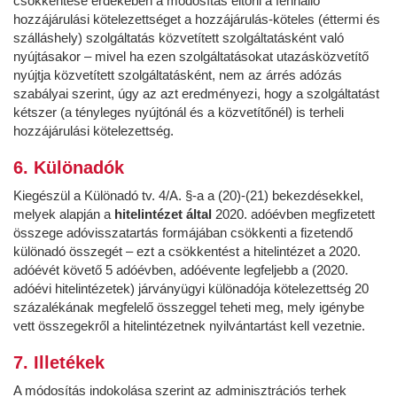
csökkentése érdekében a módosítás eltörli a fennálló
hozzájárulási kötelezettséget a hozzájárulás-köteles (éttermi és
szálláshely) szolgáltatás közvetített szolgáltatásként való
nyújtásakor – mivel ha ezen szolgáltatásokat utazásközvetítő
nyújtja közvetített szolgáltatásként, nem az árrés adózás
szabályai szerint, úgy az azt eredményezi, hogy a szolgáltatást
kétszer (a tényleges nyújtónál és a közvetítőnél) is terheli
hozzájárulási kötelezettség.
6. Különadók
Kiegészül a Különadó tv. 4/A. §-a a (20)-(21) bekezdésekkel,
melyek alapján a
hitelintézet által
2020. adóévben megfizetett
összege adóvisszatartás formájában csökkenti a fizetendő
különadó összegét – ezt a csökkentést a hitelintézet a 2020.
adóévét követő 5 adóévben, adóévente legfeljebb a (2020.
adóévi hitelintézetek) járványügyi különadója kötelezettség 20
százalékának megfelelő összeggel teheti meg, mely igénybe
vett összegekről a hitelintézetnek nyilvántartást kell vezetnie.
7. Illetékek
A módosítás indokolása szerint az adminisztrációs terhek