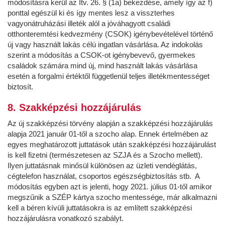
módosításra kerül az Itv. 26. § (1a) bekezdése, amely így az f)
ponttal egészül ki és így mentes lesz a visszterhes
vagyonátruházási illeték alól a jóváhagyott családi
otthonteremtési kedvezmény (CSOK) igénybevételével történő
új vagy használt lakás célú ingatlan vásárlása. Az indokolás
szerint a módosítás a CSOK-ot igénybevevő, gyermekes
családok számára mind új, mind használt lakás vásárlása
esetén a forgalmi értéktől függetlenül teljes illetékmentességet
biztosít.
8. Szakképzési hozzájárulás
Az új szakképzési törvény alapján a szakképzési hozzájárulás
alapja 2021 január 01-től a szocho alap. Ennek értelmében az
egyes meghatározott juttatások után szakképzési hozzájárulást
is kell fizetni (természetesen az SZJA és a Szocho mellett).
Ilyen juttatásnak minősül különösen az üzleti vendéglátás,
cégtelefon használat, csoportos egészségbiztosítás stb. A
módosítás egyben azt is jelenti, hogy 2021. július 01-től amikor
megszűnik a SZÉP kártya szocho mentessége, már alkalmazni
kell a béren kívüli juttatásokra is az említett szakképzési
hozzájárulásra vonatkozó szabályt.