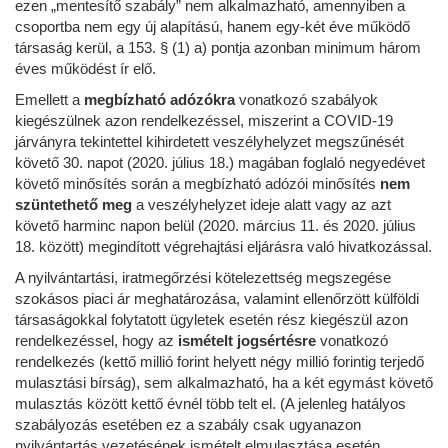
ezen „mentesítő szabály” nem alkalmazható, amennyiben a
csoportba nem egy új alapítású, hanem egy-két éve működő
társaság kerül, a 153. § (1) a) pontja azonban minimum három
éves működést ír elő.
Emellett a
megbízható adózókra
vonatkozó szabályok
kiegészülnek azon rendelkezéssel, miszerint a COVID-19
járványra tekintettel kihirdetett veszélyhelyzet megszűnését
követő 30. napot (2020. július 18.) magában foglaló negyedévet
követő minősítés során a megbízható adózói minősítés
nem
szüntethető meg
a veszélyhelyzet ideje alatt vagy az azt
követő harminc napon belül (2020. március 11. és 2020. július
18. között) megindított végrehajtási eljárásra való hivatkozással.
A nyilvántartási, iratmegőrzési kötelezettség megszegése
szokásos piaci ár meghatározása, valamint ellenőrzött külföldi
társaságokkal folytatott ügyletek esetén rész kiegészül azon
rendelkezéssel, hogy az
ismételt jogsértésre
vonatkozó
rendelkezés (kettő millió forint helyett négy millió forintig terjedő
mulasztási bírság), sem alkalmazható, ha a két egymást követő
mulasztás között kettő évnél több telt el. (A jelenleg hatályos
szabályozás esetében ez a szabály csak ugyanazon
nyilvántartás vezetésének ismételt elmulasztása esetén