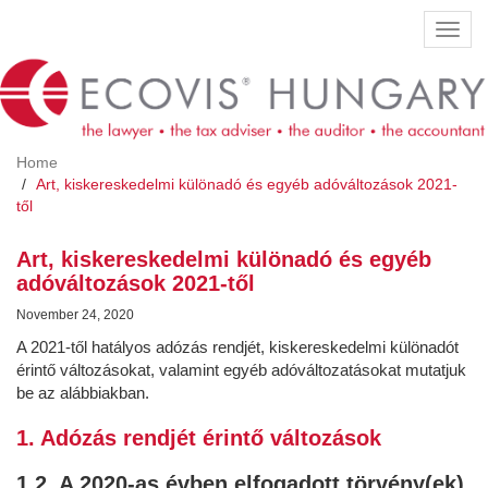
Skip
Toggl
to
navig
main
content
Home
Art, kiskereskedelmi különadó és egyéb adóváltozások 2021-
től
Art, kiskereskedelmi különadó és egyéb
adóváltozások 2021-től
November 24, 2020
A 2021-től hatályos adózás rendjét, kiskereskedelmi különadót
érintő változásokat, valamint egyéb adóváltozatásokat mutatjuk
be az alábbiakban.
1. Adózás rendjét érintő változások
1.2. A 2020-as évben elfogadott törvény(ek)