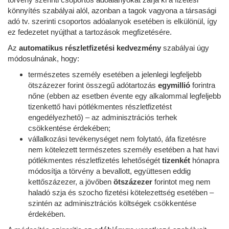
könnyítés szabályai alól, azonban a tagok vagyona a társasági
adó tv. szerinti csoportos adóalanyok esetében is elkülönül, így
ez fedezetet nyújthat a tartozások megfizetésére.
Az
automatikus részletfizetési kedvezmény
szabályai úgy
módosulnának, hogy:
természetes személy esetében a jelenlegi legfeljebb
ötszázezer forint összegű adótartozás
egymillió
forintra
nőne (ebben az esetben évente egy alkalommal legfeljebb
tizenkettő havi pótlékmentes részletfizetést
engedélyezhető) – az adminisztrációs terhek
csökkentése érdekében;
vállalkozási tevékenységet nem folytató, áfa fizetésre
nem kötelezett természetes személy esetében a hat havi
pótlékmentes részletfizetés lehetőségét
tizenkét
hónapra
módosítja a törvény a bevallott, együttesen eddig
kettőszázezer, a jövőben
ötszázezer
forintot meg nem
haladó szja és szocho fizetési kötelezettség esetében –
szintén az adminisztrációs költségek csökkentése
érdekében.