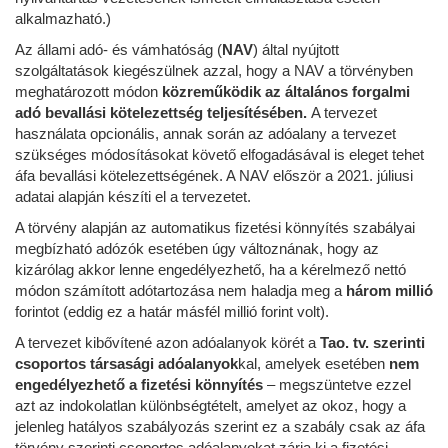
alkalmazható.)
Az állami adó- és vámhatóság (
NAV
) által nyújtott
szolgáltatások kiegészülnek azzal, hogy a NAV a törvényben
meghatározott módon
közreműködik az általános forgalmi
adó bevallási kötelezettség teljesítésében.
A tervezet
használata opcionális, annak során az adóalany a tervezet
szükséges módosításokat követő elfogadásával is eleget tehet
áfa bevallási kötelezettségének. A NAV először a 2021. júliusi
adatai alapján készíti el a tervezetet.
A törvény alapján az automatikus fizetési könnyítés szabályai
megbízható adózók esetében úgy változnának, hogy az
kizárólag akkor lenne engedélyezhető, ha a kérelmező nettó
módon számított adótartozása nem haladja meg a
három
millió
forintot (eddig ez a határ másfél millió forint volt).
A tervezet kibővítené azon adóalanyok körét a
Tao. tv. szerinti
csoportos társasági adóalanyok
kal, amelyek esetében
nem
engedélyezhető
a fizetési könnyítés
– megszüntetve ezzel
azt az indokolatlan különbségtételt, amelyet az okoz, hogy a
jelenleg hatályos szabályozás szerint ez a szabály csak az áfa
törvény szerinti csoportos adóalanyokat zárja ki a fizetési