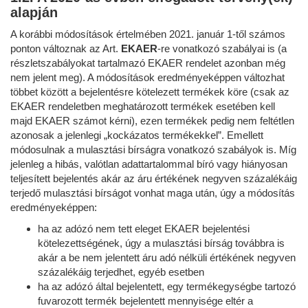
alapján
A korábbi módosítások értelmében 2021. január 1-től számos
ponton változnak az Art.
EKAER
-re vonatkozó szabályai is (a
részletszabályokat tartalmazó EKAER rendelet azonban még
nem jelent meg). A módosítások eredményeképpen változhat
többet között a bejelentésre kötelezett termékek köre (csak az
EKAER rendeletben meghatározott termékek esetében kell
majd EKAER számot kérni), ezen termékek pedig nem feltétlen
azonosak a jelenlegi „kockázatos termékekkel”. Emellett
módosulnak a mulasztási bírságra vonatkozó szabályok is. Míg
jelenleg a hibás, valótlan adattartalommal bíró vagy hiányosan
teljesített bejelentés akár az áru értékének negyven százalékáig
terjedő mulasztási bírságot vonhat maga után, úgy a módosítás
eredményeképpen:
ha az adózó nem tett eleget EKAER bejelentési
kötelezettségének, úgy a mulasztási bírság továbbra is
akár a be nem jelentett áru adó nélküli értékének negyven
százalékáig terjedhet, egyéb esetben
ha az adózó által bejelentett, egy termékegységbe tartozó
fuvarozott termék bejelentett mennyisége eltér a