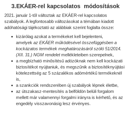
3.EKÁER-rel kapcsolatos módosítások
2021. január 1-től változtak az EKÁER-rel kapcsolatos
szabályok. A legfontosabb változásokat a témában kiadott
adóhatósági tájékoztató az alábbiak szerint foglalta össze:
kizárólag azokat a termékeket kell bejelenteni,
amelyek
az EKÁER működésével összefüggésben a
kockázatos termékek meghatározásáról szóló 51/2014.
(XII. 31.) NGM rendelet
mellékleteiben szerepelnek,
a megbízható minősítésű adózóknak nem kell kockázati
biztosítékot nyújtaniuk, és megszűnik a biztosítéknyújtási
kötelezettség az 5 százalékos adómértékű termékeknél
is,
a szankciók rendszerében új szabályok lépnek életbe,
az útszakasz-mentesítés a belföldön belüli forgalom
mellett már valamennyi forgalmi irányra is kérhető, és az
engedély visszavonásig lesz érvényes.