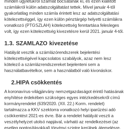
minden ügyletükről számlát bocsátanak ki, és ezen kiállított
számlákról külön adatszolgáltatást tettek. Mivel január 4-től
gyakorlatilag minden számla érintett lesz az adatszolgáltatási
kötelezettséggel, így ezen külön pénztárgép helyetti számlákra
vonatkozó (PTGSZLAH) kötelezettség fenntartása felesleges
volt, így ezen kötelezettség kivezetésre kerül 2021. január 4-től.
1.3. SZAMLAZO kivezetése
Hatályát vesztik a számlázórendszerek bejelentési
kötelezettségével kapcsolatos szabályok, azaz nem lesz
kötelező a számlázrendszereket bejelenteni sem a
használatbavételkor, sem a használatból való kivonáskor.
2.HIPA csökkentés
A koronavírus-világjárvány nemzetgazdaságot érintő hatásának
enyhítése érdekében szükséges egyes intézkedésekről című
kormányrendelet (639/2020. (XII. 22.) Korm. rendelet)
tartalmazza a KKV szektorra vonatkozó helyi iparűzési adó
csökkentést 2021-es évre. Bár a rendelet hatályát veszti a
veszélyhelyzet utolsó napjával, várható az rendelkezései (az
esetleg pontosításokkal) törvényi szintre kerülnek átemelésre.