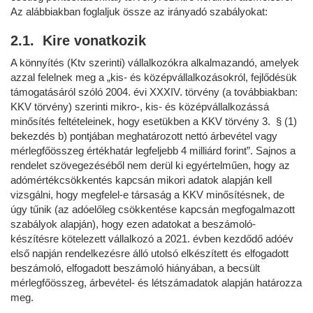
Az alábbiakban foglaljuk össze az irányadó szabályokat:
2.1. Kire vonatkozik
A könnyítés (Ktv szerinti) vállalkozókra alkalmazandó, amelyek
azzal felelnek meg a „kis- és középvállalkozásokról, fejlődésük
támogatásáról szóló 2004. évi XXXIV. törvény (a továbbiakban:
KKV törvény) szerinti mikro-, kis- és középvállalkozássá
minősítés feltételeinek, hogy esetükben a KKV törvény 3. § (1)
bekezdés b) pontjában meghatározott nettó árbevétel vagy
mérlegfőösszeg értékhatár legfeljebb 4 milliárd forint”. Sajnos a
rendelet szövegezéséből nem derül ki egyértelműen, hogy az
adómértékcsökkentés kapcsán mikori adatok alapján kell
vizsgálni, hogy megfelel-e társaság a KKV minősítésnek, de
úgy tűnik (az adóelőleg csökkentése kapcsán megfogalmazott
szabályok alapján), hogy ezen adatokat a beszámoló-
készítésre kötelezett vállalkozó a 2021. évben kezdődő adóév
első napján rendelkezésre álló utolsó elkészített és elfogadott
beszámoló, elfogadott beszámoló hiányában, a becsült
mérlegfőösszeg, árbevétel- és létszámadatok alapján határozza
meg.