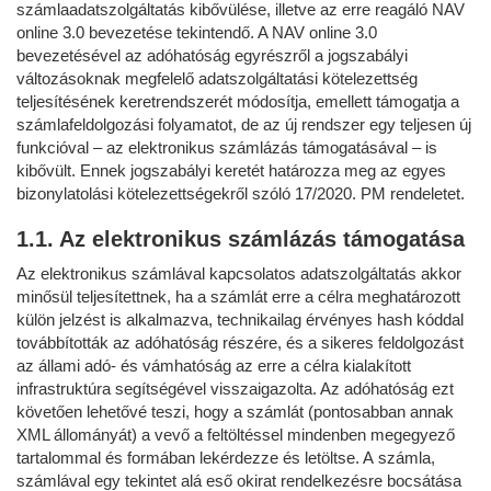
számlaadatszolgáltatás kibővülése, illetve az erre reagáló NAV
online 3.0 bevezetése tekintendő. A NAV online 3.0
bevezetésével az adóhatóság egyrészről a jogszabályi
változásoknak megfelelő adatszolgáltatási kötelezettség
teljesítésének keretrendszerét módosítja, emellett támogatja a
számlafeldolgozási folyamatot, de az új rendszer egy teljesen új
funkcióval – az elektronikus számlázás támogatásával – is
kibővült. Ennek jogszabályi keretét határozza meg az egyes
bizonylatolási kötelezettségekről szóló 17/2020. PM rendeletet.
1.1. Az elektronikus számlázás támogatása
Az elektronikus számlával kapcsolatos adatszolgáltatás akkor
minősül teljesítettnek, ha a számlát erre a célra meghatározott
külön jelzést is alkalmazva, technikailag érvényes hash kóddal
továbbították az adóhatóság részére, és a sikeres feldolgozást
az állami adó- és vámhatóság az erre a célra kialakított
infrastruktúra segítségével visszaigazolta. Az adóhatóság ezt
követően lehetővé teszi, hogy a számlát (pontosabban annak
XML állományát) a vevő a feltöltéssel mindenben megegyező
tartalommal és formában lekérdezze és letöltse. A számla,
számlával egy tekintet alá eső okirat rendelkezésre bocsátása