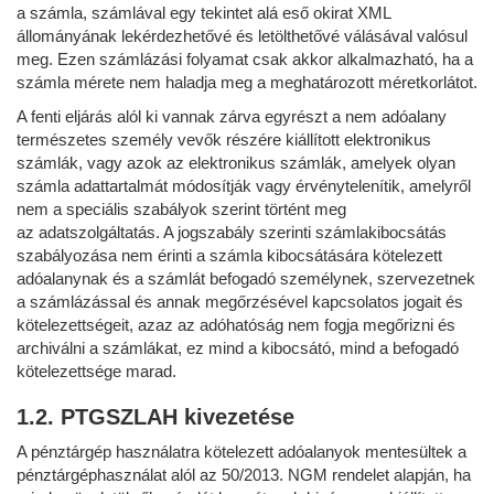
a számla, számlával egy tekintet alá eső okirat XML
állományának lekérdezhetővé és letölthetővé válásával valósul
meg. Ezen számlázási folyamat csak akkor alkalmazható, ha a
számla mérete nem haladja meg a meghatározott méretkorlátot.
A fenti eljárás alól ki vannak zárva egyrészt a nem adóalany
természetes személy vevők részére kiállított elektronikus
számlák, vagy azok az elektronikus számlák, amelyek olyan
számla adattartalmát módosítják vagy érvénytelenítik, amelyről
nem a speciális szabályok szerint történt meg
az adatszolgáltatás. A jogszabály szerinti számlakibocsátás
szabályozása nem érinti a számla kibocsátására kötelezett
adóalanynak és a számlát befogadó személynek, szervezetnek
a számlázással és annak megőrzésével kapcsolatos jogait és
kötelezettségeit, azaz az adóhatóság nem fogja megőrizni és
archiválni a számlákat, ez mind a kibocsátó, mind a befogadó
kötelezettsége marad.
1.2. PTGSZLAH kivezetése
A pénztárgép használatra kötelezett adóalanyok mentesültek a
pénztárgéphasználat alól az 50/2013. NGM rendelet alapján, ha