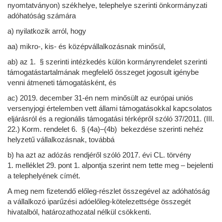
nyomtatványon) székhelye, telephelye szerinti önkormányzati
adóhatóság számára
a) nyilatkozik arról, hogy
aa) mikro-, kis- és középvállalkozásnak minősül,
ab) az 1. § szerinti intézkedés külön kormányrendelet szerinti
támogatástartalmának megfelelő összeget jogosult igénybe
venni átmeneti támogatásként, és
ac) 2019. december 31-én nem minősült az európai uniós
versenyjogi értelemben vett állami támogatásokkal kapcsolatos
eljárásról és a regionális támogatási térképről szóló 37/2011. (III.
22.) Korm. rendelet 6. § (4a)–(4b) bekezdése szerinti nehéz
helyzetű vállalkozásnak, továbbá
b) ha azt az adózás rendjéről szóló 2017. évi CL. törvény
1. melléklet 29. pont 1. alpontja szerint nem tette meg – bejelenti
a telephelyének címét.
A meg nem fizetendő előleg-részlet összegével az adóhatóság
a vállalkozó iparűzési adóelőleg-kötelezettsége összegét
hivatalból, határozathozatal nélkül csökkenti.