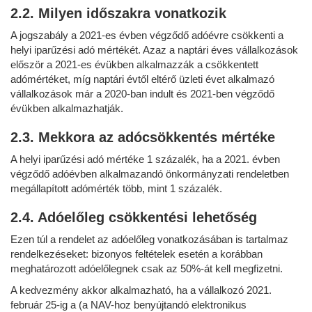
2.2. Milyen időszakra vonatkozik
A jogszabály a 2021-es évben végződő adóévre csökkenti a
helyi iparűzési adó mértékét. Azaz a naptári éves vállalkozások
először a 2021-es évükben alkalmazzák a csökkentett
adómértéket, míg naptári évtől eltérő üzleti évet alkalmazó
vállalkozások már a 2020-ban indult és 2021-ben végződő
évükben alkalmazhatják.
2.3. Mekkora az adócsökkentés mértéke
A helyi iparűzési adó mértéke 1 százalék, ha a 2021. évben
végződő adóévben alkalmazandó önkormányzati rendeletben
megállapított adómérték több, mint 1 százalék.
2.4. Adóelőleg csökkentési lehetőség
Ezen túl a rendelet az adóelőleg vonatkozásában is tartalmaz
rendelkezéseket: bizonyos feltételek esetén a korábban
meghatározott adóelőlegnek csak az 50%-át kell megfizetni.
A kedvezmény akkor alkalmazható, ha a vállalkozó 2021.
február 25-ig a (a NAV-hoz benyújtandó elektronikus