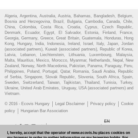
Algeria, Argentina, Australia, Austria, Bahamas, Bangladesh, Belgium,
Bosnia and Herzegovina, Brazil, Bulgaria, Cambodia, Canada, Chile,
China, Colombia, Costa Rica, Croatia, Cyprus, Czech Republic,
Denmark, Ecuador, Egypt, El Salvador, Estonia, Finland, France,
Georgia, Germany, Greece, Great Britain, Guatemala, Honduras, Hong
Kong, Hungary, India, Indonesia, Ireland, Israel, Italy, Japan, Jordan
(associated partners), Kuwait (associated partners), Republic of Korea,
Latvia, Lebanon, Liechtenstein, Lithuania, Luxembourg, Malaysia,
Malta, Mauritius, Mexico, Morocco, Myanmar, Netherlands, Nepal, New
Zealand, Norway, North Macedonia, Pakistan, Panama, Paraguay, Peru,
Philippines, Poland, Portugal, Qatar, Romania, Saudi Arabia, Republic
of Serbia, Singapore, Slovak Republic, Slovenia, South Africa, Spain,
Sweden, Switzerland, Taiwan, Tajikistan, Thailand, Tunisia, Turkey,
Ukraine, United Arab Emirates, Uruguay, USA (associated partners) and
Vietnam.
© 2016 - Ecovis Hungary
Legal Disclaimer
Privacy policy
Cookie
policy
Hungarian Bar Association
EN
Subscribe to our newsletter
HU
I, hereby, accept that the operator of www.ecovis.hu places cookies on
my browser in order to gather information on my browsing habits. For