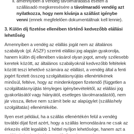
amennyiben a vendég távolmaradása esetén a
szállásadó megkeresésére a
távolmaradó vendég azt
nyilatkozza, hogy nem kívánja a szállást igénybe
venni
(ennek megfelelően dokumentáltnak kell lennie).
3. Külön díj fizetése ellenében történő kedvezőbb elállási
lehetőség
Amennyiben a vendég az elállás jogát nem az általános
szabályok (pl. ÁSZF) szerinti elállási jog alapján gyakorolja,
hanem külön díj ellenében vásárol olyan jogot, amely szélesebb
keretek között, az általános szabályoknál kedvezőbb feltételek
között teszi lehetővé számára az elállást, a vendég által a fenti
jogért fizetett összeg szolgáltatásnyújtás ellenértékének
minősül, feltéve, hogy az mindenképpen fizetendő (független a
szolgáltatásnyújtás tényleges igénybevételétől, az elállási jog
gyakorlásától vagy hiányától, esetleges távolmaradástól), nem
jár vissza, illetve nem számít bele az alapügylet (szálláshely
szolgáltatás) ellenértékébe.
Ilyen eset például, ha a szállás ellenértékén felül a vendég
további díjat fizet azért, hogy a szállás lemondására ne csak az
érkezés előtt legalább 1 héttel nyíljon lehetősége, hanem azt a