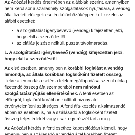
Az Adózási kérdés értelmében az alábbiak szerint, amennyiben
nem kerül sor a szálláshely szolgáltatások nyújtására, a vendég
által fizetett előlegek esetén különbözőképpen kell kezelni az
alábbi eseteket:
a szolgáltatást igénybevevő (vendég) kifejezetten jelzi,
hogy eláll a szerződéstől
az elállás jelzése nélküli, puszta távolmaradás.
1. A szolgáltatást igénybevevő (vendég) kifejezetten jelzi,
hogy eláll a szerződéstől
Az első esetben, amennyiben a
korábbi foglalást a vendég
lemondja, az általa korábban foglalóként fizetett összeg
,
illetve a lemondás esetén a felek megállapodása szerint utólag
fizetendő összeg áfa szempontból
nem minősül
szolgáltatásnyújtás ellenértékének
. A fenti esetben az
előlegről, foglalóról korábban kiállított bizonylatot
érvényteleníteni szükséges. A fenti áfa-kezelés alkalmazandó
abban az esetben is, ha a szállásadó a foglalóként fizetett
összeg teljes értékét vagy csak egy részét tartja meg.
Az Adózási kérdés a fenti esethez kapcsolódóan kiemeli, hogy
amennyiben a szállásadó a vendég által korábban fizetett