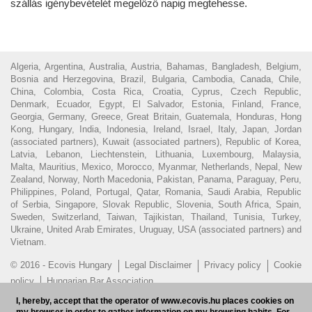
szállás igénybevételét megelőző napig megtehesse.
Algeria, Argentina, Australia, Austria, Bahamas, Bangladesh, Belgium,
Bosnia and Herzegovina, Brazil, Bulgaria, Cambodia, Canada, Chile,
China, Colombia, Costa Rica, Croatia, Cyprus, Czech Republic,
Denmark, Ecuador, Egypt, El Salvador, Estonia, Finland, France,
Georgia, Germany, Greece, Great Britain, Guatemala, Honduras, Hong
Kong, Hungary, India, Indonesia, Ireland, Israel, Italy, Japan, Jordan
(associated partners), Kuwait (associated partners), Republic of Korea,
Latvia, Lebanon, Liechtenstein, Lithuania, Luxembourg, Malaysia,
Malta, Mauritius, Mexico, Morocco, Myanmar, Netherlands, Nepal, New
Zealand, Norway, North Macedonia, Pakistan, Panama, Paraguay, Peru,
Philippines, Poland, Portugal, Qatar, Romania, Saudi Arabia, Republic
of Serbia, Singapore, Slovak Republic, Slovenia, South Africa, Spain,
Sweden, Switzerland, Taiwan, Tajikistan, Thailand, Tunisia, Turkey,
Ukraine, United Arab Emirates, Uruguay, USA (associated partners) and
Vietnam.
© 2016 - Ecovis Hungary
Legal Disclaimer
Privacy policy
Cookie
policy
Hungarian Bar Association
I, hereby, accept that the operator of www.ecovis.hu places cookies on
EN