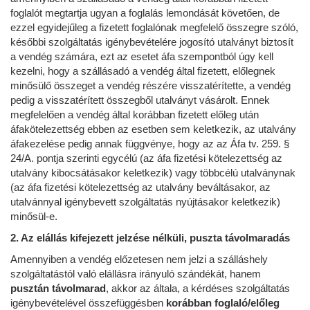
foglalót megtartja ugyan a foglalás lemondását követően, de
ezzel egyidejűleg a fizetett foglalónak megfelelő összegre szóló,
későbbi szolgáltatás igénybevételére jogosító utalványt biztosít
a vendég számára, ezt az esetet áfa szempontból úgy kell
kezelni, hogy a szállásadó a vendég által fizetett, előlegnek
minősülő összeget a vendég részére visszatérítette, a vendég
pedig a visszatérített összegből utalványt vásárolt. Ennek
megfelelően a vendég által korábban fizetett előleg után
áfakötelezettség ebben az esetben sem keletkezik, az utalvány
áfakezelése pedig annak függvénye, hogy az az Áfa tv. 259. §
24/A. pontja szerinti egycélú (az áfa fizetési kötelezettség az
utalvány kibocsátásakor keletkezik) vagy többcélú utalványnak
(az áfa fizetési kötelezettség az utalvány beváltásakor, az
utalvánnyal igénybevett szolgáltatás nyújtásakor keletkezik)
minősül-e.
2. Az elállás kifejezett jelzése nélküli, puszta távolmaradás
Amennyiben a vendég előzetesen nem jelzi a szálláshely
szolgáltatástól való elállásra irányuló szándékát, hanem
pusztán távolmarad
, akkor az általa, a kérdéses szolgáltatás
igénybevételével összefüggésben
korábban foglaló/előleg