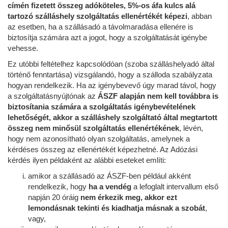
címén fizetett összeg adóköteles, 5%-os áfa kulcs alá
tartozó szálláshely szolgáltatás ellenértékét képezi
, abban
az esetben, ha a szállásadó a távolmaradása ellenére is
biztosítja számára azt a jogot, hogy a szolgáltatását igénybe
vehesse.
Ez utóbbi feltételhez kapcsolódóan (szoba szálláshelyadó által
történő fenntartása) vizsgálandó, hogy a szálloda szabályzata
hogyan rendelkezik. Ha az igénybevevő úgy marad távol, hogy
a szolgáltatásnyújtónak az
ÁSZF alapján nem kell továbbra is
biztosítania számára a szolgáltatás igénybevételének
lehetőségét, akkor a szálláshely szolgáltató által megtartott
összeg nem minősül szolgáltatás ellenértékének
, lévén,
hogy nem azonosítható olyan szolgáltatás, amelynek a
kérdéses összeg az ellenértékét képezhetné. Az Adózási
kérdés ilyen példaként az alábbi eseteket említi:
amikor a szállásadó az ÁSZF-ben például akként
rendelkezik, hogy
ha a vendég
a lefoglalt intervallum első
napján 20 óráig
nem érkezik meg, akkor ezt
lemondásnak tekinti és kiadhatja másnak a szobát
,
vagy,