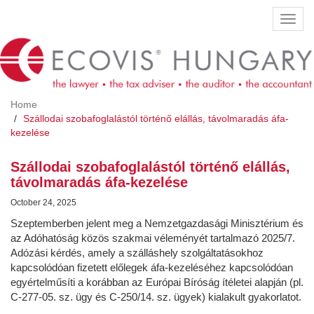
Skip
Toggl
to
navig
main
content
Home
Szállodai szobafoglalástól történő elállás, távolmaradás áfa-
kezelése
Szállodai szobafoglalástól történő elállás,
távolmaradás áfa-kezelése
October 24, 2025
Szeptemberben jelent meg a Nemzetgazdasági Minisztérium és
az Adóhatóság közös szakmai véleményét tartalmazó 2025/7.
Adózási kérdés, amely a szálláshely szolgáltatásokhoz
kapcsolódóan fizetett előlegek áfa-kezeléséhez kapcsolódóan
egyértelműsíti a korábban az Európai Bíróság ítéletei alapján (pl.
C-277-05. sz. ügy és C-250/14. sz. ügyek) kialakult gyakorlatot.