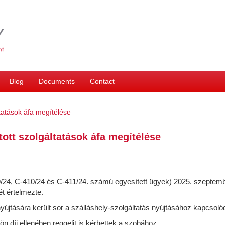
Blog
Documents
Contact
ltatások áfa megítélése
tott szolgáltatások áfa megítélése
09/24, C-410/24 és C-411/24. számú egyesített ügyek) 2025. szeptem
ét értelmezte.
 nyújtására került sor a szálláshely-szolgáltatás nyújtásához kapcsoló
 díj ellenében reggelit is kérhettek a szobához,