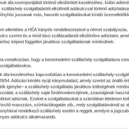
sok áfa szempontjából történő elkülönített kezeléséhez, külön adómé
k szálláshely szolgáltatástól elkülönült adókulccsal történő adóztatás
lőnyhöz jussanak más, hasonló szolgáltatásokat kínáló üzemeltetőkk
nem ellentétes a HÉA Irányelv rendelkezéseivel a német szabályozás,
ókulcs szerint és a rövid távú szállásadástól elkülönítve adóztatni,
dáshoz képest független járulékos szolgáltatásnak minősülnek.
arra vonatkozóan, hogy a kereskedelmi szálláshely szolgáltatásra
szolgáltatásokra.
ások áfa-kezeléséhez kapcsolódóan a kereskedelmi szálláshely-szolgál
09/54. Adózási kérdés nyújt iránymutatást, amely szerint az önálló é
ők igénybe– a szálláshely-szolgáltatás járulékos költségének minősüln
 használat, a szálláshely saját fürdőmedencéjének, szaunájának haszn
tékkel adóznak. Ezeket a szolgáltatásokat a számlában tételesen kel
t, frissítő masszázs, színházlátogatás stb., mely szolgáltatásoknál a
onyhával rendelkező szálláshely esetén a reggeli, amelyre a jogszabá
ényes adókulcs alkalmazandó.