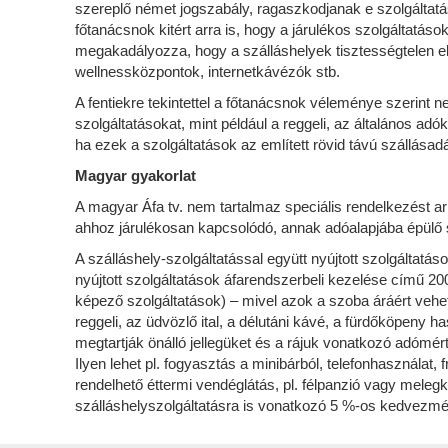
szereplő német jogszabály, ragaszkodjanak e szolgáltatá
főtanácsnok kitért arra is, hogy a járulékos szolgáltatáso
megakadályozza, hogy a szálláshelyek tisztességtelen e
wellnessközpontok, internetkávézók stb.
A fentiekre tekintettel a főtanácsnok véleménye szerint 
szolgáltatásokat, mint például a reggeli, az általános ad
ha ezek a szolgáltatások az említett rövid távú szállása
Magyar gyakorlat
A magyar Áfa tv. nem tartalmaz speciális rendelkezést 
ahhoz járulékosan kapcsolódó, annak adóalapjába épülő 
A szálláshely-szolgáltatással együtt nyújtott szolgáltat
nyújtott szolgáltatások áfarendszerbeli kezelése című 20
képező szolgáltatások) – mivel azok a szoba áráért vehet
reggeli, az üdvözlő ital, a délutáni kávé, a fürdőköpeny
megtartják önálló jellegüket és a rájuk vonatkozó adómér
Ilyen lehet pl. fogyasztás a minibárból, telefonhasznála
rendelhető éttermi vendéglátás, pl. félpanzió vagy melegk
szálláshelyszolgáltatásra is vonatkozó 5 %-os kedvezm