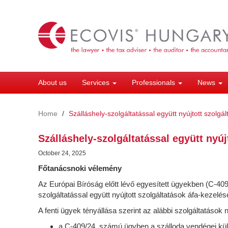
Skip
to
main
content
About us
Services
Professionals
News
Home
Szálláshely-szolgáltatással együtt nyújtott szolgá
Szálláshely-szolgáltatással együtt nyúj
October 24, 2025
Főtanácsnoki vélemény
Az Európai Bíróság előtt lévő egyesített ügyekben (C-4
szolgáltatással együtt nyújtott szolgáltatások áfa-kezelés
A fenti ügyek tényállása szerint az alábbi szolgáltatások
a C-409/24. számú ügyben a szálloda vendégei külön