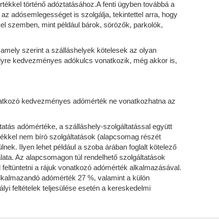
rtékkel történő adóztatásához.A fenti ügyben továbbá a
a az adósemlegességet is szolgálja, tekintettel arra, hogy
el szemben, mint például bárok, sörözők, parkolók,
 amely szerint a szálláshelyek kötelesek az olyan
 amelyre kedvezményes adókulcs vonatkozik, még akkor is,
 vonatkozó kedvezményes adómérték ne vonatkozhatna az
tatás adómértéke, a szálláshely-szolgáltatással együtt
rtékkel nem bíró szolgáltatások (alapcsomag részét
ek. Ilyen lehet például a szoba árában foglalt kötelező
álata. Az alapcsomagon túl rendelhető szolgáltatások
l feltüntetni a rájuk vonatkozó adómérték alkalmazásával.
z alkalmazandó adómérték 27 %, valamint a külön
lyi feltételek teljesülése esetén a kereskedelmi