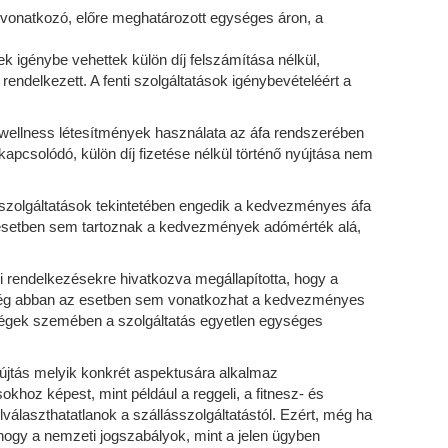
 vonatkozó, előre meghatározott egységes áron, a
 igénybe vehettek külön díj felszámítása nélkül,
endelkezett. A fenti szolgáltatások igénybevételéért a
és wellness létesítmények használata az áfa rendszerében
 kapcsolódó, külön díj fizetése nélkül történő nyújtása nem
y szolgáltatások tekintetében engedik a kedvezményes áfa
z esetben sem tartoznak a kedvezmények adómérték alá,
yi rendelkezésekre hivatkozva megállapította, hogy a
 még abban az esetben sem vonatkozhat a kedvezményes
vendégek szemében a szolgáltatás egyetlen egységes
újtás melyik konkrét aspektusára alkalmaz
hoz képest, mint például a reggeli, a fitnesz- és
álaszthatatlanok a szállásszolgáltatástól. Ezért, még ha
hogy a nemzeti jogszabályok, mint a jelen ügyben