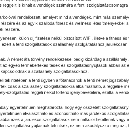
reggelit is kínált a vendégek számára a fenti szolgáltatáscsomagra
rkolóval rendelkezett, amelyet mind a vendégek, mint más személyek
észére és az egyik szálloda fitnesz és wellness létesítményekkel is r
ek részére.
nesen, külön díj fizetése nélkül biztosított WIFI, illetve a fitness 
, ezért a fenti szolgáltatások szálláshely szolgáltatáshoz járulékosan
nak. A német áfa törvény rendelkezései pedig kizárólag a szálláshel
int az egyéb termékértékesítések és szolgáltatásnyújtások abban a
an kapcsolódnak a szálláshely szolgáltatásokhoz.
eli tekintetében a fenti ügyben a főtanácsnok a fenti német jogszabál
k csak a szálláshely szolgáltatásokra alkalmazható, a reggelire
hely-szolgáltatás reggeli nélkül történő igénybevételére, ezáltal a 
bály egyértelműen meghatározta, hogy egy összetett szolgáltatásny
értelműen elválasztható és azonosítható más járulékos szolgáltatások
ábbá ezek a járulékos szolgáltatások nem nélkülözhetetlenek vagy elv
tlen szolgáltatásnyújtásnak tekintsék, ez nem akadályozza meg azt, 