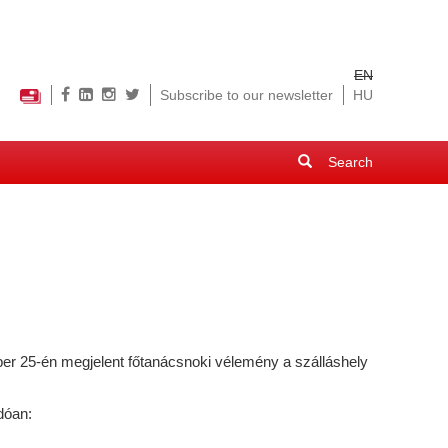
EN
Subscribe to our newsletter
HU
Search
form
Search
ber 25-én megjelent főtanácsnoki vélemény a szálláshely
dóan: