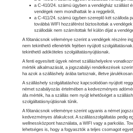
a C-410/24. számú ügyben a vendégház szállást és 
vendégek nem mondhattak le a reggeliről,
a C-411/24. számú ügyben szereplő két szálloda pa
továbbá WIFI hozzáférést biztosítottak a vendégek r
szállodák nem számítottak fel külön díjat a vendég
A főtanácsnok véleménye szerint a vendégek részére ingye
nem tekinthető ellenérték fejében nyújtott szolgáltatásnak
tekinthető adóköteles szolgáltatásnyújtásnak.
A fenti egyesített ügyek német szálláshelyekre vonatkoz
mérték alkalmazását, a jogszabályi rendelkezések szer
ha azok a szálláshely árába tartoznak, illetve járulékos
A szálláshely szolgáltatáshoz kapcsolódóan nyújtott regg
német szabályozás értelmében a kedvezményes adómérté
áfa mérték, ha a szállás nem nyújt lehetőséget a szállás
szolgáltatásnyújtásnak tűnik.
A főtanácsnok véleménye szerint ugyanis a német jogsza
kedvezményes áfakulcsot. A szállásszolgáltatás pedig egy
wellnessközpont használata, a WIFI vagy a parkolás. Tov
lehetséges is, hogy a fogyasztók a teljes csomagot egye