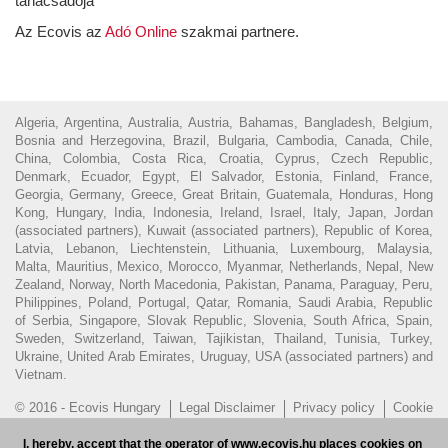
tanácsadója
Az Ecovis az
Adó Online
szakmai partnere.
Algeria, Argentina, Australia, Austria, Bahamas, Bangladesh, Belgium,
Bosnia and Herzegovina, Brazil, Bulgaria, Cambodia, Canada, Chile,
China, Colombia, Costa Rica, Croatia, Cyprus, Czech Republic,
Denmark, Ecuador, Egypt, El Salvador, Estonia, Finland, France,
Georgia, Germany, Greece, Great Britain, Guatemala, Honduras, Hong
Kong, Hungary, India, Indonesia, Ireland, Israel, Italy, Japan, Jordan
(associated partners), Kuwait (associated partners), Republic of Korea,
Latvia, Lebanon, Liechtenstein, Lithuania, Luxembourg, Malaysia,
Malta, Mauritius, Mexico, Morocco, Myanmar, Netherlands, Nepal, New
Zealand, Norway, North Macedonia, Pakistan, Panama, Paraguay, Peru,
Philippines, Poland, Portugal, Qatar, Romania, Saudi Arabia, Republic
of Serbia, Singapore, Slovak Republic, Slovenia, South Africa, Spain,
Sweden, Switzerland, Taiwan, Tajikistan, Thailand, Tunisia, Turkey,
Ukraine, United Arab Emirates, Uruguay, USA (associated partners) and
Vietnam.
© 2016 - Ecovis Hungary
Legal Disclaimer
Privacy policy
Cookie
policy
Hungarian Bar Association
I, hereby, accept that the operator of www.ecovis.hu places cookies on