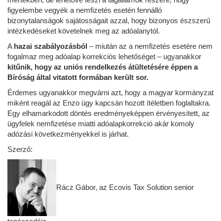
figyelembe vegyék a nemfizetés esetén fennálló
bizonytalanságok sajátosságait azzal, hogy bizonyos észszerű
intézkedéseket követelnek meg az adóalanytól.
A
hazai szabályozásból
– miután az a nemfizetés esetére nem
fogalmaz meg adóalap korrekciós lehetőséget – ugyanakkor
kitűnik, hogy az uniós rendelkezés átültetésére éppen a
Bíróság által vitatott formában került sor.
Érdemes ugyanakkor megvárni azt, hogy a magyar kormányzat
miként reagál az Enzo ügy kapcsán hozott ítéletben foglaltakra.
Egy elhamarkodott döntés eredményeképpen érvényesített, az
ügyfelek nemfizetése miatti adóalapkorrekció akár komoly
adózási következményekkel is járhat.
Szerző:
Rácz Gábor, az Ecovis Tax Solution senior