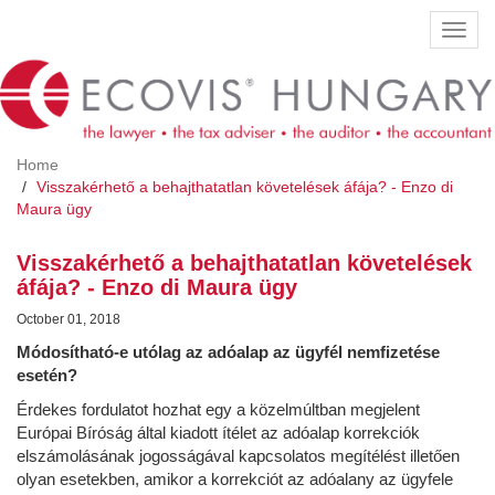
Skip
Toggl
to
navig
main
content
Home
Visszakérhető a behajthatatlan követelések áfája? - Enzo di
Maura ügy
Visszakérhető a behajthatatlan követelések
áfája? - Enzo di Maura ügy
October 01, 2018
Módosítható-e utólag az adóalap az ügyfél nemfizetése
esetén?
Érdekes fordulatot hozhat egy a közelmúltban megjelent
Európai Bíróság által kiadott ítélet az adóalap korrekciók
elszámolásának jogosságával kapcsolatos megítélést illetően
olyan esetekben, amikor a korrekciót az adóalany az ügyfele