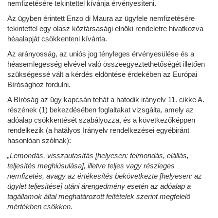
nemfizetésére tekintettel kívánja érvényesíteni.
Az ügyben érintett Enzo di Maura az ügyfele nemfizetésére
tekintettel egy olasz köztársasági elnöki rendeletre hivatkozva
héaalapját csökkenteni kívánta.
Az arányosság, az uniós jog tényleges érvényesülése és a
héasemlegesség elvével való összeegyeztethetőségét illetően
szükségessé vált a kérdés eldöntése érdekében az Európai
Bírósághoz fordulni.
A Bíróság az ügy kapcsán tehát a hatodik irányelv 11. cikke A.
részének (1) bekezdésében foglaltakat vizsgálta, amely az
adóalap csökkentését szabályozza, és a következőképpen
rendelkezik (a hatályos Irányelv rendelkezései egyébiránt
hasonlóan szólnak):
„Lemondás, visszautasítás [helyesen: felmondás, elállás,
teljesítés meghiúsulása], illetve teljes vagy részleges
nemfizetés, avagy az értékesítés bekövetkezte [helyesen: az
ügylet teljesítése] utáni árengedmény esetén az adóalap a
tagállamok által meghatározott feltételek szerint megfelelő
mértékben csökken.