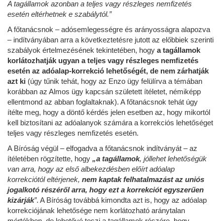
A tagállamok azonban a teljes vagy részleges nemfizetés
esetén eltérhetnek e szabálytól.”
A főtanácsnok – adósemlegességre és arányosságra alapozva
– indítványában arra a következtetésre jutott az előbbiek szerinti
szabályok értelmezésének tekintetében, hogy
a tagállamok
korlátozhatják ugyan a teljes vagy részleges nemfizetés
esetén az adóalap-korrekció lehetőségét, de nem zárhatják
azt ki
(úgy tűnik tehát, hogy az Enzo ügy felülírva a témában
korábban az Almos ügy kapcsán született ítéletet, némiképp
ellentmond az abban foglaltaknak). A főtanácsnok tehát úgy
ítélte meg, hogy a döntő kérdés jelen esetben az, hogy mikortól
kell biztosítani az adóalanyok számára a korrekciós lehetőséget
teljes vagy részleges nemfizetés esetén.
A Bíróság végül – elfogadva a főtanácsnok indítványát – az
ítéletében rögzítette, hogy
„a tagállamok
, jóllehet lehetőségük
van arra, hogy az első albekezdésben előírt adóalap
korrekciótól eltérjenek,
nem kaptak felhatalmazást az uniós
jogalkotó részéről arra, hogy ezt a korrekciót egyszerűen
kizárják
”
. A Bíróság továbbá kimondta azt is, hogy az adóalap
korrekciójának lehetősége nem korlátozható aránytalan
mértékben, de lehetővé teszi a tagállamok részére, hogy