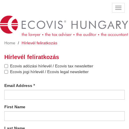
Skip
Toggl
to
navig
main
content
Home
Hírlevél feliratkozás
Hírlevél feliratkozás
Ecovis adózási hírlevél / Ecovis tax newsletter
Ecovis jogi hírlevél / Ecovis legal newsletter
Email Address
*
First Name
Last Name