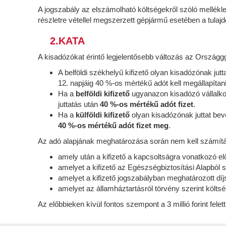
A jogszabály az elszámolható költségekről szóló mellékl
részletre vétellel megszerzett gépjármű esetében a tulaj
2.KATA
A kisadózókat érintő legjelentősebb változás az Országgg
A belföldi székhelyű kifizető olyan kisadózónak jutt
12. napjáig 40 %-os mértékű adót kell megállapítani
Ha a
belföldi kifizető
ugyanazon kisadózó vállalk
juttatás után
40 %-os mértékű adót fizet
.
Ha a
külföldi kifizető
olyan kisadózónak juttat bevé
40 %-os mértékű adót fizet meg
.
Az adó alapjának meghatározása során nem kell számítá
amely után a kifizető a kapcsoltságra vonatkozó el
amelyet a kifizető az Egészségbiztosítási Alapból 
amelyet a kifizető jogszabályban meghatározott díjs
amelyet az államháztartásról törvény szerint költség
Az előbbieken kívül fontos szempont a 3 millió forint felet