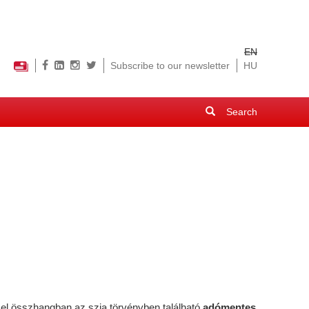
EN
Subscribe to our newsletter
HU
Search
form
Search
zel összhangban az szja törvényben található
adómentes