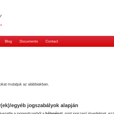
Blog
Documents
Contact
sokat mutatjuk az alábbiakban.
y(ek)/egyéb jogszabályok alapján
ivezette a jogrendszerből a
hálapénzt
, mint jogszerű jövedelmet, ez