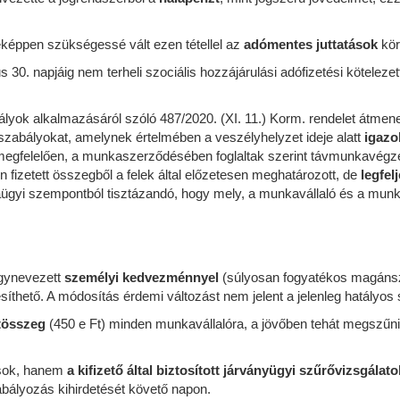
éppen szükségessé vált ezen tétellel az
adómentes juttatások
kör
ius 30. napjáig nem terheli szociális hozzájárulási adófizetési kötel
ok alkalmazásáról szóló 487/2020. (XI. 11.) Korm. rendelet átmeneti
 szabályokat, amelynek értelmében a veszélyhelyzet ideje alatt
igazo
egfelelően, a munkaszerződésében foglaltak szerint távmunkavégz
izetett összegből a felek által előzetesen meghatározott, de
legfel
gyi szempontból tisztázandó, hogy mely, a munkavállaló és a munká
úgynevezett
személyi kedvezménnyel
(súlyosan fogyatékos magáns
íthető. A módosítás érdemi változást nem jelent a jelenleg hatály
tösszeg
(450 e Ft) minden munkavállalóra, a jövőben tehát megszűni
tások, hanem
a kifizető által biztosított járványügyi szűrővizsgála
bályozás kihirdetését követő napon.