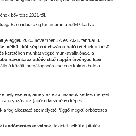
ének bővítése 2021-től.
ezettség. Ezen időszakig fennmarad a SZÉP-kártya
 jelleggel, 2020. november 12. és 2021. február 8.
lás nélkül, költségként elszámolható tétel
nek minősül
és keretében munkát végző munkavállalónak, a
jebb havonta az adóév első napján érvényes havi
ltató közötti megállapodás esetén alkalmazható a
zemély esetén), amely az első házasok kedvezményét
os szabályozáshoz (adókedvezmény) képest.
k a foglalkoztató személyétől függő megkülönböztetés
tok is adómentessé válnak
(tekintet nélkül a juttatás