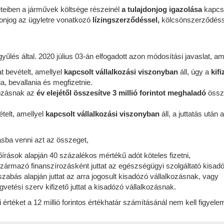
eteiben a járművek költsége részeinél
a tulajdonjog igazolása
kapcsá
donjog az ügyletre vonatkozó
lízingszerződéssel,
kölcsönszerződésse
yűlés által. 2020 július 03-án elfogadott azon módosítási javaslat, 
at bevételt, amellyel
kapcsolt vállalkozási viszonyban
áll, úgy a
kif
a, bevallania és megfizetnie.
ozásnak az
év elejétől összesítve 3 millió forintot meghaladó
össze
telt, amellyel
kapcsolt vállalkozási viszonyban
áll, a juttatás után
sba venni azt az összeget,
őírások alapján 40 százalékos mértékű adót köteles fizetni,
származó finanszírozásként juttat az egészségügyi szolgáltató kisad
zabás alapján juttat az arra jogosult kisadózó vállalkozásnak, vagy
vetési szerv kifizető juttat a kisadózó vállalkozásnak.
ti értéket a 12 millió forintos értékhatár számításánál nem kell figyel