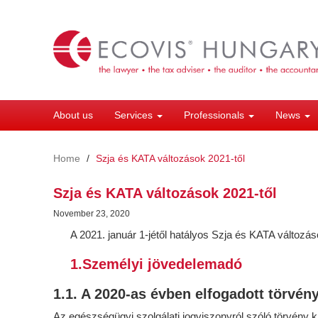
Skip
to
main
content
About us
Services
Professionals
News
Home
Szja és KATA változások 2021-től
Szja és KATA változások 2021-től
November 23, 2020
A 2021. január 1-jétől hatályos Szja és KATA változá
1.Személyi jövedelemadó
1.1. A 2020-as évben elfogadott törvén
Az egészségügyi szolgálati jogviszonyról szóló törvény k