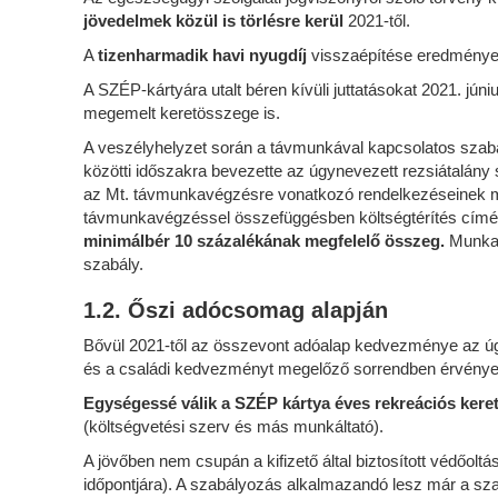
jövedelmek közül is törlésre kerül
2021-től.
A
tizenharmadik havi nyugdíj
visszaépítése eredmények
A SZÉP-kártyára utalt béren kívüli juttatásokat 2021. jún
megemelt keretösszege is.
A veszélyhelyzet során a távmunkával kapcsolatos szabály
közötti időszakra bevezette az úgynevezett rezsiátalány
az Mt. távmunkavégzésre vonatkozó rendelkezéseinek m
távmunkavégzéssel összefüggésben költségtérítés címén f
minimálbér 10 százalékának megfelelő összeg.
Munkaü
szabály.
1.2. Őszi adócsomag alapján
Bővül 2021-től az összevont adóalap kedvezménye az 
és a családi kedvezményt megelőző sorrendben érvényes
Egységessé válik a
SZÉP kártya éves rekreációs kere
(költségvetési szerv és más munkáltató).
A jövőben nem csupán a kifizető által biztosított védőol
időpontjára). A szabályozás alkalmazandó lesz már a sza