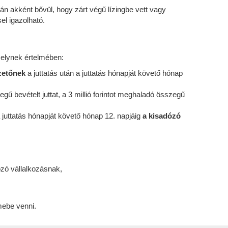
n akként bővül, hogy zárt végű lízingbe vett vagy
l igazolható.
amelynek értelmében:
izetőnek
a juttatás után a juttatás hónapját követő hónap
gű bevételt juttat, a 3 millió forintot meghaladó összegű
 a juttatás hónapját követő hónap 12. napjáig
a kisadózó
ózó vállalkozásnak,
emebe venni.