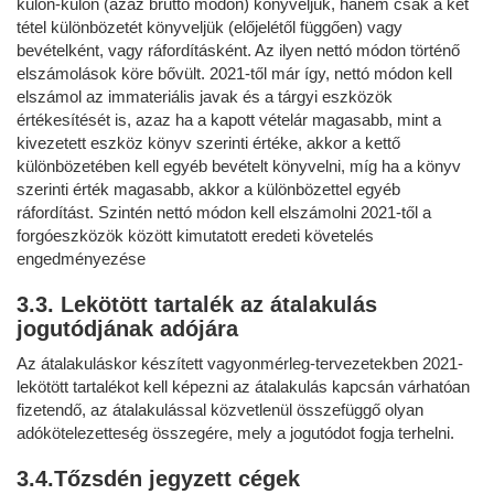
külön-külön (azaz bruttó módon) könyveljük, hanem csak a két
tétel különbözetét könyveljük (előjelétől függően) vagy
bevételként, vagy ráfordításként. Az ilyen nettó módon történő
elszámolások köre bővült. 2021-től már így, nettó módon kell
elszámol az immateriális javak és a tárgyi eszközök
értékesítését is, azaz ha a kapott vételár magasabb, mint a
kivezetett eszköz könyv szerinti értéke, akkor a kettő
különbözetében kell egyéb bevételt könyvelni, míg ha a könyv
szerinti érték magasabb, akkor a különbözettel egyéb
ráfordítást. Szintén nettó módon kell elszámolni 2021-től a
forgóeszközök között kimutatott eredeti követelés
engedményezése
3.3. Lekötött tartalék az átalakulás
jogutódjának adójára
Az átalakuláskor készített vagyonmérleg-tervezetekben 2021-
lekötött tartalékot kell képezni az átalakulás kapcsán várhatóan
fizetendő, az átalakulással közvetlenül összefüggő olyan
adókötelezetteség összegére, mely a jogutódot fogja terhelni.
3.4.Tőzsdén jegyzett cégek