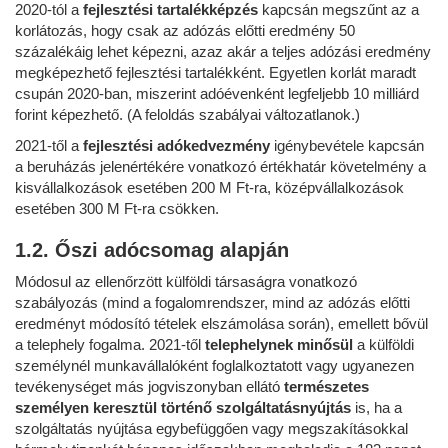
2020-tól a
fejlesztési tartalékképzés
kapcsán megszűnt az a
korlátozás, hogy csak az adózás előtti eredmény 50
százalékáig lehet képezni, azaz akár a teljes adózási eredmény
megképezhető fejlesztési tartalékként. Egyetlen korlát maradt
csupán 2020-ban, miszerint adóévenként legfeljebb 10 milliárd
forint képezhető. (A feloldás szabályai változatlanok.)
2021-től a
fejlesztési adókedvezmény
igénybevétele kapcsán
a beruházás jelenértékére vonatkozó értékhatár követelmény a
kisvállalkozások esetében 200 M Ft-ra, középvállalkozások
esetében 300 M Ft-ra csökken.
1.2. Őszi adócsomag alapján
Módosul az ellenőrzött külföldi társaságra vonatkozó
szabályozás (mind a fogalomrendszer, mind az adózás előtti
eredményt módosító tételek elszámolása során), emellett bővül
a telephely fogalma. 2021-től
telephelynek minősül
a külföldi
személynél munkavállalóként foglalkoztatott vagy ugyanezen
tevékenységet más jogviszonyban ellátó
természetes
személyen keresztül történő szolgáltatásnyújtás
is, ha a
szolgáltatás nyújtása egybefüggően vagy megszakításokkal