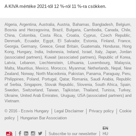
A KIVA mértéke 2021-től 12 %-ról 11 %-ra csökken.
Algeria, Argentina, Australia, Austria, Bahamas, Bangladesh, Belgium,
Bosnia and Herzegovina, Brazil, Bulgaria, Cambodia, Canada, Chile,
China, Colombia, Costa Rica, Croatia, Cyprus, Czech Republic,
Denmark, Ecuador, Egypt, El Salvador, Estonia, Finland, France,
Georgia, Germany, Greece, Great Britain, Guatemala, Honduras, Hong
Kong, Hungary, India, Indonesia, Ireland, Israel, Italy, Japan, Jordan
(associated partners), Kuwait (associated partners), Republic of Korea,
Latvia, Lebanon, Liechtenstein, Lithuania, Luxembourg, Malaysia,
Malta, Mauritius, Mexico, Morocco, Myanmar, Netherlands, Nepal, New
Zealand, Norway, North Macedonia, Pakistan, Panama, Paraguay, Peru,
Philippines, Poland, Portugal, Qatar, Romania, Saudi Arabia, Republic
of Serbia, Singapore, Slovak Republic, Slovenia, South Africa, Spain,
Sweden, Switzerland, Taiwan, Tajikistan, Thailand, Tunisia, Turkey,
Ukraine, United Arab Emirates, Uruguay, USA (associated partners) and
Vietnam.
© 2016 - Ecovis Hungary
Legal Disclaimer
Privacy policy
Cookie
policy
Hungarian Bar Association
EN
Subscribe to our newsletter
HU