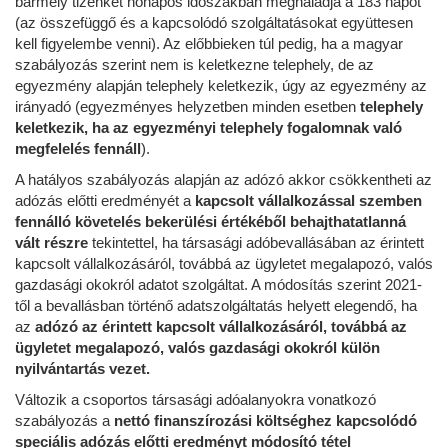
bármely tizenkét hónapos időszakban meghaladja a 183 napot
(az összefüggő és a kapcsolódó szolgáltatásokat együttesen
kell figyelembe venni). Az előbbieken túl pedig, ha a magyar
szabályozás szerint nem is keletkezne telephely, de az
egyezmény alapján telephely keletkezik, úgy az egyezmény az
irányadó (egyezményes helyzetben minden esetben
telephely
keletkezik, ha az egyezményi telephely fogalomnak való
megfelelés fennáll
).
A hatályos szabályozás alapján az adózó akkor csökkentheti az
adózás előtti eredményét a
kapcsolt vállalkozással szemben
fennálló követelés bekerülési értékéből behajthatatlanná
vált részre
tekintettel, ha társasági adóbevallásában az érintett
kapcsolt vállalkozásáról, továbbá az ügyletet megalapozó, valós
gazdasági okokról adatot szolgáltat. A módosítás szerint 2021-
től a bevallásban történő adatszolgáltatás helyett elegendő, ha
az
adózó az érintett kapcsolt vállalkozásáról, továbbá az
ügyletet megalapozó, valós gazdasági okokról külön
nyilvántartás vezet.
Változik a csoportos társasági adóalanyokra vonatkozó
szabályozás a
nettó finanszírozási költséghez kapcsolódó
speciális adózás előtti eredményt módosító tétel