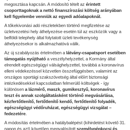
megosztása kapcsán. A módosító tételt az
érintett
csoporttagoknak a nettó finanszírozási költség arányában
kell figyelembe venniük az egyedi adóalapoknál.
A tőkekivonási adó részletekben történő megfizetése az
üzletvezetési hely áthelyezése esetén túl az eszközök vagy a
belföldi telephely által folytatott üzleti tevékenység
áthelyezésekor is alkalmazhatóvá válik.
Az új szabályozás értelmében a
látvány-csapatsport esetében
támogatás nyújtható
a veszélyhelyzettel, a Kormány által
elrendelt egészségügyi válsághelyzettel, továbbá a koronavírus
elleni védekezéssel közvetlen összefüggésben, valamint az
országos sportági szakszövetség által előírt biztonsági
intézkedésekkel kapcsolatban felmerülő költségek - így
különösen
a lázmérő, maszk, gumikesztyű, koronavírus
teszt és annak szolgáltatásként történő megvásárlása,
kézfertőtlenítő, fertőtlenítő kendő, fertőtlenítő folyadék,
egészségügyi védőruházat, egészségügyi vizsgálat –
fedezetére
.
A módosítás értelmében a hatálybalépést (kihirdetést követő 31.
napon és azt) követően megvalósított
személygépkocsi és