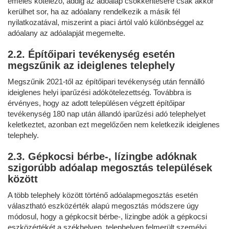
emelés kötelező, addig az adóalap csökkentésére csak akkor
kerülhet sor, ha az adóalany rendelkezik a másik fél
nyilatkozatával, miszerint a piaci ártól való különbséggel az
adóalany az adóalapját megemelte.
2.2. Építőipari tevékenység esetén
megszűnik az ideiglenes telephely
Megszűnik 2021-től az építőipari tevékenység után fennálló
ideiglenes helyi iparűzési adókötelezettség. Továbbra is
érvényes, hogy az adott településen végzett építőipar
tevékenység 180 nap után állandó iparűzési adó telephelyet
keletkeztet, azonban ezt megelőzően nem keletkezik ideiglenes
telephely.
2.3. Gépkocsi bérbe-, lízingbe adóknak
szigorúbb adóalap megosztás települések
között
A több telephely között történő adóalapmegosztás esetén
választható eszközérték alapú megosztás módszere úgy
módosul, hogy a gépkocsit bérbe-, lízingbe adók a gépkocsi
eszközértékét a székhelyen, telephelyen felmerült személyi