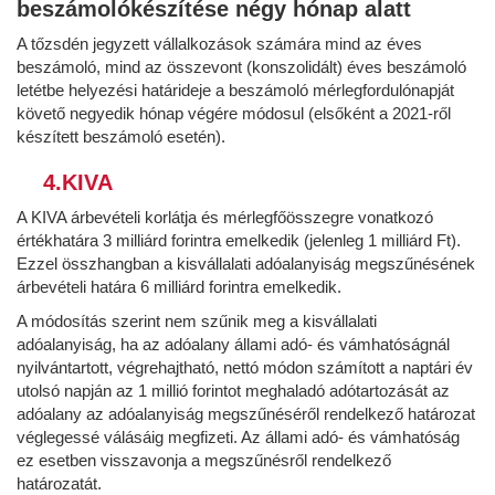
beszámolókészítése négy hónap alatt
A tőzsdén jegyzett vállalkozások számára mind az éves
beszámoló, mind az összevont (konszolidált) éves beszámoló
letétbe helyezési határideje a beszámoló mérlegfordulónapját
követő negyedik hónap végére módosul (elsőként a 2021-ről
készített beszámoló esetén).
4.KIVA
A KIVA árbevételi korlátja és mérlegfőösszegre vonatkozó
értékhatára 3 milliárd forintra emelkedik (jelenleg 1 milliárd Ft).
Ezzel összhangban a kisvállalati adóalanyiság megszűnésének
árbevételi határa 6 milliárd forintra emelkedik.
A módosítás szerint nem szűnik meg a kisvállalati
adóalanyiság, ha az adóalany állami adó- és vámhatóságnál
nyilvántartott, végrehajtható, nettó módon számított a naptári év
utolsó napján az 1 millió forintot meghaladó adótartozását az
adóalany az adóalanyiság megszűnéséről rendelkező határozat
véglegessé válásáig megfizeti. Az állami adó- és vámhatóság
ez esetben visszavonja a megszűnésről rendelkező
határozatát.