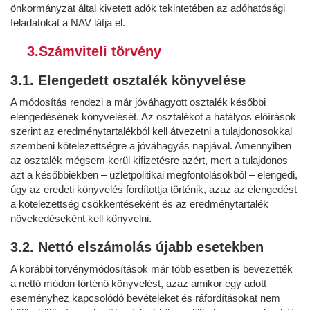
önkormányzat által kivetett adók tekintetében az adóhatósági
feladatokat a NAV látja el.
3.Számviteli törvény
3.1. Elengedett osztalék könyvelése
A módosítás rendezi a már jóváhagyott osztalék későbbi
elengedésének könyvelését. Az osztalékot a hatályos előírások
szerint az eredménytartalékból kell átvezetni a tulajdonosokkal
szembeni kötelezettségre a jóváhagyás napjával. Amennyiben
az osztalék mégsem kerül kifizetésre azért, mert a tulajdonos
azt a későbbiekben – üzletpolitikai megfontolásokból – elengedi,
úgy az eredeti könyvelés fordítottja történik, azaz az elengedést
a kötelezettség csökkentéseként és az eredménytartalék
növekedéseként kell könyvelni.
3.2. Nettó elszámolás újabb esetekben
A korábbi törvénymódosítások már több esetben is bevezették
a nettó módon történő könyvelést, azaz amikor egy adott
eseményhez kapcsolódó bevételeket és ráfordításokat nem