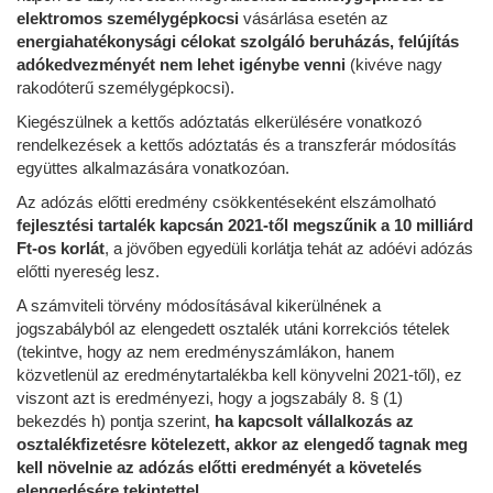
elektromos személygépkocsi
vásárlása esetén az
energiahatékonysági célokat szolgáló beruházás, felújítás
adókedvezményét nem lehet igénybe venni
(kivéve nagy
rakodóterű személygépkocsi).
Kiegészülnek a kettős adóztatás elkerülésére vonatkozó
rendelkezések a kettős adóztatás és a transzferár módosítás
együttes alkalmazására vonatkozóan.
Az adózás előtti eredmény csökkentéseként elszámolható
fejlesztési tartalék kapcsán 2021-től megszűnik a 10 milliárd
Ft-os korlát
, a jövőben egyedüli korlátja tehát az adóévi adózás
előtti nyereség lesz.
A számviteli törvény módosításával kikerülnének a
jogszabályból az elengedett osztalék utáni korrekciós tételek
(tekintve, hogy az nem eredményszámlákon, hanem
közvetlenül az eredménytartalékba kell könyvelni 2021-től), ez
viszont azt is eredményezi, hogy a jogszabály 8. § (1)
bekezdés h) pontja szerint,
ha kapcsolt vállalkozás az
osztalékfizetésre kötelezett, akkor az elengedő tagnak meg
kell növelnie az adózás előtti eredményét a követelés
elengedésére tekintettel.