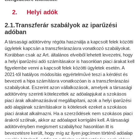
2. Helyi adók
2.1.Transzferár szabályok az iparűzési
adóban
A társasági adótörvény régóta használja a kapcsolt felek közötti
ügyletek kapcsán a transzferárazásra vonatkozó szabályokat.
Korábban csak az Art. általános elveiből lehetett levezetni, hogy
a helyi iparűzési adó számításakor is hasonlóan piaci árakat kell
figyelembe venni a kapcsolt felek közötti ügyletek esetén. A
2021-től hatályos módosítás egyértelművé teszi a kérdést és
bevezeti a hipa számításra vonatkozóan is a transzferárazási
szabályokat. Eszerint azon vállalkozások, amelyek a társasági
adótörvény szerinti kötelezettek az adóalapjukat a szokásos
piaci árak alkalmazásával megállapítani, azok a helyi iparűzési
adó alapjának számításakor is kötelesek ezeket a szokásos
piaci árakat alkalmazni. Ha a szerződések nem szokásos piaci
árakról szólnak, akkor az adóalapot korrigálni kell. A társasági
adótörvényben megismert szabályhoz hasonlóan itt is
bevezetésre került, hogy míg az ilyen jogcímen történő adóalap