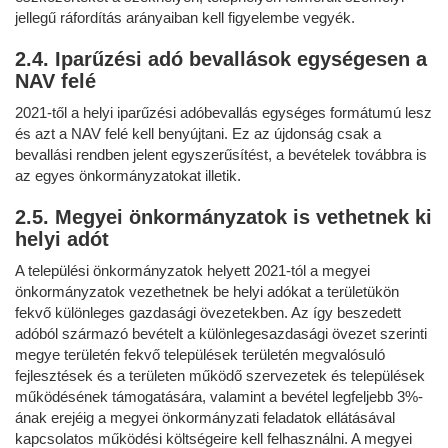
jellegű ráfordítás arányaiban kell figyelembe vegyék.
2.4. Iparűzési adó bevallások egységesen a
NAV felé
2021-től a helyi iparűzési adóbevallás egységes formátumú lesz
és azt a NAV felé kell benyújtani. Ez az újdonság csak a
bevallási rendben jelent egyszerűsítést, a bevételek továbbra is
az egyes önkormányzatokat illetik.
2.5. Megyei önkormányzatok is vethetnek ki
helyi adót
A települési önkormányzatok helyett 2021-tól a megyei
önkormányzatok vezethetnek be helyi adókat a területükön
fekvő különleges gazdasági övezetekben. Az így beszedett
adóból származó bevételt a különlegesazdasági övezet szerinti
megye területén fekvő települések területén megvalósuló
fejlesztések és a területen működő szervezetek és települések
működésének támogatására, valamint a bevétel legfeljebb 3%-
ának erejéig a megyei önkormányzati feladatok ellátásával
kapcsolatos működési költségeire kell felhasználni. A megyei