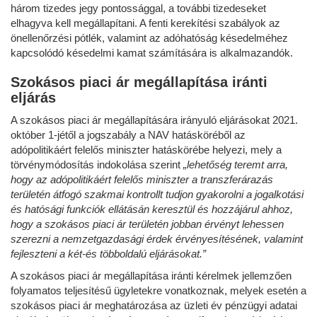
három tizedes jegy pontossággal, a további tizedeseket
elhagyva kell megállapítani. A fenti kerekítési szabályok az
önellenőrzési pótlék, valamint az adóhatóság késedelméhez
kapcsolódó késedelmi kamat számítására is alkalmazandók.
Szokásos piaci ár megállapítása iránti
eljárás
A szokásos piaci ár megállapítására irányuló eljárásokat 2021.
október 1-jétől a jogszabály a NAV hatásköréből az
adópolitikáért felelős miniszter hatáskörébe helyezi, mely a
törvénymódosítás indokolása szerint
„lehetőség teremt arra,
hogy az adópolitikáért felelős miniszter a transzferárazás
területén átfogó szakmai kontrollt tudjon gyakorolni a jogalkotási
és hatósági funkciók ellátásán keresztül és hozzájárul ahhoz,
hogy a szokásos piaci ár területén jobban érvényt lehessen
szerezni a nemzetgazdasági érdek érvényesítésének, valamint
fejleszteni a két-és többoldalú eljárásokat.”
A szokásos piaci ár megállapítása iránti kérelmek jellemzően
folyamatos teljesítésű ügyletekre vonatkoznak, melyek esetén a
szokásos piaci ár meghatározása az üzleti év pénzügyi adatai