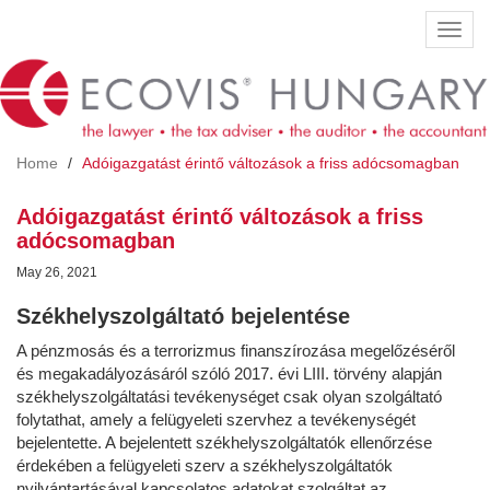
Skip
Toggl
to
navig
main
content
Home
Adóigazgatást érintő változások a friss adócsomagban
Adóigazgatást érintő változások a friss
adócsomagban
May 26, 2021
Székhelyszolgáltató bejelentése
A pénzmosás és a terrorizmus finanszírozása megelőzéséről
és megakadályozásáról szóló 2017. évi LIII. törvény alapján
székhelyszolgáltatási tevékenységet csak olyan szolgáltató
folytathat, amely a felügyeleti szervhez a tevékenységét
bejelentette. A bejelentett székhelyszolgáltatók ellenőrzése
érdekében a felügyeleti szerv a székhelyszolgáltatók
nyilvántartásával kapcsolatos adatokat szolgáltat az