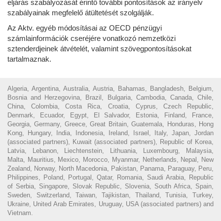
eljárás szabályozását érintő további pontosítások az irányelv
szabályainak megfelelő átültetését szolgálják.
Az Aktv. egyéb módosításai az OECD pénzügyi
számlainformációk cseréjére vonatkozó nemzetközi
sztenderdjeinek átvételét, valamint szövegpontosításokat
tartalmaznak.
Algeria, Argentina, Australia, Austria, Bahamas, Bangladesh, Belgium,
Bosnia and Herzegovina, Brazil, Bulgaria, Cambodia, Canada, Chile,
China, Colombia, Costa Rica, Croatia, Cyprus, Czech Republic,
Denmark, Ecuador, Egypt, El Salvador, Estonia, Finland, France,
Georgia, Germany, Greece, Great Britain, Guatemala, Honduras, Hong
Kong, Hungary, India, Indonesia, Ireland, Israel, Italy, Japan, Jordan
(associated partners), Kuwait (associated partners), Republic of Korea,
Latvia, Lebanon, Liechtenstein, Lithuania, Luxembourg, Malaysia,
Malta, Mauritius, Mexico, Morocco, Myanmar, Netherlands, Nepal, New
Zealand, Norway, North Macedonia, Pakistan, Panama, Paraguay, Peru,
Philippines, Poland, Portugal, Qatar, Romania, Saudi Arabia, Republic
of Serbia, Singapore, Slovak Republic, Slovenia, South Africa, Spain,
Sweden, Switzerland, Taiwan, Tajikistan, Thailand, Tunisia, Turkey,
Ukraine, United Arab Emirates, Uruguay, USA (associated partners) and
Vietnam.