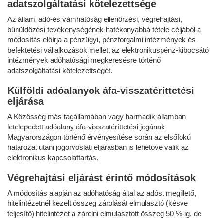
adatszolgáltatási kötelezettsége
Az állami adó-és vámhatóság ellenőrzési, végrehajtási,
bűnüldözési tevékenységének hatékonyabbá tétele céljából a
módosítás előírja a pénzügyi, pénzforgalmi intézmények és
befektetési vállalkozások mellett az elektronikuspénz-kibocsátó
intézmények adóhatósági megkeresésre történő
adatszolgáltatási kötelezettségét.
Külföldi adóalanyok áfa-visszatéríttetési
eljárása
A Közösség más tagállamában vagy harmadik államban
letelepedett adóalany áfa-visszatéríttetési jogának
Magyarországon történő érvényesítése során az elsőfokú
határozat utáni jogorvoslati eljárásban is lehetővé válik az
elektronikus kapcsolattartás.
Végrehajtási eljárást érintő módosítások
A módosítás alapján az adóhatóság által az adóst megillető,
hitelintézetnél kezelt összeg zárolását elmulasztó (késve
teljesítő) hitelintézet a zárolni elmulasztott összeg 50 %-ig, de