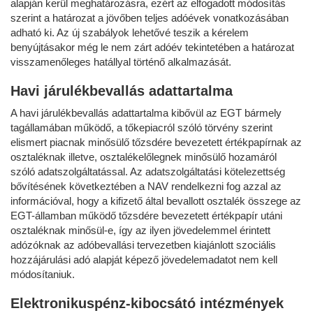
alapján kerül meghatározásra, ezért az elfogadott módosítás
szerint a határozat a jövőben teljes adóévek vonatkozásában
adható ki. Az új szabályok lehetővé teszik a kérelem
benyújtásakor még le nem zárt adóév tekintetében a határozat
visszamenőleges hatállyal történő alkalmazását.
Havi járulékbevallás adattartalma
A havi járulékbevallás adattartalma kibővül az EGT bármely
tagállamában működő, a tőkepiacról szóló törvény szerint
elismert piacnak minősülő tőzsdére bevezetett értékpapírnak az
osztaléknak illetve, osztalékelőlegnek minősülő hozamáról
szóló adatszolgáltatással. Az adatszolgáltatási kötelezettség
bővítésének következtében a NAV rendelkezni fog azzal az
információval, hogy a kifizető által bevallott osztalék összege az
EGT-államban működő tőzsdére bevezetett értékpapír utáni
osztaléknak minősül-e, így az ilyen jövedelemmel érintett
adózóknak az adóbevallási tervezetben kiajánlott szociális
hozzájárulási adó alapját képező jövedelemadatot nem kell
módosítaniuk.
Elektronikuspénz-kibocsátó intézmények