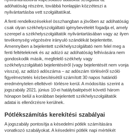
adóhatóság részére, továbbá honlapján közzéteszi a
nyilvántartásba vett szolgáltatókat.
A fenti rendelkezésekkel összhangban a jövőben az adóhatóság
csak olyan székhelyszolgáltató igénybevételét fogadja el, amely
szerepel a székhelyszolgáltatók nyilvántartásában vagy az ilyen
tevékenység végzésére irányuló szándékát bejelentette.
Amennyiben a bejelentett székhelyszolgáltató nem felel meg a
fenti feltételeknek és az adózó az adóhatóság felhívására nem
gondoskodik másik, megfelelő székhely vagy
székhelyszolgáltató bejelentéséről (vagy bejelentését nem vonja
vissza), az adózó adószáma – az adószám törléséről szóló
figyelmeztetés kézbesítésétől számított 30 napos határidő
eredménytelen elteltével- törlésre kerül. A módosítás szerint a
jogszabály 2021. június 10-ei hatálybalépését követő három
hónapon belül a korábban bejelentett székhelyszolgáltatók
adatai is ellenőrzésre kerülnek.
Pótlékszámítás kerekítési szabályai
A jogszabály pontosítja a késedelmi pótlék számítására
vonatkozó szabályokat. A késedelmi pótlék napi mértékét