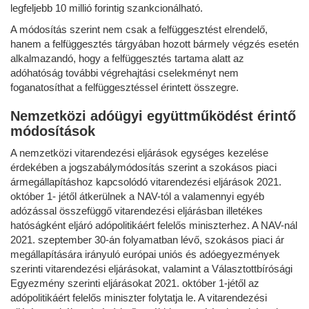
legfeljebb 10 millió forintig szankcionálható.
A módosítás szerint nem csak a felfüggesztést elrendelő,
hanem a felfüggesztés tárgyában hozott bármely végzés esetén
alkalmazandó, hogy a felfüggesztés tartama alatt az
adóhatóság további végrehajtási cselekményt nem
foganatosíthat a felfüggesztéssel érintett összegre.
Nemzetközi adóügyi együttműködést érintő
módosítások
A nemzetközi vitarendezési eljárások egységes kezelése
érdekében a jogszabálymódosítás szerint a szokásos piaci
ármegállapításhoz kapcsolódó vitarendezési eljárások 2021.
október 1- jétől átkerülnek a NAV-tól a valamennyi egyéb
adózással összefüggő vitarendezési eljárásban illetékes
hatóságként eljáró adópolitikáért felelős miniszterhez. A NAV-nál
2021. szeptember 30-án folyamatban lévő, szokásos piaci ár
megállapítására irányuló európai uniós és adóegyezmények
szerinti vitarendezési eljárásokat, valamint a Választottbírósági
Egyezmény szerinti eljárásokat 2021. október 1-jétől az
adópolitikáért felelős miniszter folytatja le. A vitarendezési