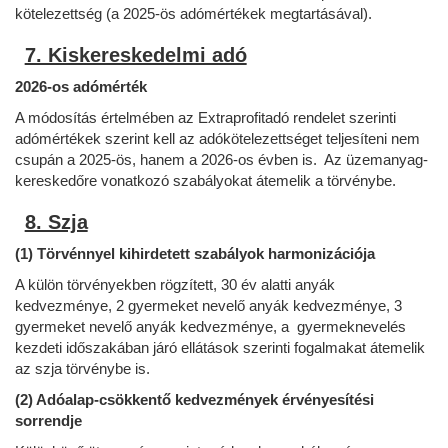
kötelezettség (a 2025-ös adómértékek megtartásával).
7. Kiskereskedelmi adó
2026-os adómérték
A módosítás értelmében az Extraprofitadó rendelet szerinti
adómértékek szerint kell az adókötelezettséget teljesíteni nem
csupán a 2025-ös, hanem a 2026-os évben is. Az üzemanyag-
kereskedőre vonatkozó szabályokat átemelik a törvénybe.
8. Szja
(1) Törvénnyel kihirdetett szabályok harmonizációja
A külön törvényekben rögzített, 30 év alatti anyák
kedvezménye, 2 gyermeket nevelő anyák kedvezménye, 3
gyermeket nevelő anyák kedvezménye, a gyermeknevelés
kezdeti időszakában járó ellátások szerinti fogalmakat átemelik
az szja törvénybe is.
(2) Adóalap-csökkentő kedvezmények érvényesítési
sorrendje