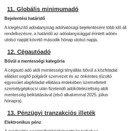
11. Globális minimumadó
Bejelentési határidő
A kiegészítő adóalanyiság adóhatósági bejelentésére több idő áll
rendelkezésre, a határidő az adóalanyisággal érintett adóév
utolsó napját követő második hónap utolsó napja.
12. Cégautóadó
Bővül a mentességi kategória
A cégautó adó alóli mentességi tényállás bővül a közfeladat
ellátást segítő polgárőr szervezet és az önkéntes tűzoltó
egyesület alapfeladat ellátása érdekében üzemeltetett
személygépkocsi után fizetendő adókötelezettség alóli
mentesség beiktatásával (első alkalommal 2025. július
hónapra).
13. Pénzügyi tranzakciós illeték
Elektronikus pénz