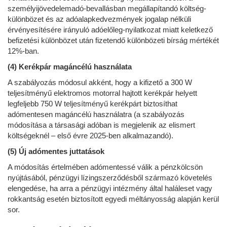
személyijövedelemadó-bevallásban megállapítandó költség-
különbözet és az adóalapkedvezmények jogalap nélküli
érvényesítésére irányuló adóelőleg-nyilatkozat miatt keletkező
befizetési különbözet után fizetendő különbözeti bírság mértékét
12%-ban.
(4) Kerékpár magáncélú használata
A szabályozás módosul akként, hogy a kifizető a 300 W
teljesítményű elektromos motorral hajtott kerékpár helyett
legfeljebb 750 W teljesítményű kerékpárt biztosíthat
adómentesen magáncélú használatra (a szabályozás
módosítása a társasági adóban is megjelenik az elismert
költségeknél – első évre 2025-ben alkalmazandó).
(5) Új adómentes juttatások
A módosítás értelmében adómentessé válik a pénzkölcsön
nyújtásából, pénzügyi lízingszerződésből származó követelés
elengedése, ha arra a pénzügyi intézmény által haláleset vagy
rokkantság esetén biztosított egyedi méltányosság alapján kerül
sor.