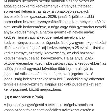
Különböző ütemezés szerint módosul a szabályozás az
adóalap-csökkentő kedvezmények érvényesíthetőségi
sorrendjét illetően is, az azokra vonatkozó szabályok
bevezetéséhez igazodóan. 2026. január 1-jétől az alábbi
sorrendben lesznek érvényesíthetők a kedvezmények: a 30 év
alatti anyák kedvezménye, a négy vagy több gyermeket nevelő
anyák kedvezménye, a három gyermeket nevelő anyák
kedvezménye vagy a két gyermeket nevelő anyák
kedvezménye, a csecsemőgondozási díj, a gyermekgondozási
díj és az örökbefogadói díj kedvezménye, a 25 év alatti fiatalok
kedvezménye, személyi kedvezmény, az első házasok
kedvezménye, családi kedvezmény. Ha az anya (2025.
október-december közötti időszakban vagy a későbbiekben) az
adóéven belül egymást követően több jogcím alapján is
jogosulttá válik az adómentességre, az új jogcímre való
jogosultság keletkezésekor nem kell új adóelőleg-nyilatkozatot
tennie és a kedvezmény alapjául szolgáló jövedelmeket sem
kell a jogcímek között megosztania.
(3) Különbözeti bírság
A jogszabály egységesíti a tételes költségelszámolásra
vonatkozóan tévesen tett adóelőleg-nyilatkozat esetén a