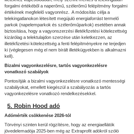
forgalmi értékéből a naperőmű, szélerőmű felépítmény forgalmi
értékének megfelelő vagyonrész. A módosítás célja a
telekingatlanokon létesített megújuló energiaforrást termelő
parkok (napelemparkok és szélerőműparkok) esetében annak
biztosítása, hogy a vagyonszerzési illetékfizetési kötelezettség
kizárólag a telektulajdon szerzése után keletkezzen, az
illetékfizetési kötelezettség a fenti felépítményekre ne terjedjen
ki (véglegesen még el nem bírált illetékügyekben is alkalmazni
kell).
Bizalmi vagyonkezelésre, tartós vagyonkezelésre
vonatkozó szabályok
Pontosítják a bizalmi vagyonkezelésre vonatkozó mentességi
szabályokat, emellett kiegészül a szabályozás a tartós
vagyonkezelésre vonatkozó rendelkezésekkel.
5. Robin Hood adó
Adómérték csökkenése 2026-tól
Törvényi szinten kerül rögzítésre, hogy az energiaellátók
jövedelemadója 2025-ben még az Extraprofit adókról szóló