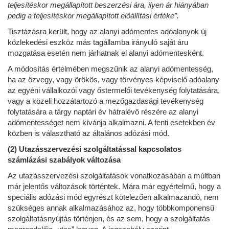
teljesítéskor megállapított beszerzési ára, ilyen ár hiányában
pedig a teljesítéskor megállapított előállítási értéke”.
Tisztázásra került, hogy az alanyi adómentes adóalanyok új
közlekedési eszköz más tagállamba irányuló saját áru
mozgatása esetén nem járhatnak el alanyi adómentesként.
A módosítás értelmében megszűnik az alanyi adómentesség,
ha az özvegy, vagy örökös, vagy törvényes képviselő adóalany
az egyéni vállalkozói vagy őstermelői tevékenység folytatására,
vagy a közeli hozzátartozó a mezőgazdasági tevékenység
folytatására a tárgy naptári év hátralévő részére az alanyi
adómentességet nem kívánja alkalmazni. A fenti esetekben év
közben is választható az általános adózási mód.
(2) Utazásszervezési szolgáltatással kapcsolatos
számlázási szabályok változása
Az utazásszervezési szolgáltatások vonatkozásában a múltban
már jelentős változások történtek. Mára már egyértelmű, hogy a
speciális adózási mód egyrészt kötelezően alkalmazandó, nem
szükséges annak alkalmazásához az, hogy többkomponensű
szolgáltatásnyújtás történjen, és az sem, hogy a szolgáltatás