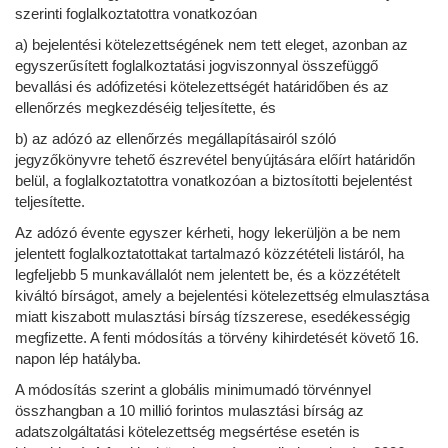
szerinti foglalkoztatottra vonatkozóan
a) bejelentési kötelezettségének nem tett eleget, azonban az
egyszerűsített foglalkoztatási jogviszonnyal összefüggő
bevallási és adófizetési kötelezettségét határidőben és az
ellenőrzés megkezdéséig teljesítette, és
b) az adózó az ellenőrzés megállapításairól szóló
jegyzőkönyvre tehető észrevétel benyújtására előírt határidőn
belül, a foglalkoztatottra vonatkozóan a biztosítotti bejelentést
teljesítette.
Az adózó évente egyszer kérheti, hogy lekerüljön a be nem
jelentett foglalkoztatottakat tartalmazó közzétételi listáról, ha
legfeljebb 5 munkavállalót nem jelentett be, és a közzétételt
kiváltó bírságot, amely a bejelentési kötelezettség elmulasztása
miatt kiszabott mulasztási bírság tízszerese, esedékességig
megfizette. A fenti módosítás a törvény kihirdetését követő 16.
napon lép hatályba.
A módosítás szerint a globális minimumadó törvénnyel
összhangban a 10 millió forintos mulasztási bírság az
adatszolgáltatási kötelezettség megsértése esetén is