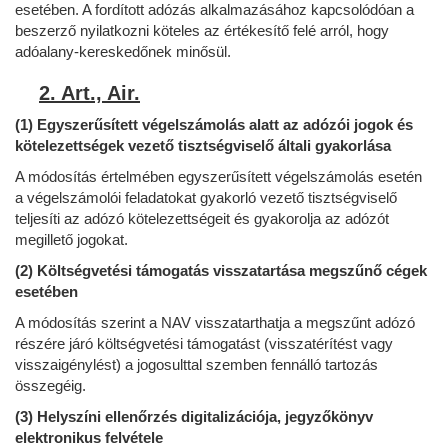
esetében. A fordított adózás alkalmazásához kapcsolódóan a
beszerző nyilatkozni köteles az értékesítő felé arról, hogy
adóalany-kereskedőnek minősül.
2. Art., Air.
(1) Egyszerűsített végelszámolás alatt az adózói jogok és
kötelezettségek vezető tisztségviselő általi gyakorlása
A módosítás értelmében egyszerűsített végelszámolás esetén
a végelszámolói feladatokat gyakorló vezető tisztségviselő
teljesíti az adózó kötelezettségeit és gyakorolja az adózót
megillető jogokat.
(2) Költségvetési támogatás visszatartása megszűnő cégek
esetében
A módosítás szerint a NAV visszatarthatja a megszűnt adózó
részére járó költségvetési támogatást (visszatérítést vagy
visszaigénylést) a jogosulttal szemben fennálló tartozás
összegéig.
(3) Helyszíni ellenőrzés digitalizációja, jegyzőkönyv
elektronikus felvétele