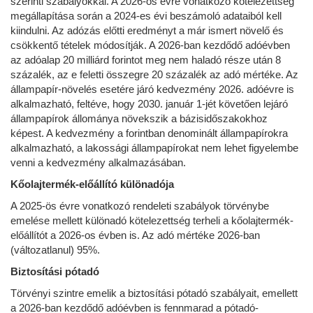
szerinti szabályokkal. A 2026-os évre vonatkozó kötelezettség
megállapítása során a 2024-es évi beszámoló adataiból kell
kiindulni. Az adózás előtti eredményt a már ismert növelő és
csökkentő tételek módosítják. A 2026-ban kezdődő adóévben
az adóalap 20 milliárd forintot meg nem haladó része után 8
százalék, az e feletti összegre 20 százalék az adó mértéke. Az
állampapír-növelés esetére járó kedvezmény 2026. adóévre is
alkalmazható, feltéve, hogy 2030. január 1-jét követően lejáró
állampapírok állománya növekszik a bázisidőszakokhoz
képest. A kedvezmény a forintban denominált állampapírokra
alkalmazható, a lakossági állampapírokat nem lehet figyelembe
venni a kedvezmény alkalmazásában.
Kőolajtermék-előállító különadója
A 2025-ös évre vonatkozó rendeleti szabályok törvénybe
emelése mellett különadó kötelezettség terheli a kőolajtermék-
előállítót a 2026-os évben is. Az adó mértéke 2026-ban
(változatlanul) 95%.
Biztosítási pótadó
Törvényi szintre emelik a biztosítási pótadó szabályait, emellett
a 2026-ban kezdődő adóévben is fennmarad a pótadó-