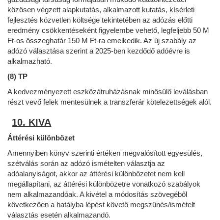
közösen végzett alapkutatás, alkalmazott kutatás, kísérleti
fejlesztés közvetlen költsége tekintetében az adózás előtti
eredmény csökkentéseként figyelembe vehető, legfeljebb 50 M
Ft-os összeghatár 150 M Ft-ra emelkedik. Az új szabály az
adózó választása szerint a 2025-ben kezdődő adóévre is
alkalmazható.
(8) TP
A kedvezményezett eszközátruházásnak minősülő leválásban
részt vevő felek mentesülnek a transzferár kötelezettségek alól.
10. KIVA
Áttérési különbözet
Amennyiben könyv szerinti értéken megvalósított egyesülés,
szétválás során az adózó ismételten választja az
adóalanyiságot, akkor az áttérési különbözetet nem kell
megállapítani, az áttérési különbözetre vonatkozó szabályok
nem alkalmazandóak. A kivétel a módosítás szövegéből
következően a hatályba lépést követő megszűnés/ismételt
választás esetén alkalmazandó.