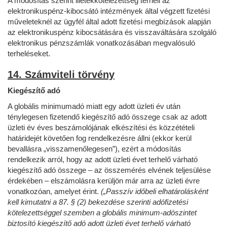
A módosítás szerint illetékkötelezettség terheli az
elektronikuspénz-kibocsátó intézmények által végzett fizetési
műveleteknél az ügyfél által adott fizetési megbízások alapján
az elektronikuspénz kibocsátására és visszaváltására szolgáló
elektronikus pénzszámlák vonatkozásában megvalósuló
terheléseket.
14. Számviteli törvény
Kiegészítő adó
A globális minimumadó miatt egy adott üzleti év után
ténylegesen fizetendő kiegészítő adó összege csak az adott
üzleti év éves beszámolójának elkészítési és közzétételi
határidejét követően fog rendelkezésre állni (ekkor kerül
bevallásra „visszamenőlegesen”), ezért a módosítás
rendelkezik arról, hogy az adott üzleti évet terhelő várható
kiegészítő adó összege – az összemérés elvének teljesülése
érdekében – elszámolásra kerüljön már arra az üzleti évre
vonatkozóan, amelyet érint.
(„Passzív időbeli elhatárolásként
kell kimutatni a 87. § (2) bekezdése szerinti adófizetési
kötelezettséggel szemben a globális minimum-adószintet
biztosító kiegészítő adó adott üzleti évet terhelő várható