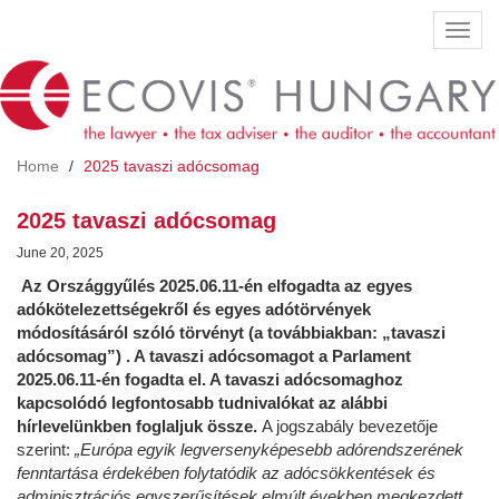
Skip
Toggl
to
navig
main
content
Home
2025 tavaszi adócsomag
2025 tavaszi adócsomag
June 20, 2025
Az Országgyűlés 2025.06.11-én elfogadta az egyes
adókötelezettségekről és egyes adótörvények
módosításáról szóló törvényt (a továbbiakban: „tavaszi
adócsomag”) . A tavaszi adócsomagot a Parlament
2025.06.11-én fogadta el. A tavaszi adócsomaghoz
kapcsolódó legfontosabb tudnivalókat az alábbi
hírlevelünkben foglaljuk össze.
A jogszabály bevezetője
szerint:
„Európa egyik legversenyképesebb adórendszerének
fenntartása érdekében folytatódik az adócsökkentések és
adminisztrációs egyszerűsítések elmúlt években megkezdett