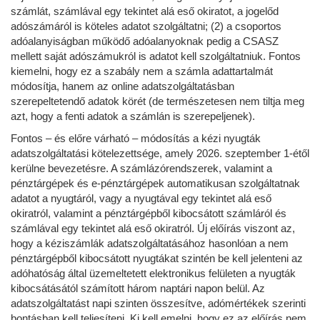
számlát, számlával egy tekintet alá eső okiratot, a jogelőd
adószámáról is köteles adatot szolgáltatni; (2) a csoportos
adóalanyiságban működő adóalanyoknak pedig a CSASZ
mellett saját adószámukról is adatot kell szolgáltatniuk. Fontos
kiemelni, hogy ez a szabály nem a számla adattartalmát
módosítja, hanem az online adatszolgáltatásban
szerepeltetendő adatok körét (de természetesen nem tiltja meg
azt, hogy a fenti adatok a számlán is szerepeljenek).
Fontos – és előre várható – módosítás a kézi nyugták
adatszolgáltatási kötelezettsége, amely 2026. szeptember 1-étől
kerülne bevezetésre. A számlázórendszerek, valamint a
pénztárgépek és e-pénztárgépek automatikusan szolgáltatnak
adatot a nyugtáról, vagy a nyugtával egy tekintet alá eső
okiratról, valamint a pénztárgépből kibocsátott számláról és
számlával egy tekintet alá eső okiratról. Új előírás viszont az,
hogy a kéziszámlák adatszolgáltatásához hasonlóan a nem
pénztárgépből kibocsátott nyugtákat szintén be kell jelenteni az
adóhatóság által üzemeltetett elektronikus felületen a nyugták
kibocsátásától számított három naptári napon belül. Az
adatszolgáltatást napi szinten összesítve, adómértékek szerinti
bontásban kell teljesíteni. Ki kell emelni, hogy ez az előírás nem