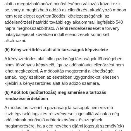
alatt a megbízható adózó minősítésében változás következik
be, vagy a megbízható adózó az ellenőrzést akadályozó módon
nem tesz eleget együttműködési kötelezettségének, az
adóellenőrzési határidő további egy alkalommal, legfeljebb 540
napra meghosszabbítható. A fenti rendelkezéseket a törvény
hatálybalépését követően indult ellenőrzések során kell
alkalmazni.
(5) Kényszertörlés alatt álló társaságok képviselete
A kényszertörlés alatt álló gazdasági társaságok többségében
nincs törvényes képviselő, így az adóhatósági ellenőrzést nem
lehet megkezdeni. A módosítás megteremti a lehetőségét
annak, hogy ezekben az esetekben ügygondnokot lehessen
kijelölni a kényszertörlés alatt álló adózó számára.
(6) Adótitok (adótartozás) megismerése a tartozás
rendezése érdekében
A módosítás szerint a gazdasági társaságok nem vezető
tisztségviselő tagjai és részvényesei jogosulttá válnak a cég
adótitoknak minősülő adótartozásának összegének
megismerésére, ha a cég nevében eljárni jogosult személy(ek)