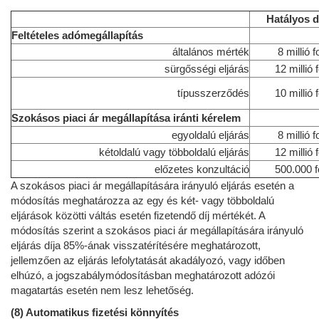
Hatályos dí
Feltételes adómegállapítás
általános mérték
8 millió f
sürgősségi eljárás
12 millió f
típusszerződés
10 millió f
Szokásos piaci ár megállapítása iránti kérelem
egyoldalú eljárás
8 millió f
kétoldalú vagy többoldalú eljárás
12 millió f
előzetes konzultáció
500.000 f
A szokásos piaci ár megállapítására irányuló eljárás esetén a
módosítás meghatározza az egy és két- vagy többoldalú
eljárások közötti váltás esetén fizetendő díj mértékét. A
módosítás szerint a szokásos piaci ár megállapítására irányuló
eljárás díja 85%-ának visszatérítésére meghatározott,
jellemzően az eljárás lefolytatását akadályozó, vagy időben
elhúzó, a jogszabálymódosításban meghatározott adózói
magatartás esetén nem lesz lehetőség.
(8) Automatikus fizetési könnyítés