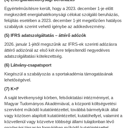
Egyértelműsítésre került, hogy a 2023. december 1-je előtt
megkezdett energiahatékonysági célokat szolgáló beruházás,
felújítás esetében a 2023. december 1-jét megelőzően hatályos
szabályok szerint vehető igénybe az adókedvezmény.
(5) IFRS adatszolgáltatás – áttérő adózók
2026. január 1-jétől megszűnik az IFRS-ek szerinti adózásra
áttérő adózónál az első két évre teljesítendő negyedéves
adatszolgáltatási kötelezettség.
(6) Látvány-csapatsport
Kiegészül a szabályozás a sportakadémia támogatásának
lehetőségével.
(7) K+F
A saját tevékenységi körben, felsőoktatási intézménnyel, a
Magyar Tudományos Akadémiával, a központi költségvetési
szervként működő kutatóintézettel, továbbá bármelyikük által
vagy közösen alapított kutatóintézettel, kutatóhellyel, valamint a
közvetlenül vagy közvetve többségi állami tulajdonban lévő
gazdasági társaság formájában működő kutatóintézettel