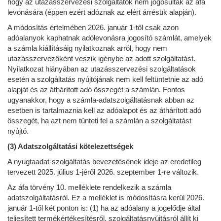
hogy az utazásszervezési szolgáltatók nem jogosultak az áfa
levonására (éppen ezért adóznak az elért árrésük alapján).
A módosítás értelmében 2026. január 1-től csak azon
adóalanyok kaphatnak adólevonásra jogosító számlát, amelyek
a számla kiállításáig nyilatkoznak arról, hogy nem
utazásszervezőként veszik igénybe az adott szolgáltatást.
Nyilatkozat hiányában az utazásszervezési szolgáltatások
esetén a szolgáltatás nyújtójának nem kell feltüntetnie az adó
alapját és az áthárított adó összegét a számlán. Fontos
ugyanakkor, hogy a számla-adatszolgáltatásnak abban az
esetben is tartalmaznia kell az adóalapot és az áthárított adó
összegét, ha azt nem tünteti fel a számlán a szolgáltatást
nyújtó.
(3) Adatszolgáltatási kötelezettségek
A nyugtaadat-szolgáltatás bevezetésének ideje az eredetileg
tervezett 2025. július 1-jéről 2026. szeptember 1-re változik.
Az áfa törvény 10. melléklete rendelkezik a számla
adatszolgáltatásról. Ez a melléklet is módosításra kerül 2026.
január 1-től két ponton is: (1) ha az adóalany a jogelődje által
teljesített termékértékesítésről, szolgáltatásnyújtásról állít ki