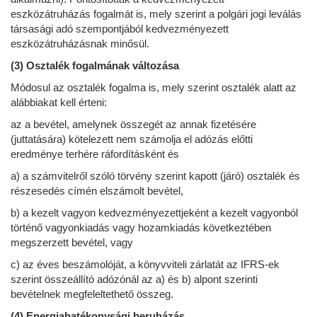
eszközátruházás fogalmát is, mely szerint a polgári jogi leválás
társasági adó szempontjából kedvezményezett
eszközátruházásnak minősül.
(3) Osztalék fogalmának változása
Módosul az osztalék fogalma is, mely szerint osztalék alatt az
alábbiakat kell érteni:
az a bevétel, amelynek összegét az annak fizetésére
(juttatására) kötelezett nem számolja el adózás előtti
eredménye terhére ráfordításként és
a) a számvitelről szóló törvény szerint kapott (járó) osztalék és
részesedés címén elszámolt bevétel,
b) a kezelt vagyon kedvezményezettjeként a kezelt vagyonból
történő vagyonkiadás vagy hozamkiadás következtében
megszerzett bevétel, vagy
c) az éves beszámolóját, a könyvviteli zárlatát az IFRS-ek
szerint összeállító adózónál az a) és b) alpont szerinti
bevételnek megfeleltethető összeg.
(4) Energiahatékonysági beruházás