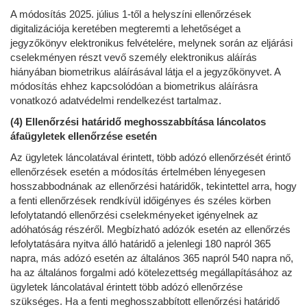
A módosítás 2025. július 1-től a helyszíni ellenőrzések
digitalizációja keretében megteremti a lehetőséget a
jegyzőkönyv elektronikus felvételére, melynek során az eljárási
cselekményen részt vevő személy elektronikus aláírás
hiányában biometrikus aláírásával látja el a jegyzőkönyvet. A
módosítás ehhez kapcsolódóan a biometrikus aláírásra
vonatkozó adatvédelmi rendelkezést tartalmaz.
(4) Ellenőrzési határidő meghosszabbítása láncolatos
áfaügyletek ellenőrzése esetén
Az ügyletek láncolatával érintett, több adózó ellenőrzését érintő
ellenőrzések esetén a módosítás értelmében lényegesen
hosszabbodnának az ellenőrzési határidők, tekintettel arra, hogy
a fenti ellenőrzések rendkívül időigényes és széles körben
lefolytatandó ellenőrzési cselekményeket igényelnek az
adóhatóság részéről. Megbízható adózók esetén az ellenőrzés
lefolytatására nyitva álló határidő a jelenlegi 180 napról 365
napra, más adózó esetén az általános 365 napról 540 napra nő,
ha az általános forgalmi adó kötelezettség megállapításához az
ügyletek láncolatával érintett több adózó ellenőrzése
szükséges. Ha a fenti meghosszabbított ellenőrzési határidő