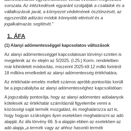
sorozata. Az intézkedések egyaránt szolgálják a családok és a
vállalkozások javát, a környezet védelmének ösztönzését, az
egyszerűbb adózási módok könnyebb elérését és a
jogalkalmazás segítését.”
1. ÁFA
(1) Alanyi adómentességgel kapcsolatos változások
Az alanyi adómentességgel kapcsolatosan törvényi szinten is
megjelenik az év elején az 5/2025. (I.25.) Korm. rendeletben
már kihirdetett módosítás, miszerint 2025-től 12 millió forintról
18 millióra emelkedett az alanyi adómentesség értékhatára.
Az értékhatár-emelés mellett számos apróbb pontosítás került
be a jogszabályba az alanyi adómentességhez kapcsolódóan:
A jogszabály pontosítja, hogy az alanyi adómentes adóalanyok
kötelesek az értékhatár számításnál figyelembe venni a
közösségi saját termék mozgatást, és meghatározza azt is,
hogy hogyan szükséges ilyen esetekben meghatározni az adó
alapját. Az áfa törvény 68. §-a alapján ebben az esetekben az
adó alapja
„a termék vagy az ahhoz hasonló termék