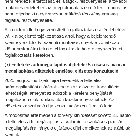
nem rendezik e tartozást, és a tagok, részvényesek a további
működés érdekében azt meg akarják fizetni. A fenti módosítás
nem terjedne ki a nyilvánosan működő részvénytársaság
tagjaira, részvényeseire.
A fentiek mellett egyszerűsített foglalkoztatás esetén lehetővé
válik a bejelentő tájékoztatása arról, hogy a bejelentendő
személy az Efo. tv. szerinti munkaviszonyokra vonatkozó
időtartamkorlátra tekintettel foglalkoztatható-e egyszerűsített
foglalkoztatás keretében.
(7) Feltételes adómegállapítás díjtételek/szokásos piaci ár
megállapítása díjtételek emelése, előzetes konzultáció
2025. augusztus 1-jétől újra bevezetik a feltételes
adómegállapítási eljárások esetén az előzetes konzultáció
lehetőségét, amelyet az adózók a kérelem benyújtását
megelőzően elektronikus úton kezdeményezhetnek. Az
előzetes konzultáció díja konzultációnként 1 millió forint.
A módosítás értelmében a törvény kihirdetését követő 31. naptól
a feltételes adómegállapításra, valamint a szokásos piaci ár
megállapítására irányuló eljárások díjai emelkednek az alábbiak
szerint: