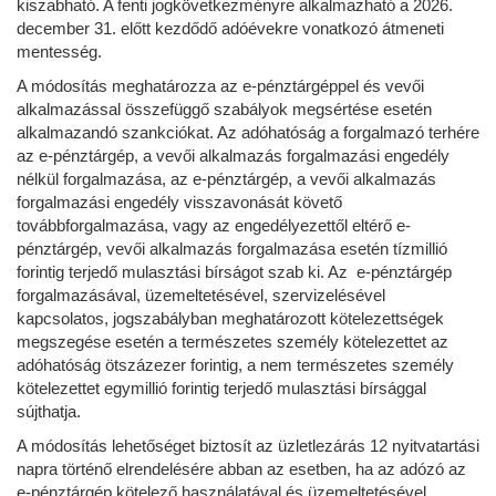
kiszabható. A fenti jogkövetkezményre alkalmazható a 2026.
december 31. előtt kezdődő adóévekre vonatkozó átmeneti
mentesség.
A módosítás meghatározza az e-pénztárgéppel és vevői
alkalmazással összefüggő szabályok megsértése esetén
alkalmazandó szankciókat. Az adóhatóság a forgalmazó terhére
az e-pénztárgép, a vevői alkalmazás forgalmazási engedély
nélkül forgalmazása, az e-pénztárgép, a vevői alkalmazás
forgalmazási engedély visszavonását követő
továbbforgalmazása, vagy az engedélyezettől eltérő e-
pénztárgép, vevői alkalmazás forgalmazása esetén tízmillió
forintig terjedő mulasztási bírságot szab ki. Az e-pénztárgép
forgalmazásával, üzemeltetésével, szervizelésével
kapcsolatos, jogszabályban meghatározott kötelezettségek
megszegése esetén a természetes személy kötelezettet az
adóhatóság ötszázezer forintig, a nem természetes személy
kötelezettet egymillió forintig terjedő mulasztási bírsággal
sújthatja.
A módosítás lehetőséget biztosít az üzletlezárás 12 nyitvatartási
napra történő elrendelésére abban az esetben, ha az adózó az
e-pénztárgép kötelező használatával és üzemeltetésével