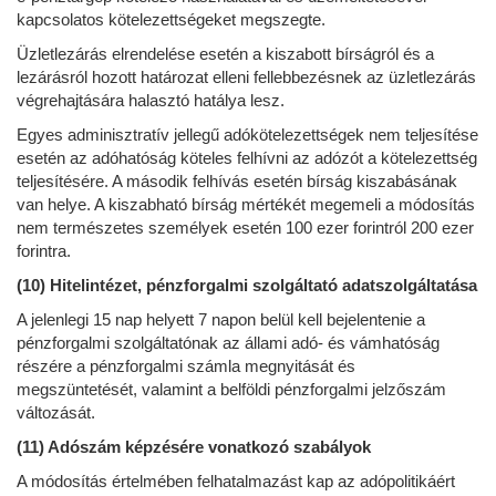
kapcsolatos kötelezettségeket megszegte.
Üzletlezárás elrendelése esetén a kiszabott bírságról és a
lezárásról hozott határozat elleni fellebbezésnek az üzletlezárás
végrehajtására halasztó hatálya lesz.
Egyes adminisztratív jellegű adókötelezettségek nem teljesítése
esetén az adóhatóság köteles felhívni az adózót a kötelezettség
teljesítésére. A második felhívás esetén bírság kiszabásának
van helye. A kiszabható bírság mértékét megemeli a módosítás
nem természetes személyek esetén 100 ezer forintról 200 ezer
forintra.
(10) Hitelintézet, pénzforgalmi szolgáltató adatszolgáltatása
A jelenlegi 15 nap helyett 7 napon belül kell bejelentenie a
pénzforgalmi szolgáltatónak az állami adó- és vámhatóság
részére a pénzforgalmi számla megnyitását és
megszüntetését, valamint a belföldi pénzforgalmi jelzőszám
változását.
(11) Adószám képzésére vonatkozó szabályok
A módosítás értelmében felhatalmazást kap az adópolitikáért