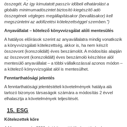
összegét. Az így kimutatott passzív időbeli elhatárolást a
globális minimumadószintet biztosító kiegészítő adó
összegének végleges megállapításakor (bevallásakor) kell
megszüntetni az adófizetési kötelezettséggel szemben.”)
Anyavállalat – kötelező könyvvizsgálat alóli mentesülés
A hatályos előírások szerint az anyavállalatra mindig vonatkozik
a könyvvizsgálati kötelezettség, akkor is, ha nem készít
összevont (konszolidált) éves beszámolót. A módosítás alapján
az összevont (konszolidált) éves beszámoló készítése alól
mentesülő anyavállalat – a többi vállalkozással azonos módon –
a kötelező könyvvizsgálat alól is mentesülhet.
Fenntarthatósági jelentés
A fenntarthatósági jelentéstételi követelmények hatálya alá
tartozó bizonyos társaságok számára a módosítás 2 évvel
elhalasztja a követelmények teljesítését.
15. ESG
Kötelezettek köre