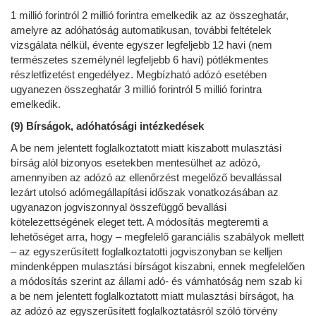
1 millió forintról 2 millió forintra emelkedik az az összeghatár,
amelyre az adóhatóság automatikusan, további feltételek
vizsgálata nélkül, évente egyszer legfeljebb 12 havi (nem
természetes személynél legfeljebb 6 havi) pótlékmentes
részletfizetést engedélyez. Megbízható adózó esetében
ugyanezen összeghatár 3 millió forintról 5 millió forintra
emelkedik.
(9) Bírságok, adóhatósági intézkedések
A be nem jelentett foglalkoztatott miatt kiszabott mulasztási
bírság alól bizonyos esetekben mentesülhet az adózó,
amennyiben az adózó az ellenőrzést megelőző bevallással
lezárt utolsó adómegállapítási időszak vonatkozásában az
ugyanazon jogviszonnyal összefüggő bevallási
kötelezettségének eleget tett. A módosítás megteremti a
lehetőséget arra, hogy – megfelelő garanciális szabályok mellett
– az egyszerűsített foglalkoztatotti jogviszonyban se kelljen
mindenképpen mulasztási bírságot kiszabni, ennek megfelelően
a módosítás szerint az állami adó- és vámhatóság nem szab ki
a be nem jelentett foglalkoztatott miatt mulasztási bírságot, ha
az adózó az egyszerűsített foglalkoztatásról szóló törvény