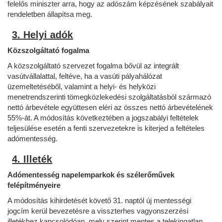
felelős miniszter arra, hogy az adószám képzésének szabályait
rendeletben állapítsa meg.
3. Helyi adók
Közszolgáltató fogalma
A közszolgáltató szervezet fogalma bővül az integrált
vasútvállalattal, feltéve, ha a vasúti pályahálózat
üzemeltetéséből, valamint a helyi- és helyközi
menetrendszerinti tömegközlekedési szolgáltatásból származó
nettó árbevétele együttesen eléri az összes nettó árbevételének
55%-át. A módosítás következtében a jogszabályi feltételek
teljesülése esetén a fenti szervezetekre is kiterjed a feltételes
adómentesség.
4. Illeték
Adómentesség napelemparkok és szélerőművek
felépítményeire
A módosítás kihirdetését követő 31. naptól új mentességi
jogcím kerül bevezetésre a visszterhes vagyonszerzési
illetékhez kapcsolódóan, mely szerint mentes a telekingatlan