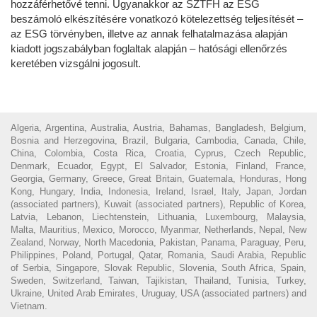
hozzáférhetővé tenni. Ugyanakkor az SZTFH az ESG
beszámoló elkészítésére vonatkozó kötelezettség teljesítését –
az ESG törvényben, illetve az annak felhatalmazása alapján
kiadott jogszabályban foglaltak alapján – hatósági ellenőrzés
keretében vizsgálni jogosult.
Algeria, Argentina, Australia, Austria, Bahamas, Bangladesh, Belgium,
Bosnia and Herzegovina, Brazil, Bulgaria, Cambodia, Canada, Chile,
China, Colombia, Costa Rica, Croatia, Cyprus, Czech Republic,
Denmark, Ecuador, Egypt, El Salvador, Estonia, Finland, France,
Georgia, Germany, Greece, Great Britain, Guatemala, Honduras, Hong
Kong, Hungary, India, Indonesia, Ireland, Israel, Italy, Japan, Jordan
(associated partners), Kuwait (associated partners), Republic of Korea,
Latvia, Lebanon, Liechtenstein, Lithuania, Luxembourg, Malaysia,
Malta, Mauritius, Mexico, Morocco, Myanmar, Netherlands, Nepal, New
Zealand, Norway, North Macedonia, Pakistan, Panama, Paraguay, Peru,
Philippines, Poland, Portugal, Qatar, Romania, Saudi Arabia, Republic
of Serbia, Singapore, Slovak Republic, Slovenia, South Africa, Spain,
Sweden, Switzerland, Taiwan, Tajikistan, Thailand, Tunisia, Turkey,
Ukraine, United Arab Emirates, Uruguay, USA (associated partners) and
Vietnam.