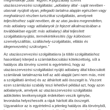
megrendelője „utas” legyen. A jogszabály szerint
utazásszervezési szolgáltatás: „
adóalany által - saját nevében -
utasnak nyújtott olyan, jellegadó tartalma alapján egészben vagy
meghatározó részben turisztikai szolgáltatás, amelynek
teljesítéséhez saját nevében, de az utas javára megrendelten,
más adóalany vagy adóalanyok (e fejezet alkalmazásában a
továbbiakban együtt: más adóalany) által teljesített
szolgáltatásnyújtás, termékértékesítés (így különösen:
személyszállítás, szálláshely-szolgáltatás, ellátás és
idegenvezetés) szükséges.”
Az utazásszervezési szolgáltatásra (a többi szolgáltatáshoz
hasonlóan) kiterjed a számlakibocsátási kötelezettség, sőt a
hatályos áfa törvény szerint is egyértelmű, hogy az
utazásszervezési szolgáltatást nyújtó adóalany által kibocsátott
számlának tartalmaznia kell az adó alapját (ami nem más, mint
a szolgáltató árrése) és az áthárított adó összegét is. Viszont
ezen számlázási szabály teszi lehetővé például azt, hogy azon
adóalanyok, amelyek az utazásszervezési szolgáltatás
adóköteles tevékenységük érdekében veszik igénybe,
levonásba helyezhessék a rájuk hárított áfa összegét.
Ugyanakkor az is egyértelmű a jelenleg hatályos áfa törvényből,