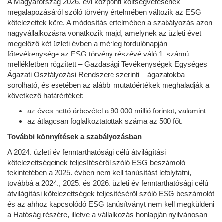
A Magyarország 2026. évi központi költségvetésének
megalapozásáról szóló törvény értelmében változik az ESG
kötelezettek köre. A módosítás értelmében a szabályozás azon
nagyvállalkozásra vonatkozik majd, amelynek az üzleti évet
megelőző két üzleti évben a mérleg fordulónapján
főtevékenysége az ESG törvény részévé váló 1. számú
mellékletben rögzített – Gazdasági Tevékenységek Egységes
Ágazati Osztályozási Rendszere szerinti – ágazatokba
sorolható, és esetében az alábbi mutatóértékek meghaladják a
következő határértéket:
az éves nettó árbevétel a 90 000 millió forintot, valamint
az átlagosan foglalkoztatottak száma az 500 főt.
További könnyítések a szabályozásban
A 2024. üzleti év fenntarthatósági célú átvilágítási
kötelezettségeinek teljesítéséről szóló ESG beszámoló
tekintetében a 2025. évben nem kell tanúsítást lefolytatni,
továbbá a 2024., 2025. és 2026. üzleti év fenntarthatósági célú
átvilágítási kötelezettségek teljesítéséről szóló ESG beszámolót
és az ahhoz kapcsolódó ESG tanúsítványt nem kell megküldeni
a Hatóság részére, illetve a vállalkozás honlapján nyilvánosan