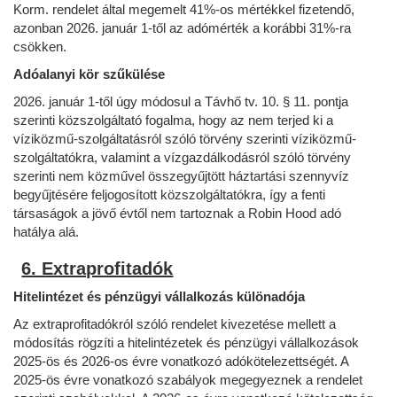
Korm. rendelet által megemelt 41%-os mértékkel fizetendő,
azonban 2026. január 1-től az adómérték a korábbi 31%-ra
csökken.
Adóalanyi kör szűkülése
2026. január 1-től úgy módosul a Távhő tv. 10. § 11. pontja
szerinti közszolgáltató fogalma, hogy az nem terjed ki a
víziközmű-szolgáltatásról szóló törvény szerinti víziközmű-
szolgáltatókra, valamint a vízgazdálkodásról szóló törvény
szerinti nem közművel összegyűjtött háztartási szennyvíz
begyűjtésére feljogosított közszolgáltatókra, így a fenti
társaságok a jövő évtől nem tartoznak a Robin Hood adó
hatálya alá.
6. Extraprofitadók
Hitelintézet és pénzügyi vállalkozás különadója
Az extraprofitadókról szóló rendelet kivezetése mellett a
módosítás rögzíti a hitelintézetek és pénzügyi vállalkozások
2025-ös és 2026-os évre vonatkozó adókötelezettségét. A
2025-ös évre vonatkozó szabályok megegyeznek a rendelet