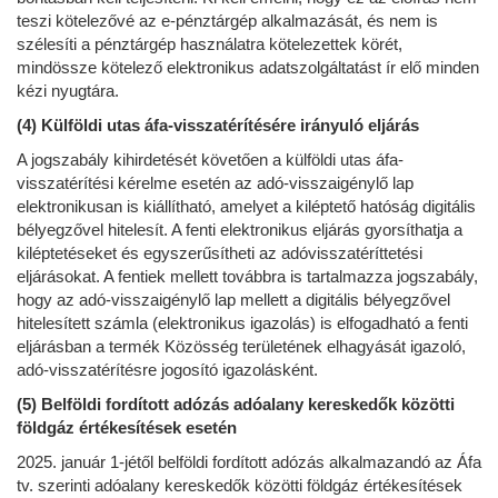
teszi kötelezővé az e-pénztárgép alkalmazását, és nem is
szélesíti a pénztárgép használatra kötelezettek körét,
mindössze kötelező elektronikus adatszolgáltatást ír elő minden
kézi nyugtára.
(4) Külföldi utas áfa-visszatérítésére irányuló eljárás
A jogszabály kihirdetését követően a külföldi utas áfa-
visszatérítési kérelme esetén az adó-visszaigénylő lap
elektronikusan is kiállítható, amelyet a kiléptető hatóság digitális
bélyegzővel hitelesít. A fenti elektronikus eljárás gyorsíthatja a
kiléptetéseket és egyszerűsítheti az adóvisszatéríttetési
eljárásokat. A fentiek mellett továbbra is tartalmazza jogszabály,
hogy az adó-visszaigénylő lap mellett a digitális bélyegzővel
hitelesített számla (elektronikus igazolás) is elfogadható a fenti
eljárásban a termék Közösség területének elhagyását igazoló,
adó-visszatérítésre jogosító igazolásként.
(5) Belföldi fordított adózás adóalany kereskedők közötti
földgáz értékesítések esetén
2025. január 1-jétől belföldi fordított adózás alkalmazandó az Áfa
tv. szerinti adóalany kereskedők közötti földgáz értékesítések