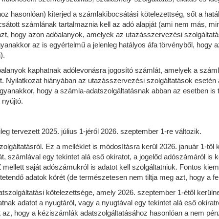
oz hasonlóan) kiterjed a számlakibocsátási kötelezettség, sőt a hatá
csátott számlának tartalmaznia kell az adó alapját (ami nem más, mint
 azt, hogy azon adóalanyok, amelyek az utazásszervezési szolgálta
yanakkor az is egyértelmű a jelenleg hatályos áfa törvényből, hogy 
).
alanyok kaphatnak adólevonásra jogosító számlát, amelyek a számla 
. Nyilatkozat hiányában az utazásszervezési szolgáltatások esetén a 
ugyanakkor, hogy a számla-adatszolgáltatásnak abban az esetben is ta
 nyújtó.
eg tervezett 2025. július 1-jéről 2026. szeptember 1-re változik.
gáltatásról. Ez a melléklet is módosításra kerül 2026. január 1-től két
át, számlával egy tekintet alá eső okiratot, a jogelőd adószámáról is k
lett saját adószámukról is adatot kell szolgáltatniuk. Fontos kiem
etendő adatok körét (de természetesen nem tiltja meg azt, hogy a fe
atszolgáltatási kötelezettsége, amely 2026. szeptember 1-étől kerül
ak adatot a nyugtáról, vagy a nyugtával egy tekintet alá eső okiratr
ont az, hogy a kéziszámlák adatszolgáltatásához hasonlóan a nem pénzt