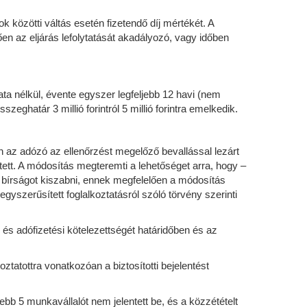
 közötti váltás esetén fizetendő díj mértékét. A
en az eljárás lefolytatását akadályozó, vagy időben
lata nélkül, évente egyszer legfeljebb 12 havi (nem
határ 3 millió forintról 5 millió forintra emelkedik.
n az adózó az ellenőrzést megelőző bevallással lezárt
ett. A módosítás megteremti a lehetőséget arra, hogy –
i bírságot kiszabni, ennek megfelelően a módosítás
gyszerűsített foglalkoztatásról szóló törvény szerinti
 és adófizetési kötelezettségét határidőben és az
ztatottra vonatkozóan a biztosítotti bejelentést
jebb 5 munkavállalót nem jelentett be, és a közzétételt