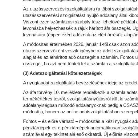
Az utazásszervezési szolgáltatásra (a többi szolgáltatásh
utazásszervezési szolgáltatást nyújtó adóalany által kibo
Viszont ezen számlázási szabály teszi lehetővé például
levonásba helyezhessék a rájuk hárított áfa összegét. Ug
levonására (éppen ezért adóznak az elért árrésük alapján
A módosítás értelmében 2026. január 1-től csak azon adó
utazásszervezőként veszik igénybe az adott szolgáltatást
alapját és az áthárított adó összegét a számlán. Fontos 
összegét, ha azt nem tünteti fel a számlán a szolgáltatást
(3) Adatszolgáltatási kötelezettségek
A nyugtaadat-szolgáltatás bevezetésének ideje az eredetil
Az áfa törvény 10. melléklete rendelkezik a számla adatszol
termékértékesítésről, szolgáltatásnyújtásról állít ki száml
adóalanyiságban működő adóalanyoknak pedig a CSASZ mel
módosítja, hanem az online adatszolgáltatásban szerepelt
Fontos – és előre várható – módosítás a kézi nyugták ad
pénztárgépek és e-pénztárgépek automatikusan szolgáltatn
számlával egy tekintet alá eső okiratról. Új előírás visz