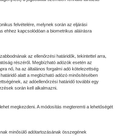
onikus felvételére, melynek során az eljárási
ás ehhez kapcsolódóan a biometrikus aláírásra
abbodnának az ellenőrzési határidők, tekintettel arra,
óhatóság részéről. Megbízható adózók esetén az
apra nő, ha az általános forgalmi adó kötelezettség
i határidő alatt a megbízható adózó minősítésében
tségének, az adóellenőrzési határidő további egy
rzések során kell alkalmazni.
m lehet megkezdeni. A módosítás megteremti a lehetőségét
itoknak minősülő adótartozásának összegének