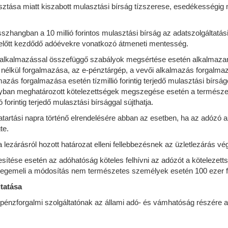
asztása miatt kiszabott mulasztási bírság tízszerese, esedékességig m
zhangban a 10 millió forintos mulasztási bírság az adatszolgáltatási
előtt kezdődő adóévekre vonatkozó átmeneti mentesség.
alkalmazással összefüggő szabályok megsértése esetén alkalmazan
 nélkül forgalmazása, az e-pénztárgép, a vevői alkalmazás forgalm
mazás forgalmazása esetén tízmillió forintig terjedő mulasztási bírs
ályban meghatározott kötelezettségek megszegése esetén a természe
forintig terjedő mulasztási bírsággal sújthatja.
vatartási napra történő elrendelésére abban az esetben, ha az adózó 
te.
a lezárásról hozott határozat elleni fellebbezésnek az üzletlezárás vé
sítése esetén az adóhatóság köteles felhívni az adózót a kötelezetts
egemeli a módosítás nem természetes személyek esetén 100 ezer fori
ltatása
ie a pénzforgalmi szolgáltatónak az állami adó- és vámhatóság részér