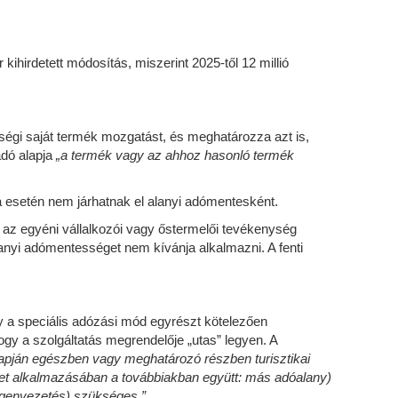
ihirdetett módosítás, miszerint 2025-től 12 millió
ségi saját termék mozgatást, és meghatározza azt is,
adó alapja
„a termék vagy az ahhoz hasonló termék
a esetén nem járhatnak el alanyi adómentesként.
az egyéni vállalkozói vagy őstermelői tevékenység
lanyi adómentességet nem kívánja alkalmazni. A fenti
 a speciális adózási mód egyrészt kötelezően
y a szolgáltatás megrendelője „utas” legyen. A
 alapján egészben vagy meghatározó részben turisztikai
zet alkalmazásában a továbbiakban együtt: más adóalany)
idegenvezetés) szükséges.”