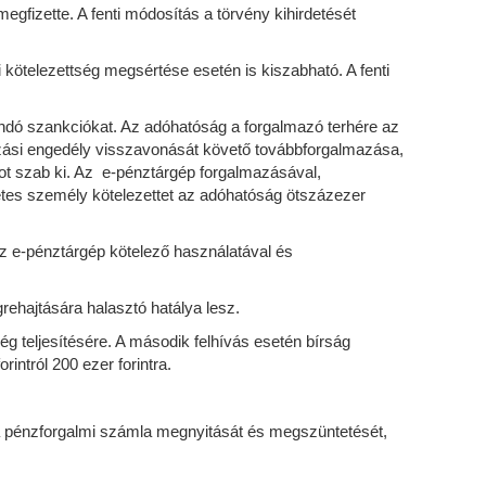
egfizette. A fenti módosítás a törvény kihirdetését
 kötelezettség megsértése esetén is kiszabható. A fenti
dó szankciókat. Az adóhatóság a forgalmazó terhére az
azási engedély visszavonását követő továbbforgalmazása,
ágot szab ki. Az e-pénztárgép forgalmazásával,
tes személy kötelezettet az adóhatóság ötszázezer
az e-pénztárgép kötelező használatával és
grehajtására halasztó hatálya lesz.
ég teljesítésére. A második felhívás esetén bírság
ntról 200 ezer forintra.
e a pénzforgalmi számla megnyitását és megszüntetését,