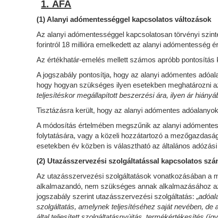
1. ÁFA
(1) Alanyi adómentességgel kapcsolatos változások
Az alanyi adómentességgel kapcsolatosan törvényi szinten 
forintról 18 millióra emelkedett az alanyi adómentesség é
Az értékhatár-emelés mellett számos apróbb pontosítás 
A jogszabály pontosítja, hogy az alanyi adómentes adóal
hogy hogyan szükséges ilyen esetekben meghatározni az 
teljesítéskor megállapított beszerzési ára, ilyen ár hiányáb
Tisztázásra került, hogy az alanyi adómentes adóalanyo
A módosítás értelmében megszűnik az alanyi adómentess
folytatására, vagy a közeli hozzátartozó a mezőgazdasági
esetekben év közben is választható az általános adózás
(2) Utazásszervezési szolgáltatással kapcsolatos szá
Az utazásszervezési szolgáltatások vonatkozásában a mú
alkalmazandó, nem szükséges annak alkalmazásához az, 
jogszabály szerint utazásszervezési szolgáltatás: „
adóala
szolgáltatás, amelynek teljesítéséhez saját nevében, d
által teljesített szolgáltatásnyújtás, termékértékesítés (