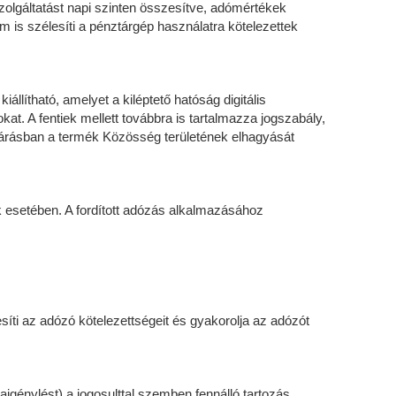
szolgáltatást napi szinten összesítve, adómértékek
em is szélesíti a pénztárgép használatra kötelezettek
állítható, amelyet a kiléptető hatóság digitális
sokat. A fentiek mellett továbbra is tartalmazza jogszabály,
 eljárásban a termék Közösség területének elhagyását
sek esetében. A fordított adózás alkalmazásához
íti az adózó kötelezettségeit és gyakorolja az adózót
igénylést) a jogosulttal szemben fennálló tartozás