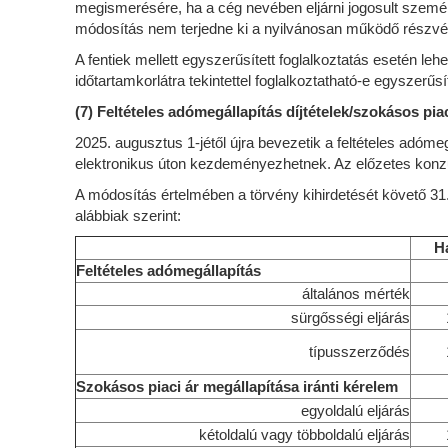
megismerésére, ha a cég nevében eljárni jogosult személ
módosítás nem terjedne ki a nyilvánosan működő részvén
A fentiek mellett egyszerűsített foglalkoztatás esetén le
időtartamkorlátra tekintettel foglalkoztatható-e egyszerűsí
(7) Feltételes adómegállapítás díjtételek/szokásos pia
2025. augusztus 1-jétől újra bevezetik a feltételes adóm
elektronikus úton kezdeményezhetnek. Az előzetes konzultá
A módosítás értelmében a törvény kihirdetését követő 31. 
alábbiak szerint:
Ha
Feltételes adómegállapítás
általános mérték
sürgősségi eljárás
típusszerződés
Szokásos piaci ár megállapítása iránti kérelem
egyoldalú eljárás
kétoldalú vagy többoldalú eljárás