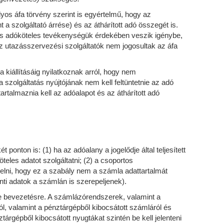
lyos áfa törvény szerint is egyértelmű, hogy az
 a szolgáltató árrése) és az áthárított adó összegét is.
tás adóköteles tevékenységük érdekében veszik igénybe,
az utazásszervezési szolgáltatók nem jogosultak az áfa
kiállításáig nyilatkoznak arról, hogy nem
szolgáltatás nyújtójának nem kell feltüntetnie az adó
rtalmaznia kell az adóalapot és az áthárított adó
 ponton is: (1) ha az adóalany a jogelődje által teljesített
öteles adatot szolgáltatni; (2) a csoportos
elni, hogy ez a szabály nem a számla adattartalmát
nti adatok a számlán is szerepeljenek).
ne bevezetésre. A számlázórendszerek, valamint a
ól, valamint a pénztárgépből kibocsátott számláról és
árgépből kibocsátott nyugtákat szintén be kell jelenteni