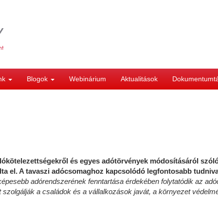
ink
Blogok
Webinárium
Aktualitások
Dokumentumt
dókötelezettségekről és egyes adótörvények módosításáról szóló
ta el. A tavaszi adócsomaghoz kapcsolódó legfontosabb tudnival
képesebb adórendszerének fenntartása érdekében folytatódik az adó
 szolgálják a családok és a vállalkozások javát, a környezet véde