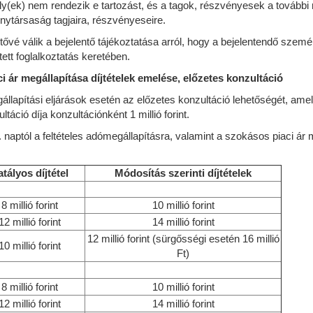
y(ek) nem rendezik e tartozást, és a tagok, részvényesek a további 
ytársaság tagjaira, részvényeseire.
hetővé válik a bejelentő tájékoztatása arról, hogy a bejelentendő sze
tett foglalkoztatás keretében.
ci ár megállapítása díjtételek emelése, előzetes konzultáció
egállapítási eljárások esetén az előzetes konzultáció lehetőségét, a
ció díja konzultációnként 1 millió forint.
naptól a feltételes adómegállapításra, valamint a szokásos piaci ár 
tályos díjtétel
Módosítás szerinti díjtételek
8 millió forint
10 millió forint
12 millió forint
14 millió forint
12 millió forint (sürgősségi esetén 16 millió
10 millió forint
Ft)
8 millió forint
10 millió forint
12 millió forint
14 millió forint