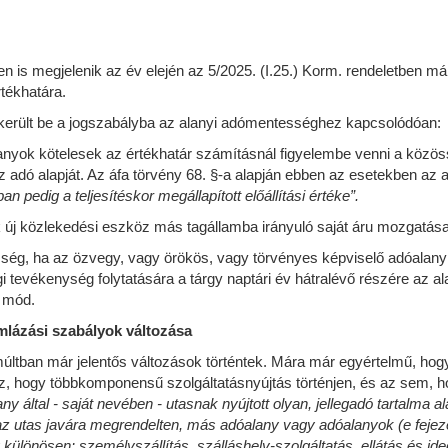
is megjelenik az év elején az 5/2025. (I.25.) Korm. rendeletben már k
rtékhatára.
került be a jogszabályba az alanyi adómentességhez kapcsolódóan:
anyok kötelesek az értékhatár számításnál figyelembe venni a közös
adó alapját. Az áfa törvény 68. §-a alapján ebben az esetekben az 
an pedig a teljesítéskor megállapított előállítási értéke”.
k új közlekedési eszköz más tagállamba irányuló saját áru mozgatás
ég, ha az özvegy, vagy örökös, vagy törvényes képviselő adóalany 
 tevékenység folytatására a tárgy naptári év hátralévő részére az a
i mód.
mlázási szabályok változása
ltban már jelentős változások történtek. Mára már egyértelmű, hogy
hogy többkomponensű szolgáltatásnyújtás történjen, és az sem, hog
ny által - saját nevében - utasnak nyújtott olyan, jellegadó tartalma
e az utas javára megrendelten, más adóalany vagy adóalanyok (e feje
így különösen: személyszállítás, szálláshely-szolgáltatás, ellátás és 