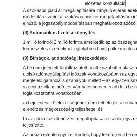
előzetes konzultáció
A szokásos piaci ár megállapítására irányuló eljárás ese
módosítás szerint a szokásos piaci ár megállapítására ir
elhúzó, a jogszabálymódosításban meghatározott adózói
(8) Automatikus fizetési könnyítés
1 millió forintról 2 millió forintra emelkedik az az össze
természetes személynél legfeljebb 6 havi) pótlékmentes r
(9) Bírságok, adóhatósági intézkedések
A be nem jelentett foglalkoztatott miatt kiszabott mulas
utolsó adómegállapítási időszak vonatkozásában az ugyan
megfelelő garanciális szabályok mellett – az egyszerűsít
szerint az állami adó- és vámhatóság nem szab ki a be nem
foglalkoztatottra vonatkozóan
a) bejelentési kötelezettségének nem tett eleget, azonban
ellenőrzés megkezdéséig teljesítette, és
b) az adózó az ellenőrzés megállapításairól szóló jegyzőkö
teljesítette.
Az adózó évente egyszer kérheti, hogy lekerüljön a be nem j