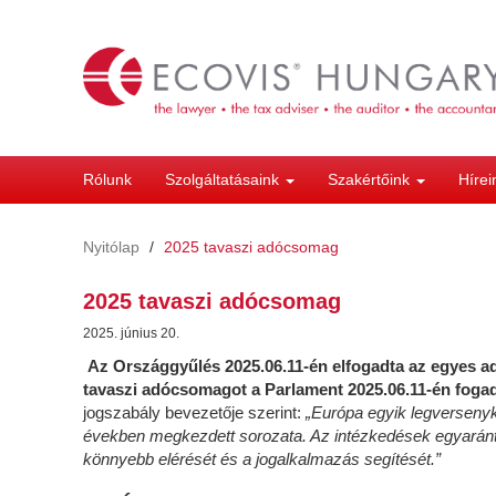
Ugrás
a
tartalomra
Rólunk
Szolgáltatásaink
Szakértőink
Híre
Nyitólap
2025 tavaszi adócsomag
2025 tavaszi adócsomag
2025. június 20.
Az Országgyűlés 2025.06.11-én elfogadta az egyes a
tavaszi adócsomagot a Parlament 2025.06.11-én fogad
jogszabály bevezetője szerint:
„Európa egyik legverseny
években megkezdett sorozata. Az intézkedések egyaránt
könnyebb elérését és a jogalkalmazás segítését.”