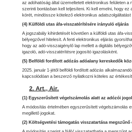
az adóhatóság által üzemeltetett elektronikus felületen a
szerinti bontásban kell teljesíteni. Ki kell emelni, hogy
körét, mindössze kötelező elektronikus adatszolgáltatást 
(4) Külföldi utas áfa-visszatérítésére irányuló eljárás
A jogszabály kihirdetését követően a külföldi utas áfa-viss
bélyegzővel hitelesít. A fenti elektronikus eljárás gyorsít
hogy az adó-visszaigénylő lap mellett a digitális bélyegző
igazoló, adó-visszatérítésre jogosító igazolásként.
(5) Belföldi fordított adózás adóalany kereskedők köz
2025. január 1-jétől belföldi fordított adózás alkalmazan
kapcsolódóan a beszerző nyilatkozni köteles az értékesí
2. Art., Air.
(1) Egyszerűsített végelszámolás alatt az adózói jogok
A módosítás értelmében egyszerűsített végelszámolás eset
megillető jogokat.
(2) Költségvetési támogatás visszatartása megszűnő
A módosítás szerint a NAV visszatarthatja a megszűnt adó