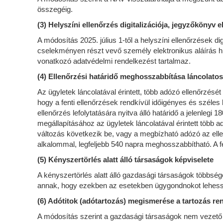
összegéig.
(3) Helyszíni ellenőrzés digitalizációja, jegyzőkönyv e
A módosítás 2025. július 1-től a helyszíni ellenőrzések d
cselekményen részt vevő személy elektronikus aláírás hi
vonatkozó adatvédelmi rendelkezést tartalmaz.
(4) Ellenőrzési határidő meghosszabbítása láncolatos
Az ügyletek láncolatával érintett, több adózó ellenőrzésé
hogy a fenti ellenőrzések rendkívül időigényes és széle
ellenőrzés lefolytatására nyitva álló határidő a jelenleg
megállapításához az ügyletek láncolatával érintett több 
változás következik be, vagy a megbízható adózó az ell
alkalommal, legfeljebb 540 napra meghosszabbítható. A fe
(5) Kényszertörlés alatt álló társaságok képviselete
A kényszertörlés alatt álló gazdasági társaságok többsé
annak, hogy ezekben az esetekben ügygondnokot lehessen 
(6) Adótitok (adótartozás) megismerése a tartozás r
A módosítás szerint a gazdasági társaságok nem vezető 