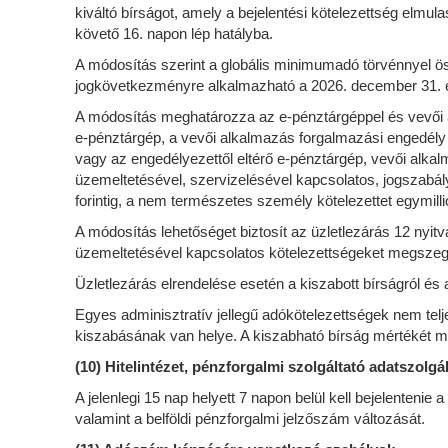
kiváltó bírságot, amely a bejelentési kötelezettség elmul
követő 16. napon lép hatályba.
A módosítás szerint a globális minimumadó törvénnyel öss
jogkövetkezményre alkalmazható a 2026. december 31. 
A módosítás meghatározza az e-pénztárgéppel és vevői 
e-pénztárgép, a vevői alkalmazás forgalmazási engedély
vagy az engedélyezettől eltérő e-pénztárgép, vevői alkal
üzemeltetésével, szervizelésével kapcsolatos, jogszab
forintig, a nem természetes személy kötelezettet egymillió 
A módosítás lehetőséget biztosít az üzletlezárás 12 nyit
üzemeltetésével kapcsolatos kötelezettségeket megszeg
Üzletlezárás elrendelése esetén a kiszabott bírságról és 
Egyes adminisztratív jellegű adókötelezettségek nem telje
kiszabásának van helye. A kiszabható bírság mértékét m
(10) Hitelintézet, pénzforgalmi szolgáltató adatszolgá
A jelenlegi 15 nap helyett 7 napon belül kell bejelenten
valamint a belföldi pénzforgalmi jelzőszám változását.