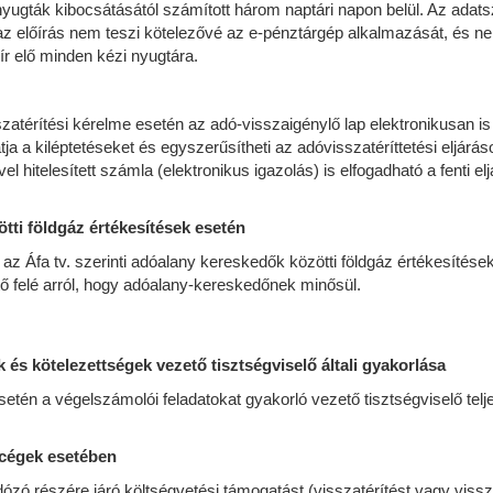
 nyugták kibocsátásától számított három naptári napon belül. Az adat
 ez az előírás nem teszi kötelezővé az e-pénztárgép alkalmazását, és n
ír elő minden kézi nyugtára.
zatérítési kérelme esetén az adó-visszaigénylő lap elektronikusan is ki
hatja a kiléptetéseket és egyszerűsítheti az adóvisszatéríttetési eljárá
vel hitelesített számla (elektronikus igazolás) is elfogadható a fenti
ötti földgáz értékesítések esetén
dó az Áfa tv. szerinti adóalany kereskedők közötti földgáz értékesíté
tő felé arról, hogy adóalany-kereskedőnek minősül.
 és kötelezettségek vezető tisztségviselő általi gyakorlása
én a végelszámolói feladatokat gyakorló vezető tisztségviselő teljes
 cégek esetében
zó részére járó költségvetési támogatást (visszatérítést vagy vissza