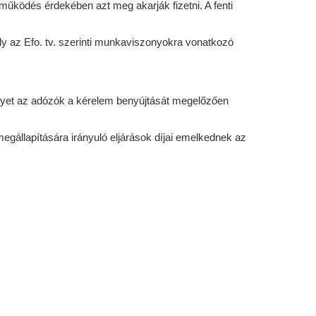
működés érdekében azt meg akarják fizetni. A fenti
mély az Efo. tv. szerinti munkaviszonyokra vonatkozó
melyet az adózók a kérelem benyújtását megelőzően
megállapítására irányuló eljárások díjai emelkednek az