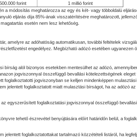
500.000 forint
1 millió forint
tén a módosítás meghatározza az egy és két- vagy többoldalú eljárások
ányuló eljárás díja 85%-ának visszatérítésére meghatározott, jellemző
 magatartás esetén nem lesz lehetőség.
ghatár, amelyre az adóhatóság automatikusan, további feltételek vizsgá
észletfizetést engedélyez. Megbízható adózó esetében ugyanezen összeg
ztási bírság alól bizonyos esetekben mentesülhet az adózó, amennyibe
azon jogviszonnyal összefüggő bevallási kötelezettségének eleget t
ett foglalkoztatotti jogviszonyban se kelljen mindenképpen mulasztás
 jelentett foglalkoztatott miatt mulasztási bírságot, ha az adózó az e
 az egyszerűsített foglalkoztatási jogviszonnyal összefüggő bevallási
nyvre tehető észrevétel benyújtására előírt határidőn belül, a foglalko
elentett foglalkoztatottakat tartalmazó közzétételi listáról, ha legfel