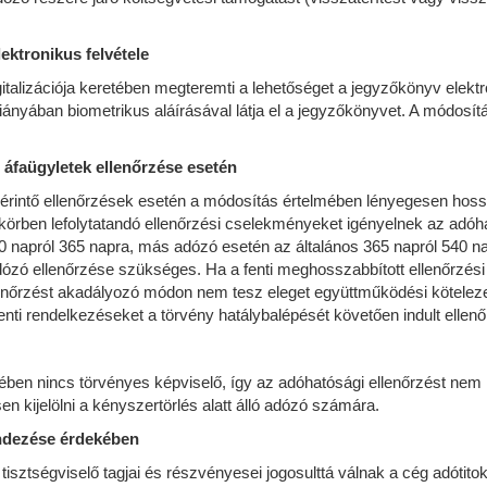
lektronikus felvétele
igitalizációja keretében megteremti a lehetőséget a jegyzőkönyv elektr
ányában biometrikus aláírásával látja el a jegyzőkönyvet. A módosít
 áfaügyletek ellenőrzése esetén
t érintő ellenőrzések esetén a módosítás értelmében lényegesen hossz
s körben lefolytatandó ellenőrzési cselekményeket igényelnek az ad
i 180 napról 365 napra, más adózó esetén az általános 365 napról 540 n
adózó ellenőrzése szükséges. Ha a fenti meghosszabbított ellenőrzés
enőrzést akadályozó módon nem tesz eleget együttműködési kötelezet
nti rendelkezéseket a törvény hatálybalépését követően indult ellenő
gében nincs törvényes képviselő, így az adóhatósági ellenőrzést ne
kijelölni a kényszertörlés alatt álló adózó számára.
endezése érdekében
tisztségviselő tagjai és részvényesei jogosulttá válnak a cég adót