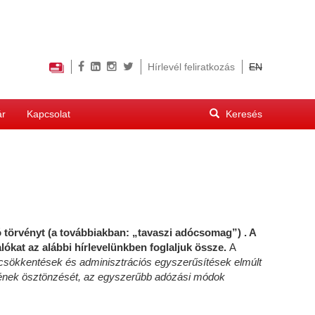
Hírlevél feliratkozás
EN
Keresés
ár
Kapcsolat
űrlap
Keresés
 törvényt (a továbbiakban: „tavaszi adócsomag”) . A
ókat az alábbi hírlevelünkben foglaljuk össze.
A
csökkentések és adminisztrációs egyszerűsítések elmúlt
lmének ösztönzését, az egyszerűbb adózási módok