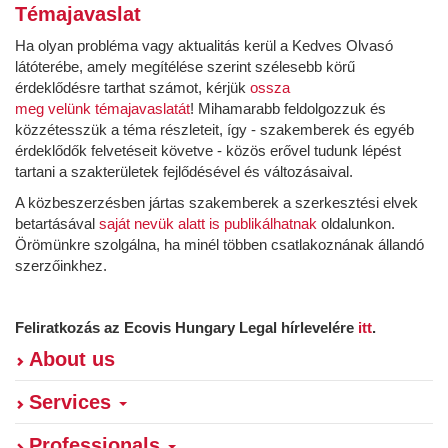
Témajavaslat
Ha olyan probléma vagy aktualitás kerül a Kedves Olvasó
látóterébe, amely megítélése szerint szélesebb körű
érdeklődésre tarthat számot, kérjük
ossza
meg velünk témajavaslatát
! Mihamarabb feldolgozzuk és
közzétesszük a téma részleteit, így - szakemberek és egyéb
érdeklődők felvetéseit követve - közös erővel tudunk lépést
tartani a szakterületek fejlődésével és változásaival.
A közbeszerzésben jártas szakemberek a szerkesztési elvek
betartásával
saját nevük alatt is publikálhatnak
oldalunkon.
Örömünkre szolgálna, ha minél többen csatlakoznának állandó
szerzőinkhez.
Feliratkozás az Ecovis Hungary Legal hírlevelére
itt
.
About us
Services
Professionals