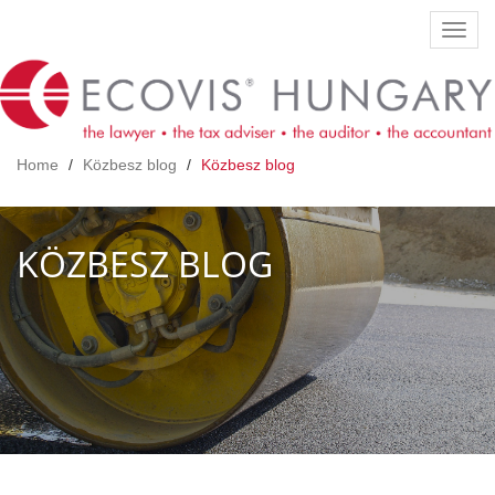
Skip
Toggl
to
navig
main
content
Home
Közbesz blog
Közbesz blog
KÖZBESZ BLOG