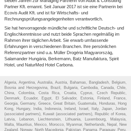
sieben Jahren zur Managing Partnerin von Audit & Consulting
Partner Kft. ernannt. Seit Januar 2017 ist sie eine Partnerin bei
Ecovis Audit Kft. und ist für Wirtschafts- und
Rechnungsprüfungsangelegenheiten verantwortlich.
Sie hat hervorragende mündliche und schriftliche Deutsch- und
Englischkenntnisse und nutzt beide Sprachen regelmäßig im
Rahmen ihrer täglichen Arbeit. Sie erwarb umfassende
Erfahrungen in verschiedenen Branchen. Ihre persönlichen
Referenzpartner sind u.a. Müller Drogéria Magyarország,
Salamander Hungária, Berkemann, Batz Manufaktura, Spirit
Hotel, und NaturMed Hotel Carbona.
Algeria, Argentina, Australia, Austria, Bahamas, Bangladesh, Belgium,
Bosnia and Herzegovina, Brazil, Bulgaria, Cambodia, Canada, Chile,
China, Colombia, Costa Rica, Croatia, Cyprus, Czech Republic,
Denmark, Ecuador, Egypt, El Salvador, Estonia, Finland, France,
Georgia, Germany, Greece, Great Britain, Guatemala, Honduras, Hong
Kong, Hungary, India, Indonesia, Ireland, Israel, Italy, Japan, Jordan
(associated partners), Kuwait (associated partners), Republic of Korea,
Latvia, Lebanon, Liechtenstein, Lithuania, Luxembourg, Malaysia,
Malta, Mauritius, Mexico, Morocco, Myanmar, Netherlands, Nepal, New
Zealand, Norway, North Macedonia, Pakistan, Panama, Paraguay, Peru,