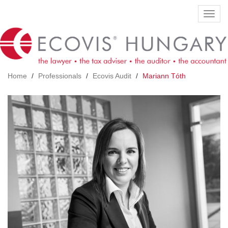
Skip
Toggl
to
navig
main
content
Home
Professionals
Ecovis Audit
Mariann Tóth