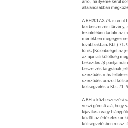
arról, ha ilyenre kerül s
általánosabban megközelí
A BH2017.2.74. szerint h
közbeszerzési törvény, a
tekintetében tartalmaz me
mértékben megegyeznek 
továbbiakban: Kbt.) 71.
tűnik. [Különbséget az j
az ajánlati kötöttség meg
bekezdés
b)
pontja már 
beszerzés tárgyának jel
szerződés más feltétele
szerződés árazott költsé
költségvetés a Kbt. 71.
A BH a közbeszerzési sza
veszi górcső alá, hogy v
kijavítása vagy hiánypóto
között az értékeléskor k
költségvetésben rossz té