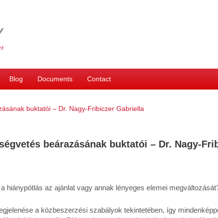
Blog
Documents
Contact
ásának buktatói – Dr. Nagy-Fribiczer Gabriella
tségvetés beárazásának buktatói – Dr. Nagy-Frib
 hiánypótlás az ajánlat vagy annak lényeges elemei megváltozását
egjelenése a közbeszerzési szabályok tekintetében, így mindenképp