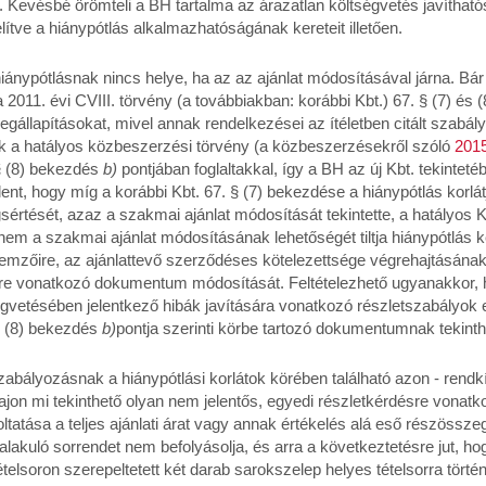
or. Kevésbé örömteli a BH tartalma az árazatlan költségvetés javíthatós
tve a hiánypótlás alkalmazhatóságának kereteit illetően.
iánypótlásnak nincs helye, ha az az ajánlat módosításával járna. Bá
 2011. évi CVIII. törvény (a továbbiakban: korábbi Kbt.) 67. § (7) és
gállapításokat, mivel annak rendelkezései az ítéletben citált szabályo
a hatályos közbeszerzési törvény (a közbeszerzésekről szóló
2015
 § (8) bekezdés
b)
pontjában foglaltakkal, így a BH az új Kbt. tekintet
elent, hogy míg a korábbi Kbt. 67. § (7) bekezdése a hiánypótlás korl
sértését, azaz a szakmai ajánlat módosítását tekintette, a hatályos Kb
nem a szakmai ajánlat módosításának lehetőségét tiltja hiánypótlás 
lemzőire, az ajánlattevő szerződéses kötelezettsége végrehajtásána
ire vonatkozó dokumentum módosítását. Feltételezhető ugyanakkor, 
gvetésében jelentkező hibák javítására vonatkozó részletszabályok e
 § (8) bekezdés
b)
pontja szerinti körbe tartozó dokumentumnak tekinth
bályozásnak a hiánypótlási korlátok körében található azon - rendkív
ajon mi tekinthető olyan nem jelentős, egyedi részletkérdésre vonat
ltatása a teljes ajánlati árat vagy annak értékelés alá eső részössze
ialakuló sorrendet nem befolyásolja, és arra a következtetésre jut, ho
telsoron szerepeltetett két darab sarokszelep helyes tételsorra törté