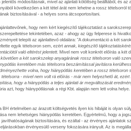
jelentős módosításnak, mivel az ajánlati kötöttség beálltából, és az a
ából következően a két tétel árát nem lehetne a rossz tételsorról törö
gának biztosításával - a helyes sorra átcsoportosítani.
z ajánlattevőnek, hogy nem kért kiegészítő tájékoztatást a sarokszere
szerepeltetése tekintetében, azaz - ahogy az ügy felperese is hivatko
ezményeit telepíti az ajánlattevő oldalára: "A dokumentáció a két sar
ltette egyik tételsoron sem, ezért
annak, kiegészítő tájékoztatáskérés
ációtól való eltérést jelentett
. Mivel nem volt konkrét előírás a két
tát követően a két sarokszelep anyagárának rossz tételsoron való szer
iánypótlás keretében más tételsorra beszámítással javításra kerülhe
edményezhette volna, hogy hiánypótlás keretében a rossz tételsoron
 tételsorra - mivel nem volt rá előírás - már nem helyezhető át, ezért 
ítása, hogy a hiánypótlás a teljes ajánlati ár megváltozását eredmé
ria azt, hogy hiánypótlásnak a régi Kbt. alapján nem lett volna helye.
 BH értelmében az árazott költségvetés ilyen kis hibáját is olyan súl
tása nem lehetséges hiánypótlás keretében. Egyértelmű, hogy a jogs
 javíthatóságának biztosítására, és ezáltal - az érvényes ajánlatok
eljárásokban érvényesülő verseny fokozására irányult. Az is megáll