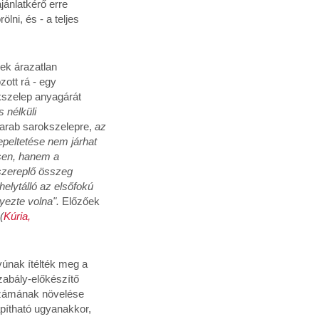
jánlatkérő erre
lni, és - a teljes
pek árazatlan
zott rá - egy
okszelep anyagárát
 nélküli
 darab sarokszelepre,
az
epeltetése nem járhat
ssen, hanem a
 szereplő összeg
helytálló az elsőfokú
nyezte volna".
Előzőek
(
Kúria,
yúnak ítélték meg a
zabály-előkészítő
 számának növelése
apítható ugyanakkor,