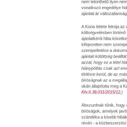
nem tekinthető ilyen nem 
vonatkozó engedélye hiány
ajánlati ár változatlansá
A Kúria ítélete felrója a
költségvetésben történő 
ajánlatkérői hiba követk
kifejezetten nem szerepe
szerepeltetése a dokument
ajánlati kötöttség beáll
azzal, hogy ez a tétel h
hiánypótlás csak azt er
törlésre kerül, de az más
bíróságnak az a megállap
okán állapította meg a Kú
Kfv.II.38.031/2015/12.
)
Abszurdnak tűnik, hogy a
bíróságok, amelyek javí
szándéka a kisebb hibák
révén - a közbeszerzési 