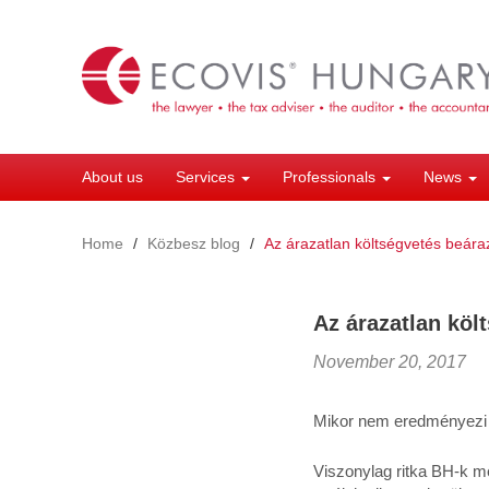
Skip
to
main
content
About us
Services
Professionals
News
Home
Közbesz blog
Az árazatlan költségvetés beáraz
Az árazatlan köl
November 20, 2017
Mikor nem eredményezi a
Viszonylag ritka BH-k m