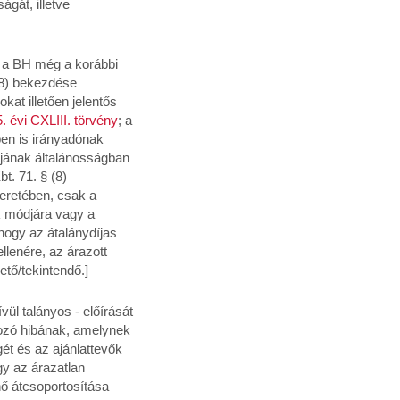
ágát, illetve
r a BH még a korábbi
 (8) bekezdése
kat illetően jelentős
. évi CXLIII. törvény
; a
ében is irányadónak
átjának általánosságban
t. 71. § (8)
keretében, csak a
k módjára vagy a
hogy az átalánydíjas
llenére, az árazott
ető/tekintendő.]
ül talányos - előírását
kozó hibának, amelynek
gét és az ajánlattevők
gy az árazatlan
nő átcsoportosítása