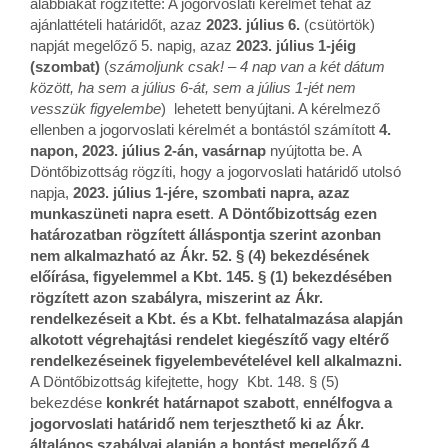
alábbiakat rögzítette: A jogorvoslati kérelmet tehát az
ajánlattételi határidőt, azaz
2023. július 6.
(csütörtök)
napját megelőző 5. napig, azaz
2023. július 1-jéig
(szombat)
(
számoljunk csak! – 4 nap van a két dátum
között, ha sem a július 6-át, sem a július 1-jét nem
vesszük figyelembe
) lehetett benyújtani. A kérelmező
ellenben a jogorvoslati kérelmét a bontástól számított
4.
napon, 2023. július 2-án, vasárnap
nyújtotta be. A
Döntőbizottság rögzíti, hogy a jogorvoslati határidő utolsó
napja,
2023. július 1-jére, szombati napra, azaz
munkaszüneti napra esett
.
A Döntőbizottság ezen
határozatban rögzített álláspontja szerint azonban
nem alkalmazható az Ákr. 52. § (4) bekezdésének
előírása, figyelemmel a Kbt. 145. § (1) bekezdésében
rögzített azon szabályra, miszerint az Ákr.
rendelkezéseit a Kbt. és a Kbt. felhatalmazása alapján
alkotott végrehajtási rendelet kiegészítő vagy eltérő
rendelkezéseinek figyelembevételével kell alkalmazni.
A Döntőbizottság kifejtette, hogy Kbt. 148. § (5)
bekezdése
konkrét határnapot szabott
,
ennélfogva a
jogorvoslati határidő nem terjeszthető ki az Ákr.
általános szabályai alapján a bontást megelőző 4.,