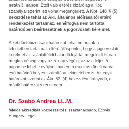
netán 3. napon
. Ettől való eltérés kizárólag a Kbt.
szabályai szerint lett volna megengedett.
A Kbt. 148. § (5)
bekezdése tehát az Ákr. általános előírásaitól eltérő
rendelkezést tartalmaz, ennélfogva nem tartotta
határidőben beérkezettnek a jogorvoslati kérelmet.
A két döntőbizottsági határozat tehát nemcsak a
tekintetben tartalmaz eltérő álláspontot, hogy a jogorvoslati
kérelmet az ajánlattételi határidő lejártát megelőző 5. nap
megkezdéséig vagy az 5. nap végéig, azaz a teljes 5.
napon be lehet-e nyújtani, hanem a munkaszüneti napra
eső határidő helyes számítása tekintetében is. Az egyik
határozat szerint az Ákr. 52. (4) bekezdése irányadó, a
másik határozat szerint nem.
Dr. Szabó Andrea LL.M.
felelős akkreditált közbeszerzési szaktanácsadó, Ecovis
Hungary Legal