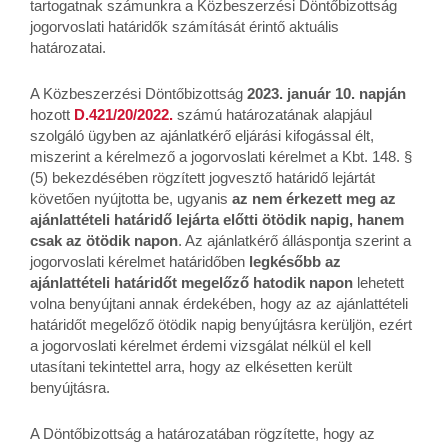
tartogatnak számunkra a Közbeszerzési Döntőbizottság
jogorvoslati határidők számítását érintő aktuális
határozatai.
A Közbeszerzési Döntőbizottság
2023. január 10. napján
hozott
D.421/20/2022.
számú határozatának alapjául
szolgáló ügyben az ajánlatkérő eljárási kifogással élt,
miszerint a kérelmező a jogorvoslati kérelmet a Kbt. 148. §
(5) bekezdésében rögzített jogvesztő határidő lejártát
követően nyújtotta be, ugyanis
az nem érkezett meg az
ajánlattételi határidő lejárta előtti ötödik napig, hanem
csak az ötödik napon
. Az ajánlatkérő álláspontja szerint a
jogorvoslati kérelmet határidőben
legkésőbb az
ajánlattételi határidőt megelőző hatodik napon
lehetett
volna benyújtani annak érdekében, hogy az az ajánlattételi
határidőt megelőző ötödik napig benyújtásra kerüljön, ezért
a jogorvoslati kérelmet érdemi vizsgálat nélkül el kell
utasítani tekintettel arra, hogy az elkésetten került
benyújtásra.
A Döntőbizottság a határozatában rögzítette, hogy az