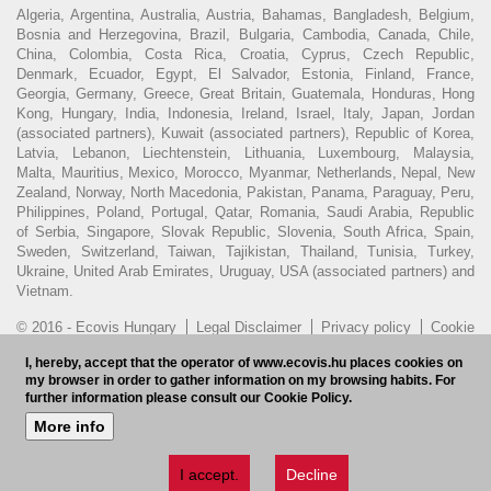
Algeria, Argentina, Australia, Austria, Bahamas, Bangladesh, Belgium,
Bosnia and Herzegovina, Brazil, Bulgaria, Cambodia, Canada, Chile,
China, Colombia, Costa Rica, Croatia, Cyprus, Czech Republic,
Denmark, Ecuador, Egypt, El Salvador, Estonia, Finland, France,
Georgia, Germany, Greece, Great Britain, Guatemala, Honduras, Hong
Kong, Hungary, India, Indonesia, Ireland, Israel, Italy, Japan, Jordan
(associated partners), Kuwait (associated partners), Republic of Korea,
Latvia, Lebanon, Liechtenstein, Lithuania, Luxembourg, Malaysia,
Malta, Mauritius, Mexico, Morocco, Myanmar, Netherlands, Nepal, New
Zealand, Norway, North Macedonia, Pakistan, Panama, Paraguay, Peru,
Philippines, Poland, Portugal, Qatar, Romania, Saudi Arabia, Republic
of Serbia, Singapore, Slovak Republic, Slovenia, South Africa, Spain,
Sweden, Switzerland, Taiwan, Tajikistan, Thailand, Tunisia, Turkey,
Ukraine, United Arab Emirates, Uruguay, USA (associated partners) and
Vietnam.
© 2016 - Ecovis Hungary
Legal Disclaimer
Privacy policy
Cookie
policy
Hungarian Bar Association
I, hereby, accept that the operator of www.ecovis.hu places cookies on
my browser in order to gather information on my browsing habits. For
Subscribe to our newsletter
HU
further information please consult our Cookie Policy.
More info
I accept.
Decline