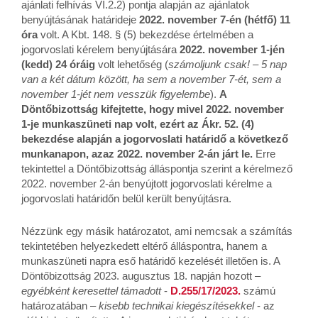
ajánlati felhívás VI.2.2) pontja alapján az ajánlatok
benyújtásának határideje
2022. november 7-én (hétfő) 11
óra
volt. A Kbt. 148. § (5) bekezdése értelmében a
jogorvoslati kérelem benyújtására
2022. november 1-jén
(kedd) 24 óráig
volt lehetőség (
számoljunk csak! – 5 nap
van a két dátum között, ha sem a november 7-ét, sem a
november 1-jét nem vesszük figyelembe
).
A
Döntőbizottság kifejtette, hogy mivel 2022. november
1-je munkaszüneti nap volt, ezért az Ákr. 52. (4)
bekezdése alapján a jogorvoslati határidő a következő
munkanapon, azaz 2022. november 2-án járt le.
Erre
tekintettel a Döntőbizottság álláspontja szerint a kérelmező
2022. november 2-án benyújtott jogorvoslati kérelme a
jogorvoslati határidőn belül került benyújtásra.
Nézzünk egy másik határozatot, ami nemcsak a számítás
tekintetében helyezkedett eltérő álláspontra, hanem a
munkaszüneti napra eső határidő kezelését illetően is. A
Döntőbizottság 2023. augusztus 18. napján hozott –
egyébként keresettel támadott
-
D.255/17/2023.
számú
határozatában –
kisebb technikai kiegészítésekkel
- az