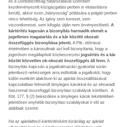
és a Döntőbizottság határozatával szemben
kezdeményezett közigazgatási perben is elutasításra
került), akkor ezen „hiányosság” pótlására a polgári perben
nincs lehetőség. Az igény sem kereset, sem
viszontkereset, sem kifogás útján nem érvényesíthető.
A
kártérítés kapcsán a bizonyítás harmadik elemét a
jogellenes magatartás és a kár közötti okozati
összefüggés bizonyítása jelenti.
A Ptk. előírásai
értelmében a károsultnak azt kell bizonyítania, hogy a
jogerősen megállapított közbeszerzési
jogsértés és a kár
között közvetlen ok-okozati összefüggés áll fenn.
A
bizonyítás kapcsán a jogalkalmazási gyakorlat során
jelentkező nehézségek arra indították a jogalkotót, hogy
külön esetkört alakítson ki az ajánlat összeállításával
kapcsolatban felmerült tényleges károkkal és az elmaradt
haszonnal összefüggő bizonyítási szabályok körében. A
Kbt. 177. § (2) bekezdése a tényleges károk tekintetében
jelentősen enyhébb bizonyítási szabályokat ír elő az
alábbiak szerint:
Ha az ajánlattevő kártérítésként kizárólag az ajánlat