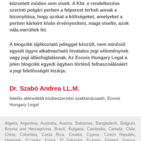
közvetett módon sem viselt.
A Kbt. e rendelkezése
szerinti polgári perben a felperest terheli annak a
bizonyítása, hogy azokat a költségeket, amelyeket a
perben kárként kíván érvényesíteni, maga viselte, azok
nála merültek fel.
A blogcikk tájékoztató jelleggel készült, nem minősül
egyedi ügyre alkalmazható hivatalos jogi véleménynek
vagy jogi állásfoglalásnak. Az Ecovis Hungary Legal a
jelen blogcikk egyedi ügyben történő felhasználásáért
a jogi felelősségét kizárja.
Dr. Szabó Andrea LL.M.
felelős akkreditált közbeszerzési szaktanácsadó, Ecovis
Hungary Legal
Algeria, Argentina, Australia, Austria, Bahamas, Bangladesh, Belgium,
Bosnia and Herzegovina, Brazil, Bulgaria, Cambodia, Canada, Chile,
China, Colombia, Costa Rica, Croatia, Cyprus, Czech Republic,
Denmark, Ecuador, Egypt, El Salvador, Estonia, Finland, France,