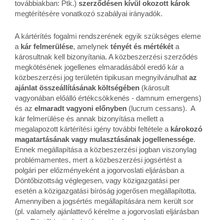
továbbiakban: Ptk.)
szerződésen kívül okozott károk
megtérítésére vonatkozó szabályai irányadók.
A kártérítés fogalmi rendszerének egyik szükséges eleme
a
kár felmerülése
, amelynek
tényét és mértékét
a
károsultnak kell bizonyítania. A közbeszerzési szerződés
megkötésének jogellenes elmaradásából eredő kár a
közbeszerzési jog területén tipikusan megnyilvánulhat
az
ajánlat
összeállításának költségében
(károsult
vagyonában előálló értékcsökkenés - damnum emergens)
és az
elmaradt vagyoni előnyben
(lucrum cessans). A
kár felmerülése és annak bizonyítása mellett a
megalapozott kártérítési igény további feltétele a
károkozó
magatartásának vagy mulasztásának jogellenessége
.
Ennek megállapítása a közbeszerzési jogban viszonylag
problémamentes, mert a közbeszerzési jogsértést a
polgári per előzményeként a jogorvoslati eljárásban a
Döntőbizottság véglegesen, vagy közigazgatási per
esetén a közigazgatási bíróság jogerősen megállapította.
Amennyiben a jogsértés megállapítására nem került sor
(pl. valamely ajánlattevő kérelme a jogorvoslati eljárásban