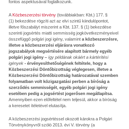
fontos aspektusával foglalkozunk.
A
Közbeszerzési törvény
(továbbiakban: Kbt.) 177. §
(1) bekezdése rögzíti azt az elvi szintű kiindulópontot,
illetve főszabályt miszerint a Kbt. 137. § (1) bekezdése
szerinti jogsértés miatti semmisség jogkövetkezményeivel
összefüggő polgári jogi igény, valamint
a közbeszerzésre,
illetve a közbeszerzési eljárásra vonatkozó
jogszabályok megsértésére alapított bármely egyéb
polgári jogi igény –
így példának okáért a kártérítési
igények
-
érvényesíthetőségének feltétele, hogy a
Közbeszerzési Döntőbizottság véglegesen, illetve a
Közbeszerzési Döntőbizottság határozatával szemben
folyamatban volt közigazgatási perben a bíróság a
szerződés semmisségét, egyéb polgári jogi igény
esetében pedig a jogsértést jogerősen megállapítsa.
Amennyiben ezen előfeltétel nem teljesül, akkor a bíróság
a keresetet ítéletével elutasítja.
A közbeszerzési jogsértéssel okozott károkra a Polgári
Törvénykönyvről szóló 2013. évi V. törvény (a