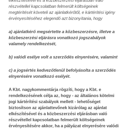
elkészítésével és a közbeszerzési eljárásban való
részvétellel kapcsolatban felmerült költségeinek
megtérítését követeli az ajánlatkérőtől, e kártérítési igény
érvényesítéséhez elegendő azt bizonyítania, hogy
a) ajánlatkérő megsértette a közbeszerzésre, illetve a
közbeszerzési eljárásra vonatkozó jogszabályok
valamely rendelkezését,
b) valódi esélye volt a szerződés elnyerésére, valamint
c) a jogsértés kedvezőtlenül befolyásolta a szerződés
elnyerésére vonatkozó esélyét.
A Kbt. nagykommentárja rögzíti, hogy a Kbt. e
rendelkezésének célja az, hogy - az általános kötelmi
jogi kártérítési szabályok mellett - lehetőséget
biztosítson az ajánlattevőnek kizárólag az ajánlat
elkészítésével és a közbeszerzési eljárásban való
részvétellel kapcsolatban felmerült költségeinek
érvényesítésére akkor, ha a pályázat elnyerésére valódi