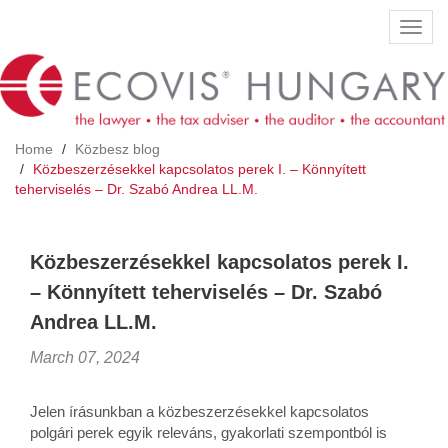
Skip
Toggl
to
navig
main
content
Home
Közbesz blog
Közbeszerzésekkel kapcsolatos perek I. – Könnyített
teherviselés – Dr. Szabó Andrea LL.M.
Közbeszerzésekkel kapcsolatos perek I.
– Könnyített teherviselés – Dr. Szabó
Andrea LL.M.
March 07, 2024
Jelen írásunkban a közbeszerzésekkel kapcsolatos
polgári perek egyik releváns, gyakorlati szempontból is