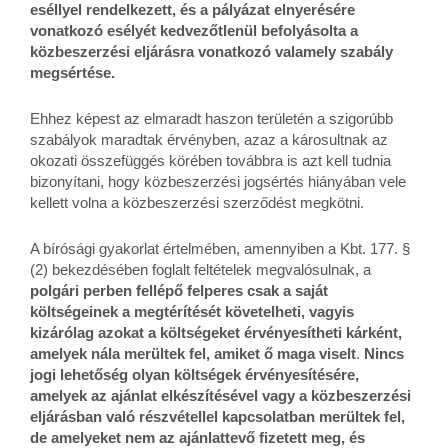
eséllyel rendelkezett, és a pályázat elnyerésére
vonatkozó esélyét kedvezőtlenül befolyásolta a
közbeszerzési eljárásra vonatkozó valamely szabály
megsértése.
Ehhez képest az elmaradt haszon területén a szigorúbb
szabályok maradtak érvényben, azaz a károsultnak az
okozati összefüggés körében továbbra is azt kell tudnia
bizonyítani, hogy közbeszerzési jogsértés hiányában vele
kellett volna a közbeszerzési szerződést megkötni.
A bírósági gyakorlat értelmében, amennyiben a Kbt. 177. §
(2) bekezdésében foglalt feltételek megvalósulnak, a
polgári perben fellépő felperes csak a saját
költségeinek a megtérítését követelheti, vagyis
kizárólag azokat a költségeket érvényesítheti kárként,
amelyek nála merültek fel, amiket ő maga viselt
.
Nincs
jogi lehetőség olyan költségek érvényesítésére,
amelyek az ajánlat elkészítésével vagy a közbeszerzési
eljárásban való részvétellel kapcsolatban merültek fel,
de amelyeket nem az ajánlattevő fizetett meg, és