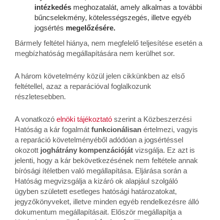
intézkedés
meghozatalát, amely alkalmas a további
bűncselekmény, kötelességszegés, illetve egyéb
jogsértés
megelőzésére.
Bármely feltétel hiánya, nem megfelelő teljesítése esetén a
megbízhatóság megállapítására nem kerülhet sor.
A három követelmény közül jelen cikkünkben az első
feltétellel, azaz a reparációval foglalkozunk
részletesebben.
A vonatkozó
elnöki tájékoztató
szerint a Közbeszerzési
Hatóság a kár fogalmát
funkcionálisan
értelmezi, vagyis
a reparáció követelményéből adódóan a jogsértéssel
okozott
joghátrány kompenzációját
vizsgálja. Ez azt is
jelenti, hogy a kár bekövetkezésének nem feltétele annak
bírósági ítéletben való megállapítása. Eljárása során a
Hatóság megvizsgálja a kizáró ok alapjául szolgáló
ügyben született esetleges hatósági határozatokat,
jegyzőkönyveket, illetve minden egyéb rendelkezésre álló
dokumentum megállapításait. Először megállapítja a