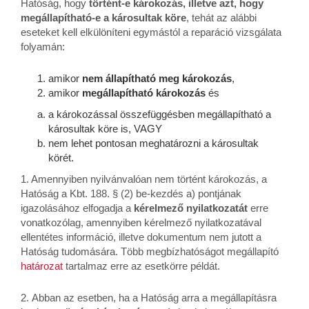
Hatóság, hogy
történt-e károkozás, illetve azt, hogy
megállapítható-e a károsultak köre
, tehát az alábbi
eseteket kell elkülöníteni egymástól a reparáció vizsgálata
folyamán:
amikor
nem állapítható meg károkozás
,
amikor
megállapítható károkozás
és
a károkozással összefüggésben megállapítható a
károsultak köre is, VAGY
nem lehet pontosan meghatározni a károsultak
körét.
1. Amennyiben nyilvánvalóan nem történt károkozás, a
Hatóság a Kbt. 188. § (2) be-kezdés a) pontjának
igazolásához elfogadja a
kérelmező nyilatkozatát
erre
vonatkozólag, amennyiben kérelmező nyilatkozatával
ellentétes információ, illetve dokumentum nem jutott a
Hatóság tudomására. Több megbízhatóságot megállapító
határozat
tartalmaz erre az esetkörre példát.
2. Abban az esetben, ha a Hatóság arra a megállapításra