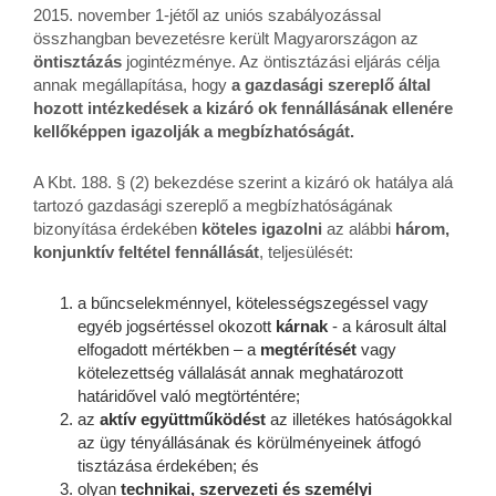
2015. november 1-jétől az uniós szabályozással
összhangban bevezetésre került Magyarországon az
öntisztázás
jogintézménye. Az öntisztázási eljárás célja
annak megállapítása, hogy
a gazdasági szereplő által
hozott intézkedések a kizáró ok fennállásának ellenére
kellőképpen igazolják a megbízhatóságát.
A Kbt. 188. § (2) bekezdése szerint a kizáró ok hatálya alá
tartozó gazdasági szereplő a megbízhatóságának
bizonyítása érdekében
köteles igazolni
az alábbi
három,
konjunktív feltétel
fennállását
, teljesülését:
a bűncselekménnyel, kötelességszegéssel vagy
egyéb jogsértéssel okozott
kárnak
- a károsult által
elfogadott mértékben – a
megtérítését
vagy
kötelezettség vállalását annak meghatározott
határidővel való megtörténtére;
az
aktív együttműködést
az illetékes hatóságokkal
az ügy tényállásának és körülményeinek átfogó
tisztázása érdekében; és
olyan
technikai, szervezeti és személyi