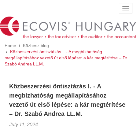
Skip
Toggl
to
navig
main
content
Home
Közbesz blog
Közbeszerzési öntisztázás I. - A megbízhatóság
megállapításához vezető út első lépése: a kár megtérítése – Dr.
Szabó Andrea LL.M.
Közbeszerzési öntisztázás I. - A
megbízhatóság megállapításához
vezető út első lépése: a kár megtérítése
– Dr. Szabó Andrea LL.M.
July 11, 2024