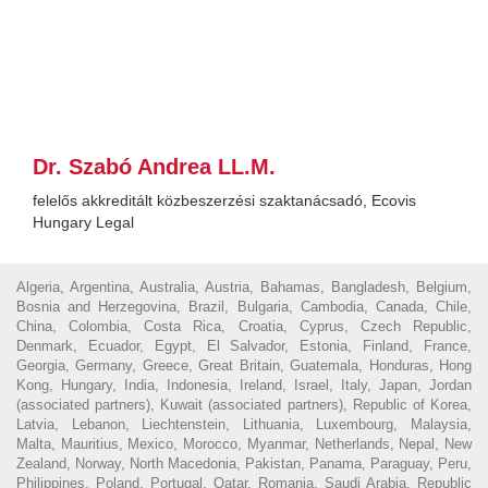
Dr. Szabó Andrea LL.M.
felelős akkreditált közbeszerzési szaktanácsadó, Ecovis
Hungary Legal
Algeria, Argentina, Australia, Austria, Bahamas, Bangladesh, Belgium,
Bosnia and Herzegovina, Brazil, Bulgaria, Cambodia, Canada, Chile,
China, Colombia, Costa Rica, Croatia, Cyprus, Czech Republic,
Denmark, Ecuador, Egypt, El Salvador, Estonia, Finland, France,
Georgia, Germany, Greece, Great Britain, Guatemala, Honduras, Hong
Kong, Hungary, India, Indonesia, Ireland, Israel, Italy, Japan, Jordan
(associated partners), Kuwait (associated partners), Republic of Korea,
Latvia, Lebanon, Liechtenstein, Lithuania, Luxembourg, Malaysia,
Malta, Mauritius, Mexico, Morocco, Myanmar, Netherlands, Nepal, New
Zealand, Norway, North Macedonia, Pakistan, Panama, Paraguay, Peru,
Philippines, Poland, Portugal, Qatar, Romania, Saudi Arabia, Republic