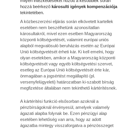
milyen intézkedéseket hozott a későbbiek során
hozzá beérkező
károsulti igények kompenzációja
tekintetében.
A közbeszerzési eljárás során elkövetett kartellek
esetében nem beszélhetünk azonosítatlan
károsultakról, mivel ezen esetben Magyarország
központi költségvetését, valamint európai uniós
alapból megvalósuló beruházás esetén az Európai
Unió költségvetését érheti kár. Ki kell emelni, hogy
olyan esetekben, amikor a Magyarország központi
költségvetését vagy egyéb költségvetési szervet,
esetleg az Európai Unió költségvetését érte kár,
önmagában a jogsértést megállapító (pl.
versenyfelügyeleti) határozatban ki-szabott bírság
megfizetése általában nem tekinthető kártérítésnek.
A kártérítési funkció elsősorban azoknál a
pénzbírságoknál érvényesül, amelyek valamely
ágazati alapba folynak be. Ezen pénzügyi alap
esetében lehetőség van arra, hogy az adott
ágazatba mintegy visszaforgatva a pénzösszeget