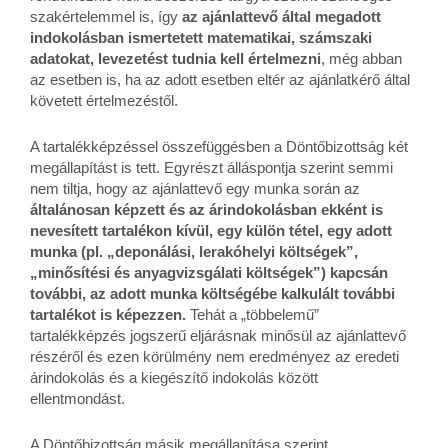
szakértelemmel is, így
az ajánlattevő által megadott
indokolásban ismertetett matematikai, számszaki
adatokat, levezetést tudnia kell értelmezni
, még abban
az esetben is, ha az adott esetben eltér az ajánlatkérő által
követett értelmezéstől.
A tartalékképzéssel összefüggésben a Döntőbizottság két
megállapítást is tett. Egyrészt álláspontja szerint semmi
nem tiltja, hogy az ajánlattevő egy munka során az
általánosan képzett és az árindokolásban ekként is
nevesített tartalékon kívül, egy külön tétel, egy adott
munka (pl. „deponálási, lerakóhelyi költségek”,
„minősítési és anyagvizsgálati költségek”) kapcsán
további, az adott munka költségébe kalkulált további
tartalékot is képezzen.
Tehát a „többelemű”
tartalékképzés jogszerű eljárásnak minősül az ajánlattevő
részéről és ezen körülmény nem eredményez az eredeti
árindokolás és a kiegészítő indokolás között
ellentmondást.
A Döntőbizottság másik megállapítása szerint,