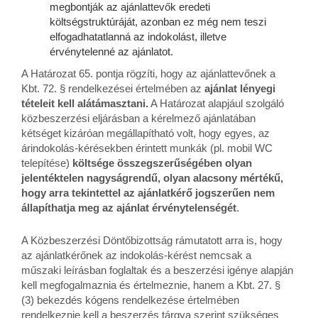
megbontják az ajánlattevők eredeti
költségstruktúráját, azonban ez még nem teszi
elfogadhatatlanná az indokolást, illetve
érvénytelenné az ajánlatot.
A Határozat 65. pontja rögzíti, hogy az ajánlattevőnek a
Kbt. 72. § rendelkezései értelmében az
ajánlat lényegi
tételeit kell alátámasztani.
A Határozat alapjául szolgáló
közbeszerzési eljárásban a kérelmező ajánlatában
kétséget kizáróan megállapítható volt, hogy egyes, az
árindokolás-kérésekben érintett munkák (pl. mobil WC
telepítése)
költsége összegszerűségében olyan
jelentéktelen nagyságrendű, olyan alacsony mértékű,
hogy arra tekintettel az ajánlatkérő jogszerűen nem
állapíthatja meg az ajánlat érvénytelenségét
.
A Közbeszerzési Döntőbizottság rámutatott arra is, hogy
az ajánlatkérőnek az indokolás-kérést nemcsak a
műszaki leírásban foglaltak és a beszerzési igénye alapján
kell megfogalmaznia és értelmeznie, hanem a Kbt. 27. §
(3) bekezdés kógens rendelkezése értelmében
rendelkeznie kell a beszerzés tárgya szerint szükséges