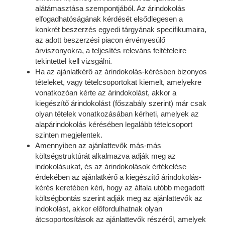
alátámasztása szempontjából. Az árindokolás
elfogadhatóságának kérdését elsődlegesen a
konkrét beszerzés egyedi tárgyának specifikumaira,
az adott beszerzési piacon érvényesülő
árviszonyokra, a teljesítés releváns feltételeire
tekintettel kell vizsgálni.
Ha az ajánlatkérő az árindokolás-kérésben bizonyos
tételeket, vagy tételcsoportokat kiemelt, amelyekre
vonatkozóan kérte az árindokolást, akkor a
kiegészítő árindokolást (főszabály szerint) már csak
olyan tételek vonatkozásában kérheti, amelyek az
alapárindokolás kérésében legalább tételcsoport
szinten megjelentek.
Amennyiben az ajánlattevők más-más
költségstruktúrát alkalmazva adják meg az
indokolásukat, és az árindokolások értékelése
érdekében az ajánlatkérő a kiegészítő árindokolás-
kérés keretében kéri, hogy az általa utóbb megadott
költségbontás szerint adják meg az ajánlattevők az
indokolást, akkor előfordulhatnak olyan
átcsoportosítások az ajánlattevők részéről, amelyek