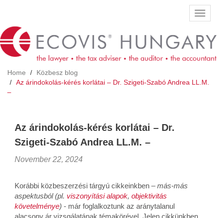
Skip
Toggl
to
navig
main
content
Home
Közbesz blog
Az árindokolás-kérés korlátai – Dr. Szigeti-Szabó Andrea LL.M.
–
Az árindokolás-kérés korlátai – Dr.
Szigeti-Szabó Andrea LL.M. –
November 22, 2024
Korábbi közbeszerzési tárgyú cikkeinkben –
más-más
aspektusból (pl.
viszonyítási alapok
,
objektivitás
követelménye
)
- már foglalkoztunk az aránytalanul
alacsony ár vizsgálatának témakörével. Jelen cikkünkben