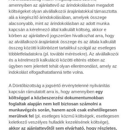
amennyiben az ajánlattevő az árindokolásban megadott
költségeket olyan alvállalkozói árajánlatokkal támasztotta
alá a kiegészítő árindokolásában, amelyek összege
alacsonyabb, mint az árindokolásban az adott munka
kapcsán a kérelmező által kalkulált költség, akkor e
körben az ajánlattevő jogszerűen hivatkozhat arra, hogy
az alvállalkozói árajánlatok összege és az általa kalkulált
összeg közötti különbözet tartalékul szolgál az esetleges
többletfeladatokra (pl. további mérésekre). Az alvállalkozói
és a kérelmezői kalkuláció közötti eltérés ebben az
ügyben nem jelentett tehát olyan ellentmondást, amely az
indokolást elfogadhatatlanná tette volna.
A Döntőbizottság a jogsértő érvénytelenné nyilvánítás
kapcsán rámutatott arra is, hogy amennyiben
egy
költséggel a közbeszerzési dokumentumokban
foglaltak alapján nem kell biztosan számolni a
munkavégzés során, hanem azok csak eshetőlegesen
merülnek fel
(pl. esetleges közmű költségek, esetlegesen
keletkező veszélyes hulladék kezelésének költsége),
akkor az ajánlattevőtől sem elvárható, hogy részletes,