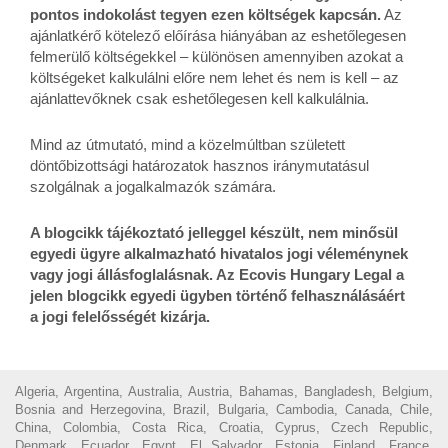
pontos indokolást tegyen ezen költségek kapcsán.
Az
ajánlatkérő kötelező előírása hiányában az eshetőlegesen
felmerülő költségekkel – különösen amennyiben azokat a
költségeket kalkulálni előre nem lehet és nem is kell – az
ajánlattevőknek csak eshetőlegesen kell kalkulálnia.
Mind az útmutató, mind a közelmúltban született
döntőbizottsági határozatok hasznos iránymutatásul
szolgálnak a jogalkalmazók számára.
A blogcikk tájékoztató jelleggel készült, nem minősül
egyedi ügyre alkalmazható hivatalos jogi véleménynek
vagy jogi állásfoglalásnak. Az Ecovis Hungary Legal a
jelen blogcikk egyedi ügyben történő felhasználásáért
a jogi felelősségét kizárja.
Algeria, Argentina, Australia, Austria, Bahamas, Bangladesh, Belgium,
Bosnia and Herzegovina, Brazil, Bulgaria, Cambodia, Canada, Chile,
China, Colombia, Costa Rica, Croatia, Cyprus, Czech Republic,
Denmark, Ecuador, Egypt, El Salvador, Estonia, Finland, France,