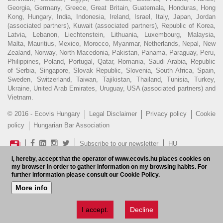
Georgia, Germany, Greece, Great Britain, Guatemala, Honduras, Hong
Kong, Hungary, India, Indonesia, Ireland, Israel, Italy, Japan, Jordan
(associated partners), Kuwait (associated partners), Republic of Korea,
Latvia, Lebanon, Liechtenstein, Lithuania, Luxembourg, Malaysia,
Malta, Mauritius, Mexico, Morocco, Myanmar, Netherlands, Nepal, New
Zealand, Norway, North Macedonia, Pakistan, Panama, Paraguay, Peru,
Philippines, Poland, Portugal, Qatar, Romania, Saudi Arabia, Republic
of Serbia, Singapore, Slovak Republic, Slovenia, South Africa, Spain,
Sweden, Switzerland, Taiwan, Tajikistan, Thailand, Tunisia, Turkey,
Ukraine, United Arab Emirates, Uruguay, USA (associated partners) and
Vietnam.
© 2016 - Ecovis Hungary
Legal Disclaimer
Privacy policy
Cookie
policy
Hungarian Bar Association
Subscribe to our newsletter
HU
I, hereby, accept that the operator of www.ecovis.hu places cookies on
my browser in order to gather information on my browsing habits. For
further information please consult our Cookie Policy.
More info
I accept.
Decline