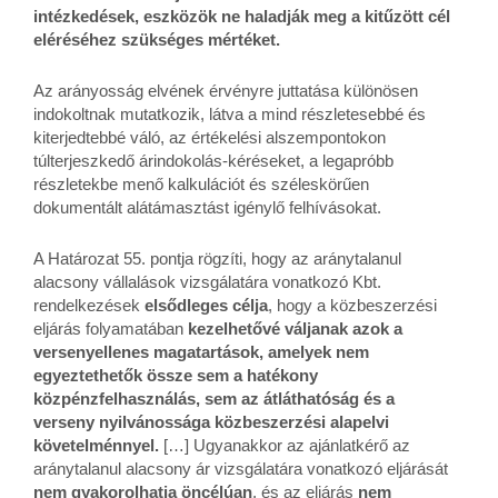
intézkedések, eszközök ne haladják meg a kitűzött cél
eléréséhez szükséges mértéket.
Az arányosság elvének érvényre juttatása különösen
indokoltnak mutatkozik, látva a mind részletesebbé és
kiterjedtebbé váló, az értékelési alszempontokon
túlterjeszkedő árindokolás-kéréseket, a legapróbb
részletekbe menő kalkulációt és széleskörűen
dokumentált alátámasztást igénylő felhívásokat.
A Határozat 55. pontja rögzíti, hogy az aránytalanul
alacsony vállalások vizsgálatára vonatkozó Kbt.
rendelkezések
elsődleges célja
, hogy a közbeszerzési
eljárás folyamatában
kezelhetővé váljanak azok a
versenyellenes magatartások, amelyek nem
egyeztethetők össze sem a hatékony
közpénzfelhasználás, sem az átláthatóság és a
verseny nyilvánossága közbeszerzési alapelvi
követelménnyel.
[…] Ugyanakkor az ajánlatkérő az
aránytalanul alacsony ár vizsgálatára vonatkozó eljárását
nem gyakorolhatja öncélúan
, és az eljárás
nem