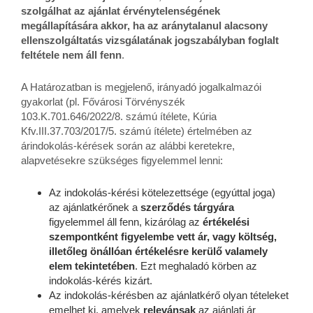
szolgálhat az ajánlat érvénytelenségének
megállapítására akkor, ha az aránytalanul alacsony
ellenszolgáltatás vizsgálatának jogszabályban foglalt
feltétele nem áll fenn
.
A Határozatban is megjelenő, irányadó jogalkalmazói
gyakorlat (pl. Fővárosi Törvényszék
103.K.701.646/2022/8. számú ítélete, Kúria
Kfv.III.37.703/2017/5. számú ítélete) értelmében az
árindokolás-kérések során az alábbi keretekre,
alapvetésekre szükséges figyelemmel lenni:
Az indokolás-kérési kötelezettsége (egyúttal joga)
az ajánlatkérőnek a
szerződés tárgyára
figyelemmel áll fenn, kizárólag az
értékelési
szempontként figyelembe vett ár, vagy költség,
illetőleg önállóan értékelésre kerülő valamely
elem tekintetében
. Ezt meghaladó körben az
indokolás-kérés kizárt.
Az indokolás-kérésben az ajánlatkérő olyan tételeket
emelhet ki, amelyek
relevánsak
az ajánlati ár