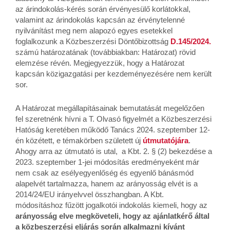
az árindokolás-kérés során érvényesülő korlátokkal,
valamint az árindokolás kapcsán az érvénytelenné
nyilvánítást meg nem alapozó egyes esetekkel
foglalkozunk a Közbeszerzési Döntőbizottság
D.145/2024.
számú határozatának (továbbiakban: Határozat) rövid
elemzése révén. Megjegyezzük, hogy a Határozat
kapcsán közigazgatási per kezdeményezésére nem került
sor.
A Határozat megállapításainak bemutatását megelőzően
fel szeretnénk hívni a T. Olvasó figyelmét a Közbeszerzési
Hatóság keretében működő Tanács 2024. szeptember 12-
én közétett, e témakörben született új
útmutatójára
.
Ahogy arra az útmutató is utal, a Kbt. 2. § (2) bekezdése a
2023. szeptember 1-jei módosítás eredményeként már
nem csak az esélyegyenlőség és egyenlő bánásmód
alapelvét tartalmazza, hanem az arányosság elvét is a
2014/24/EU irányelvvel összhangban. A Kbt.
módosításhoz fűzött jogalkotói indokolás kiemeli, hogy az
arányosság elve megköveteli, hogy az ajánlatkérő által
a közbeszerzési eljárás során alkalmazni kívánt