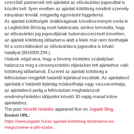
szerződő partnernek tett ajánlatot az elővásárlási jogosulttal is
közölni kell. Ilyen esetben az ajánlati kötöttség mindkét személy
irányában fennáll, mégpedig egymástól függetlenül.
Az ajánlati kötöttségek önállóságának következményét vonta le
a Legfelsőbb Bíróság eseti határozata, amikor kimondta, hogy
az elővásárlási jog jogosultjának tudomásszerzését követően,
az ajánlati kötöttség időtartama alatt a felek már nem bonthatják
fel a szerződésüket az elővásárlásra jogosultra is kiható
hatállyal (BH2009.294.).
Utalunk végül arra, hogy a törvény kivételes szabályban
határozza meg a versenyeztetési eljárásban tett ajánlathoz való
kötöttség időtartamát. Eszerint az ajánlati kötöttség a
felhívásban megjelölt határidő lejártával kezdődik. Az ajánlattevő
ajánlatát e határidő lejártáig módosíthatja vagy visszavonhatja,
az ajánlattevő pedig a felhívásban meghatározott
eredményhirdetési időpontot követő 30 napig marad kötve
ajánlatához.
The post
Vezinfó hirdetés
appeared first on
Jogadó Blog
.
Eredeti URL:
https://www.jogado.hu/az-ajanlati-kotottseg-idotartama-es-
megszunese-a-ptk-szaba…