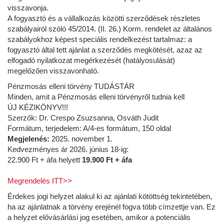
visszavonja.
A fogyasztó és a vállalkozás közötti szerződések részletes
szabályairól szóló 45/2014. (II. 26.) Korm. rendelet az általános
szabályokhoz képest speciális rendelkezést tartalmaz: a
fogyasztó által tett ajánlat a szerződés megkötését, azaz az
elfogadó nyilatkozat megérkezését (hatályosulását)
megelőzően visszavonható.
Pénzmosás elleni törvény TUDÁSTÁR
Minden, amit a Pénzmosás elleni törvényről tudnia kell
ÚJ KÉZIKÖNYV!!!
Szerzők:
Dr. Crespo Zsuzsanna, Osváth Judit
Formátum, terjedelem: A/4-es formátum, 150 oldal
Megjelenés:
2025. november 1.
Kedvezményes ár 2026. június 18-ig:
22.900 Ft + áfa helyett
19.900 Ft + áfa
Megrendelés ITT>>
Érdekes jogi helyzet alakul ki az ajánlati kötöttség tekintetében,
ha az ajánlatnak a törvény erejénél fogva több címzettje van. Ez
a helyzet elővásárlási jog esetében, amikor a potenciális