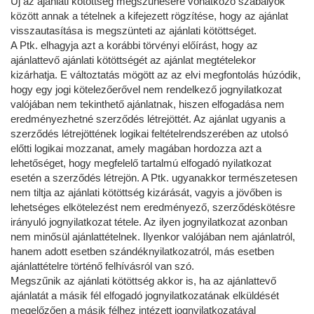
Új az ajánlati kötöttség megszűnésére vonatkozó szabályok
között annak a tételnek a kifejezett rögzítése, hogy az ajánlat
visszautasítása is megszünteti az ajánlati kötöttséget.
A Ptk. elhagyja azt a korábbi törvényi előírást, hogy az
ajánlattevő ajánlati kötöttségét az ajánlat megtételekor
kizárhatja. E változtatás mögött az az elvi megfontolás húzódik,
hogy egy jogi kötelezőerővel nem rendelkező jognyilatkozat
valójában nem tekinthető ajánlatnak, hiszen elfogadása nem
eredményezhetné szerződés létrejöttét. Az ajánlat ugyanis a
szerződés létrejöttének logikai feltételrendszerében az utolsó
előtti logikai mozzanat, amely magában hordozza azt a
lehetőséget, hogy megfelelő tartalmú elfogadó nyilatkozat
esetén a szerződés létrejön. A Ptk. ugyanakkor természetesen
nem tiltja az ajánlati kötöttség kizárását, vagyis a jövőben is
lehetséges elkötelezést nem eredményező, szerződéskötésre
irányuló jognyilatkozat tétele. Az ilyen jognyilatkozat azonban
nem minősül ajánlattételnek. Ilyenkor valójában nem ajánlatról,
hanem adott esetben szándéknyilatkozatról, más esetben
ajánlattételre történő felhívásról van szó.
Megszűnik az ajánlati kötöttség akkor is, ha az ajánlattevő
ajánlatát a másik fél elfogadó jognyilatkozatának elküldését
megelőzően a másik félhez intézett jognyilatkozatával