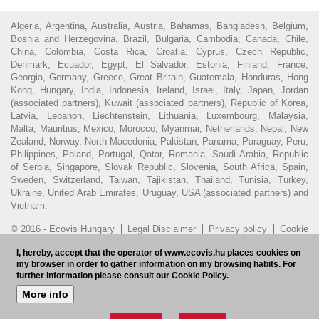
Algeria, Argentina, Australia, Austria, Bahamas, Bangladesh, Belgium,
Bosnia and Herzegovina, Brazil, Bulgaria, Cambodia, Canada, Chile,
China, Colombia, Costa Rica, Croatia, Cyprus, Czech Republic,
Denmark, Ecuador, Egypt, El Salvador, Estonia, Finland, France,
Georgia, Germany, Greece, Great Britain, Guatemala, Honduras, Hong
Kong, Hungary, India, Indonesia, Ireland, Israel, Italy, Japan, Jordan
(associated partners), Kuwait (associated partners), Republic of Korea,
Latvia, Lebanon, Liechtenstein, Lithuania, Luxembourg, Malaysia,
Malta, Mauritius, Mexico, Morocco, Myanmar, Netherlands, Nepal, New
Zealand, Norway, North Macedonia, Pakistan, Panama, Paraguay, Peru,
Philippines, Poland, Portugal, Qatar, Romania, Saudi Arabia, Republic
of Serbia, Singapore, Slovak Republic, Slovenia, South Africa, Spain,
Sweden, Switzerland, Taiwan, Tajikistan, Thailand, Tunisia, Turkey,
Ukraine, United Arab Emirates, Uruguay, USA (associated partners) and
Vietnam.
© 2016 - Ecovis Hungary
Legal Disclaimer
Privacy policy
Cookie
policy
Hungarian Bar Association
I, hereby, accept that the operator of www.ecovis.hu places cookies on
my browser in order to gather information on my browsing habits. For
Subscribe to our newsletter
HU
further information please consult our Cookie Policy.
More info