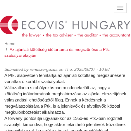
Skip
Toggl
to
navig
main
content
Home
Az ajánlati kötöttség időtartama és megszűnése a Ptk.
szabályai alapján
Submitted by
rendszergazda
on Thu, 2025/08/07 - 10:58
A Ptk. alapvetően fenntartja az ajánlati kötöttség megszűnésére
vonatkozó korábbi szabályokat.
Változatlan a szabályozásban mindenekelőtt az, hogy a
kötöttség időtartamának meghatározása az ajánlat címzettjének
válaszadási lehetőségétől függ. Ennek a kérdésnek a
megválaszolására a Ptk. is a jelenlevők és távollevők közötti
megkülönböztetést alkalmazza.
A törvény pontosítja ugyanakkor az 1959-es Ptk.-ban rögzített
szabályt, kimondva, hogy akkor tekinthető jelenlévők közöttinek
a jognyilatkozat, ha arról a címzett annak megtételével