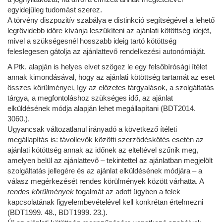
egyidejűleg tudomást szerez.
A törvény diszpozitív szabálya e distinkció segítségével a lehető
legrövidebb időre kívánja leszűkíteni az ajánlati kötöttség idejét,
mivel a szükségesnél hosszabb ideig tartó kötöttség
feleslegesen gátolja az ajánlattevő rendelkezési autonómiáját.
A Ptk. alapján is helyes elvet szögez le egy felsőbírósági ítélet
annak kimondásával, hogy az ajánlati kötöttség tartamát az eset
összes körülményei, így az előzetes tárgyalások, a szolgáltatás
tárgya, a megfontoláshoz szükséges idő, az ajánlat
elküldésének módja alapján lehet megállapítani (BDT2014.
3060.).
Ugyancsak változatlanul irányadó a következő ítéleti
megállapítás is: távollevők közötti szerződéskötés esetén az
ajánlati kötöttség annak az időnek az elteltével szűnik meg,
amelyen belül az ajánlattevő – tekintettel az ajánlatban megjelölt
szolgáltatás jellegére és az ajánlat elküldésének módjára – a
válasz megérkezését rendes körülmények között várhatta. A
rendes körülmények
fogalmát az adott ügyben a felek
kapcsolatának figyelembevételével kell konkrétan értelmezni
(BDT1999. 48., BDT1999. 23.).