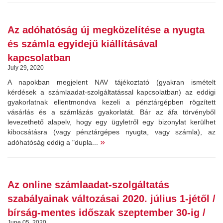
Az adóhatóság új megközelítése a nyugta
és számla egyidejű kiállításával
kapcsolatban
July 29, 2020
A napokban megjelent NAV tájékoztató (gyakran ismételt
kérdések a számlaadat-szolgáltatással kapcsolatban) az eddigi
gyakorlatnak ellentmondva kezeli a pénztárgépben rögzített
vásárlás és a számlázás gyakorlatát. Bár az áfa törvényből
levezethető alapelv, hogy egy ügyletről egy bizonylat kerülhet
kibocsátásra (vagy pénztárgépes nyugta, vagy számla), az
»
adóhatóság eddig a "dupla...
Az online számlaadat-szolgáltatás
szabályainak változásai 2020. július 1-jétől /
bírság-mentes időszak szeptember 30-ig /
June 05, 2020