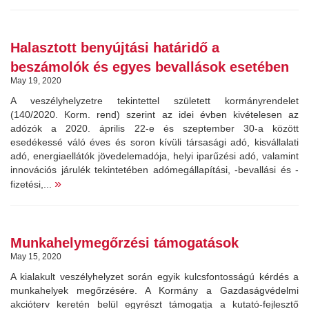
Halasztott benyújtási határidő a
beszámolók és egyes bevallások esetében
May 19, 2020
A veszélyhelyzetre tekintettel született kormányrendelet
(140/2020. Korm. rend) szerint az idei évben kivételesen az
adózók a 2020. április 22-e és szeptember 30-a között
esedékessé váló éves és soron kívüli társasági adó, kisvállalati
adó, energiaellátók jövedelemadója, helyi iparűzési adó, valamint
innovációs járulék tekintetében adómegállapítási, -bevallási és -
»
fizetési,...
Munkahelymegőrzési támogatások
May 15, 2020
A kialakult veszélyhelyzet során egyik kulcsfontosságú kérdés a
munkahelyek megőrzésére. A Kormány a Gazdaságvédelmi
akcióterv keretén belül egyrészt támogatja a kutató-fejlesztő