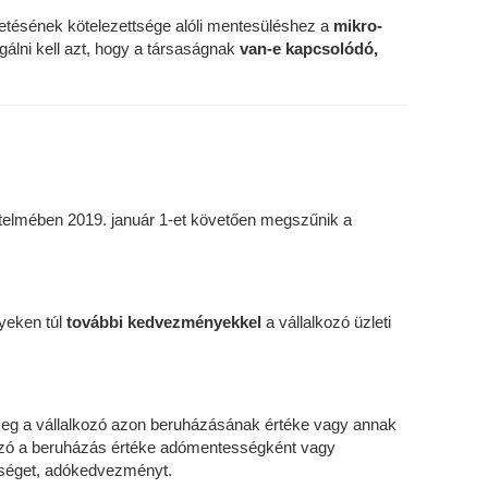
izetésének kötelezettsége alóli mentesüléshez a
mikro-
gálni kell azt, hogy a társaságnak
van-e kapcsolódó,
rtelmében 2019. január 1-et követően megszűnik a
yeken túl
további kedvezményekkel
a vállalkozó üzleti
meg a vállalkozó azon beruházásának értéke vagy annak
kozó a beruházás értéke adómentességként vagy
séget, adókedvezményt.