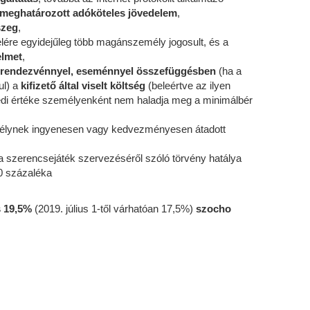
meghatározott adóköteles jövedelem
,
szeg
,
elére egyidejűleg több magánszemély jogosult, és a
elmet
,
rendezvénnyel, eseménnyel összefüggésben
(ha a
ul) a
kifizető által viselt költség
(beleértve az ilyen
yedi értéke személyenként nem haladja meg a minimálbér
emélynek ingyenesen vagy kedvezményesen átadott
 a szerencsejáték szervezéséről szóló törvény hatálya
50 százaléka
s 19,5%
(2019. július 1-től várhatóan 17,5%)
szocho