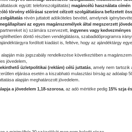
áltatások együtt: telefonszolgáltatás)
magáncélú használata címén 
ló törvény előírásai szerint célzott szolgáltatásra befizetett ös
zolgáltatás
révén juttatott adóköteles bevétel, amelynek igénybevét
egállapítani az egyes magánszemélyek által megszerzett jöved
 partnereket is) számára szervezett,
ingyenes vagy kedvezményes 
gítélhetően döntő részben vendéglátásra, szabadidőprogramra irány
ndéktárgyra fordított kiadást is, feltéve, hogy az ajándéktárgy eg
azása alapján más jogszabály rendelkezése következtében a magánsz
eles jövedelem,
inthető üzletpolitikai (reklám) célú juttatás
, amely nem tartozik
zerűtlen eljárása esetén a kiszabható mulasztási bírság az adóalap 
uttatása alapján meghatározott jövedelem.
lapja a jövedelem 1,18-szorosa
, az adó mértéke pedig
15% szja é
zóan a minimálbér 30 százalékát meg nem haladó része