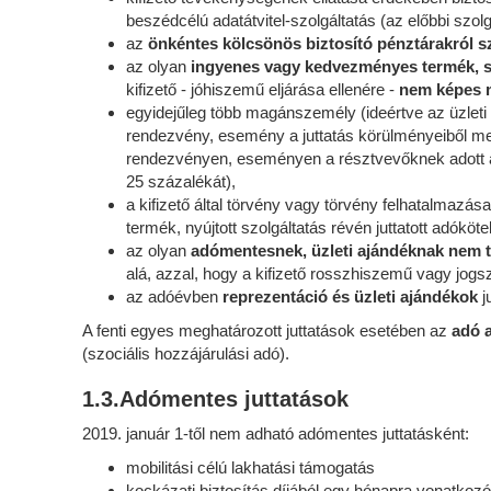
beszédcélú adatátvitel-szolgáltatás (az előbbi szolg
az
önkéntes kölcsönös biztosító pénztárakról szó
az olyan
ingyenes vagy kedvezményes termék, s
kifizető - jóhiszemű eljárása ellenére -
nem képes m
egyidejűleg több magánszemély (ideértve az üzleti
rendezvény, esemény a juttatás körülményeiből me
rendezvényen, eseményen a résztvevőknek adott ajá
25 százalékát),
a kifizető által törvény vagy törvény felhatalm
termék, nyújtott szolgáltatás révén juttatott adóköt
az olyan
adómentesnek, üzleti ajándéknak nem tek
alá, azzal, hogy a kifizető rosszhiszemű vagy jogs
az adóévben
reprezentáció és üzleti ajándékok
j
A fenti egyes meghatározott juttatások esetében az
adó a
(szociális hozzájárulási adó).
1.3.Adómentes juttatások
2019. január 1-től nem adható adómentes juttatásként:
mobilitási célú lakhatási támogatás
kockázati biztosítás díjából egy hónapra vonatko