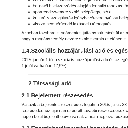
hallgatói hitelszerződés alapján fennálló tartozás t
sportrendezvényre szóló belépőjegy, bérlet
kulturális szolgáltatás igénybevételére nyújtott belé
vissza nem térítendő lakáscélú támogatás
Azonban továbbra is adómentes juttatásnak minősül az óvo
hogy a magánszemély nevére szóló számla esetében is le
1.4.Szociális hozzájárulási adó és egé
2019. január 1-től a szociális hozzájárulási adó és az e
1-jétől várhatóan 17,5%).
2.Társasági adó
2.1.Bejelentett részesedés
Változik a bejelentett részesedés fogalma 2018. július 2
részesedéshez újonnan szerzett további részesedések cs
napon belül bejelenthetővé válnak a már meglévő részes