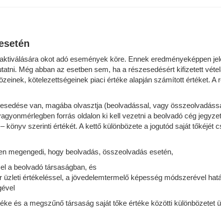
esetén
 aktiválására okot adó események köre. Ennek eredményeképpen jelen
atni. Még abban az esetben sem, ha a részesedésért kifizetett vétel
özeinek, kötelezettségeinek piaci értéke alapján számított értéket. 
sedése van, magába olvasztja (beolvadással, vagy összeolvadással),
agyonmérlegben forrás oldalon ki kell vezetni a beolvadó cég jegyzet
– könyv szerinti értékét. A kettő különbözete a jogutód saját tőkéjét
en megengedi, hogy beolvadás, összeolvadás esetén,
zel a beolvadó társaságban, és
 üzleti értékeléssel, a jövedelemtermelő képesség módszerével hat
gével
rtéke és a megszűnő társaság saját tőke értéke közötti különbözetet 