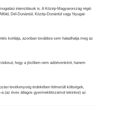
támogatási intenzitások is. A Közép-Magyarország régió
Alföld, Dél-Dunántúl, Közép-Dunántúl vagy Nyugat-
kkentés korlátja, azonban továbbra sem haladhatja meg az
y módosul, hogy a jövőben nem adóévenként, hanem
kozási tevékenység érdekében felmerült költségek,
-a (az éves átlagos gyermeklétszámot tekintve) az