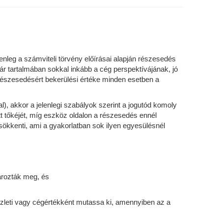
leg a számviteli törvény előírásai alapján részesedés
ár tartalmában sokkal inkább a cég perspektívájának, jó
A részesedésért bekerülési értéke minden esetben a
 akkor a jelenlegi szabályok szerint a jogutód komoly
t tőkéjét, míg eszköz oldalon a részesedés ennél
 csökkenti, ami a gyakorlatban sok ilyen egyesülésnél
ározták meg, és
üzleti vagy cégértékként mutassa ki, amennyiben az a