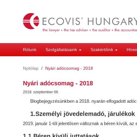
Ugrás
a
tartalomra
Rólunk
Szolgáltatásaink
Szakértőink
Híre
Nyitólap
Nyári adócsomag - 2018
Nyári adócsomag - 2018
2018. szeptember 06.
Blogbejegyzésünkben a 2018. nyarán elfogadott adóc
1.Személyi jövedelemadó, járulékok
2019. január 1-től jelentősen változnak a béren kívüli, a
1.1.Béren kívüli juttatások