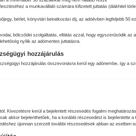
örlesztéséhez a munkavállaló számára kifizetett juttatás (diákhitel tö
pőjegy, bérlet, könyvtári beiratkozási díj, az adóévben legfeljebb 50 ez
dai, bölcsődei szolgáltatás, ellátás azzal, hogy egyszerűsödik az ad
hetőség nyílik az adómentes juttatásra.
szségügyi hozzájárulás
gészségügyi hozzájárulás összevonásra kerül egy adónembe, így a szo
8-tól. Kivezetésre kerül a bejelentett részesedés fogalmi meghatároz
ak akkor bejelenthetőek, ha a korábbi részesedést is bejelentette 
edéshez újonnan szerzett további részesedések abban az esetben is,