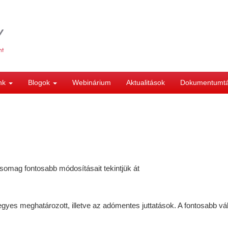
ink
Blogok
Webinárium
Aktualitások
Dokumentumt
somag fontosabb módosításait tekintjük át
z egyes meghatározott, illetve az adómentes juttatások. A fontosabb v