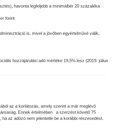
rlesztés), havonta legfeljebb a minimálbér 20 százaléka
er forint
minisztráció is, mivel a jövőben egyértelművé válik,
ciális hozzájárulási adó mértéke 19,5% lesz (2019. július
ásából az a korlátozás, amely szerint a már meglévő
a társaság. Ennek értelmében a szerzést követő 75
 ha az adózó nem jelentette be a korábbi részesedést.