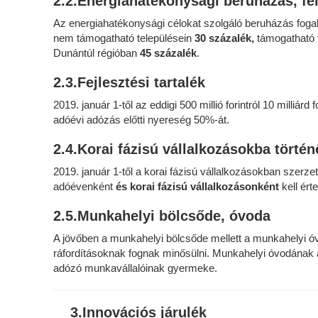
2.2.Energiahatékonysági beruházás, fel
Az energiahatékonysági célokat szolgáló beruházás fogalm
nem támogatható településein
30 százalék,
támogatható 
Dunántúl régióban
45 százalék
.
2.3.Fejlesztési tartalék
2019. január 1-től az eddigi 500 millió forintról 10 milli
adóévi adózás előtti nyereség 50%-át.
2.4.Korai fázisú vállalkozásokba történ
2019. január 1-től a korai fázisú vállalkozásokban sze
adóévenként
és korai fázisú vállalkozásonként
kell érte
2.5.Munkahelyi bölcsőde, óvoda
A jövőben a munkahelyi bölcsőde mellett a munkahelyi óv
ráfordításoknak fognak minősülni. Munkahelyi óvodának 
adózó munkavállalóinak gyermeke.
3.Innovációs járulék