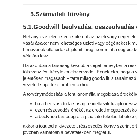
5.Számviteli törvény
5.1.Goodwill beolvadás, összeolvadás 
Néhány éve jelentősen csökkent az üzleti vagy cégérték
vásárlásakor nem lehetséges üzleti vagy cégértéket kimut
hírnevének ellenértékét jeleníti meg, semmint a cég eszk
vételára lesz.
Ha azonban a társaság később a céget, amelyben a része
tőkevesztést kénytelen elszenvedni. Ennek oka, hogy a v
jelentősen magasabb – tartalmilag goodwillt is tartalmazó 
vezetett saját tőke problémákhoz.
A törvénymódosítás a fenti anomália megoldása érdekéb
ha a beolvasztó társaság rendelkezik tulajdonréss
ezen részesedés értékét az eredeti megszerzéskor
a beolvadó társaság él a piaci átértékelés lehetősé
akkor a jogutód a kivezetett részesedés könyv szerint é
jövőben várhatóan a bevételekben megtérül.