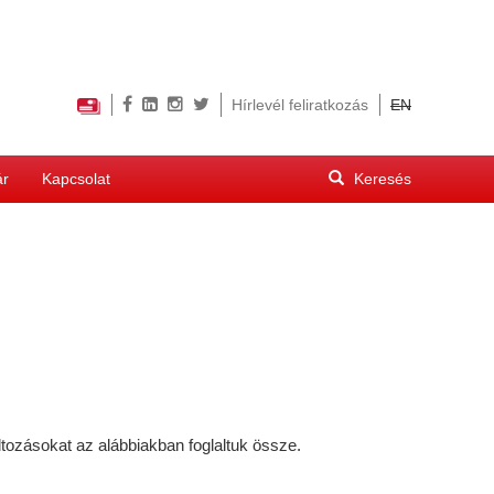
Hírlevél feliratkozás
EN
Keresés
ár
Kapcsolat
űrlap
Keresés
áltozásokat az alábbiakban foglaltuk össze.