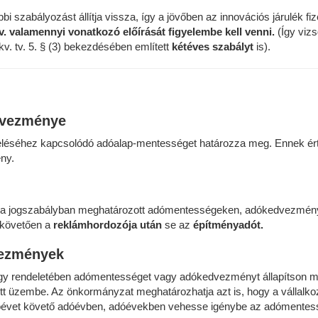
i szabályozást állítja vissza, így a jövőben az innovációs járulék f
tv. valamennyi vonatkozó előírását figyelembe kell venni.
(Így vizs
kv. tv. 5. § (3) bekezdésében említett
kétéves szabályt
is).
edvezménye
növeléséhez kapcsolódó adóalap-mentességet határozza meg. Ennek é
ny.
a jogszabályban meghatározott adómentességeken, adókedvezmén
t követően a
reklámhordozója után
se az
építményadót.
vezmények
 hogy rendeletében adómentességet vagy adókedvezményt állapítson 
ett üzembe. Az önkormányzat meghatározhatja azt is, hogy a vállal
óévet követő adóévben, adóévekben vehesse igénybe az adómentes