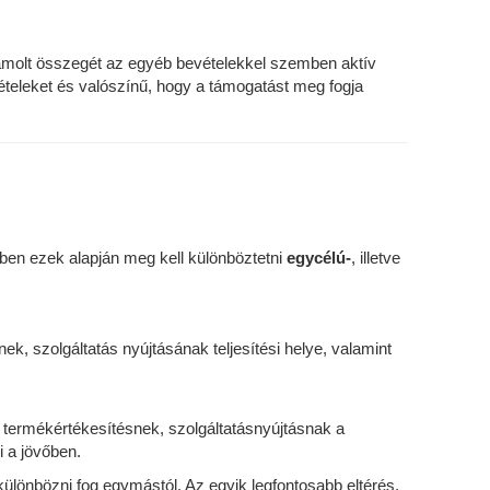
zámolt összegét az egyéb bevételekkel szemben aktív
ltételeket és valószínű, hogy a támogatást meg fogja
ben ezek alapján meg kell különböztetni
egycélú-
, illetve
k, szolgáltatás nyújtásának teljesítési helye, valamint
 termékértékesítésnek, szolgáltatásnyújtásnak a
 a jövőben.
különbözni fog egymástól. Az egyik legfontosabb eltérés,