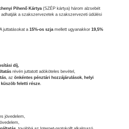
chenyi Pihenő Kártya
(SZÉP kártya) három alzsebét
ént adhatják a szakszervezetek a szakszervezeti üdülési
A juttatásokat a
15%-os szja
mellett ugyanakkor
19,5%
sítási díj,
ltatás
révén juttatott adóköteles bevétel,
tás
, az
önkéntes pénztári hozzájárulások
,
helyi
küszöb feletti része
.
les jövedelem,
jövedelem,
gáltatás
, továbbá az Internet-protokollt alkalmazó