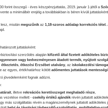
.000 forint összegű - éves készpénzjuttatás, 2019. január 1-jétől a
Szé
e évente a minimálbér erejéig a továbbiakban is béren kívüli juttatásk
m lesz, miután
megszűnik
az
1,18-szoros adóalap korrekciós tétel.
ajd.
tározott juttatásként:
ybiztosítási szerződés alapján
kifizető által fizetett adóköteles bizto
ngyenesen vagy kedvezményesen átadott termék, nyújtott szolgá
 étkeztetés
,
étkezési Erzsébet utalvány
, az
iskolakezdési támoga
tve az egyes, értékhatárhoz kötött
adómentes juttatások mentességi 
mazó jövedelemként fognak adózni.
:
atárait
, illetve
rekreációs keretösszeget meghaladó része
,
ás vezetése mellett -
csekély értékű ajándék
révén juttatott adóköte
gy más szolgáltatás révén a magánszemélynek juttatott adóköteles 
ított
helyi és távolsági távbeszélő-szolgáltatás
,
mobiltelefon-szol