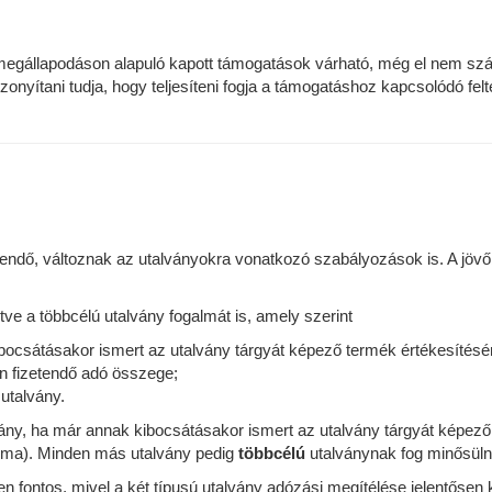
n, megállapodáson alapuló kapott támogatások várható, még el nem s
bizonyítani tudja, hogy teljesíteni fogja a támogatáshoz kapcsolódó fe
tendő, változnak az utalványokra vonatkozó szabályozások is. A jövő
letve a többcélú utalvány fogalmát is, amely szerint
ocsátásakor ismert az utalvány tárgyát képező termék értékesítéséne
án fizetendő adó összege;
 utalvány.
vány, ha már annak kibocsátásakor ismert az utalvány tárgyát képező
rtalma). Minden más utalvány pedig
többcélú
utalványnak fog minősülni
en fontos, mivel a két típusú utalvány adózási megítélése jelentősen 