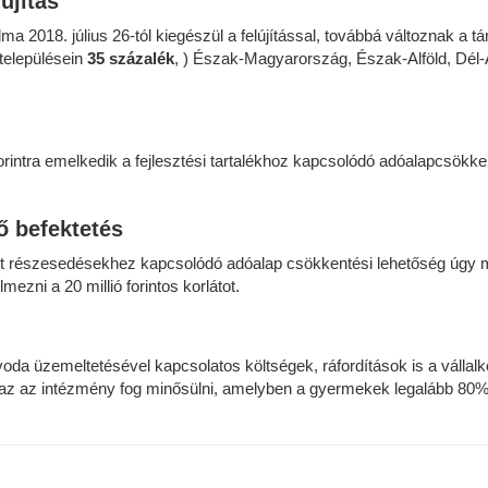
újítás
a 2018. július 26-tól kiegészül a felújítással, továbbá változnak a 
településein
35 százalék
, ) Észak-Magyarország, Észak-Alföld, Dél-
árd forintra emelkedik a fejlesztési tartalékhoz kapcsolódó adóalapcsö
ő befektetés
rzett részesedésekhez kapcsolódó adóalap csökkentési lehetőség úg
lmezni a 20 millió forintos korlátot.
oda üzemeltetésével kapcsolatos költségek, ráfordítások is a vállal
az az intézmény fog minősülni, amelyben a gyermekek legalább 80%