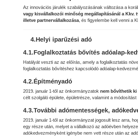
Az innovációs járulék szabályozásának változása a korább
vagy kisvállalkozói minőség megállapításánál
a Kkv. 
illetve partnervállalkozása
, és figyelembe kell venni a K
4.Helyi iparűzési adó
4.1.Foglalkoztatás bővítés adóalap-k
Hatályát veszti az az előírás, amely a foglalkoztatás 
foglalkoztatás bővítéshez kapcsolódó adóalap-kedvezmé
4.2.Építményadó
2019. január 1-től az önkormányzatok
nem bővíthetik ki
célt szolgáló épülete, épületrésze, valamint a módosítás
4.3.További adómentességek, adóked
2019. január 1-től az önkormányzat jogosult lesz arra,
egy része után, melyet a vállalkozó az adóévben helyez
adókedvezményként igénybe nem vett része után az ad