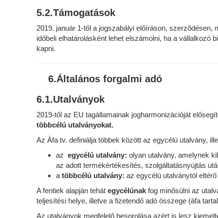
5.2.Támogatások
2019. január 1-től a jogszabályi előíráson, szerződése
időbeli elhatárolásként lehet elszámolni, ha a vállalkozó 
kapni.
6.Általános forgalmi adó
6.1.Utalványok
2019-től az EU tagállamainak jogharmonizációját elősegí
többcélú utalványokat.
Az Áfa tv. definiálja többek között az egycélú utalvány, il
az
egycélú utalvány:
olyan utalvány, amelynek kib
az adott termékértékesítés, szolgáltatásnyújtás ut
a
többcélú utalvány:
az egycélú utalványtól eltérő
A fentiek alapján tehát
egycélúnak
fog minősülni az utal
teljesítési helye, illetve a fizetendő adó összege (áfa ta
Az utalványok megfelelő besorolása azért is lesz kiemelt