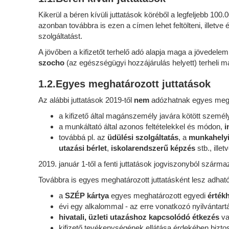
Kikerül a béren kívüli juttatások köréből a legfeljebb 100
azonban továbbra is ezen a címen lehet feltölteni, illetv
szolgáltatást.
A jövőben a kifizetőt terhelő adó alapja maga a jövedele
szocho
(az egészségügyi hozzájárulás helyett) terheli m
1.2.Egyes meghatározott juttatások
Az alábbi juttatások 2019-től
nem
adózhatnak egyes megha
a kifizető által magánszemély javára kötött személ
a munkáltató által azonos feltételekkel és módon,
i
továbbá pl. az
üdülési szolgáltatás
, a
munkahelyi
utazási bérlet
,
iskolarendszerű képzés
stb., ille
2019. január 1-től a fenti juttatások jogviszonyból szár
Továbbra is egyes meghatározott juttatásként lesz adható
a
SZÉP kártya
egyes meghatározott egyedi
értékh
évi egy alkalommal - az erre vonatkozó nyilvántart
hivatali, üzleti utazáshoz kapcsolódó étkezés
va
kifizető tevékenységének ellátása érdekében biztos