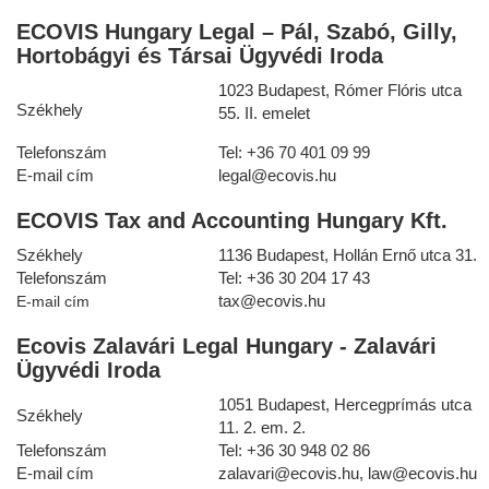
ECOVIS Hungary Legal – Pál, Szabó, Gilly,
Hortobágyi és Társai Ügyvédi Iroda
1023 Budapest, Rómer Flóris utca
Székhely
55. II. emelet
Telefonszám
Tel:
+36
70 401 09 99
E-mail cím
legal@ecovis.hu
ECOVIS Tax and Accounting Hungary Kft.
Székhely
1136 Budapest, Hollán Ernő utca 31.
Telefonszám
Tel:
+36 30 204 17 43
tax@ecovis.hu
E-ma
il cím
Ecovis Zalavári Legal Hungary - Zalavári
Ügyvédi Iroda
1051 Budapest, Hercegprímás utca
Székhely
11. 2. em. 2.
Telefonszám
Tel: +36 30 948 02 86
E-mail cím
zalavari@ecovis.hu
,
law@ecovis.hu