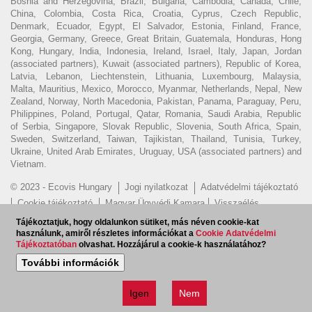
Bosnia and Herzegovina, Brazil, Bulgaria, Cambodia, Canada, Chile,
China, Colombia, Costa Rica, Croatia, Cyprus, Czech Republic,
Denmark, Ecuador, Egypt, El Salvador, Estonia, Finland, France,
Georgia, Germany, Greece, Great Britain, Guatemala, Honduras, Hong
Kong, Hungary, India, Indonesia, Ireland, Israel, Italy, Japan, Jordan
(associated partners), Kuwait (associated partners), Republic of Korea,
Latvia, Lebanon, Liechtenstein, Lithuania, Luxembourg, Malaysia,
Malta, Mauritius, Mexico, Morocco, Myanmar, Netherlands, Nepal, New
Zealand, Norway, North Macedonia, Pakistan, Panama, Paraguay, Peru,
Philippines, Poland, Portugal, Qatar, Romania, Saudi Arabia, Republic
of Serbia, Singapore, Slovak Republic, Slovenia, South Africa, Spain,
Sweden, Switzerland, Taiwan, Tajikistan, Thailand, Tunisia, Turkey,
Ukraine, United Arab Emirates, Uruguay, USA (associated partners) and
Vietnam.
© 2023 - Ecovis Hungary
Jogi nyilatkozat
Adatvédelmi tájékoztató
Cookie tájékoztató
Magyar Ügyvédi Kamara
Visszaélés
bejelentés
Tájékoztatjuk, hogy oldalunkon sütiket, más néven cookie-kat
használunk, amiről részletes információkat a
Cookie Adatvédelmi
Hírlevél feliratkozás
EN
Tájékoztatóban
olvashat. Hozzájárul a cookie-k használatához?
További információk
Igen
Nem