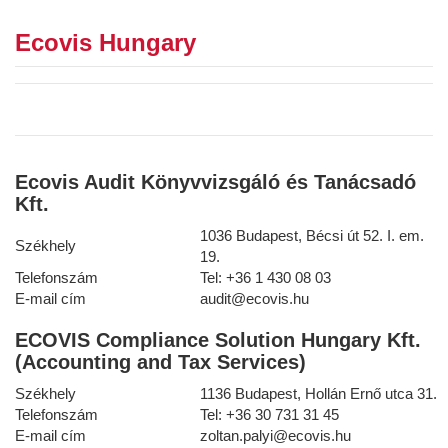
Ecovis Hungary
Ecovis Audit Könyvvizsgáló és Tanácsadó
Kft.
1036 Budapest, Bécsi út 52. I. em.
Székhely
19.
Telefonszám
Tel:
+36 1
430 08 03
E-mail cím
audit@ecovis.hu
ECOVIS Compliance Solution Hungary Kft.
(Accounting and Tax Services)
Székhely
1136 Budapest, Hollán Ernő utca 31.
Telefonszám
Tel: +36 30 731 31 45
E-mail cím
zoltan.palyi@ecovis.hu