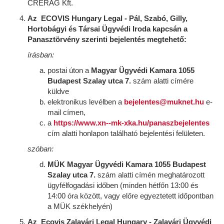
CRERAG Kft.
Az ECOVIS Hungary Legal - Pál, Szabó, Gilly,
Hortobágyi és Társai Ügyvédi Iroda kapcsán a
Panasztörvény szerinti bejelentés megtehető:
írásban:
postai úton a
Magyar Ügyvédi Kamara 1055
Budapest Szalay utca 7.
szám alatti címére
küldve
elektronikus levélben a
bejelentes@muknet.hu
e-
mail címen,
a
https://www.xn--mk-xka.hu/panaszbejelentes
cím alatti honlapon található bejelentési felületen.
szóban:
MÜK Magyar Ügyvédi Kamara 1055 Budapest
Szalay utca 7.
szám alatti címén meghatározott
ügyfélfogadási időben (minden hétfőn 13:00 és
14:00 óra között, vagy előre egyeztetett időpontban
a MÜK székhelyén)
Az Ecovis Zalavári Legal Hungary - Zalavári Ügyvédi