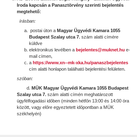
Iroda kapcsán a Panasztörvény szerinti bejelentés
megtehető:
írásban:
postai úton a
Magyar Ügyvédi Kamara 1055
Budapest Szalay utca 7.
szám alatti címére
küldve
elektronikus levélben a
bejelentes@muknet.hu
e-
mail címen,
a
https://www.xn--mk-xka.hu/panaszbejelentes
cím alatti honlapon található bejelentési felületen.
szóban:
d.
MÜK Magyar Ügyvédi Kamara 1055 Budapest
Szalay utca 7.
szám alatti címén meghatározott
ügyfélfogadási időben (minden hétfőn 13:00 és 14:00 óra
között, vagy előre egyeztetett időpontban a MÜK
székhelyén)