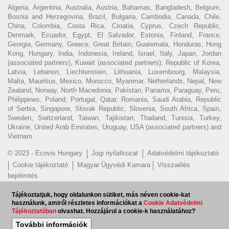
Algeria, Argentina, Australia, Austria, Bahamas, Bangladesh, Belgium,
Bosnia and Herzegovina, Brazil, Bulgaria, Cambodia, Canada, Chile,
China, Colombia, Costa Rica, Croatia, Cyprus, Czech Republic,
Denmark, Ecuador, Egypt, El Salvador, Estonia, Finland, France,
Georgia, Germany, Greece, Great Britain, Guatemala, Honduras, Hong
Kong, Hungary, India, Indonesia, Ireland, Israel, Italy, Japan, Jordan
(associated partners), Kuwait (associated partners), Republic of Korea,
Latvia, Lebanon, Liechtenstein, Lithuania, Luxembourg, Malaysia,
Malta, Mauritius, Mexico, Morocco, Myanmar, Netherlands, Nepal, New
Zealand, Norway, North Macedonia, Pakistan, Panama, Paraguay, Peru,
Philippines, Poland, Portugal, Qatar, Romania, Saudi Arabia, Republic
of Serbia, Singapore, Slovak Republic, Slovenia, South Africa, Spain,
Sweden, Switzerland, Taiwan, Tajikistan, Thailand, Tunisia, Turkey,
Ukraine, United Arab Emirates, Uruguay, USA (associated partners) and
Vietnam.
© 2023 - Ecovis Hungary
Jogi nyilatkozat
Adatvédelmi tájékoztató
Cookie tájékoztató
Magyar Ügyvédi Kamara
Visszaélés
bejelentés
Hírlevél feliratkozás
EN
Tájékoztatjuk, hogy oldalunkon sütiket, más néven cookie-kat
használunk, amiről részletes információkat a
Cookie Adatvédelmi
Tájékoztatóban
olvashat. Hozzájárul a cookie-k használatához?
További információk