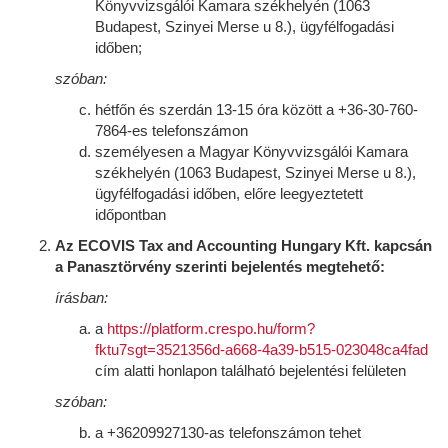
Könyvvizsgálói Kamara székhelyén (1063
Budapest, Szinyei Merse u 8.), ügyfélfogadási
időben;
szóban:
hétfőn és szerdán 13-15 óra között a +36-30-760-
7864-es telefonszámon
személyesen a Magyar Könyvvizsgálói Kamara
székhelyén (1063 Budapest, Szinyei Merse u 8.),
ügyfélfogadási időben, előre leegyeztetett
időpontban
Az ECOVIS Tax and Accounting Hungary Kft​. kapcsán
a Panasztörvény szerinti bejelentés megtehető:
írásban:
a
https://platform.crespo.hu/form?
fktu7sgt=3521356d-a668-4a39-b515-023048ca4fad
cím alatti honlapon található bejelentési felületen
szóban:
a +36209927130-as telefonszámon tehet