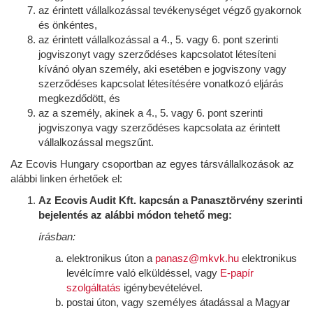
az érintett vállalkozással tevékenységet végző gyakornok
és önkéntes,
az érintett vállalkozással a 4., 5. vagy 6. pont szerinti
jogviszonyt vagy szerződéses kapcsolatot létesíteni
kívánó olyan személy, aki esetében e jogviszony vagy
szerződéses kapcsolat létesítésére vonatkozó eljárás
megkezdődött, és
az a személy, akinek a 4., 5. vagy 6. pont szerinti
jogviszonya vagy szerződéses kapcsolata az érintett
vállalkozással megszűnt.
Az Ecovis Hungary csoportban az egyes társvállalkozások az
alábbi linken érhetőek el:
Az Ecovis Audit Kft. kapcsán a Panasztörvény szerinti
bejelentés az alábbi módon tehető meg:
írásban:
elektronikus úton a
panasz@mkvk.hu
elektronikus
levélcímre való elküldéssel, vagy
E-papír
szolgáltatás
igénybevételével.
postai úton, vagy személyes átadással a Magyar