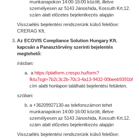
munkanapokon 14:00-16:00 között, illetve
személyesen az 5143 Jánoshida, Kossuth Krt.12.
szám alatt előzetes bejelentkezés alapján
Visszaélés bejelentési rendszerünk külső felelőse:
CRERAG Kft.
Az ECOVIS Compliance Solution Hungary Kft.
kapcsán a Panasztörvény szerinti bejelentés
megtehető:
írásban:
a
https://platform.crespo.hu/form?
fktu7sgt=7b2c3c2b-70c3-4a13-9432-00beeb9391bf
cím alatti honlapon található bejelentési felületen.
szóban:
a +36209927130-as telefonszámon tehet
munkanapokon 14:00-16:00 között, illetve
személyesen az 5143 Jánoshida, Kossuth Krt.12.
szám alatt előzetes bejelentkezés alapján
Visszaélés bejelentési rendszerünk külső felelőse: