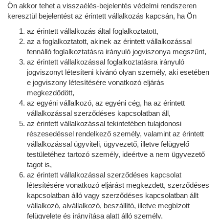
Ön akkor tehet a visszaélés-bejelentés védelmi rendszeren
keresztül bejelentést az érintett vállalkozás kapcsán, ha Ön
az érintett vállalkozás által foglalkoztatott,
az a foglalkoztatott, akinek az érintett vállalkozással
fennálló foglalkoztatásra irányuló jogviszonya megszűnt,
az érintett vállalkozással foglalkoztatásra irányuló
jogviszonyt létesíteni kívánó olyan személy, aki esetében
e jogviszony létesítésére vonatkozó eljárás
megkezdődött,
az egyéni vállalkozó, az egyéni cég, ha az érintett
vállalkozással szerződéses kapcsolatban áll,
az érintett vállalkozással tekintetében tulajdonosi
részesedéssel rendelkező személy, valamint az érintett
vállalkozással ügyviteli, ügyvezető, illetve felügyelő
testületéhez tartozó személy, ideértve a nem ügyvezető
tagot is,
az érintett vállalkozással szerződéses kapcsolat
létesítésére vonatkozó eljárást megkezdett, szerződéses
kapcsolatban álló vagy szerződéses kapcsolatban állt
vállalkozó, alvállalkozó, beszállító, illetve megbízott
felügyelete és irányítása alatt álló személy,