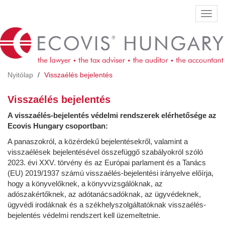
Ugrás
Navig
a
átkap
tartalomra
Nyitólap
Visszaélés bejelentés
Visszaélés bejelentés
A visszaélés-bejelentés védelmi rendszerek elérhetősége az
Ecovis Hungary csoportban:
A panaszokról, a közérdekű bejelentésekről, valamint a
visszaélések bejelentésével összefüggő szabályokról szóló
2023. évi XXV. törvény és az Európai parlament és a Tanács
(EU) 2019/1937 számú visszaélés-bejelentési irányelve előírja,
hogy a könyvelőknek, a könyvvizsgálóknak, az
adószakértőknek, az adótanácsadóknak, az ügyvédeknek,
ügyvédi irodáknak és a székhelyszolgáltatóknak visszaélés-
bejelentés védelmi rendszert kell üzemeltetnie.