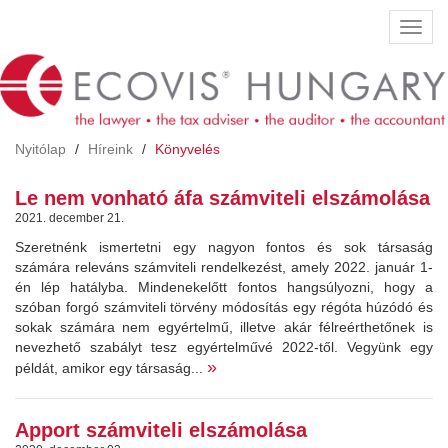
Ugrás
Navig
a
átkap
tartalomra
Nyitólap
Híreink
Könyvelés
Le nem vonható áfa számviteli elszámolása
2021. december 21.
Szeretnénk ismertetni egy nagyon fontos és sok társaság
számára releváns számviteli rendelkezést, amely 2022. január 1-
én lép hatályba. Mindenekelőtt fontos hangsúlyozni, hogy a
szóban forgó számviteli törvény módosítás egy régóta húzódó és
sokak számára nem egyértelmű, illetve akár félreérthetőnek is
nevezhető szabályt tesz egyértelművé 2022-től. Vegyünk egy
»
példát, amikor egy társaság...
Apport számviteli elszámolása