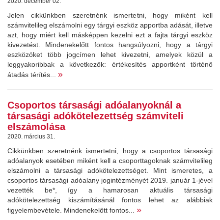
2020. december 02.
Jelen cikkünkben szeretnénk ismertetni, hogy miként kell
számvitelileg elszámolni egy tárgyi eszköz apportba adását, illetve
azt, hogy miért kell másképpen kezelni ezt a fajta tárgyi eszköz
kivezetést. Mindenekelőtt fontos hangsúlyozni, hogy a tárgyi
eszközöket több jogcímen lehet kivezetni, amelyek közül a
leggyakoribbak a következők: értékesítés apportként történő
»
átadás térítés...
Csoportos társasági adóalanyoknál a
társasági adókötelezettség számviteli
elszámolása
2020. március 31.
Cikkünkben szeretnénk ismertetni, hogy a csoportos társasági
adóalanyok esetében miként kell a csoporttagoknak számvitelileg
elszámolni a társasági adókötelezettséget. Mint ismeretes, a
csoportos társasági adóalany jogintézményét 2019. január 1-jével
vezették be*, így a hamarosan aktuális társasági
adókötelezettség kiszámításánál fontos lehet az alábbiak
»
figyelembevétele. Mindenekelőtt fontos...