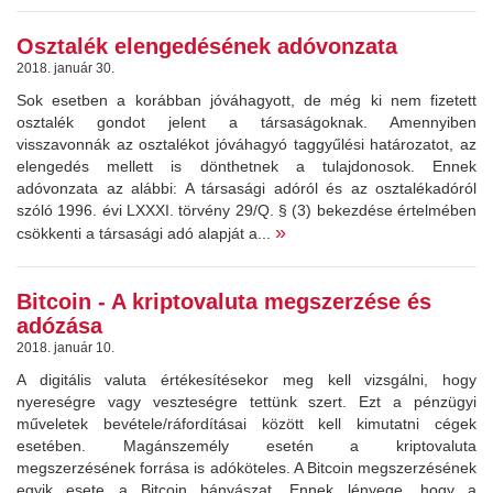
Osztalék elengedésének adóvonzata
2018. január 30.
Sok esetben a korábban jóváhagyott, de még ki nem fizetett
osztalék gondot jelent a társaságoknak. Amennyiben
visszavonnák az osztalékot jóváhagyó taggyűlési határozatot, az
elengedés mellett is dönthetnek a tulajdonosok. Ennek
adóvonzata az alábbi: A társasági adóról és az osztalékadóról
szóló 1996. évi LXXXI. törvény 29/Q. § (3) bekezdése értelmében
»
csökkenti a társasági adó alapját a...
Bitcoin - A kriptovaluta megszerzése és
adózása
2018. január 10.
A digitális valuta értékesítésekor meg kell vizsgálni, hogy
nyereségre vagy veszteségre tettünk szert. Ezt a pénzügyi
műveletek bevétele/ráfordításai között kell kimutatni cégek
esetében. Magánszemély esetén a kriptovaluta
megszerzésének forrása is adóköteles. A Bitcoin megszerzésének
egyik esete a Bitcoin bányászat. Ennek lényege, hogy a