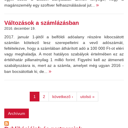
»
magánszemély egy szoftver felhasználásával jut...
Változások a számlázásban
2016. december 19.
2017. január 1-jétől a belföldi adóalany részére kibocsátott
számlán kötelező lesz szerepeltetni a vevő adószámát,
feltételezve, hogy a számlában áthárított adó a 100 000 Ft-ot eléri
vagy meghaladja. A most hatályos szabályok értelmében ez az
értékhatár pillanatnyilag 1 millió forint. Figyelni kell az átmeneti
szabályozásra is, mert az a számla, amelyet még ugyan 2016 -
»
ban bocsátottak ki, de...
1
2
következő ›
utolsó »
Archívum