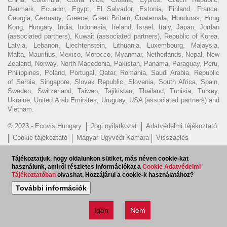
Denmark, Ecuador, Egypt, El Salvador, Estonia, Finland, France,
Georgia, Germany, Greece, Great Britain, Guatemala, Honduras, Hong
Kong, Hungary, India, Indonesia, Ireland, Israel, Italy, Japan, Jordan
(associated partners), Kuwait (associated partners), Republic of Korea,
Latvia, Lebanon, Liechtenstein, Lithuania, Luxembourg, Malaysia,
Malta, Mauritius, Mexico, Morocco, Myanmar, Netherlands, Nepal, New
Zealand, Norway, North Macedonia, Pakistan, Panama, Paraguay, Peru,
Philippines, Poland, Portugal, Qatar, Romania, Saudi Arabia, Republic
of Serbia, Singapore, Slovak Republic, Slovenia, South Africa, Spain,
Sweden, Switzerland, Taiwan, Tajikistan, Thailand, Tunisia, Turkey,
Ukraine, United Arab Emirates, Uruguay, USA (associated partners) and
Vietnam.
© 2023 - Ecovis Hungary
Jogi nyilatkozat
Adatvédelmi tájékoztató
Cookie tájékoztató
Magyar Ügyvédi Kamara
Visszaélés
bejelentés
Tájékoztatjuk, hogy oldalunkon sütiket, más néven cookie-kat
Hírlevél feliratkozás
EN
használunk, amiről részletes információkat a
Cookie Adatvédelmi
Tájékoztatóban
olvashat. Hozzájárul a cookie-k használatához?
További információk
Igen
Nem