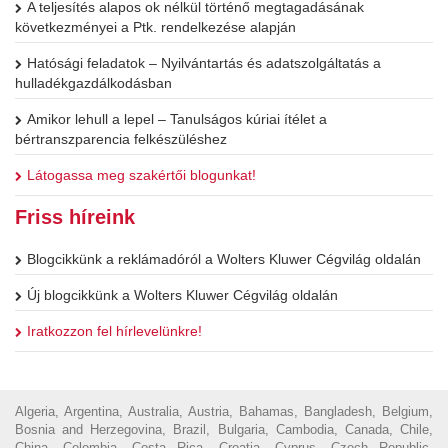
A teljesítés alapos ok nélkül történő megtagadásának
következményei a Ptk. rendelkezése alapján
Hatósági feladatok – Nyilvántartás és adatszolgáltatás a
hulladékgazdálkodásban
Amikor lehull a lepel – Tanulságos kúriai ítélet a
bértranszparencia felkészüléshez
Látogassa meg szakértői blogunkat!
Friss híreink
Blogcikkünk a reklámadóról a Wolters Kluwer Cégvilág oldalán
Új blogcikkünk a Wolters Kluwer Cégvilág oldalán
Iratkozzon fel hírlevelünkre!
Algeria, Argentina, Australia, Austria, Bahamas, Bangladesh, Belgium,
Bosnia and Herzegovina, Brazil, Bulgaria, Cambodia, Canada, Chile,
China, Colombia, Costa Rica, Croatia, Cyprus, Czech Republic,