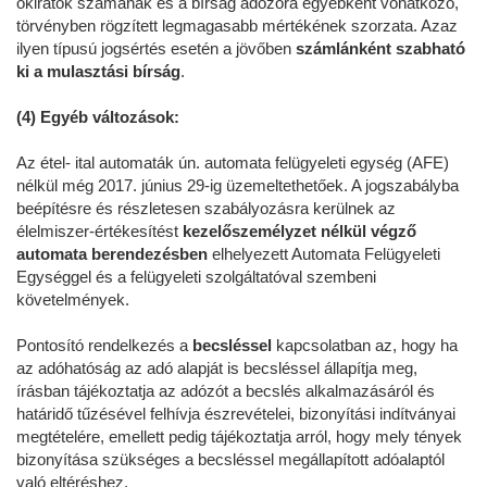
okiratok számának és a bírság adózóra egyébként vonatkozó,
törvényben rögzített legmagasabb mértékének szorzata. Azaz
ilyen típusú jogsértés esetén a jövőben
számlánként szabható
ki a mulasztási bírság
.
(4) Egyéb változások:
Az étel- ital automaták ún. automata felügyeleti egység (AFE)
nélkül még 2017. június 29-ig üzemeltethetőek. A jogszabályba
beépítésre és részletesen szabályozásra kerülnek az
élelmiszer-értékesítést
kezelőszemélyzet nélkül végző
automata berendezésben
elhelyezett Automata Felügyeleti
Egységgel és a felügyeleti szolgáltatóval szembeni
követelmények.
Pontosító rendelkezés a
becsléssel
kapcsolatban az, hogy ha
az adóhatóság az adó alapját is becsléssel állapítja meg,
írásban tájékoztatja az adózót a becslés alkalmazásáról és
határidő tűzésével felhívja észrevételei, bizonyítási indítványai
megtételére, emellett pedig tájékoztatja arról, hogy mely tények
bizonyítása szükséges a becsléssel megállapított adóalaptól
való eltéréshez.