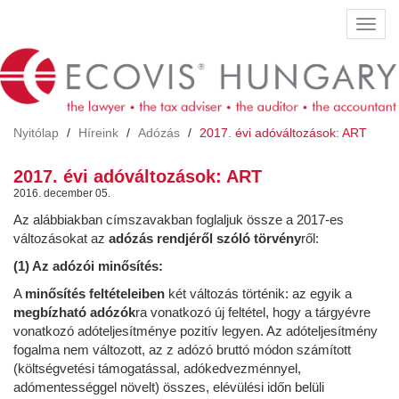
Ugrás
Navig
a
átkap
tartalomra
Nyitólap
Híreink
Adózás
2017. évi adóváltozások: ART
2017. évi adóváltozások: ART
2016. december 05.
Az alábbiakban címszavakban foglaljuk össze a 2017-es
változásokat az
adózás rendjéről szóló törvény
ről:
(1) Az adózói minősítés:
A
minősítés feltételeiben
két változás történik: az egyik a
megbízható adózók
ra vonatkozó új feltétel, hogy a tárgyévre
vonatkozó adóteljesítménye pozitív legyen. Az adóteljesítmény
fogalma nem változott, az z adózó bruttó módon számított
(költségvetési támogatással, adókedvezménnyel,
adómentességgel növelt) összes, elévülési időn belüli