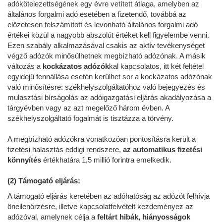
adókötelezettségének egy évre vetített átlaga, amelyben az
általános forgalmi adó esetében a fizetendő, továbbá az
előzetesen felszámított és levonható általános forgalmi adó
értékei közül a nagyobb abszolút értéket kell figyelembe venni.
Ezen szabály alkalmazásával csakis az aktív tevékenységet
végző adózók minősülhetnek megbízható adózónak. A másik
változás a
kockázatos adózók
kal kapcsolatos, itt két feltétel
egyidejű fennállása esetén kerülhet sor a kockázatos adózónak
való minősítésre: székhelyszolgáltatóhoz való bejegyezés és
mulasztási bírságolás az adóigazgatási eljárás akadályozása a
tárgyévben vagy az azt megelőző három évben. A
székhelyszolgáltató fogalmát is tisztázza a törvény.
A megbízható adózókra vonatkozóan pontosításra került a
fizetési halasztás eddigi rendszere,
az automatikus fizetési
könnyítés
értékhatára 1,5 millió forintra emelkedik.
(2) Támogató eljárás:
A támogató eljárás keretében az adóhatóság az adózót felhívja
önellenőrzésre, illetve kapcsolatfelvételt kezdeményez az
adózóval, amelynek célja a
feltárt hibák, hiányosságok