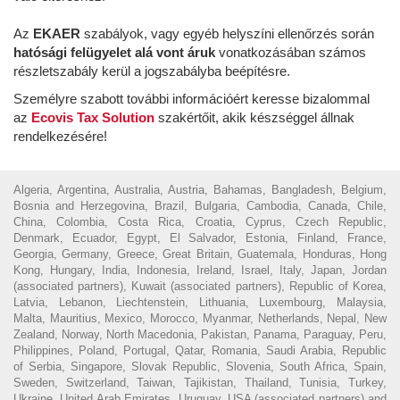
Az
EKAER
szabályok, vagy egyéb helyszíni ellenőrzés során
hatósági felügyelet alá vont áruk
vonatkozásában számos
részletszabály kerül a jogszabályba beépítésre.
Személyre szabott további információért keresse bizalommal
az
Ecovis Tax Solution
szakértőit, akik készséggel állnak
rendelkezésére!
Algeria, Argentina, Australia, Austria, Bahamas, Bangladesh, Belgium,
Bosnia and Herzegovina, Brazil, Bulgaria, Cambodia, Canada, Chile,
China, Colombia, Costa Rica, Croatia, Cyprus, Czech Republic,
Denmark, Ecuador, Egypt, El Salvador, Estonia, Finland, France,
Georgia, Germany, Greece, Great Britain, Guatemala, Honduras, Hong
Kong, Hungary, India, Indonesia, Ireland, Israel, Italy, Japan, Jordan
(associated partners), Kuwait (associated partners), Republic of Korea,
Latvia, Lebanon, Liechtenstein, Lithuania, Luxembourg, Malaysia,
Malta, Mauritius, Mexico, Morocco, Myanmar, Netherlands, Nepal, New
Zealand, Norway, North Macedonia, Pakistan, Panama, Paraguay, Peru,
Philippines, Poland, Portugal, Qatar, Romania, Saudi Arabia, Republic
of Serbia, Singapore, Slovak Republic, Slovenia, South Africa, Spain,
Sweden, Switzerland, Taiwan, Tajikistan, Thailand, Tunisia, Turkey,
Ukraine, United Arab Emirates, Uruguay, USA (associated partners) and