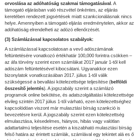
orvoslása az adóhatóság szakmai támogatásával
. A
támogató eljárásban való részvétel önkéntes, az eljárás
keretében rendezett jogsértések miatt szankcionálásnak nincs
helye. Amennyiben a támogató eljárás eredménytelen, akkor az
adóhatóság elrendelheti az adózó ellenőrzését.
(3) Számlázással kapcsolatos szabályok:
A számlázással kapcsolatosan a vevő adószámának
feltüntetésére vonatkozó értékhatár 100,000 forintra csökken –
az áfa törvény szerint ezen számlákat 2017 január 1-től kell
adószám feltüntetésével kibocsátani. Ugyanakkor ezen
bizonylatok vonatkozásában 2017. július 1-től válik
szükségessé a bevallási kötelezettsége teljesítése (
belföldi
összesítő jelentés
). A jogszabály szerint a számlázó
programok online bekötése, és adatszolgáltatási kötelezettsége
elvileg szintén 2017 július 1-től várható, ezen kötelezettséghez
kapcsolódóan viszont már mulasztási bírság szankció is
bevezetésre kerül. A jogszabály szerint ezen kötelezettség
elmulasztása, késedelmes, hiányos, hibás vagy valótlan
adattartalmú teljesítése esetén a kiszabható mulasztási bírság
felső határa az érintett számlák, számlával egy tekintet alá es ő