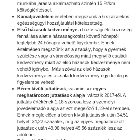
munkába járásra alkalmazható szintén 15 Ft/km
költségtérítéssel.
Kamatjövedelem
esetében megszűnik a 6 százalékos
egészségügyi hozzájárulási kötelezettség.
Első házasok kedvezménye
a házassági életközösség
fennállása alatt a házasságkötést követő hónaptól
legfeljebb 24 hónapra vehető figyelembe. Ennek
értelmében megszűnik az a szabály, hogy a gyermek
születése vagy a várandósság miatt megnyíló családi
kedvezmény miatt az első házasok kedvezménye nem
vehető igénybe. Más szóval az első házasok
kedvezménye és a családi kedvezmény egyidejűleg is
figyelembe vehető.
Béren kívüli juttatások
, valamint
az egyes
meghatározott juttatások
alapja változik 2017-től. A
juttatás értékének 1,18-szorosa lesz a személyi
jövedelemadó alapja az ezt megelőző 1,19-el szemben.
Ennek megfelelően a béren kívüli juttatások után 34,51
helyett 34,22 százalék, míg az egyes meghatározott
juttatások után 49,98 helyett 49,56 százalék lesz az
adóteher.