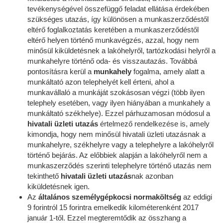
tevékenységével összefüggő feladat ellátása érdekében
szükséges utazás, így különösen a munkaszerződéstől
eltérő foglalkoztatás keretében a munkaszerződéstől
eltérő helyen történő munkavégzés, azzal, hogy nem
minősül kiküldetésnek a lakóhelyről, tartózkodási helyről a
munkahelyre történő oda- és visszautazás. Továbbá
pontosításra kerül a
munkahely
fogalma, amely alatt a
munkáltató azon telephelyét kell érteni, ahol a
munkavállaló a munkáját szokásosan végzi (több ilyen
telephely esetében, vagy ilyen hiányában a munkahely a
munkáltató székhelye). Ezzel párhuzamosan módosul a
hivatali üzleti utazás
értelmező rendelkezése is, amely
kimondja, hogy nem minősül hivatali üzleti utazásnak a
munkahelyre, székhelyre vagy a telephelyre a lakóhelyről
történő bejárás. Az előbbiek alapján a lakóhelyről nem a
munkaszerződés szerinti telephelyre történő utazás nem
tekinthető
hivatali üzleti utazás
nak azonban
kiküldetésnek igen.
Az
általános személygépkocsi normaköltség
az eddigi
9 forintról 15 forintra emelkedik kilométerenként 2017
január 1-től. Ezzel megteremtődik az összhang a