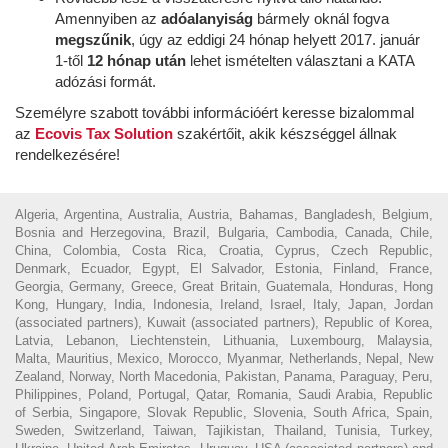
Amennyiben az
adóalanyiság
bármely oknál fogva
megszűnik
, úgy az eddigi 24 hónap helyett 2017. január
1-től
12 hónap után
lehet ismételten választani a KATA
adózási formát.
Személyre szabott további információért keresse bizalommal
az
Ecovis Tax Solution
szakértőit, akik készséggel állnak
rendelkezésére!
Algeria, Argentina, Australia, Austria, Bahamas, Bangladesh, Belgium,
Bosnia and Herzegovina, Brazil, Bulgaria, Cambodia, Canada, Chile,
China, Colombia, Costa Rica, Croatia, Cyprus, Czech Republic,
Denmark, Ecuador, Egypt, El Salvador, Estonia, Finland, France,
Georgia, Germany, Greece, Great Britain, Guatemala, Honduras, Hong
Kong, Hungary, India, Indonesia, Ireland, Israel, Italy, Japan, Jordan
(associated partners), Kuwait (associated partners), Republic of Korea,
Latvia, Lebanon, Liechtenstein, Lithuania, Luxembourg, Malaysia,
Malta, Mauritius, Mexico, Morocco, Myanmar, Netherlands, Nepal, New
Zealand, Norway, North Macedonia, Pakistan, Panama, Paraguay, Peru,
Philippines, Poland, Portugal, Qatar, Romania, Saudi Arabia, Republic
of Serbia, Singapore, Slovak Republic, Slovenia, South Africa, Spain,
Sweden, Switzerland, Taiwan, Tajikistan, Thailand, Tunisia, Turkey,