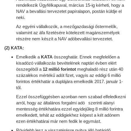
rendelkezik Ügyfélkapuval, március 15-ig kérheti, hogy a
NAV a bevallási tervezetet papíralapon, postán küldje el
neki.
Az egyéni vállalkozók, a mezőgazdasági őstermelők,
valamint az áfa fizetésére kötelezett magánszemélyek
részére nem készít a NAV adóbevallási tervezetet.
(2) KATA:
Emelkedik a
KATA
összeghatár. Ennek megfelelően a
kisadózó vállalkozás bevételének naptári évben elért
összegéből a
12 millió forintot
meghaladó rész után 40
százalékos mértékű adót fizet, vagyis az eddigi 6 millió
forintos értékhatár a duplájára emelkedik 2017. január 1-
től.
Ezzel összefüggésben azonban nem szabad elfeledkezni
arról, hogy az általános forgalmi adó szerinti alanyi
mentesség értékhatára ezzel egyidejűleg 8 millió forintra
emelkedett, tehát az eddigiekhez képest a két adónem
ezen értékhatárai már nem fedik le egymást.
Rövidebb lesz a visszatérésre nyitva álló határidő.