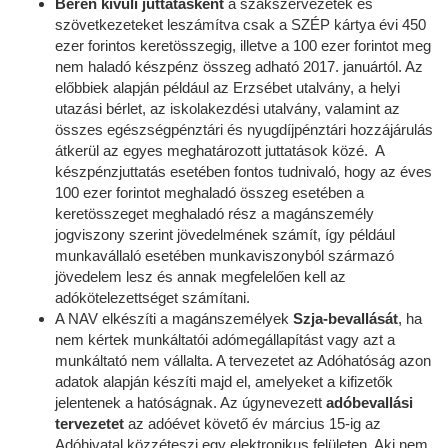
Béren kívüli juttatásként
a szakszervezetek és
szövetkezeteket leszámítva csak a SZÉP kártya évi 450
ezer forintos keretösszegig, illetve a 100 ezer forintot meg
nem haladó készpénz összeg adható 2017. januártól. Az
előbbiek alapján például az Erzsébet utalvány, a helyi
utazási bérlet, az iskolakezdési utalvány, valamint az
összes egészségpénztári és nyugdíjpénztári hozzájárulás
átkerül az egyes meghatározott juttatások közé. A
készpénzjuttatás esetében fontos tudnivaló, hogy az éves
100 ezer forintot meghaladó összeg esetében a
keretösszeget meghaladó rész a magánszemély
jogviszony szerint jövedelmének számít, így például
munkavállaló esetében munkaviszonyból származó
jövedelem lesz és annak megfelelően kell az
adókötelezettséget számítani.
A NAV elkészíti a magánszemélyek
Szja-bevallását
, ha
nem kértek munkáltatói adómegállapítást vagy azt a
munkáltató nem vállalta. A tervezetet az Adóhatóság azon
adatok alapján készíti majd el, amelyeket a kifizetők
jelentenek a hatóságnak. Az úgynevezett
adóbevallási
tervezetet
az adóévet követő év március 15-ig az
Adóhivatal közzéteszi egy elektronikus felületen. Aki nem