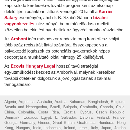
kapcsolódó kérdésekre.További programként az első nap
délelőttjén irodánkban láttunk vendégül 20 fiatalt a
Karrier
Safary
eseményén, ahol dr. B. Szabó Gábor a
bizalmi
vagyonkezelés
intézményét bemutató előadása mellett
közvetlen betekintést nyerhettek az ügyvédi munka részleteibe.
Az
Arsboni
idén másodszor rendezte meg karrierfesztiválját
több száz regisztrált fiatal számára, összekapcsolva a
pályakezdő jogászok és potenciális gyakornokok népes
csoportját a munkáltatói oldal mintegy 25 kiállítójával.
Az
Ecovis Hungary Legal
hosszú távú stratégiai
együttműködést kezdett az Arsbonival, melynek keretében
további ötleteken dolgozunk a jövő jogászainak szakmai
támogatásáról.
Algeria, Argentina, Australia, Austria, Bahamas, Bangladesh, Belgium,
Bosnia and Herzegovina, Brazil, Bulgaria, Cambodia, Canada, Chile,
China, Colombia, Costa Rica, Croatia, Cyprus, Czech Republic,
Denmark, Ecuador, Egypt, El Salvador, Estonia, Finland, France,
Georgia, Germany, Greece, Great Britain, Guatemala, Honduras, Hong
Kong, Hungary, India, Indonesia, Ireland, Israel, Italy, Japan, Jordan