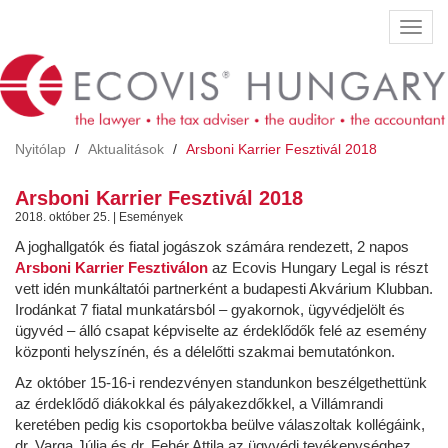
Ugrás
Navig
a
átkap
tartalomra
Nyitólap
Aktualitások
Arsboni Karrier Fesztivál 2018
Arsboni Karrier Fesztivál 2018
2018. október 25. | Események
A joghallgatók és fiatal jogászok számára rendezett, 2 napos
Arsboni Karrier Fesztiválon
az Ecovis Hungary Legal is részt
vett idén munkáltatói partnerként a budapesti Akvárium Klubban.
Irodánkat 7 fiatal munkatársból – gyakornok, ügyvédjelölt és
ügyvéd – álló csapat képviselte az érdeklődők felé az esemény
központi helyszínén, és a délelőtti szakmai bemutatónkon.
Az október 15-16-i rendezvényen standunkon beszélgethettünk
az érdeklődő diákokkal és pályakezdőkkel, a Villámrandi
keretében pedig kis csoportokba beülve válaszoltak kollégáink,
dr. Varga Júlia és dr. Fehér Attila az ügyvédi tevékenységhez