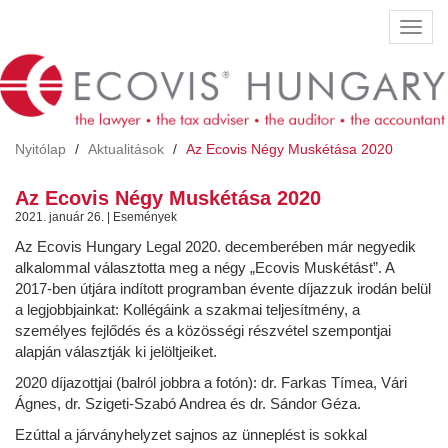
Ugrás
Navig
a
átkap
tartalomra
Nyitólap
Aktualitások
Az Ecovis Négy Muskétása 2020
Az Ecovis Négy Muskétása 2020
2021. január 26. | Események
Az Ecovis Hungary Legal 2020. decemberében már negyedik
alkalommal választotta meg a négy „Ecovis Muskétást”. A
2017-ben útjára indított programban évente díjazzuk irodán belül
a legjobbjainkat: Kollégáink a szakmai teljesítmény, a
személyes fejlődés és a közösségi részvétel szempontjai
alapján választják ki jelöltjeiket.
2020 díjazottjai (balról jobbra a fotón): dr. Farkas Tímea, Vári
Ágnes, dr. Szigeti-Szabó Andrea és dr. Sándor Géza.
Ezúttal a járványhelyzet sajnos az ünneplést is sokkal