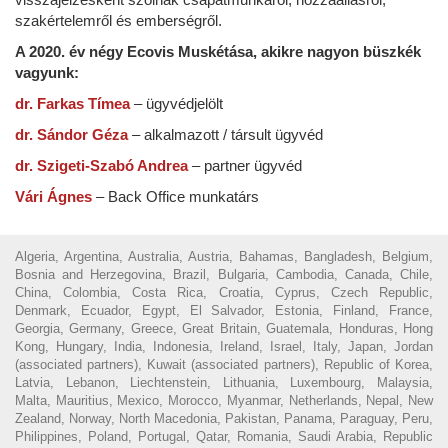
szakértelemről és emberségről.
A 2020. év négy Ecovis Muskétása, akikre nagyon büszkék
vagyunk:
dr. Farkas Tímea
– ügyvédjelölt
dr. Sándor Géza
– alkalmazott / társult ügyvéd
dr. Szigeti-Szabó Andrea
– partner ügyvéd
Vári Ágnes
– Back Office munkatárs
Algeria, Argentina, Australia, Austria, Bahamas, Bangladesh, Belgium,
Bosnia and Herzegovina, Brazil, Bulgaria, Cambodia, Canada, Chile,
China, Colombia, Costa Rica, Croatia, Cyprus, Czech Republic,
Denmark, Ecuador, Egypt, El Salvador, Estonia, Finland, France,
Georgia, Germany, Greece, Great Britain, Guatemala, Honduras, Hong
Kong, Hungary, India, Indonesia, Ireland, Israel, Italy, Japan, Jordan
(associated partners), Kuwait (associated partners), Republic of Korea,
Latvia, Lebanon, Liechtenstein, Lithuania, Luxembourg, Malaysia,
Malta, Mauritius, Mexico, Morocco, Myanmar, Netherlands, Nepal, New
Zealand, Norway, North Macedonia, Pakistan, Panama, Paraguay, Peru,
Philippines, Poland, Portugal, Qatar, Romania, Saudi Arabia, Republic