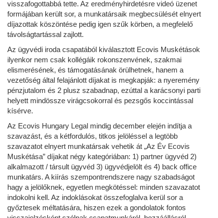
visszafogottabbá tette. Az eredményhirdetésre videó üzenet
formájában került sor, a munkatársaik megbecsülését elnyert
díjazottak köszöntése pedig igen szűk körben, a megfelelő
távolságtartással zajlott.
Az ügyvédi iroda csapatából kiválasztott Ecovis Muskétások
ilyenkor nem csak kollégáik rokonszenvének, szakmai
elismerésének, és támogatásának örülhetnek, hanem a
vezetőség által felajánlott díjakat is megkapják: a nyeremény
pénzjutalom és 2 plusz szabadnap, ezúttal a karácsonyi parti
helyett mindössze virágcsokorral és pezsgős koccintással
kísérve.
Az Ecovis Hungary Legal mindig december elején indítja a
szavazást, és a kétfordulós, titkos jelöléssel a legtöbb
szavazatot elnyert munkatársak vehetik át „Az Év Ecovis
Muskétása” díjakat négy kategóriában: 1) partner ügyvéd 2)
alkalmazott / társult ügyvéd 3) ügyvédjelölt és 4) back office
munkatárs. A kiírás szempontrendszere nagy szabadságot
hagy a jelölőknek, egyetlen megkötéssel: minden szavazatot
indokolni kell. Az indoklásokat összefoglalva kerül sor a
győztesek méltatására, hiszen ezek a gondolatok fontos
visszajelzésként szólnak csapatmunkáról, hozzáállásról,