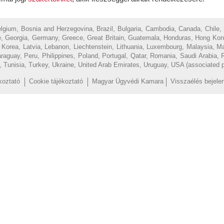
Belgium, Bosnia and Herzegovina, Brazil, Bulgaria, Cambodia, Canada, Chile,
, Georgia, Germany, Greece, Great Britain, Guatemala, Honduras, Hong Kong, H
of Korea, Latvia, Lebanon, Liechtenstein, Lithuania, Luxembourg, Malaysia, 
uay, Peru, Philippines, Poland, Portugal, Qatar, Romania, Saudi Arabia, R
d, Tunisia, Turkey, Ukraine, United Arab Emirates, Uruguay, USA (associated 
koztató
Cookie tájékoztató
Magyar Ügyvédi Kamara
Visszaélés bejele