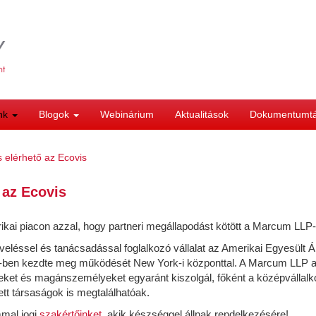
ink
Blogok
Webinárium
Aktualitások
Dokumentumt
 elérhető az Ecovis
 az Ecovis
rikai piacon azzal, hogy partneri megállapodást kötött a Marcum LLP
léssel és tanácsadással foglalkozó vállalat az Amerikai Egyesült Ál
951-ben kezdte meg működését New York-i központtal. A Marcum LLP az 
geket és magánszemélyeket egyaránt kiszolgál, főként a középvállalk
tt társaságok is megtalálhatóak.
mmal jogi
szakértőinket
, akik készséggel állnak rendelkezésére!