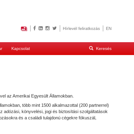
Hírlevél feliratkozás
EN
Keresés
ár
Kapcsolat
űrlap
Keresés
-vel az Amerikai Egyesült Államokban.
lamokban, több mint 1500 alkalmazottal (200 partnerrel)
adózási, könyvelési, jogi és biztosítási szolgáltatások
ozásokra és a családi tulajdonú cégekre fókuszál,