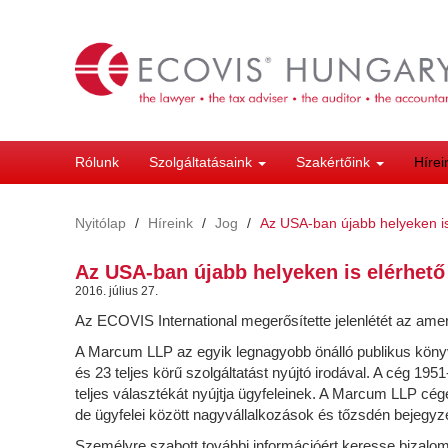
Ugrás
a
tartalomra
Rólunk
Szolgáltatásaink
Szakértőink
Híre
Nyitólap
Híreink
Jog
Az USA-ban újabb helyeken is
Az USA-ban újabb helyeken is elérhető
2016. július 27.
Az ECOVIS International megerősítette jelenlétét az ame
A Marcum LLP az egyik legnagyobb önálló publikus könyve
és 23 teljes körű szolgáltatást nyújtó irodával. A cég 1
teljes választékát nyújtja ügyfeleinek. A Marcum LLP cé
de ügyfelei között nagyvállalkozások és tőzsdén bejegyze
Személyre szabott további információért keresse bizalo