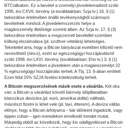
BTC/alkalom. Ez a bevétel a személyi jövedelemadóról szóló
1995. évi CXVII. törvény (a továbbiakban: Szja tv.) 16. § (1)
bekezdése értelmében önálló tevékenységből származó
bevételnek minősül. A jövedelemszerzés helye a
magánszemély illetősége szerinti állam. Az Szja tv. 17. § (3)
bekezdése értelmében a megszerzett bevétellel szemben
költség elszámolása (pl. szoftver vételára) lehetséges.
Tekintettel arra, hogy a Bitcoin bányászat esetében kifizető nem
nevesíthető (nincs), ezért az egészségügyi hozzájárulásról
szóló 1998. évi LXVI. törvény (továbbiakban: Eho tv.) 3. § (1)
bekezdése értelmében a jövedelem után a magánszemélyt 22
% egészségügyi hozzájárulás terheli. A Tbj. 13. §-ában említett
Ezen felül 15% SZJA fizetési kötelezettség terheli.
A Bitcoin megszerzésének másik esete a vásárlás.
Két oka
van: a Bitcoin a vásárlást követő bármely időpillanatban
klasszikus devizára (pl. euró, amerikai dollár) váltható,
másrészt fizetni is lehet vele (pl. taxi, étterem). A deviza váltás
előnye, hogy a Bitcoin árfolyama – bár időnként ingadozik, vagy
éppen zuhan – igen meredeken emelkedő trendet mutat.
Márpedig ebből az következik, hogy kis odafigyeléssel a Bitcoin