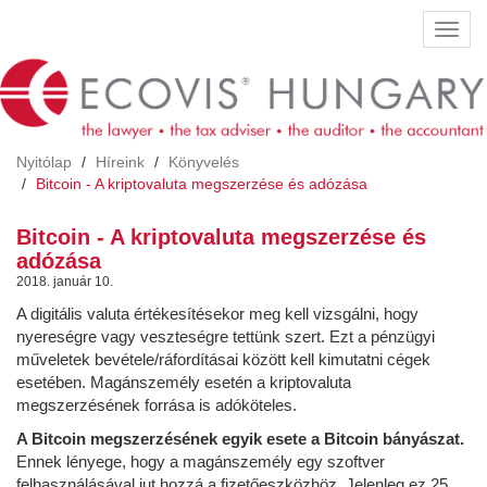
Ugrás
Navig
a
átkap
tartalomra
Nyitólap
Híreink
Könyvelés
Bitcoin - A kriptovaluta megszerzése és adózása
Bitcoin - A kriptovaluta megszerzése és
adózása
2018. január 10.
A digitális valuta értékesítésekor meg kell vizsgálni, hogy
nyereségre vagy veszteségre tettünk szert. Ezt a pénzügyi
műveletek bevétele/ráfordításai között kell kimutatni cégek
esetében. Magánszemély esetén a kriptovaluta
megszerzésének forrása is adóköteles.
A Bitcoin megszerzésének egyik esete a Bitcoin bányászat.
Ennek lényege, hogy a magánszemély egy szoftver
felhasználásával jut hozzá a fizetőeszközhöz. Jelenleg ez 25