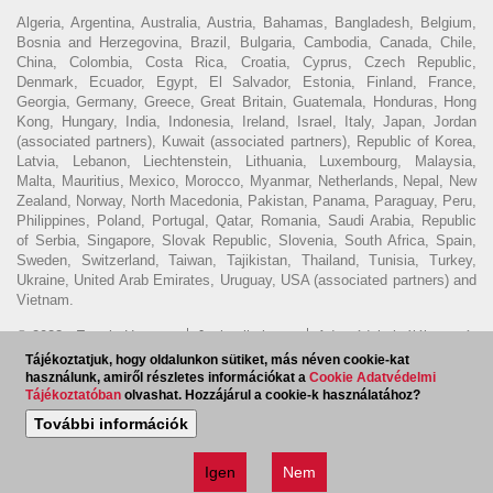
Algeria, Argentina, Australia, Austria, Bahamas, Bangladesh, Belgium,
Bosnia and Herzegovina, Brazil, Bulgaria, Cambodia, Canada, Chile,
China, Colombia, Costa Rica, Croatia, Cyprus, Czech Republic,
Denmark, Ecuador, Egypt, El Salvador, Estonia, Finland, France,
Georgia, Germany, Greece, Great Britain, Guatemala, Honduras, Hong
Kong, Hungary, India, Indonesia, Ireland, Israel, Italy, Japan, Jordan
(associated partners), Kuwait (associated partners), Republic of Korea,
Latvia, Lebanon, Liechtenstein, Lithuania, Luxembourg, Malaysia,
Malta, Mauritius, Mexico, Morocco, Myanmar, Netherlands, Nepal, New
Zealand, Norway, North Macedonia, Pakistan, Panama, Paraguay, Peru,
Philippines, Poland, Portugal, Qatar, Romania, Saudi Arabia, Republic
of Serbia, Singapore, Slovak Republic, Slovenia, South Africa, Spain,
Sweden, Switzerland, Taiwan, Tajikistan, Thailand, Tunisia, Turkey,
Ukraine, United Arab Emirates, Uruguay, USA (associated partners) and
Vietnam.
© 2023 - Ecovis Hungary
Jogi nyilatkozat
Adatvédelmi tájékoztató
Tájékoztatjuk, hogy oldalunkon sütiket, más néven cookie-kat
Cookie tájékoztató
Magyar Ügyvédi Kamara
Visszaélés
használunk, amiről részletes információkat a
Cookie Adatvédelmi
bejelentés
Tájékoztatóban
olvashat. Hozzájárul a cookie-k használatához?
Hírlevél feliratkozás
EN
További információk
Igen
Nem