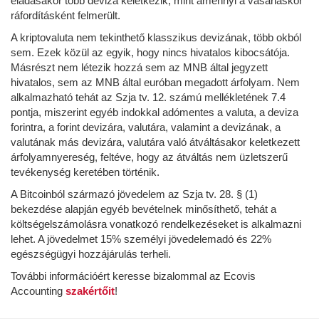
eladásakor több deviza keletkezik, mint amennyi a vásárláskor
ráfordításként felmerült.
A kriptovaluta nem tekinthető klasszikus devizának, több okból
sem. Ezek közül az egyik, hogy nincs hivatalos kibocsátója.
Másrészt nem létezik hozzá sem az MNB által jegyzett
hivatalos, sem az MNB által euróban megadott árfolyam. Nem
alkalmazható tehát az Szja tv. 12. számú mellékletének 7.4
pontja, miszerint egyéb indokkal adómentes a valuta, a deviza
forintra, a forint devizára, valutára, valamint a devizának, a
valutának más devizára, valutára való átváltásakor keletkezett
árfolyamnyereség, feltéve, hogy az átváltás nem üzletszerű
tevékenység keretében történik.
A Bitcoinból származó jövedelem az Szja tv. 28. § (1)
bekezdése alapján egyéb bevételnek minősíthető, tehát a
költségelszámolásra vonatkozó rendelkezéseket is alkalmazni
lehet. A jövedelmet 15% személyi jövedelemadó és 22%
egészségügyi hozzájárulás terheli.
További információért keresse bizalommal az Ecovis
Accounting
szakértőit
!