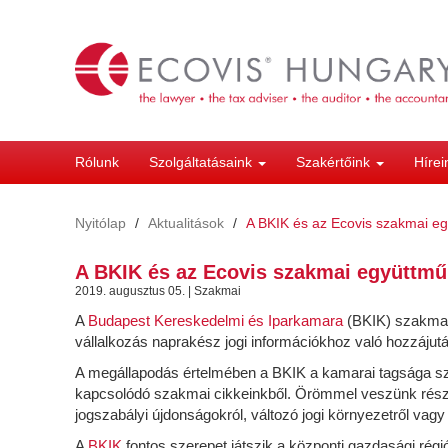
Ugrás
a
tartalomra
Rólunk
Szolgáltatásaink
Szakértőink
Híre
Nyitólap
Aktualitások
A BKIK és az Ecovis szakmai e
A BKIK és az Ecovis szakmai együttm
2019. augusztus 05. | Szakmai
A
Budapest Kereskedelmi és Iparkamara
(BKIK) szakmai 
vállalkozás naprakész jogi információkhoz való hozzájutá
A megállapodás értelmében a BKIK a kamarai tagsága számá
kapcsolódó szakmai cikkeinkből. Örömmel veszünk részt
jogszabályi újdonságokról, változó jogi környezetről vagy 
A
BKIK
fontos szerepet játszik a központi gazdasági régi