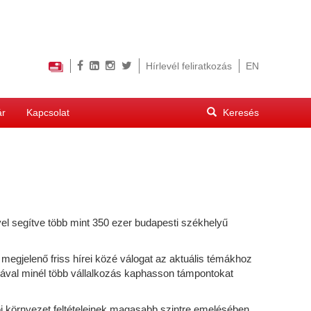
Hírlevél feliratkozás
EN
Keresés
ár
Kapcsolat
űrlap
Keresés
vel segítve több mint 350 ezer budapesti székhelyű
megjelenő friss hírei közé válogat az aktuális témákhoz
ával minél több vállalkozás kaphasson támpontokat
ói környezet feltételeinek magasabb szintre emelésében.