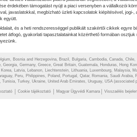
 érdekében támogatást nyújt a piaci versenyben a vállalkozói körn
al, javaslatokkal, megbízható üzleti kapcsolatok kiépítésével, jogi-,
k együtt.
oldalait, és a heti rendszerességgel publikált szakértői cikkek egyre 
tet átfogó, gyakorlati tapasztalatainkat közérthető formában osztju
nyezünk.
Belgium, Bosnia and Herzegovina, Brazil, Bulgaria, Cambodia, Canada, Chile,
, Georgia, Germany, Greece, Great Britain, Guatemala, Honduras, Hong Kong, H
of Korea, Latvia, Lebanon, Liechtenstein, Lithuania, Luxembourg, Malaysia, 
uay, Peru, Philippines, Poland, Portugal, Qatar, Romania, Saudi Arabia, R
d, Tunisia, Turkey, Ukraine, United Arab Emirates, Uruguay, USA (associated 
koztató
Cookie tájékoztató
Magyar Ügyvédi Kamara
Visszaélés bejele