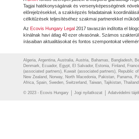
Tagjai hatékonyságának és versenyképességének növelése
előrejelzésekkel, a szakképzés feladatainak koordinálásáv
célkitűzések teljesítéséhez szakmai partnerekkel működi
Az
Ecovis Hungary Legal
2017 tavaszán indította el blog
kínálnak havi átlag 40 ezer olvasónak. Számos szakterüle
írásaiban aktualitásokat és fontos szempontokat vélemé
Algeria, Argentina, Australia, Austria, Bahamas, Bangladesh, 
Denmark, Ecuador, Egypt, El Salvador, Estonia, Finland, France
(associated partners), Kuwait (associated partners), Republic 
New Zealand, Norway, North Macedonia, Pakistan, Panama, Parag
Africa, Spain, Sweden, Switzerland, Taiwan, Tajikistan, Thailan
© 2023 - Ecovis Hungary
Jogi nyilatkozat
Adatvédelmi tájé