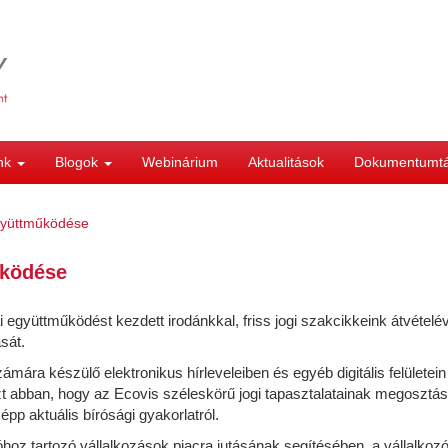
ink
Blogok
Webinárium
Aktualitások
Dokumentumt
gyüttműködése
űködése
együttműködést kezdett irodánkkal, friss jogi szakcikkeink átvételé
sát.
ra készülő elektronikus hírleveleiben és egyéb digitális felületein 
 abban, hogy az Ecovis széleskörű jogi tapasztalatainak megosztás
épp aktuális bírósági gyakorlatról.
óhoz tartozó vállalkozások piacra jutásának segítésében, a vállalkoz