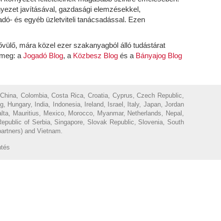
yezet javításával, gazdasági elemzésekkel,
 adó- és egyéb üzletviteli tanácsadással. Ezen
bővülő, mára közel ezer szakanyagból álló tudástárat
k meg: a
Jogadó Blog
, a
Közbesz Blog
és a
Bányajog Blog
 China, Colombia, Costa Rica, Croatia, Cyprus, Czech Republic,
ungary, India, Indonesia, Ireland, Israel, Italy, Japan, Jordan
Malta, Mauritius, Mexico, Morocco, Myanmar, Netherlands, Nepal,
epublic of Serbia, Singapore, Slovak Republic, Slovenia, South
partners) and Vietnam.
ntés