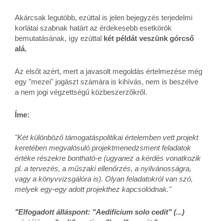
Akárcsak legutóbb, ezúttal is jelen bejegyzés terjedelmi
korlátai szabnak határt az érdekesebb esetkörök
bemutatásának, így ezúttal
két példát veszünk górcső
alá.
Az elsőt azért, mert a javasolt megoldás értelmezése még
egy "mezei" jogászt számára is kihívás, nem is beszélve
a nem jogi végzettségű közbeszerzőkről.
Íme:
"Két különböző támogatáspolitikai értelemben vett projekt
keretében megvalósuló projektmenedzsment feladatok
értéke részekre bontható-e (ugyanez a kérdés vonatkozik
pl. a tervezés, a műszaki ellenőrzés, a nyilvánosságra,
vagy a könyvvizsgálóra is). Olyan feladatokról van szó,
melyek egy-egy adott projekthez kapcsolódnak."
"Elfogadott álláspont: "Aedificium solo cedit" (...)