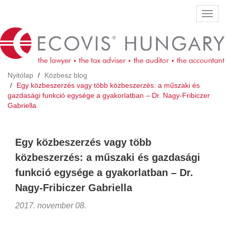
Ugrás
Navig
a
átkap
tartalomra
Nyitólap
Közbesz blog
Egy közbeszerzés vagy több közbeszerzés: a műszaki és
gazdasági funkció egysége a gyakorlatban – Dr. Nagy-Fribiczer
Gabriella
Egy közbeszerzés vagy több
közbeszerzés: a műszaki és gazdasági
funkció egysége a gyakorlatban – Dr.
Nagy-Fribiczer Gabriella
2017. november 08.