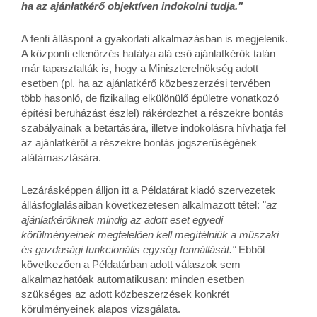
ha az ajánlatkérő objektíven indokolni tudja."
A fenti álláspont a gyakorlati alkalmazásban is megjelenik.
A központi ellenőrzés hatálya alá eső ajánlatkérők talán
már tapasztalták is, hogy a Miniszterelnökség adott
esetben (pl. ha az ajánlatkérő közbeszerzési tervében
több hasonló, de fizikailag elkülönülő épületre vonatkozó
építési beruházást észlel) rákérdezhet a részekre bontás
szabályainak a betartására, illetve indokolásra hívhatja fel
az ajánlatkérőt a részekre bontás jogszerűségének
alátámasztására.
Lezárásképpen álljon itt a Példatárat kiadó szervezetek
állásfoglalásaiban következetesen alkalmazott tétel: "
az
ajánlatkérőknek mindig az adott eset egyedi
körülményeinek megfelelően kell megítélniük a műszaki
és gazdasági funkcionális egység fennállását."
Ebből
következően a Példatárban adott válaszok sem
alkalmazhatóak automatikusan: minden esetben
szükséges az adott közbeszerzések konkrét
körülményeinek alapos vizsgálata.