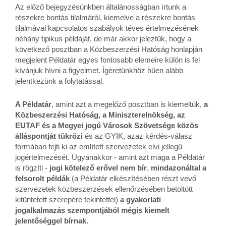
Az előző bejegyzésünkben általánosságban írtunk a
részekre bontás tilalmáról, kiemelve a részekre bontás
tilalmával kapcsolatos szabályok téves értelmezésének
néhány tipikus példáját, de már akkor jeleztük, hogy a
következő posztban a Közbeszerzési Hatóság honlapján
megjelent Példatár egyes fontosabb elemeire külön is fel
kívánjuk hívni a figyelmet. Ígéretünkhöz hűen alább
jelentkezünk a folytatással.
A Példatár
, amint azt a megelőző posztban is kiemeltük,
a
Közbeszerzési Hatóság, a Miniszterelnökség, az
EUTAF és a Megyei jogú Városok Szövetsége közös
álláspontját tükrözi
és az GYIK, azaz kérdés-válasz
formában fejti ki az említett szervezetek elvi jellegű
jogértelmezését. Ugyanakkor - amint azt maga a Példatár
is rögzíti -
jogi kötelező erővel nem bír
,
mindazonáltal
a
felsorolt példák
(a Példatár elkészítésében részt vevő
szervezetek közbeszerzések ellenőrzésében betöltött
kitüntetett szerepére tekintettel)
a gyakorlati
jogalkalmazás szempontjából mégis kiemelt
jelentőséggel bírnak.