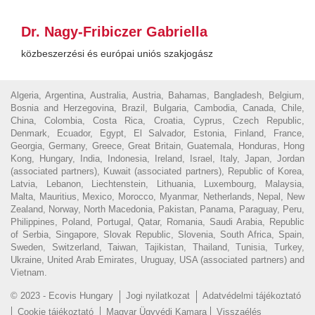
Dr. Nagy-Fribiczer Gabriella
közbeszerzési és európai uniós szakjogász
Algeria, Argentina, Australia, Austria, Bahamas, Bangladesh, Belgium,
Bosnia and Herzegovina, Brazil, Bulgaria, Cambodia, Canada, Chile,
China, Colombia, Costa Rica, Croatia, Cyprus, Czech Republic,
Denmark, Ecuador, Egypt, El Salvador, Estonia, Finland, France,
Georgia, Germany, Greece, Great Britain, Guatemala, Honduras, Hong
Kong, Hungary, India, Indonesia, Ireland, Israel, Italy, Japan, Jordan
(associated partners), Kuwait (associated partners), Republic of Korea,
Latvia, Lebanon, Liechtenstein, Lithuania, Luxembourg, Malaysia,
Malta, Mauritius, Mexico, Morocco, Myanmar, Netherlands, Nepal, New
Zealand, Norway, North Macedonia, Pakistan, Panama, Paraguay, Peru,
Philippines, Poland, Portugal, Qatar, Romania, Saudi Arabia, Republic
of Serbia, Singapore, Slovak Republic, Slovenia, South Africa, Spain,
Sweden, Switzerland, Taiwan, Tajikistan, Thailand, Tunisia, Turkey,
Ukraine, United Arab Emirates, Uruguay, USA (associated partners) and
Vietnam.
© 2023 - Ecovis Hungary
Jogi nyilatkozat
Adatvédelmi tájékoztató
Cookie tájékoztató
Magyar Ügyvédi Kamara
Visszaélés