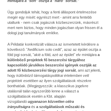
mintájára a "soft" osztja a "hard" sorsát."
Úgy gondoljuk tehát, hogy a fenti álláspont értelmezése
megér egy misét: egyrészt mert - amint arra fentebb
utaltunk - nem csak jogászok közbeszerzünk, másrészt
mert nem biztos, hogy minden jogászban olyan frissen él a
dologi jogi tanulmányok emléke.
A Példatár konkretizált válasza az ismertetett kérdésre a
következő: "Aedificium solo cedit", azaz az épület osztja a
föld jogi sorsát, "akié a föld, azé az épület" elv mintájára
a
különböző projektek fő beszerzési tárgyához
kapcsolódó járulékos beszerzési igények osztják az
adott fő közbeszerzési tárgy jogi sorsát
, ami azt jelenti,
hogy
különböző támogatáspolitikai értelemben vett
projektek esetében
az ilyen szolgáltatások részekre
bonthatóak. (Megjegyezzük: a klasszikus jogelvre
utalásnál talán egyszerűbb lenne a választ a
szolgáltatások esetén a Kbt. alapján
vizsgálandó
ugyanazon közvetlen célra
irányultságra
és
a szolgáltatások műszaki és