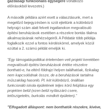
gazdasági funkcionális egységére
vonatkozó
előírásokból levezetni.)
A második példára azért esett a választásunk, mert a
megelőző bejegyzésben is szót ejtettünk a különböző
helyrajzi szám alatt felvett ingatlanokon megvalósuló
építési beruházások esetében a részekre bontás tilalma
alkalmazásának nehézségeiről. A Példatár több példája
foglalkozik ezzel a fontos kérdéskörrel, amelyek közül
ezúttal a 2. számú példát emeljük ki.
"Egy támogatáspolitikai értelemben vett projekt keretében
megvalósuló építési beruházások értéke részekre
bontható-e, ha eltérő földrajzi helyen találhatóak, fizikailag
nem kapcsolódnak össze, de a beruházások tartalma
műszakilag hasonló. Pl. két különböző, önállóan
funkcionáló iskola épületének teljes körű felújítása egy
projekten belül (ezen belül nyílászáró csere,
tetőszigetelés, burkolás mindkét épületen)."
"Elfogadott álláspont: nem bonthatók részekre, kivéve,