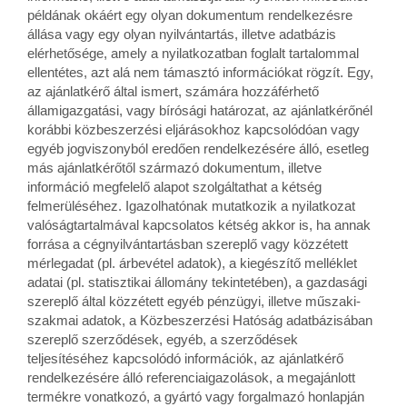
példának okáért egy olyan dokumentum rendelkezésre
állása vagy egy olyan nyilvántartás, illetve adatbázis
elérhetősége, amely a nyilatkozatban foglalt tartalommal
ellentétes, azt alá nem támasztó információkat rögzít. Egy,
az ajánlatkérő által ismert, számára hozzáférhető
államigazgatási, vagy bírósági határozat, az ajánlatkérőnél
korábbi közbeszerzési eljárásokhoz kapcsolódóan vagy
egyéb jogviszonyból eredően rendelkezésére álló, esetleg
más ajánlatkérőtől származó dokumentum, illetve
információ megfelelő alapot szolgáltathat a kétség
felmerüléséhez. Igazolhatónak mutatkozik a nyilatkozat
valóságtartalmával kapcsolatos kétség akkor is, ha annak
forrása a cégnyilvántartásban szereplő vagy közzétett
mérlegadat (pl. árbevétel adatok), a kiegészítő melléklet
adatai (pl. statisztikai állomány tekintetében), a gazdasági
szereplő által közzétett egyéb pénzügyi, illetve műszaki-
szakmai adatok, a Közbeszerzési Hatóság adatbázisában
szereplő szerződések, egyéb, a szerződések
teljesítéséhez kapcsolódó információk, az ajánlatkérő
rendelkezésére álló referenciaigazolások, a megajánlott
termékre vonatkozó, a gyártó vagy forgalmazó honlapján