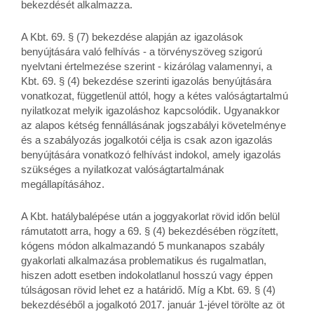
bekezdését alkalmazza.
A Kbt. 69. § (7) bekezdése alapján az igazolások
benyújtására való felhívás - a törvényszöveg szigorú
nyelvtani értelmezése szerint - kizárólag valamennyi, a
Kbt. 69. § (4) bekezdése szerinti igazolás benyújtására
vonatkozat, függetlenül attól, hogy a kétes valóságtartalmú
nyilatkozat melyik igazoláshoz kapcsolódik. Ugyanakkor
az alapos kétség fennállásának jogszabályi követelménye
és a szabályozás jogalkotói célja is csak azon igazolás
benyújtására vonatkozó felhívást indokol, amely igazolás
szükséges a nyilatkozat valóságtartalmának
megállapításához.
A Kbt. hatálybalépése után a joggyakorlat rövid időn belül
rámutatott arra, hogy a 69. § (4) bekezdésében rögzített,
kógens módon alkalmazandó 5 munkanapos szabály
gyakorlati alkalmazása problematikus és rugalmatlan,
hiszen adott esetben indokolatlanul hosszú vagy éppen
túlságosan rövid lehet ez a határidő. Míg a Kbt. 69. § (4)
bekezdéséből a jogalkotó 2017. január 1-jével törölte az öt