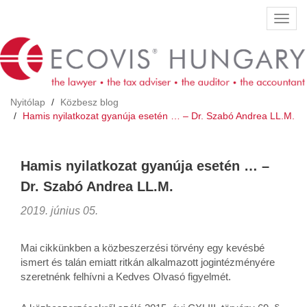
Ugrás
Navig
a
átkap
tartalomra
Nyitólap
Közbesz blog
Hamis nyilatkozat gyanúja esetén … – Dr. Szabó Andrea LL.M.
Hamis nyilatkozat gyanúja esetén … –
Dr. Szabó Andrea LL.M.
2019. június 05.
Mai cikkünkben a közbeszerzési törvény egy kevésbé
ismert és talán emiatt ritkán alkalmazott jogintézményére
szeretnénk felhívni a Kedves Olvasó figyelmét.