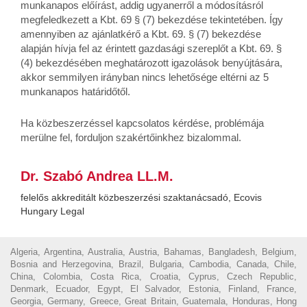
munkanapos előírást, addig ugyanerről a módosításról
megfeledkezett a Kbt. 69 § (7) bekezdése tekintetében. Így
amennyiben az ajánlatkérő a Kbt. 69. § (7) bekezdése
alapján hívja fel az érintett gazdasági szereplőt a Kbt. 69. §
(4) bekezdésében meghatározott igazolások benyújtására,
akkor semmilyen irányban nincs lehetősége eltérni az 5
munkanapos határidőtől.
Ha közbeszerzéssel kapcsolatos kérdése, problémája
merülne fel, forduljon szakértőinkhez bizalommal.
Dr. Szabó Andrea LL.M.
felelős akkreditált közbeszerzési szaktanácsadó, Ecovis
Hungary Legal
Algeria, Argentina, Australia, Austria, Bahamas, Bangladesh, Belgium,
Bosnia and Herzegovina, Brazil, Bulgaria, Cambodia, Canada, Chile,
China, Colombia, Costa Rica, Croatia, Cyprus, Czech Republic,
Denmark, Ecuador, Egypt, El Salvador, Estonia, Finland, France,
Georgia, Germany, Greece, Great Britain, Guatemala, Honduras, Hong