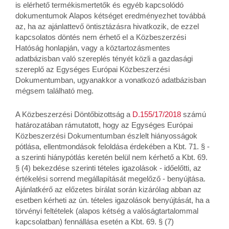
is elérhető termékismertetők és egyéb kapcsolódó
dokumentumok Alapos kétséget eredményezhet továbbá
az, ha az ajánlattevő öntisztázásra hivatkozik, de ezzel
kapcsolatos döntés nem érhető el a Közbeszerzési
Hatóság honlapján, vagy a köztartozásmentes
adatbázisban való szereplés tényét közli a gazdasági
szereplő az Egységes Európai Közbeszerzési
Dokumentumban, ugyanakkor a vonatkozó adatbázisban
mégsem található meg.
A Közbeszerzési Döntőbizottság a
D.155/17/2018
számú
határozatában rámutatott, hogy az Egységes Európai
Közbeszerzési Dokumentumban észlelt hiányosságok
pótlása, ellentmondások feloldása érdekében a Kbt. 71. § -
a szerinti hiánypótlás keretén belül nem kérhető a Kbt. 69.
§ (4) bekezdése szerinti tételes igazolások - időelőtti, az
értékelési sorrend megállapítását megelőző - benyújtása.
Ajánlatkérő az előzetes bírálat során kizárólag abban az
esetben kérheti az ún. tételes igazolások benyújtását, ha a
törvényi feltételek (alapos kétség a valóságtartalommal
kapcsolatban) fennállása esetén a Kbt. 69. § (7)