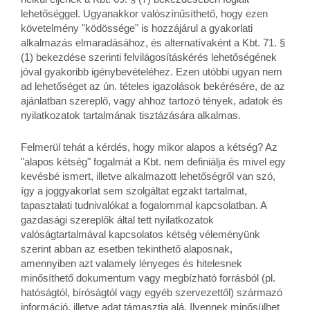
lehetőséggel. Ugyanakkor valószínűsíthető, hogy ezen
követelmény "ködössége" is hozzájárul a gyakorlati
alkalmazás elmaradásához, és alternatívaként a Kbt. 71. §
(1) bekezdése szerinti felvilágosításkérés lehetőségének
jóval gyakoribb igénybevételéhez. Ezen utóbbi ugyan nem
ad lehetőséget az ún. tételes igazolások bekérésére, de az
ajánlatban szereplő, vagy ahhoz tartozó tények, adatok és
nyilatkozatok tartalmának tisztázására alkalmas.
Felmerül tehát a kérdés, hogy mikor alapos a kétség? Az
"alapos kétség" fogalmát a Kbt. nem definiálja és mivel egy
kevésbé ismert, illetve alkalmazott lehetőségről van szó,
így a joggyakorlat sem szolgáltat egzakt tartalmat,
tapasztalati tudnivalókat a fogalommal kapcsolatban. A
gazdasági szereplők által tett nyilatkozatok
valóságtartalmával kapcsolatos kétség véleményünk
szerint abban az esetben tekinthető alaposnak,
amennyiben azt valamely lényeges és hitelesnek
minősíthető dokumentum vagy megbízható forrásból (pl.
hatóságtól, bíróságtól vagy egyéb szervezettől) származó
információ, illetve adat támasztja alá. Ilyennek minősülhet