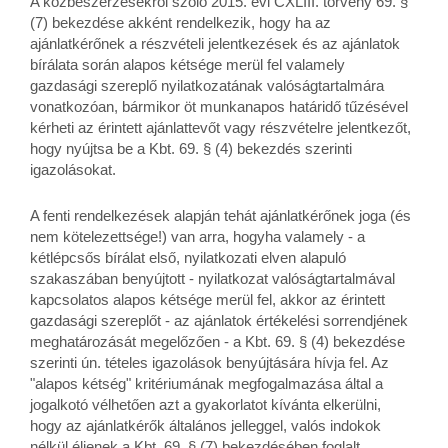
A közbeszerzésekről szóló 2015. évi CXLIII. törvény 69. §
(7) bekezdése akként rendelkezik, hogy ha az
ajánlatkérőnek a részvételi jelentkezések és az ajánlatok
bírálata során alapos kétsége merül fel valamely
gazdasági szereplő nyilatkozatának valóságtartalmára
vonatkozóan, bármikor öt munkanapos határidő tűzésével
kérheti az érintett ajánlattevőt vagy részvételre jelentkezőt,
hogy nyújtsa be a Kbt. 69. § (4) bekezdés szerinti
igazolásokat.
A fenti rendelkezések alapján tehát ajánlatkérőnek joga (és
nem kötelezettsége!) van arra, hogyha valamely - a
kétlépcsős bírálat első, nyilatkozati elven alapuló
szakaszában benyújtott - nyilatkozat valóságtartalmával
kapcsolatos alapos kétsége merül fel, akkor az érintett
gazdasági szereplőt - az ajánlatok értékelési sorrendjének
meghatározását megelőzően - a Kbt. 69. § (4) bekezdése
szerinti ún. tételes igazolások benyújtására hívja fel. Az
"alapos kétség" kritériumának megfogalmazása által a
jogalkotó vélhetően azt a gyakorlatot kívánta elkerülni,
hogy az ajánlatkérők általános jelleggel, valós indokok
nélkül éljenek a Kbt. 69. § (7) bekezdésében foglalt