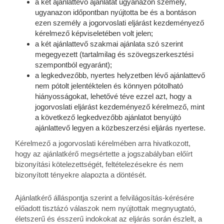
a két ajánlattevő ajánlatát ugyanazon személy,
ugyanazon időpontban nyújtotta be és a bontáson
ezen személy a jogorvoslati eljárást kezdeményező
kérelmező képviseletében volt jelen;
a két ajánlattevő szakmai ajánlata szó szerint
megegyezett (tartalmilag és szövegszerkesztési
szempontból egyaránt);
a legkedvezőbb, nyertes helyzetben lévő ajánlattevő
nem pótolt jelentéktelen és könnyen pótolható
hiányosságokat, lehetővé téve ezzel azt, hogy a
jogorvoslati eljárást kezdeményező kérelmező, mint
a következő legkedvezőbb ajánlatot benyújtó
ajánlattevő legyen a közbeszerzési eljárás nyertese.
Kérelmező a jogorvoslati kérelmében arra hivatkozott,
hogy az ajánlatkérő megsértette a jogszabályban előírt
bizonyítási kötelezettségét, feltételezésekre és nem
bizonyított tényekre alapozta a döntését.
Ajánlatkérő álláspontja szerint a felvilágosítás-kérésére
előadott tisztázó válaszok nem nyújtottak megnyugtató,
életszerű és ésszerű indokokat az eljárás során észlelt, a