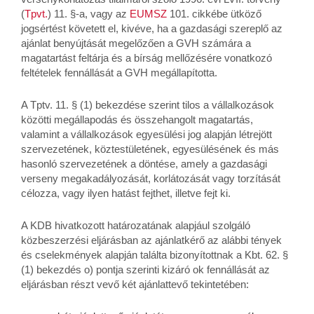
(
Tpvt.
) 11. §-a, vagy az
EUMSZ
101. cikkébe ütköző
jogsértést követett el, kivéve, ha a gazdasági szereplő az
ajánlat benyújtását megelőzően a GVH számára a
magatartást feltárja és a bírság mellőzésére vonatkozó
feltételek fennállását a GVH megállapította.
A Tptv. 11. § (1) bekezdése szerint tilos a vállalkozások
közötti megállapodás és összehangolt magatartás,
valamint a vállalkozások egyesülési jog alapján létrejött
szervezetének, köztestületének, egyesülésének és más
hasonló szervezetének a döntése, amely a gazdasági
verseny megakadályozását, korlátozását vagy torzítását
célozza, vagy ilyen hatást fejthet, illetve fejt ki.
A KDB hivatkozott határozatának alapjául szolgáló
közbeszerzési eljárásban az ajánlatkérő az alábbi tények
és cselekmények alapján találta bizonyítottnak a Kbt. 62. §
(1) bekezdés o) pontja szerinti kizáró ok fennállását az
eljárásban részt vevő két ajánlattevő tekintetében: