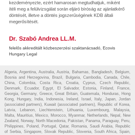
kezdeményezte, ezért hamarosan megtudhatjuk, miként
ítéli meg a felülvizsgálat során eljáró bíróság az ajánlatkérő
döntését, illetve a döntés jogszerűségének KDB általi
megerősítését.
Dr. Szabó Andrea LL.M.
felelős akkreditált közbeszerzési szaktanácsadó, Ecovis
Hungary Legal
Algeria, Argentina, Australia, Austria, Bahamas, Bangladesh, Belgium,
Bosnia and Herzegovina, Brazil, Bulgaria, Cambodia, Canada, Chile,
China, Colombia, Costa Rica, Croatia, Cyprus, Czech Republic,
Denmark, Ecuador, Egypt, El Salvador, Estonia, Finland, France,
Georgia, Germany, Greece, Great Britain, Guatemala, Honduras, Hong
Kong, Hungary, India, Indonesia, Ireland, Israel, Italy, Japan, Jordan
(associated partners), Kuwait (associated partners), Republic of Korea,
Latvia, Lebanon, Liechtenstein, Lithuania, Luxembourg, Malaysia,
Malta, Mauritius, Mexico, Morocco, Myanmar, Netherlands, Nepal, New
Zealand, Norway, North Macedonia, Pakistan, Panama, Paraguay, Peru,
Philippines, Poland, Portugal, Qatar, Romania, Saudi Arabia, Republic
of Serbia, Singapore, Slovak Republic, Slovenia, South Africa, Spain,