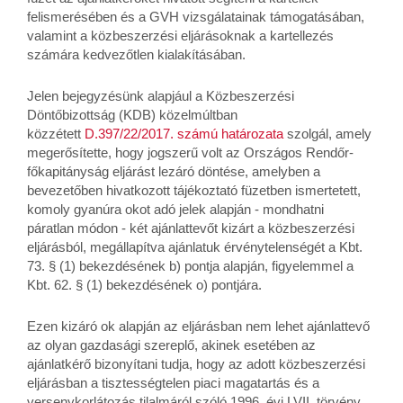
felismerésében és a GVH vizsgálatainak támogatásában,
valamint a közbeszerzési eljárásoknak a kartellezés
számára kedvezőtlen kialakításában.
Jelen bejegyzésünk alapjául a Közbeszerzési
Döntőbizottság (KDB) közelmúltban
közzétett
D.397/22/2017. számú határozata
szolgál, amely
megerősítette, hogy jogszerű volt az Országos Rendőr-
főkapitányság eljárást lezáró döntése, amelyben a
bevezetőben hivatkozott tájékoztató füzetben ismertetett,
komoly gyanúra okot adó jelek alapján - mondhatni
páratlan módon - két ajánlattevőt kizárt a közbeszerzési
eljárásból, megállapítva ajánlatuk érvénytelenségét a Kbt.
73. § (1) bekezdésének b) pontja alapján, figyelemmel a
Kbt. 62. § (1) bekezdésének o) pontjára.
Ezen kizáró ok alapján az eljárásban nem lehet ajánlattevő
az olyan gazdasági szereplő, akinek esetében az
ajánlatkérő bizonyítani tudja, hogy az adott közbeszerzési
eljárásban a tisztességtelen piaci magatartás és a
versenykorlátozás tilalmáról szóló 1996. évi LVII. törvény