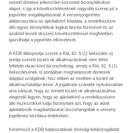
vezető döntése jellemzően közvetett bizonyítékokon
alapul, s így a következtetéseknek nagyobb szerep jut a
jogsértés megállapításánál. A versenyjogsértés
alátámasztása az ajánlatkérő feladata, a rendelkezésre
álló egyes bizonyítékok logikai láncba fűzésével és az
azokból levont okszerű következtetéssel megfelelően
igazolhatja a jogsértés elkövetését.
A KDB álláspontja szerint a Kbt. 62. § (1) bekezdés o)
pontja szerinti kizáró ok alkalmazásának nem lehet
feltétele olyan körű bizonyítottság, amely a Kbt. 62. § (1)
bekezdésének n) pontjában meghatározott döntések
alapjául szolgálnak, hisz ebben az esetben a kizáró ok
alkalmazhatatlan lenne. A jogalkotói szándék nyilvánvalóan
arra irányult, hogy az érintett kizáró ok alkalmazásához
elegendő legyen, hogy az ajánlatkérő a rendelkezésére
álló eszközökkel tudja bizonyítani azt, hogy az adott
ajánlattevők magatartásukat összehangolták a verseny
jogellenes torzítása érdekében.
Kérelmező a KDB határozatának bírósági felülvizsgálatát