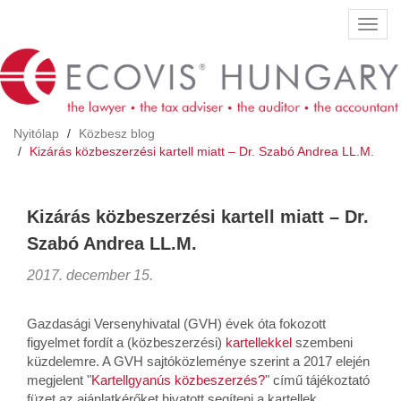
Ugrás
Navig
a
átkap
tartalomra
Nyitólap
Közbesz blog
Kizárás közbeszerzési kartell miatt – Dr. Szabó Andrea LL.M.
Kizárás közbeszerzési kartell miatt – Dr.
Szabó Andrea LL.M.
2017. december 15.
Gazdasági Versenyhivatal (GVH) évek óta fokozott
figyelmet fordít a (közbeszerzési)
kartellekkel
szembeni
küzdelemre. A GVH sajtóközleménye szerint a 2017 elején
megjelent "
Kartellgyanús közbeszerzés?
" című tájékoztató
füzet az ajánlatkérőket hivatott segíteni a kartellek