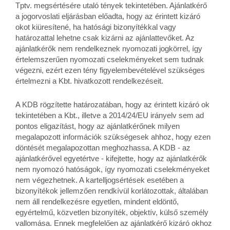
Tptv. megsértésére utaló tények tekintetében. Ajánlatkérő
a jogorvoslati eljárásban előadta, hogy az érintett kizáró
okot kiüresítené, ha hatósági bizonyítékkal vagy
határozattal lehetne csak kizárni az ajánlattevőket. Az
ajánlatkérők nem rendelkeznek nyomozati jogkörrel, így
értelemszerűen nyomozati cselekményeket sem tudnak
végezni, ezért ezen tény figyelembevételével szükséges
értelmezni a Kbt. hivatkozott rendelkezéseit.
A KDB rögzítette határozatában, hogy az érintett kizáró ok
tekintetében a Kbt., illetve a 2014/24/EU irányelv sem ad
pontos eligazítást, hogy az ajánlatkérőnek milyen
megalapozott információk szükségesek ahhoz, hogy ezen
döntését megalapozottan meghozhassa. A KDB - az
ajánlatkérővel egyetértve - kifejtette, hogy az ajánlatkérők
nem nyomozó hatóságok, így nyomozati cselekményeket
nem végezhetnek. A kartelljogsértések esetében a
bizonyítékok jellemzően rendkívül korlátozottak, általában
nem áll rendelkezésre egyetlen, mindent eldöntő,
egyértelmű, közvetlen bizonyíték, objektív, külső személy
vallomása. Ennek megfelelően az ajánlatkérő kizáró okhoz