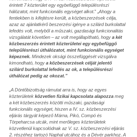
érintett 7 közterület egy egybefüggő településrészi
hálózatot, mint funkcionális egységet alkot
.” „
Ahogy a
fentiekben is kifejtésre került, a közbeszerzések célja,
azaz az ajánlatkérő beszerzési igénye a szilárd burkolattal
lefedés volt, melyből a műszaki, gazdasági funkcionalitás
vizsgálatát követően – az volt megállapítható, hogy
a két
közbeszerzés érintett közterületei egy egybefüggő
településrészi úthálózatot, mint funkcionális egységet
képeznek.
Mindezek oksági összefüggését vizsgálva
kimondható, hogy
a közbeszerzések célját jelentő
szilárd burkolattal lefedés az ok, a településrészi
úthálózat pedig az okozat.”
„A Dönt
ő
bizottság rámutat arra is, hogy az egyes
közterületek
közvetlen fizikai kapcsolata alapozza
meg
a két közbeszerzés közötti m
ű
szaki, gazdasági
funkcionális egységet, hiszen a IV. sz. közbeszerzési
eljárás tárgyát képez
ő
Márna, Pikó, Compó és
Törpeharcsa utcák, mint mer
ő
leges közterületek
közvetlenül kapcsolódnak az V. sz. közbeszerzési eljárás
2. részéhez tartozó Naphal utcához és a Dévér parkhoz. A