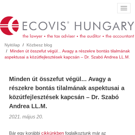
Ugrás
Navig
a
átkap
tartalomra
Nyitólap
Közbesz blog
Minden út összefut végül... Avagy a részekre bontás tilalmának
aspektusai a közútfejlesztések kapcsán – Dr. Szabó Andrea LL.M.
Minden út összefut végül... Avagy a
részekre bontás tilalmának aspektusai a
közútfejlesztések kapcsán – Dr. Szabó
Andrea LL.M.
2021. május 20.
Bár egy korábbi
cikkünkben
foglalkoztunk már az