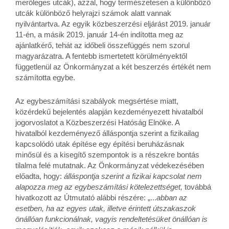
merőleges utcák), azzal, hogy természetesen a különböző
utcák különböző helyrajzi számok alatt vannak
nyilvántartva. Az egyik közbeszerzési eljárást 2019. január
11-én, a másik 2019. január 14-én indította meg az
ajánlatkérő, tehát az időbeli összefüggés nem szorul
magyarázatra. A fentebb ismertetett körülményektől
függetlenül az Önkormányzat a két beszerzés értékét nem
számította egybe.
Az egybeszámítási szabályok megsértése miatt,
közérdekű bejelentés alapján kezdeményezett hivatalból
jogorvoslatot a Közbeszerzési Hatóság Elnöke. A
hivatalból kezdeményező álláspontja szerint a fizikailag
kapcsolódó utak építése egy építési beruházásnak
minősül és a kisegítő szempontok is a részekre bontás
tilalma felé mutatnak. Az Önkormányzat védekezésében
előadta, hogy:
álláspontja szerint a fizikai kapcsolat nem
alapozza meg az egybeszámítási kötelezettséget,
továbbá
hivatkozott az Útmutató alábbi részére: „...
abban az
esetben, ha az egyes utak, illetve érintett útszakaszok
önállóan funkcionálnak, vagyis rendeltetésüket önállóan is