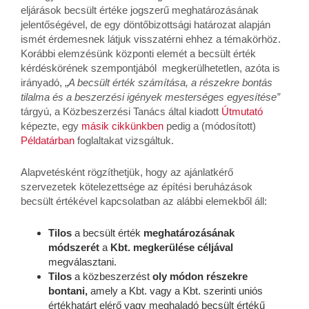
eljárások becsült értéke jogszerű meghatározásának
jelentőségével, de egy döntőbizottsági határozat alapján
ismét érdemesnek látjuk visszatérni ehhez a témakörhöz.
Korábbi elemzésünk központi elemét a becsült érték
kérdéskörének szempontjából megkerülhetetlen, azóta is
irányadó, „
A becsült érték számítása, a részekre bontás
tilalma és a beszerzési igények mesterséges egyesítése”
tárgyú, a Közbeszerzési Tanács által kiadott
Útmutató
képezte, egy
másik cikkünkben
pedig a (módosított)
Példatárban
foglaltakat vizsgáltuk.
Alapvetésként rögzíthetjük, hogy az ajánlatkérő
szervezetek kötelezettsége az építési beruházások
becsült értékével kapcsolatban az alábbi elemekből áll:
Tilos
a becsült érték
meghatározásának
módszerét
a
Kbt. megkerülése céljával
megválasztani.
Tilos
a közbeszerzést
oly módon részekre
bontani,
amely a Kbt. vagy a Kbt. szerinti uniós
értékhatárt elérő vagy meghaladó becsült értékű