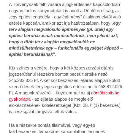
A Törvényszék felhívására a jogkérdéshez kapcsolódóan
nagyon fontos iránymutatást is adott a Döntőbizottság, az
„egy építési engedély - egy építmény” általános elvtől való
eltérés kapcsán, amikor azt írja határozatában, hogy „
egy
terv alapján megvalósuló építmények (pl. utak) egy
építési beruházásnak minősülhetnek, nem jelenti azt,
hogy a több terv alapján megvalósulók ne
minősülhetnének egy – funkcionális egységet képező –
építési beruházásnak
”.
Kis színes a végére, hogy a két közbeszerzési eljárás
jogszerűtlenül részekre bontott becsült értéke nettó
245.293.325 Ft. A két közbeszerzési eljárás alapján kötött
szerződések tényleges együttes értéke: nettó 458.812.026
Ft. A magunk részéről – figyelemmel az új
döntőbizottsági
gyakorlatra
- az eljárás alapos és megfelelő
előkészítésének kötelezettségét (Kbt. 28. § (1) bekezdés)
is a vizsgálat tárgyává tettük volna.
Ha a részekre bontás tilalmával, vagy egyéb
közbeszerzési témakörrel kapcsolatban lennének