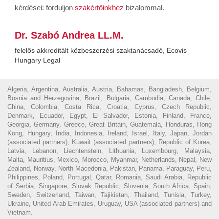
kérdései: forduljon
szakértőinkhez
bizalommal.
Dr. Szabó Andrea LL.M.
felelős akkreditált közbeszerzési szaktanácsadó, Ecovis
Hungary Legal
Algeria, Argentina, Australia, Austria, Bahamas, Bangladesh, Belgium,
Bosnia and Herzegovina, Brazil, Bulgaria, Cambodia, Canada, Chile,
China, Colombia, Costa Rica, Croatia, Cyprus, Czech Republic,
Denmark, Ecuador, Egypt, El Salvador, Estonia, Finland, France,
Georgia, Germany, Greece, Great Britain, Guatemala, Honduras, Hong
Kong, Hungary, India, Indonesia, Ireland, Israel, Italy, Japan, Jordan
(associated partners), Kuwait (associated partners), Republic of Korea,
Latvia, Lebanon, Liechtenstein, Lithuania, Luxembourg, Malaysia,
Malta, Mauritius, Mexico, Morocco, Myanmar, Netherlands, Nepal, New
Zealand, Norway, North Macedonia, Pakistan, Panama, Paraguay, Peru,
Philippines, Poland, Portugal, Qatar, Romania, Saudi Arabia, Republic
of Serbia, Singapore, Slovak Republic, Slovenia, South Africa, Spain,
Sweden, Switzerland, Taiwan, Tajikistan, Thailand, Tunisia, Turkey,
Ukraine, United Arab Emirates, Uruguay, USA (associated partners) and
Vietnam.