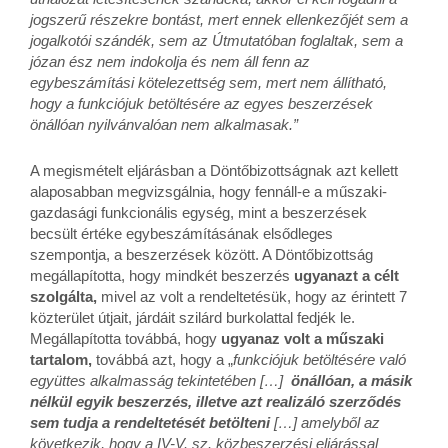
jogszerű részekre bontást, mert ennek ellenkezőjét sem a
jogalkotói szándék, sem az Útmutatóban foglaltak, sem a
józan ész nem indokolja és nem áll fenn az
egybeszámítási kötelezettség sem, mert nem állítható,
hogy a funkciójuk betöltésére az egyes beszerzések
önállóan nyilvánvalóan nem alkalmasak.”
A megismételt eljárásban a Döntőbizottságnak azt kellett
alaposabban megvizsgálnia, hogy fennáll-e a műszaki-
gazdasági funkcionális egység, mint a beszerzések
becsült értéke egybeszámításának elsődleges
szempontja, a beszerzések között. A Döntőbizottság
megállapította, hogy mindkét beszerzés
ugyanazt a célt
szolgálta,
mivel az volt a rendeltetésük, hogy az érintett 7
közterület útjait, járdáit szilárd burkolattal fedjék le.
Megállapította továbbá, hogy
ugyanaz volt a műszaki
tartalom,
továbbá azt, hogy a „
funkciójuk betöltésére való
együttes alkalmasság tekintetében […]
önállóan, a másik
nélkül egyik beszerzés, illetve azt realizáló szerződés
sem tudja a rendeltetését betölteni
[…] amelyből az
következik, hogy a IV-V. sz. közbeszerzési eljárással