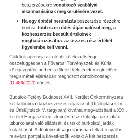
beszerzésekre
vonatkozó szabályai
alkalmazásának megkerülésére vezet.
Ha egy építési beruházás
beszerzése részekre
bontva,
több szerződés útján valósul meg, a
közbeszerzés becsült értékének
meghatározásához az összes rész értékét
figyelembe kell venni.
Cikkünk apropója az utóbbi kötelezettséggel
összefüggésben a Fővárosi Törvényszék és Kúria
közigazgatási perben született ítéletének megfelelően
megismételt eljárásban meghozott döntőbizottsági
(
D.486/2020
) döntés.
Budafok-Tétény Budapest XXII. Kerület Önkormányzata
két különböző közbeszerzési eljárással (Útfelújítások IV.
és Útfelújítások V. tárgyban) kívánta megvalósítani a XXII.
kerület Horgásztelep településrésze földútjainak szilárd
útburkolattal való ellátását, és térkő burkolatú járdák
kialakítását. A döntőbizottsági eljárásban feltárt tényállás
releváns pontjai a következők voltak: A két beszerzés