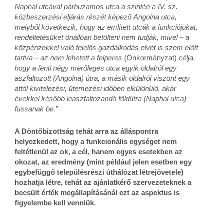
Naphal utcával párhuzamos utca a szintén a IV. sz.
közbeszerzési eljárás részét képez
ő
Angolna utca,
melyb
ő
l következik, hogy az említett utcák a funkciójukat,
rendeltetésüket önállóan betölteni nem tudják, mivel – a
közpénzekkel való felel
ő
s gazdálkodás elvét is szem el
ő
tt
tartva – az nem lehetett a felperes
(Önkormányzat)
célja,
hogy a fenti négy mer
ő
leges utca egyik oldalról egy
aszfaltozott (Angolna) útra, a másik oldalról viszont egy
attól kivitelezési, ütemezési id
ő
ben elkülönül
ő
, akár
évekkel kés
ő
bb leaszfaltozandó földútra (Naphal utca)
fussanak be.”
A Döntőbizottság tehát arra az álláspontra
helyezkedett, hogy a funkcionális egységet nem
feltétlenül az ok, a cél, hanem egyes esetekben az
okozat, az eredmény (mint például jelen esetben egy
egybefüggő településrészi úthálózat létrejövetele)
hozhatja létre, tehát az ajánlatkérő szervezeteknek a
becsült érték megállapításánál ezt az aspektus is
figyelembe kell venniük.