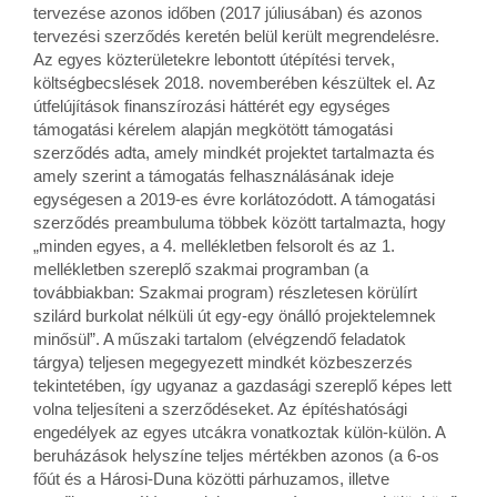
tervezése azonos időben (2017 júliusában) és azonos
tervezési szerződés keretén belül került megrendelésre.
Az egyes közterületekre lebontott útépítési tervek,
költségbecslések 2018. novemberében készültek el. Az
útfelújítások finanszírozási háttérét egy egységes
támogatási kérelem alapján megkötött támogatási
szerződés adta, amely mindkét projektet tartalmazta és
amely szerint a támogatás felhasználásának ideje
egységesen a 2019-es évre korlátozódott. A támogatási
szerződés preambuluma többek között tartalmazta, hogy
„minden egyes, a 4. mellékletben felsorolt és az 1.
mellékletben szereplő szakmai programban (a
továbbiakban: Szakmai program) részletesen körülírt
szilárd burkolat nélküli út egy-egy önálló projektelemnek
minősül”. A műszaki tartalom (elvégzendő feladatok
tárgya) teljesen megegyezett mindkét közbeszerzés
tekintetében, így ugyanaz a gazdasági szereplő képes lett
volna teljesíteni a szerződéseket. Az építéshatósági
engedélyek az egyes utcákra vonatkoztak külön-külön. A
beruházások helyszíne teljes mértékben azonos (a 6-os
főút és a Hárosi-Duna közötti párhuzamos, illetve