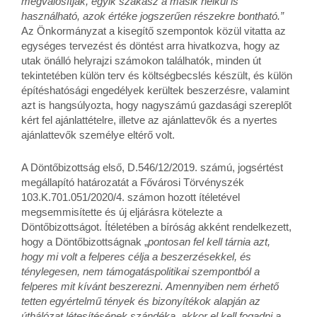
megvalósítják, egyik szakasz a másik nélkül is
használható, azok értéke jogszerűen részekre bontható.”
Az Önkormányzat a kisegítő szempontok közül vitatta az
egységes tervezést és döntést arra hivatkozva, hogy az
utak önálló helyrajzi számokon találhatók, minden út
tekintetében külön terv és költségbecslés készült, és külön
építéshatósági engedélyek kerültek beszerzésre, valamint
azt is hangsúlyozta, hogy nagyszámú gazdasági szereplőt
kért fel ajánlattételre, illetve az ajánlattevők és a nyertes
ajánlattevők személye eltérő volt.
A Döntőbizottság első, D.546/12/2019. számú, jogsértést
megállapító határozatát a Fővárosi Törvényszék
103.K.701.051/2020/4. számon hozott ítéletével
megsemmisítette és új eljárásra kötelezte a
Döntőbizottságot. Ítéletében a bíróság akként rendelkezett,
hogy a Döntőbizottságnak „
pontosan fel kell tárnia azt,
hogy mi volt a felperes célja a beszerzésekkel, és
ténylegesen, nem támogatáspolitikai szempontból a
felperes mit kívánt beszerezni
.
Amennyiben nem érhető
tetten egyértelmű tények és bizonyítékok alapján az
úthálózat létesítésének szándéka, akkor el kell fogadni a