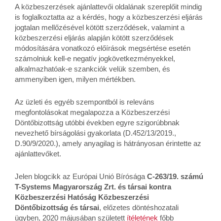
A közbeszerzések ajánlattevői oldalának szereplőit mindig
is foglalkoztatta az a kérdés, hogy a közbeszerzési eljárás
jogtalan mellőzésével kötött szerződések, valamint a
közbeszerzési eljárás alapján kötött szerződések
módosítására vonatkozó előírások megsértése esetén
számolniuk kell-e negatív jogkövetkezményekkel,
alkalmazhatóak-e szankciók velük szemben, és
ammenyiben igen, milyen mértékben.
Az üzleti és egyéb szempontból is releváns
megfontolásokat megalapozza a Közbeszerzési
Döntőbizottság utóbbi években egyre szigorúbbnak
nevezhető bírságolási gyakorlata (D.452/13/2019.,
D.90/9/2020.), amely anyagilag is hátrányosan érintette az
ajánlattevőket.
Jelen blogcikk az Európai Unió Bírósága
C-263/19. számú
T-Systems Magyarország Zrt. és társai kontra
Közbeszerzési Hatóság Közbeszerzési
Döntőbizottság és társai
, előzetes döntéshozatali
ügyben, 2020 májusában született
ítéletének
főbb