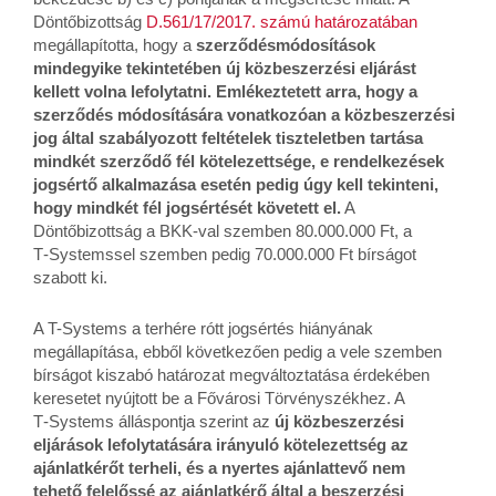
Döntőbizottság
D.561/17/2017. számú határozatában
megállapította, hogy a
szerződésmódosítások
mindegyike tekintetében új közbeszerzési eljárást
kellett volna lefolytatni. Emlékeztetett arra, hogy a
szerződés módosítására vonatkozóan a közbeszerzési
jog által szabályozott feltételek tiszteletben tartása
mindkét szerződő fél kötelezettsége, e rendelkezések
jogsértő alkalmazása esetén pedig úgy kell tekinteni,
hogy mindkét fél jogsértését követett el.
A
Döntőbizottság a BKK‑val szemben 80.000.000 Ft, a
T‑Systemssel szemben pedig 70.000.000 Ft bírságot
szabott ki.
A T-Systems a terhére rótt jogsértés hiányának
megállapítása, ebből következően pedig a vele szemben
bírságot kiszabó határozat megváltoztatása érdekében
keresetet nyújtott be a Fővárosi Törvényszékhez. A
T‑Systems álláspontja szerint az
új közbeszerzési
eljárások lefolytatására irányuló kötelezettség az
ajánlatkérőt terheli, és a nyertes ajánlattevő nem
tehető felelőssé az ajánlatkérő által a beszerzési