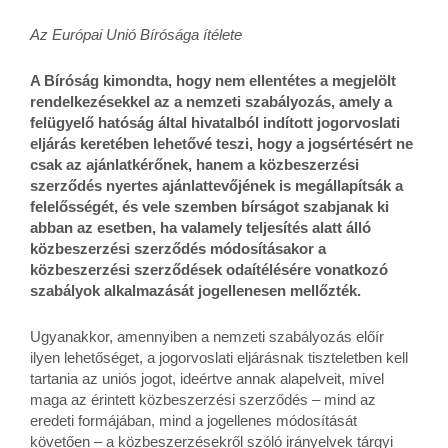
Az Európai Unió Bírósága ítélete
A Bíróság kimondta, hogy nem ellentétes a megjelölt
rendelkezésekkel az a nemzeti szabályozás, amely a
felügyelő hatóság által hivatalból indított jogorvoslati
eljárás keretében lehetővé teszi, hogy a jogsértésért ne
csak az ajánlatkérőnek, hanem a közbeszerzési
szerződés nyertes ajánlattevőjének is megállapítsák a
felelősségét, és vele szemben bírságot szabjanak ki
abban az esetben, ha valamely teljesítés alatt álló
közbeszerzési szerződés módosításakor a
közbeszerzési szerződések odaítélésére vonatkozó
szabályok alkalmazását jogellenesen mellőzték.
Ugyanakkor, amennyiben a nemzeti szabályozás előír
ilyen lehetőséget, a jogorvoslati eljárásnak tiszteletben kell
tartania az uniós jogot, ideértve annak alapelveit, mivel
maga az érintett közbeszerzési szerződés – mind az
eredeti formájában, mind a jogellenes módosítását
követően – a közbeszerzésekről szóló irányelvek tárgyi