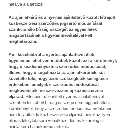
hatálya alá tartozik.
Az ajánlatkérő és a nyertes ajánlattevő között létrejött
közbeszerzési szerződés jogsértő módosítását
szankcionáló bírság összegét az egyes felek
magatartásának a figyelembevételével kell
meghatározni
.
Ami közelebbről a nyertes ajánlattevőt illeti,
figyelembe lehet venni többek között azt a körülményt,
hogy ő kezdeményezte a szerződés módosítását,
illetve, hogy ő sugalmazta az ajánlatkérőnek, sőt
követelte tőle, hogy azon szükségletek kielégítése
érdekében, amelyek e szerződés módosítását
megkövetelték, ne szervezzen új közbeszerzési
eljárást
. Ellenben az említett nyertes ajánlattevővel
szemben kiszabott bírság összege nem függhet attól a
körülménytől, hogy a szerződés módosítása érdekében
nem folytattak le közbeszerzési eljárást, mivel az ilyen
eljárás lefolytatására vonatkozó döntés kizárólag az
ajánlatkérő hatáskörébe tartozik.