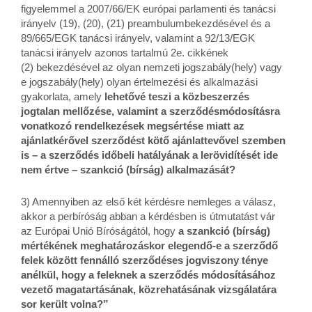
figyelemmel a 2007/66/EK európai parlamenti és tanácsi
irányelv (19), (20), (21) preambulumbekezdésével és a
89/665/EGK tanácsi irányelv, valamint a 92/13/EGK
tanácsi irányelv azonos tartalmú 2e. cikkének
(2) bekezdésével az olyan nemzeti jogszabály(hely) vagy
e jogszabály(hely) olyan értelmezési és alkalmazási
gyakorlata, amely
lehetővé teszi a közbeszerzés
jogtalan mellőzése, valamint a szerződésmódosításra
vonatkozó rendelkezések megsértése miatt az
ajánlatkérővel szerződést kötő ajánlattevővel szemben
is – a szerződés időbeli hatályának a lerövidítését ide
nem értve – szankció (bírság) alkalmazását?
3) Amennyiben az első két kérdésre nemleges a válasz,
akkor a perbíróság abban a kérdésben is útmutatást vár
az Európai Unió Bíróságától, hogy
a szankció (bírság)
mértékének meghatározáskor elegendő-e a szerződő
felek között fennálló szerződéses jogviszony ténye
anélkül, hogy a feleknek a szerződés módosításához
vezető magatartásának, közrehatásának vizsgálatára
sor került volna?”