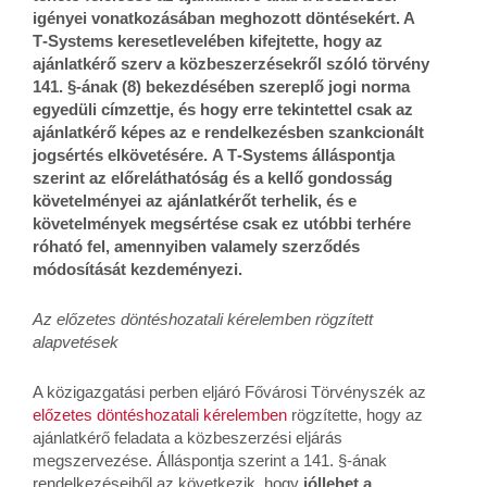
igényei vonatkozásában meghozott döntésekért. A
T‑Systems keresetlevelében kifejtette, hogy az
ajánlatkérő szerv a közbeszerzésekről szóló törvény
141. §‑ának (8) bekezdésében szereplő jogi norma
egyedüli címzettje, és hogy erre tekintettel csak az
ajánlatkérő képes az e rendelkezésben szankcionált
jogsértés elkövetésére.
A T‑Systems álláspontja
szerint az előreláthatóság és a kellő gondosság
követelményei az ajánlatkérőt terhelik, és e
követelmények megsértése csak ez utóbbi terhére
róható fel, amennyiben valamely szerződés
módosítását kezdeményezi.
Az előzetes döntéshozatali kérelemben rögzített
alapvetések
A közigazgatási perben eljáró Fővárosi Törvényszék az
előzetes döntéshozatali kérelemben
rögzítette, hogy az
ajánlatkérő feladata a közbeszerzési eljárás
megszervezése. Álláspontja szerint a 141. §‑ának
rendelkezéseiből az következik, hogy
jóllehet a