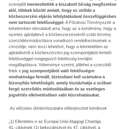
szereplőt
mentesítették a kiszabott bírság megfizetése
alól, többek között amiatt, hogy ez utóbbi a
közbeszerzési eljárás lefolytatásával összefüggésben
nem tartozott felelősséggel
. A Fővárosi Törvényszék a
kérelemben rámutatott arra, hogy az a körülmény, hogy a
nyertes ajánlattevő a közbeszerzésekről szóló törvény
szerződésmódosításra vonatkozó rendelkezéseinek a
címzettje, nem teszi lehetővé, hogy a tekintetében az
ajánlatkérőt a közbeszerzési jog szempontjából terhelő
felelősséggel megegyező felelősség kerüljön
megállapításra. Véleménye szerint, jóllehet a szerződő
felek e
jog szempontjából való felelősségre
vonhatósága fennáll, biztosítani kell számukra a
bizonyítás lehetőségét, amely tisztázhatja a szóban
forgó szerződés módosításában és az esetleges
jogsértés elkövetésében való közrehatásukat.
Az előzetes döntéshozatalra előterjesztett kérdések
„1) Ellentétes-e az Európai Unió Alapjogi Chartája
41. cikkének (1) bekezdésével és 47. cikkével, a