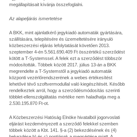
megállapításait kívánja összefoglalni.
Az alapeljárás ismertetése
A BKK, mint ajánlatkérő jegykiadó automaták gyártására,
szállítására, telepítésére és üzemeltetésére irányuló
közbeszerzési eljárás lefolytatását követően 2013.
szeptember 4‑én 5.561.690.409 Ft összértékű szerződést
kötött a T‑Systemssel. A felek ezt a szerződést többször
módosították. Többek között 2017. július 13‑án a BKK
megrendelte a T‑Systemstől a jegykiadó automaták
központi vezérlőrendszerének a webes értékesítést
lehetővé tévő szoftvermodullal való kiegészítését. Később
rendelkeztek arról, hogy a szerződésmódosítás szerinti
többlet‑ellenszolgáltatás mértéke nem haladhatja meg a
2.530.195.870 Ft‑ot.
A Közbeszerzési Hatóság Elnöke hivatalból jogorvoslati
eljárást kezdeményezett a szerződő felekkel szemben
többek között a Kbt. 141. §‑a (2) bekezdésének és (4)
bekezdése b) és c) pontjának a megsértése miatt. A