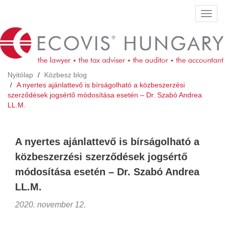
Ugrás
Navig
a
átkap
tartalomra
Nyitólap
Közbesz blog
A nyertes ajánlattevő is bírságolható a közbeszerzési
szerződések jogsértő módosítása esetén – Dr. Szabó Andrea
LL.M.
A nyertes ajánlattevő is bírságolható a
közbeszerzési szerződések jogsértő
módosítása esetén – Dr. Szabó Andrea
LL.M.
2020. november 12.