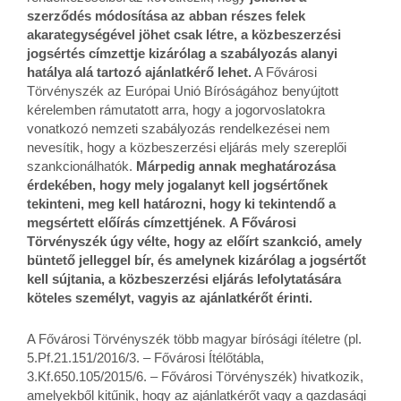
szerződés módosítása az abban részes felek
akarategységével jöhet csak létre, a közbeszerzési
jogsértés címzettje kizárólag a szabályozás alanyi
hatálya alá tartozó ajánlatkérő lehet.
A Fővárosi
Törvényszék az Európai Unió Bíróságához benyújtott
kérelemben rámutatott arra, hogy a jogorvoslatokra
vonatkozó nemzeti szabályozás rendelkezései nem
nevesítik, hogy a közbeszerzési eljárás mely szereplői
szankcionálhatók.
Márpedig annak meghatározása
érdekében, hogy mely jogalanyt kell jogsértőnek
tekinteni, meg kell határozni, hogy ki tekintendő a
megsértett előírás címzettjének
.
A Fővárosi
Törvényszék úgy vélte, hogy az előírt szankció, amely
büntető jelleggel bír, és amelynek kizárólag a jogsértőt
kell sújtania, a közbeszerzési eljárás lefolytatására
köteles személyt, vagyis az ajánlatkérőt érinti.
A Fővárosi Törvényszék több magyar bírósági ítéletre (pl.
5.Pf.21.151/2016/3. – Fővárosi Ítélőtábla,
3.Kf.650.105/2015/6. – Fővárosi Törvényszék) hivatkozik,
amelyekből kitűnik, hogy az ajánlatkérőt vagy a gazdasági