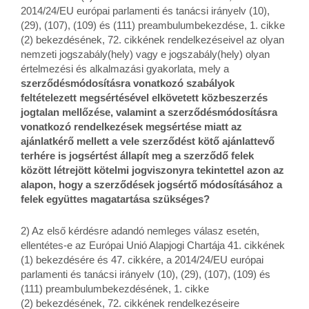
2014/24/EU európai parlamenti és tanácsi irányelv (10),
(29), (107), (109) és (111) preambulumbekezdése, 1. cikke
(2) bekezdésének, 72. cikkének rendelkezéseivel az olyan
nemzeti jogszabály(hely) vagy e jogszabály(hely) olyan
értelmezési és alkalmazási gyakorlata, mely a
szerződésmódosításra vonatkozó szabályok
feltételezett megsértésével elkövetett közbeszerzés
jogtalan mellőzése, valamint a szerződésmódosításra
vonatkozó rendelkezések megsértése miatt az
ajánlatkérő mellett a vele szerződést kötő ajánlattevő
terhére is jogsértést állapít meg a szerződő felek
között létrejött kötelmi jogviszonyra tekintettel azon az
alapon, hogy a szerződések jogsértő módosításához a
felek együttes magatartása szükséges?
2) Az első kérdésre adandó nemleges válasz esetén,
ellentétes-e az Európai Unió Alapjogi Chartája 41. cikkének
(1) bekezdésére és 47. cikkére, a 2014/24/EU európai
parlamenti és tanácsi irányelv (10), (29), (107), (109) és
(111) preambulumbekezdésének, 1. cikke
(2) bekezdésének, 72. cikkének rendelkezéseire