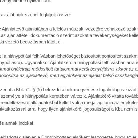
rvénytelenné nyilvánítani.
 az alábbiak szerint foglaljuk össze:
y Ajánlattevő ajánlatában a felelős műszaki vezetőre vonatkozó szak
z ajánlattételi dokumentáció szerint azokat a tevékenységeket kellett
i vezető beosztásban látott el.
tel a hiánypótlási felhívásban lehetőséget biztosított pontosított szakm
ypótlásra). Ugyanakkor Ajánlatkérő a hiánypótlási felhívásban arra is 
kmai önéletrajz módosított tartalommal kerül benyújtásra, akkor az er
s módosítsa az ajánlattevő, mert egyébként az ajánlat belső összhang
erint a Kbt. 71. § (9) bekezdésének megsértése fogalmilag is kizárt, 
zemélye a hiánypótlás keretében változik. Ajánlatkérő vitatta továb
 rendelkezésre álló adatokból kellett volna megállapítania az értékel
hivatkozással arra, hogy ilyen ajánlatkérői jogosultságot a Kbt. nem i
és annak indokai
 előadottak alapján a Döntőbizottság elsőként leszögezte, hogy az érin