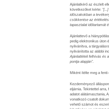
Ajánlatkérő az észlelt el
következőket kérte:
"[..
időszakokban a tevékeny
csökkentse az értékelé
tapasztalat időtartamát é
Ajánlattevő a hiánypótlás
pedig elektronikus úton é
nyilvánítva, a tárgyalás
nyilvánította az alábbi i
Ajánlattételi felhívás é
pontja alapján".
Miként ítélte meg a fent
Kezdeményező álláspontja
eljárnia. Tekintettel arr
adatot alátámasztania, A
vonatkozó csatolt dokume
vehető számot és eszerint