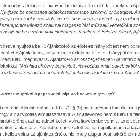
lentmondásra tekintettel hiánypótlási felhívást küldött ki, amelyben Ajá
.] Nyújtson be pontosított adatokat tartalmazó szakmai önéletrajzot. A
sége nem felelős műszaki vezető beosztásban történt, úgy ezekkel 
si szempontot képező szakmai magasépítési műszaki vezetőként sze
s nyújtson be a módosított időtartamot tartalmazó Felolvasólapot, Ajánl
t késve nyújtotta be ki, Ajánlatkérő az elkésett hiánypótlást nem bonto
rtesítette Ajánlattevőt, hogy mivel ajánlata az elkésett hiánypótlás mi
ra nem kerül meghívásra. Ajánlatkérő az összegezésben Ajánlattevő a
ndokokkal:
"Ajánlata elkésve benyújtott hiánypótlás miatt egyéb okból
s a közbeszerzési dokumentumok feltételeinek, ajánlata ezért a Kbt. 73
i cselekményeket a jogorvoslati eljárás kezdeményezője?
 szerint Ajánlatkérőnek a Kbt. 71. § (9) bekezdésben foglaltakra fig
a, hogy a hiánypótlás elmulasztásával Ajánlattevőnek nem sikerült a fe
jánlatkérőnek azt az adatot kellett volna figyelembe vennie, amelyet
ntum alátámaszt. Ajánlatkérőnek kellett volna megállapítania a tapa
 kellett volna az ajánlatot értékelnie, mely alapján Ajánlatkérőnek ne