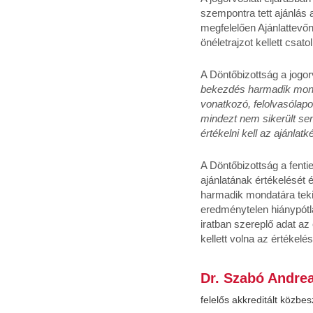
szempontra tett ajánlás
megfelelően Ajánlattevőne
önéletrajzot kellett csat
A Döntőbizottság a jogorv
bekezdés harmadik monda
vonatkozó, felolvasólapo
mindezt nem sikerült sem
értékelni kell az ajánlatk
A Döntőbizottság a fentie
ajánlatának értékelését é
harmadik mondatára tekin
eredménytelen hiánypótlá
iratban szereplő adat az
kellett volna az értékelé
Dr. Szabó Andre
felelős akkreditált közb