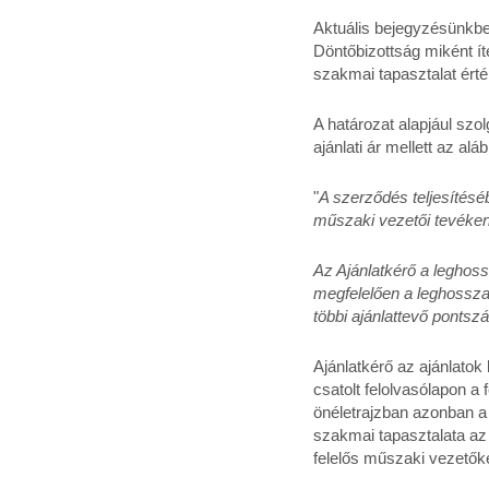
Aktuális bejegyzésünkb
Döntőbizottság miként íté
szakmai tapasztalat ért
A határozat alapjául szol
ajánlati ár mellett az alá
"
A szerződés teljesítés
műszaki vezetői tevéke
Az Ajánlatkérő a leghoss
megfelelően a leghossza
többi ajánlattevő pontsz
Ajánlatkérő az ajánlatok 
csatolt felolvasólapon a 
önéletrajzban azonban 
szakmai tapasztalata az 
felelős műszaki vezetőké