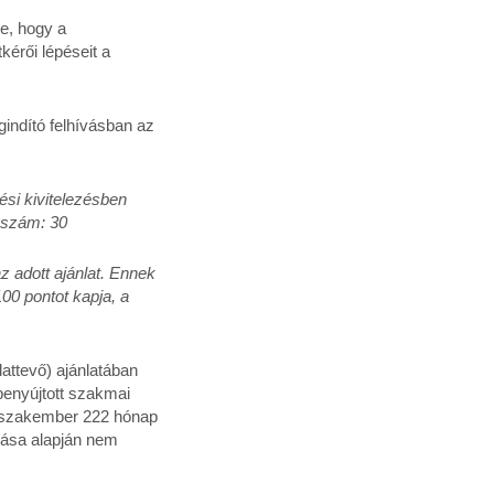
be, hogy a
kérői lépéseit a
egindító felhívásban az
si kivitelezésben
yszám: 30
z adott ajánlat. Ennek
00 pontot kapja, a
lattevő) ajánlatában
 benyújtott szakmai
ő szakember 222 hónap
írása alapján nem