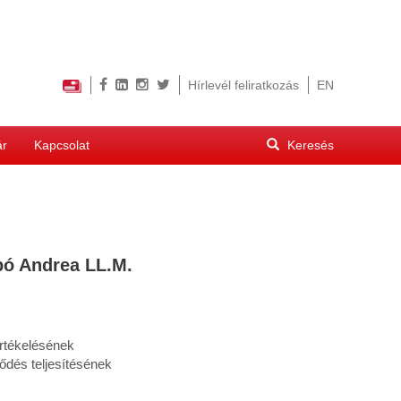
Hírlevél feliratkozás
EN
Keresés
ár
Kapcsolat
űrlap
Keresés
abó Andrea LL.M.
értékelésének
ődés teljesítésének