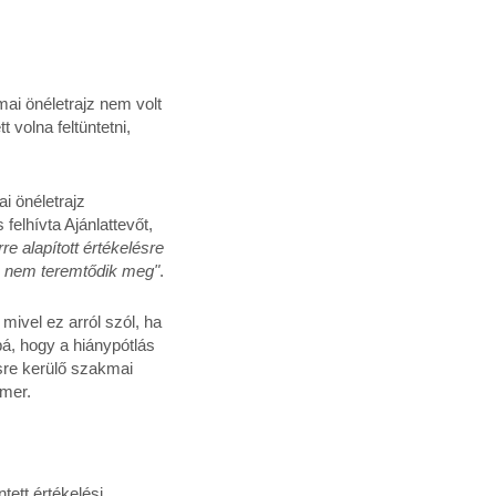
mai önéletrajz nem volt
 volna feltüntetni,
ai önéletrajz
felhívta Ajánlattevőt,
re alapított értékelésre
ja nem teremtődik meg"
.
mivel ez arról szól, ha
bá, hogy a hiánypótlás
ésre kerülő szakmai
smer.
tett értékelési