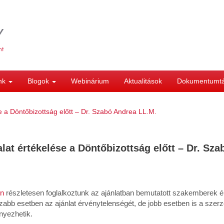
ink
Blogok
Webinárium
Aktualitások
Dokumentumt
e a Döntőbizottság előtt – Dr. Szabó Andrea LL.M.
lat értékelése a Döntőbizottság előtt – Dr. Sz
en
részletesen foglalkoztunk az ajánlatban bemutatott szakemberek 
zabb esetben az ajánlat érvénytelenségét, de jobb esetben is a szerz
yezhetik.