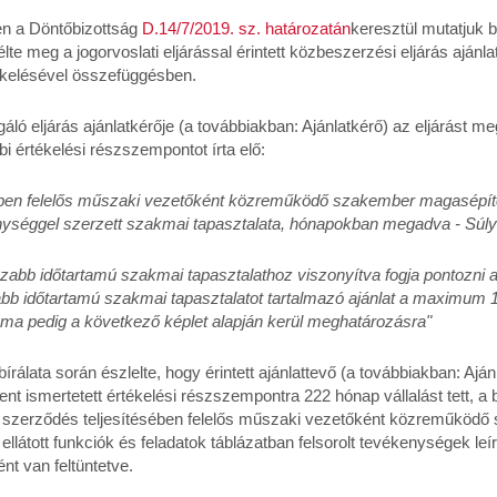
en a Döntőbizottság
D.14/7/2019. sz. határozatán
keresztül mutatjuk 
lte meg a jogorvoslati eljárással érintett közbeszerzési eljárás ajánlat
ékelésével összefüggésben.
gáló eljárás ajánlatkérője (a továbbiakban: Ajánlatkérő) az eljárást m
bbi értékelési részszempontot írta elő:
ében felelős műszaki vezetőként közreműködő szakember magasépíté
nységgel szerzett szakmai tapasztalata, hónapokban megadva - Súl
zabb időtartamú szakmai tapasztalathoz viszonyítva fogja pontozni a
bb időtartamú szakmai tapasztalatot tartalmazó ajánlat a maximum 1
áma pedig a következő képlet alapján kerül meghatározásra"
bírálata során észlelte, hogy érintett ajánlattevő (a továbbiakban: Aján
fent ismertetett értékelési részszempontra 222 hónap vállalást tett, a
a szerződés teljesítésében felelős műszaki vezetőként közreműköd
ellátott funkciók és feladatok táblázatban felsorolt tevékenységek le
nt van feltüntetve.