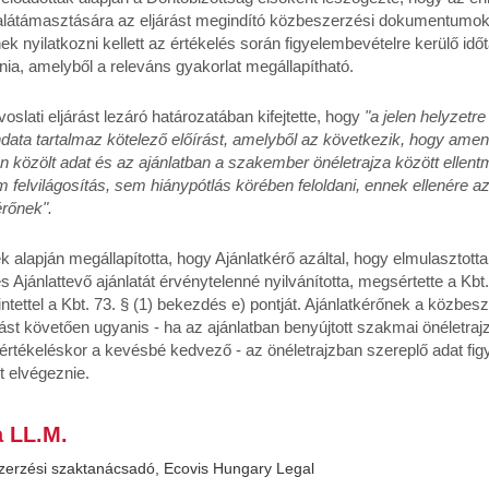
 alátámasztására az eljárást megindító közbeszerzési dokumentumok
k nyilatkozni kellett az értékelés során figyelembevételre kerülő idő
olnia, amelyből a releváns gyakorlat megállapítható.
oslati eljárást lezáró határozatában kifejtette, hogy
"a jelen helyzetre
ta tartalmaz kötelező előírást, amelyből az következik, hogy ame
n közölt adat és az ajánlatban a szakember önéletrajza között ellent
 felvilágosítás, sem hiánypótlás körében feloldani, ennek ellenére az
érőnek".
k alapján megállapította, hogy Ajánlatkérő azáltal, hogy elmulasztotta
s Ajánlattevő ajánlatát érvénytelenné nyilvánította, megsértette a Kbt
tettel a Kbt. 73. § (1) bekezdés e) pontját. Ajánlatkérőnek a közbes
st követően ugyanis - ha az ajánlatban benyújtott szakmai önéletraj
 értékeléskor a kevésbé kedvező - az önéletrajzban szereplő adat fi
st elvégeznie.
a LL.M.
eszerzési szaktanácsadó, Ecovis Hungary Legal