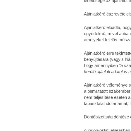
lehetősége az ajánlatot é
Ajánlatkérő észrevételeit
Ajánlatkérő előadta, hog
egyértelmű, mivel abban a
amelyeket felelős műszak
Ajánlatkérő erre tekintet
benyújtására (vagyis hián
hogy amennyiben
"a sza
kerülő ajánlati adatot i
Ajánlatkérő véleménye sz
a bemutatott szakember s
nem teljesítése esetén a
tapasztalat időtartamát, 
Döntőbizottság döntése 
A jogorvoslati eljárásban