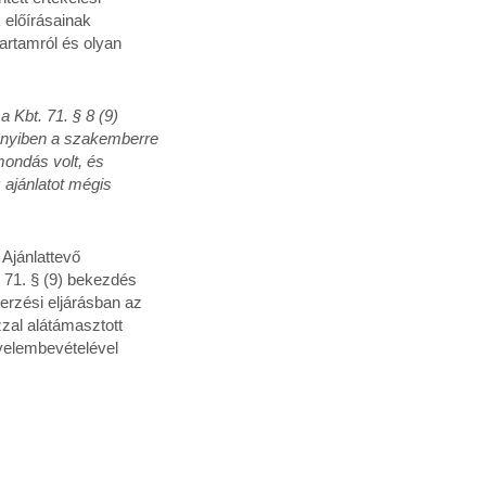
 előírásainak
tartamról és olyan
 a Kbt. 71. § 8 (9)
nnyiben a szakemberre
mondás volt, és
 ajánlatot mégis
 Ajánlattevő
. 71. § (9) bekezdés
zerzési eljárásban az
zzal alátámasztott
gyelembevételével