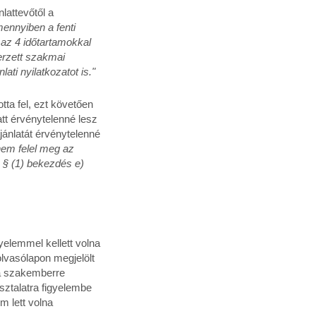
nlattevőtől a
mennyiben a fenti
az 4 időtartamokkal
rzett szakmai
ati nyilatkozatot is."
tta fel, ezt követően
att érvénytelenné lesz
jánlatát érvénytelenné
 nem felel meg az
. § (1) bekezdés e)
yelemmel kellett volna
lolvasólapon megjelölt
 a szakemberre
sztalatra figyelembe
m lett volna