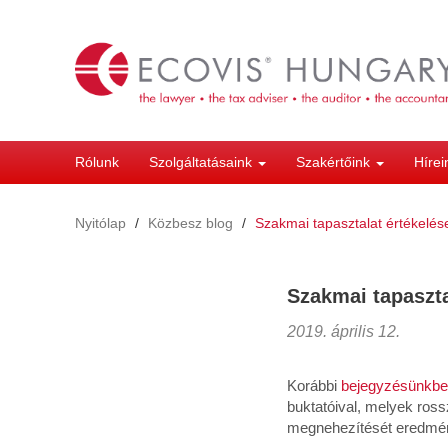
Ugrás
a
tartalomra
Rólunk
Szolgáltatásaink
Szakértőink
Híre
Nyitólap
Közbesz blog
Szakmai tapasztalat értékelés
Szakmai tapaszta
2019. április 12.
Korábbi
bejegyzésünkb
buktatóival, melyek ross
megnehezítését eredmén