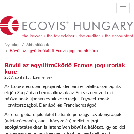
Ugrás
Navig
a
átkap
tartalomra
Nyitólap
Aktualitások
Bővül az együttműködő Ecovis jogi irodák köre
Bővül az együttműködő Ecovis jogi irodák
köre
2017. április 18. | Események
Az Ecovis európai régiójának idei partner találkozóján április
elején Zágrábban bemutatkoztak az Ecovis nemzetközi
hálózatának újonnan csatlakozó tagjai: ügyvédi irodák
Horvátországból, Dániából és Franciaországból.
Az erős globális jelenlétet biztosító pénzügyi tevékenységek
(adótanácsadás, audit, könyvelés) mellett a
jogi
szolgáltatásokban is intenzíven bővül a hálózat
, így az idei
rendezvényen az eddigieknél is több ügyvéd vett részt.