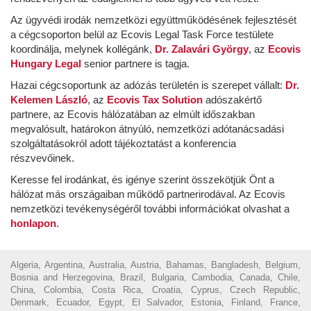
Az ügyvédi irodák nemzetközi együttműködésének fejlesztését
a cégcsoporton belül az Ecovis Legal Task Force testülete
koordinálja, melynek kollégánk,
Dr. Zalavári György
, az
Ecovis
Hungary Legal
senior partnere is tagja.
Hazai cégcsoportunk az adózás területén is szerepet vállalt:
Dr.
Kelemen László
, az
Ecovis Tax Solution
adószakértő
partnere, az Ecovis hálózatában az elmúlt időszakban
megvalósult, határokon átnyúló, nemzetközi adótanácsadási
szolgáltatásokról adott tájékoztatást a konferencia
részvevőinek.
Keresse fel irodánkat, és igénye szerint összekötjük Önt a
hálózat más országaiban működő partnerirodával. Az Ecovis
nemzetközi tevékenységéről további információkat olvashat a
honlapon
.
Algeria, Argentina, Australia, Austria, Bahamas, Bangladesh, Belgium,
Bosnia and Herzegovina, Brazil, Bulgaria, Cambodia, Canada, Chile,
China, Colombia, Costa Rica, Croatia, Cyprus, Czech Republic,
Denmark, Ecuador, Egypt, El Salvador, Estonia, Finland, France,