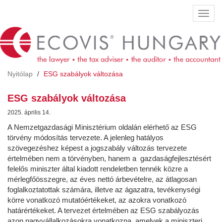
Ugrás
Navig
a
átkap
tartalomra
Nyitólap
ESG szabályok változása
ESG szabályok változása
2025. április 14.
A Nemzetgazdasági Minisztérium oldalán elérhető az ESG
törvény módosítás tervezete. A jelenleg hatályos
szövegezéshez képest a jogszabály változás tervezete
értelmében nem a törvényben, hanem a gazdaságfejlesztésért
felelős miniszter által kiadott rendeletben tennék közre a
mérlegfőösszegre, az éves nettó árbevételre, az átlagosan
foglalkoztatottak számára, illetve az ágazatra, tevékenységi
körre vonatkozó mutatóértékeket, az azokra vonatkozó
határértékeket. A tervezet értelmében az ESG szabályozás
azon nagyvállalkozásokra vonatkozna, amelyek a miniszteri