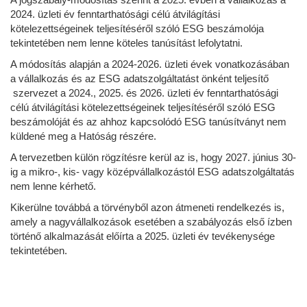
2024. üzleti év fenntarthatósági célú átvilágítási
kötelezettségeinek teljesítéséről szóló ESG beszámolója
tekintetében nem lenne köteles tanúsítást lefolytatni.
A módosítás alapján a 2024-2026. üzleti évek vonatkozásában
a vállalkozás és az ESG adatszolgáltatást önként teljesítő
szervezet a 2024., 2025. és 2026. üzleti év fenntarthatósági
célú átvilágítási kötelezettségeinek teljesítéséről szóló ESG
beszámolóját és az ahhoz kapcsolódó ESG tanúsítványt nem
küldené meg a Hatóság részére.
A tervezetben külön rögzítésre kerül az is, hogy 2027. június 30-
ig a mikro-, kis- vagy középvállalkozástól ESG adatszolgáltatás
nem lenne kérhető.
Kikerülne továbbá a törvényből azon átmeneti rendelkezés is,
amely a nagyvállalkozások esetében a szabályozás első ízben
történő alkalmazását előírta a 2025. üzleti év tevékenysége
tekintetében.