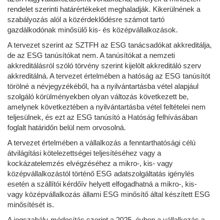
rendelet szerinti határértékeket meghaladják. Kikerülnének a
szabályozás alól a közérdeklődésre számot tartó
gazdálkodónak minősülő kis- és középvállalkozások.
A tervezet szerint az SZTFH az ESG tanácsadókat akkreditálja,
de az ESG tanúsítókat nem. A tanúsítókat a nemzeti
akkreditálásról szóló törvény szerint kijelölt akkreditáló szerv
akkreditálná. A tervezet értelmében a hatóság az ESG tanúsítót
törölné a névjegyzékéből, ha a nyilvántartásba vétel alapjául
szolgáló körülményekben olyan változás következett be,
amelynek következtében a nyilvántartásba vétel feltételei nem
teljesülnek, és ezt az ESG tanúsító a Hatóság felhívásában
foglalt határidőn belül nem orvosolná.
A tervezet értelmében a vállalkozás a fenntarthatósági célú
átvilágítási kötelezettségei teljesítéséhez vagy a
kockázatelemzés elvégzéséhez a mikro-, kis- vagy
középvállalkozástól történő ESG adatszolgáltatás igénylés
esetén a szállítói kérdőív helyett elfogadhatná a mikro-, kis-
vagy középvállalkozás állami ESG minősítő által készített ESG
minősítését is.
A jogszabály-módosítás szerint a 2025. évben a vállalkozás a