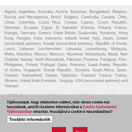
Algeria, Argentina, Australia, Austria, Bahamas, Bangladesh, Belgium,
Bosnia and Herzegovina, Brazil, Bulgaria, Cambodia, Canada, Chile,
China, Colombia, Costa Rica, Croatia, Cyprus, Czech Republic,
Denmark, Ecuador, Egypt, El Salvador, Estonia, Finland, France,
Georgia, Germany, Greece, Great Britain, Guatemala, Honduras, Hong
Kong, Hungary, India, Indonesia, Ireland, Israel, Italy, Japan, Jordan
(associated partners), Kuwait (associated partners), Republic of Korea,
Latvia, Lebanon, Liechtenstein, Lithuania, Luxembourg, Malaysia,
Malta, Mauritius, Mexico, Morocco, Myanmar, Netherlands, Nepal, New
Zealand, Norway, North Macedonia, Pakistan, Panama, Paraguay, Peru,
Philippines, Poland, Portugal, Qatar, Romania, Saudi Arabia, Republic
of Serbia, Singapore, Slovak Republic, Slovenia, South Africa, Spain,
Sweden, Switzerland, Taiwan, Tajikistan, Thailand, Tunisia, Turkey,
Ukraine, United Arab Emirates, Uruguay, USA (associated partners) and
Vietnam.
© 2023 - Ecovis Hungary
Jogi nyilatkozat
Adatvédelmi tájékoztató
Cookie tájékoztató
Magyar Ügyvédi Kamara
Visszaélés
Tájékoztatjuk, hogy oldalunkon sütiket, más néven cookie-kat
használunk, amiről részletes információkat a
Cookie Adatvédelmi
bejelentés
Tájékoztatóban
olvashat. Hozzájárul a cookie-k használatához?
Hírlevél feliratkozás
EN
További információk