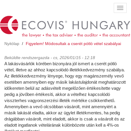
Ugrás
Navig
a
átkap
tartalomra
Nyitólap
Figyelem! Módosultak a cserét pótló vétel szabályai
Beküldte
rendszergazda
- cs, 2026/01/15 - 12:18
A lakásvásárlók körében bizonyára jól ismert a cserét pótló
vétel, illetve az ahhoz kapcsolódó illetékkedvezmény szabálya.
Az illetékkedvezmény lényege, hogy egy magánszemély vevő
esetében amennyiben egy másik lakástulajdonát meghatározott
időkereten belül az adásvételt megelőzően értékesítette vagy
pedig a jövőben értékesíti, akkor a vételhez kapcsolódó
visszterhes vagyonszerzési illeték mértéke csökkenthető.
Amennyiben a vevő olcsóbban vásárolt, mint amennyiért a
másik lakását eladta, akkor az ügylet illetékmentes, ha pedig
drágábban vásárolt, mint eladott, akkor is csak a vásárolt és az
eladott ingatlanok vételárának különbözete után kell a 4%-os