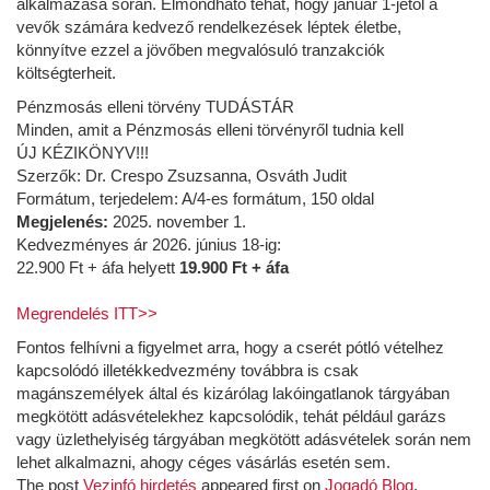
alkalmazása során. Elmondható tehát, hogy január 1-jétől a
vevők számára kedvező rendelkezések léptek életbe,
könnyítve ezzel a jövőben megvalósuló tranzakciók
költségterheit.
Pénzmosás elleni törvény TUDÁSTÁR
Minden, amit a Pénzmosás elleni törvényről tudnia kell
ÚJ KÉZIKÖNYV!!!
Szerzők:
Dr. Crespo Zsuzsanna, Osváth Judit
Formátum, terjedelem: A/4-es formátum, 150 oldal
Megjelenés:
2025. november 1.
Kedvezményes ár 2026. június 18-ig:
22.900 Ft + áfa helyett
19.900 Ft + áfa
Megrendelés ITT>>
Fontos felhívni a figyelmet arra, hogy a cserét pótló vételhez
kapcsolódó illetékkedvezmény továbbra is csak
magánszemélyek által és kizárólag lakóingatlanok tárgyában
megkötött adásvételekhez kapcsolódik, tehát például garázs
vagy üzlethelyiség tárgyában megkötött adásvételek során nem
lehet alkalmazni, ahogy céges vásárlás esetén sem.
The post
Vezinfó hirdetés
appeared first on
Jogadó Blog
.