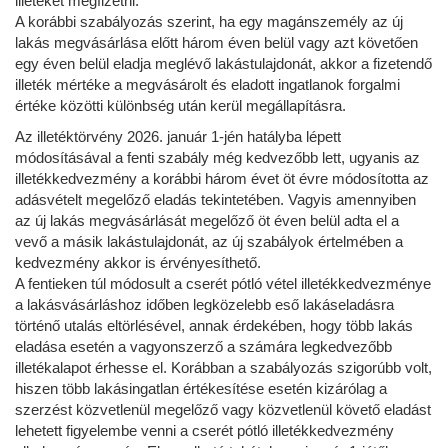
illetéket megfizetni.
A korábbi szabályozás szerint, ha egy magánszemély az új
lakás megvásárlása előtt három éven belül vagy azt követően
egy éven belül eladja meglévő lakástulajdonát, akkor a fizetendő
illeték mértéke a megvásárolt és eladott ingatlanok forgalmi
értéke közötti különbség
után kerül megállapításra.
Az illetéktörvény 2026. január 1-jén hatályba lépett
módosításával a fenti szabály még kedvezőbb lett, ugyanis az
illetékkedvezmény a korábbi három évet öt évre módosította az
adásvételt megelőző eladás tekintetében. Vagyis amennyiben
az új lakás megvásárlását megelőző öt éven belül adta el a
vevő a másik lakástulajdonát, az új szabályok értelmében a
kedvezmény akkor is érvényesíthető.
A fentieken túl módosult a cserét pótló vétel illetékkedvezménye
a lakásvásárláshoz időben legközelebb eső lakáseladásra
történő utalás eltörlésével, annak érdekében, hogy több lakás
eladása esetén a vagyonszerző a számára legkedvezőbb
illetékalapot érhesse el. Korábban a szabályozás szigorúbb volt,
hiszen több lakásingatlan értékesítése esetén kizárólag a
szerzést közvetlenül megelőző vagy közvetlenül követő eladást
lehetett figyelembe venni a cserét pótló illetékkedvezmény