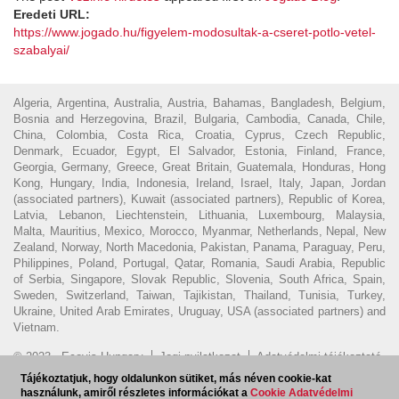
Eredeti URL:
https://www.jogado.hu/figyelem-modosultak-a-cseret-potlo-vetel-
szabalyai/
Algeria, Argentina, Australia, Austria, Bahamas, Bangladesh, Belgium,
Bosnia and Herzegovina, Brazil, Bulgaria, Cambodia, Canada, Chile,
China, Colombia, Costa Rica, Croatia, Cyprus, Czech Republic,
Denmark, Ecuador, Egypt, El Salvador, Estonia, Finland, France,
Georgia, Germany, Greece, Great Britain, Guatemala, Honduras, Hong
Kong, Hungary, India, Indonesia, Ireland, Israel, Italy, Japan, Jordan
(associated partners), Kuwait (associated partners), Republic of Korea,
Latvia, Lebanon, Liechtenstein, Lithuania, Luxembourg, Malaysia,
Malta, Mauritius, Mexico, Morocco, Myanmar, Netherlands, Nepal, New
Zealand, Norway, North Macedonia, Pakistan, Panama, Paraguay, Peru,
Philippines, Poland, Portugal, Qatar, Romania, Saudi Arabia, Republic
of Serbia, Singapore, Slovak Republic, Slovenia, South Africa, Spain,
Sweden, Switzerland, Taiwan, Tajikistan, Thailand, Tunisia, Turkey,
Ukraine, United Arab Emirates, Uruguay, USA (associated partners) and
Vietnam.
© 2023 - Ecovis Hungary
Jogi nyilatkozat
Adatvédelmi tájékoztató
Cookie tájékoztató
Magyar Ügyvédi Kamara
Visszaélés
Tájékoztatjuk, hogy oldalunkon sütiket, más néven cookie-kat
használunk, amiről részletes információkat a
Cookie Adatvédelmi
bejelentés