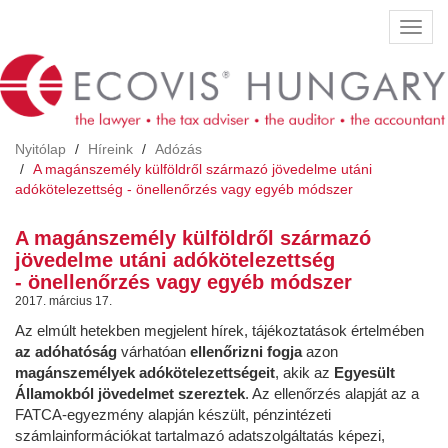
Ugrás
Navig
a
átkap
tartalomra
Nyitólap
Híreink
Adózás
A magánszemély külföldről származó jövedelme utáni
adókötelezettség - önellenőrzés vagy egyéb módszer
A magánszemély külföldről származó
jövedelme utáni adókötelezettség
- önellenőrzés vagy egyéb módszer
2017. március 17.
Az elmúlt hetekben megjelent hírek, tájékoztatások értelmében
az adóhatóság
várhatóan
ellenőrizni fogja
azon
magánszemélyek adókötelezettségeit
, akik az
Egyesült
Államokból jövedelmet szereztek
. Az ellenőrzés alapját az a
FATCA-egyezmény alapján készült, pénzintézeti
számlainformációkat tartalmazó adatszolgáltatás képezi,