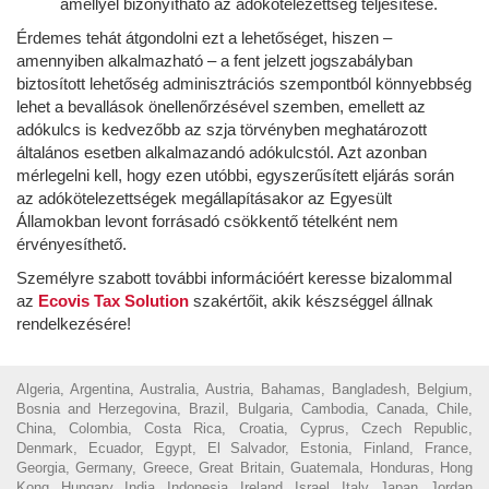
amellyel bizonyítható az adókötelezettség teljesítése.
Érdemes tehát átgondolni ezt a lehetőséget, hiszen –
amennyiben alkalmazható – a fent jelzett jogszabályban
biztosított lehetőség adminisztrációs szempontból könnyebbség
lehet a bevallások önellenőrzésével szemben, emellett az
adókulcs is kedvezőbb az szja törvényben meghatározott
általános esetben alkalmazandó adókulcstól. Azt azonban
mérlegelni kell, hogy ezen utóbbi, egyszerűsített eljárás során
az adókötelezettségek megállapításakor az Egyesült
Államokban levont forrásadó csökkentő tételként nem
érvényesíthető.
Személyre szabott további információért keresse bizalommal
az
Ecovis Tax Solution
szakértőit, akik készséggel állnak
rendelkezésére!
Algeria, Argentina, Australia, Austria, Bahamas, Bangladesh, Belgium,
Bosnia and Herzegovina, Brazil, Bulgaria, Cambodia, Canada, Chile,
China, Colombia, Costa Rica, Croatia, Cyprus, Czech Republic,
Denmark, Ecuador, Egypt, El Salvador, Estonia, Finland, France,
Georgia, Germany, Greece, Great Britain, Guatemala, Honduras, Hong
Kong, Hungary, India, Indonesia, Ireland, Israel, Italy, Japan, Jordan