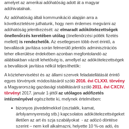
amelyet az amerikai adóhatóság adott át a magyar
adóhivatalnak.
Az adóhatóság általi kommunikáció alapján arra a
következtetésre juthatunk, hogy nem érdemes megvárni az
adóhatóság jelentkezését: az
elmaradt adókötelezettségek
önellenőrzés keretében utólag
(önellenőrzési pótlék fizetés
mellett)
is rendezhetők
. Az esetlegesen több évet érintő, a
bevallások javítása során felmerülő jelentős adminisztrációs
teher elkerülése érdekében azonban megfontolandó az
alábbiakban vázolt lehetőség is, amellyel az adókötelezettségek
a bevallások javítása nélkül teljesíthetők:
A közteherviselést és az állami szervek feladatellátását érintő
egyes törvények módosításáról szóló
2016. évi CLXXI. törvény
a Magyarország gazdasági stabilitásáról szóló
2011. évi CXCIV.
törvény
t 2017. január 1-jétől
az utólagos adófizetés
intézményével
egészítette ki, melynek értelmében:
bizonyos jövedelmekkel (osztalék, kamat,
árfolyamnyereség stb.) kapcsolatos adókötelezettségeket
illetően az art és szja szabályokat - az adózó döntése
szerint – nem kell alkalmazni, helyette 10 %-os adó, és