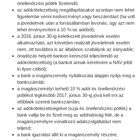
önellenőrzési pótlék fizetendő;
az adókötelezettség megállapításakor azonban nem lehet
figyelembe venni kedvezményt vagy beszámítást (ha volt
a jövedelmek után a forrásállamban levonás, úgy azt nem
lehet érvényesíteni a 10 %-os adóból);
a 2016. június 30-ig keletkezett jövedelmek esetén
alkalmazható, azt követően realizált jövedelmek esetén
nem, ott továbbra is az általános szabályok az irányadók;
önadózás helyett bankon keresztül teljesítendő az
adókötelezettség (a bankot annak kérelmére a NAV jelöli
ki ilyen célból);
a bank a magánszemély nyilatkozata alapján nyitja meg a
bankszámlát;
a magánszemélyt terhelő 10 % adót és önellenőrzési
pótlékot legkésőbb 2017. június 30-ig jóvá kell írni az
előbbiek szerinti bankszámlán;
az adókötelezettségeket (szja és önellenőrzési pótlék) a
bank vallja be és fizeti meg az adóhatóság felé, de a
magánszemélyre vonatkozó adatszolgáltatást nem
teljesít;
a bank igazolást állít ki a magánszemély részére,