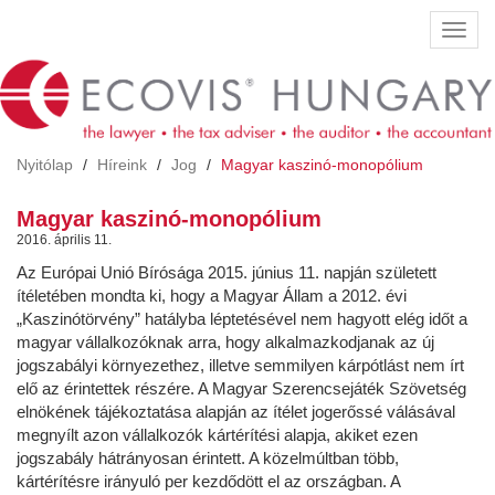
Ugrás
Navig
a
átkap
tartalomra
Nyitólap
Híreink
Jog
Magyar kaszinó-monopólium
Magyar kaszinó-monopólium
2016. április 11.
Az Európai Unió Bírósága 2015. június 11. napján született
ítéletében mondta ki, hogy a Magyar Állam a 2012. évi
„Kaszinótörvény” hatályba léptetésével nem hagyott elég időt a
magyar vállalkozóknak arra, hogy alkalmazkodjanak az új
jogszabályi környezethez, illetve semmilyen kárpótlást nem írt
elő az érintettek részére. A Magyar Szerencsejáték Szövetség
elnökének tájékoztatása alapján az ítélet jogerőssé válásával
megnyílt azon vállalkozók kártérítési alapja, akiket ezen
jogszabály hátrányosan érintett. A közelmúltban több,
kártérítésre irányuló per kezdődött el az országban. A