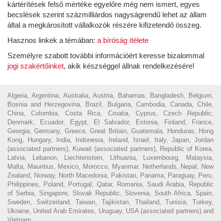
kártérítések felső mértéke egyelőre még nem ismert, egyes
becslések szerint százmilliárdos nagyságrendű lehet az állam
által a megkárosított vállalkozók részére kifizetendő összeg.
Hasznos linkek a témában:
a bíróság ítélete
Személyre szabott további információért keresse bizalommal
jogi szakértőinket
, akik készséggel állnak rendelkezésére!
Algeria, Argentina, Australia, Austria, Bahamas, Bangladesh, Belgium,
Bosnia and Herzegovina, Brazil, Bulgaria, Cambodia, Canada, Chile,
China, Colombia, Costa Rica, Croatia, Cyprus, Czech Republic,
Denmark, Ecuador, Egypt, El Salvador, Estonia, Finland, France,
Georgia, Germany, Greece, Great Britain, Guatemala, Honduras, Hong
Kong, Hungary, India, Indonesia, Ireland, Israel, Italy, Japan, Jordan
(associated partners), Kuwait (associated partners), Republic of Korea,
Latvia, Lebanon, Liechtenstein, Lithuania, Luxembourg, Malaysia,
Malta, Mauritius, Mexico, Morocco, Myanmar, Netherlands, Nepal, New
Zealand, Norway, North Macedonia, Pakistan, Panama, Paraguay, Peru,
Philippines, Poland, Portugal, Qatar, Romania, Saudi Arabia, Republic
of Serbia, Singapore, Slovak Republic, Slovenia, South Africa, Spain,
Sweden, Switzerland, Taiwan, Tajikistan, Thailand, Tunisia, Turkey,
Ukraine, United Arab Emirates, Uruguay, USA (associated partners) and
Vietnam.