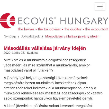
Ugrás
Navig
a
átkap
tartalomra
Nyitólap
Aktualitások
Másodállás vállalása járvány idején
Másodállás vállalása járvány idején
2020. április 02. | Szakmai
Mire köteles a munkáltató a dolgozói egészségének
védelméért, és mire számíthat a munkavállaló, amikor
másodállást vállal pl. futárként?
A járványügyi helyzet gazdasági következményeinek
megoldására hozott munkáltatói intézkedések olyan
átrendeződéseket indítottak el a munkaerőpiacon, amely a
munkajogi rendelkezések mellett az egészségügyi kockázatról
szóló szempontok hangsúlyos figyelembevételét igényli.
A kieső jövedelem pótlására sokan keresnek megoldást