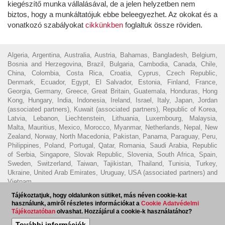
kiegészítő munka vállalásával, de a jelen helyzetben nem
biztos, hogy a munkáltatójuk ebbe beleegyezhet. Az okokat és a
vonatkozó szabályokat
cikkünkben
foglaltuk össze röviden.
Algeria, Argentina, Australia, Austria, Bahamas, Bangladesh, Belgium,
Bosnia and Herzegovina, Brazil, Bulgaria, Cambodia, Canada, Chile,
China, Colombia, Costa Rica, Croatia, Cyprus, Czech Republic,
Denmark, Ecuador, Egypt, El Salvador, Estonia, Finland, France,
Georgia, Germany, Greece, Great Britain, Guatemala, Honduras, Hong
Kong, Hungary, India, Indonesia, Ireland, Israel, Italy, Japan, Jordan
(associated partners), Kuwait (associated partners), Republic of Korea,
Latvia, Lebanon, Liechtenstein, Lithuania, Luxembourg, Malaysia,
Malta, Mauritius, Mexico, Morocco, Myanmar, Netherlands, Nepal, New
Zealand, Norway, North Macedonia, Pakistan, Panama, Paraguay, Peru,
Philippines, Poland, Portugal, Qatar, Romania, Saudi Arabia, Republic
of Serbia, Singapore, Slovak Republic, Slovenia, South Africa, Spain,
Sweden, Switzerland, Taiwan, Tajikistan, Thailand, Tunisia, Turkey,
Ukraine, United Arab Emirates, Uruguay, USA (associated partners) and
Vietnam.
Tájékoztatjuk, hogy oldalunkon sütiket, más néven cookie-kat
© 2023 - Ecovis Hungary
Jogi nyilatkozat
Adatvédelmi tájékoztató
használunk, amiről részletes információkat a
Cookie Adatvédelmi
Cookie tájékoztató
Magyar Ügyvédi Kamara
Visszaélés
Tájékoztatóban
olvashat. Hozzájárul a cookie-k használatához?
bejelentés
További információk