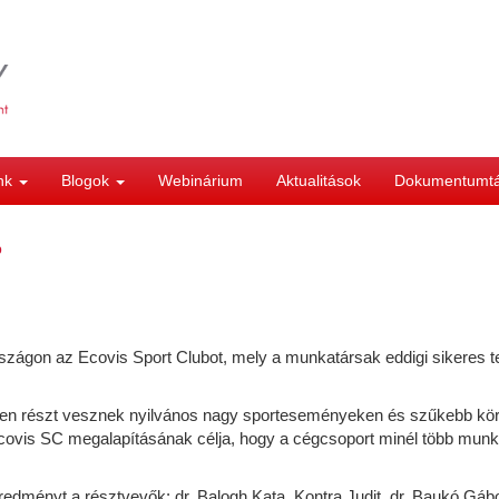
ink
Blogok
Webinárium
Aktualitások
Dokumentumt
b
n az Ecovis Sport Clubot, mely a munkatársak eddigi sikeres telje
esen részt vesznek nyilvános nagy sporteseményeken és szűkebb k
covis SC megalapításának célja, hogy a cégcsoport minél több munk
dményt a résztvevők: dr. Balogh Kata, Kontra Judit, dr. Baukó Gábor,