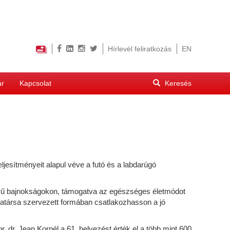
Hírlevél feliratkozás
EN
Keresés
ár
Kapcsolat
űrlap
Keresés
sítményeit alapul véve a futó és a labdarúgó
örű bajnokságokon, támogatva az egészséges életmódot
atársa szervezett formában csatlakozhasson a jó
 dr. Jean Kornél a 61. helyezést érték el a több mint 600