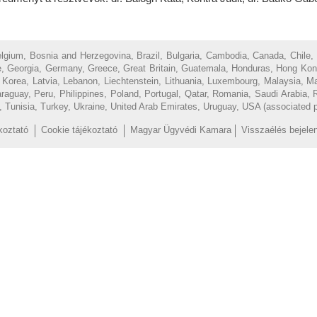
Belgium, Bosnia and Herzegovina, Brazil, Bulgaria, Cambodia, Canada, Chile,
, Georgia, Germany, Greece, Great Britain, Guatemala, Honduras, Hong Kong, H
of Korea, Latvia, Lebanon, Liechtenstein, Lithuania, Luxembourg, Malaysia, 
uay, Peru, Philippines, Poland, Portugal, Qatar, Romania, Saudi Arabia, R
d, Tunisia, Turkey, Ukraine, United Arab Emirates, Uruguay, USA (associated 
koztató
Cookie tájékoztató
Magyar Ügyvédi Kamara
Visszaélés bejele