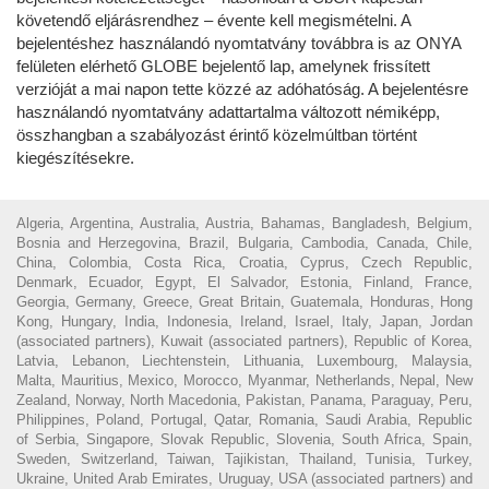
követendő eljárásrendhez – évente kell megismételni. A
bejelentéshez használandó nyomtatvány továbbra is az ONYA
felületen elérhető GLOBE bejelentő lap, amelynek frissített
verzióját a mai napon tette közzé az adóhatóság. A bejelentésre
használandó nyomtatvány adattartalma változott némiképp,
összhangban a szabályozást érintő közelmúltban történt
kiegészítésekre.
Algeria, Argentina, Australia, Austria, Bahamas, Bangladesh, Belgium,
Bosnia and Herzegovina, Brazil, Bulgaria, Cambodia, Canada, Chile,
China, Colombia, Costa Rica, Croatia, Cyprus, Czech Republic,
Denmark, Ecuador, Egypt, El Salvador, Estonia, Finland, France,
Georgia, Germany, Greece, Great Britain, Guatemala, Honduras, Hong
Kong, Hungary, India, Indonesia, Ireland, Israel, Italy, Japan, Jordan
(associated partners), Kuwait (associated partners), Republic of Korea,
Latvia, Lebanon, Liechtenstein, Lithuania, Luxembourg, Malaysia,
Malta, Mauritius, Mexico, Morocco, Myanmar, Netherlands, Nepal, New
Zealand, Norway, North Macedonia, Pakistan, Panama, Paraguay, Peru,
Philippines, Poland, Portugal, Qatar, Romania, Saudi Arabia, Republic
of Serbia, Singapore, Slovak Republic, Slovenia, South Africa, Spain,
Sweden, Switzerland, Taiwan, Tajikistan, Thailand, Tunisia, Turkey,
Ukraine, United Arab Emirates, Uruguay, USA (associated partners) and