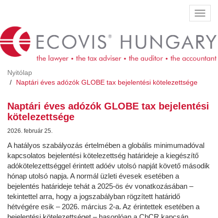
Ugrás
Navig
a
átkap
tartalomra
Nyitólap
Naptári éves adózók GLOBE tax bejelentési kötelezettsége
Naptári éves adózók GLOBE tax bejelentési
kötelezettsége
2026. február 25.
A hatályos szabályozás értelmében a globális minimumadóval
kapcsolatos bejelentési kötelezettség határideje a kiegészítő
adókötelezettséggel érintett adóév utolsó napját követő második
hónap utolsó napja. A normál üzleti évesek esetében a
bejelentés határideje tehát a 2025-ös év vonatkozásában –
tekintettel arra, hogy a jogszabályban rögzített határidő
hétvégére esik – 2026. március 2-a. Az érintettek esetében a
bejelentési kötelezettséget – hasonlóan a CbCR kapcsán