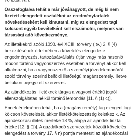
Összefoglalva tehát a már jóváhagyott, de még ki nem
fizetett elengedett osztalékot az eredménytartalék
növekedéseként kell kimutatni, míg az elengedett tagi
kölcsönt egyéb bevételként kell elszámolni, melynek van
társasági adó következménye.
Az illetékekről szóló 1990. évi XCIII. törvény (Itv.) 2. § (4)
bekezdésének értelmében a követelés elengedése
engedményezés, tartozásátvállalás útján vagy más hasonló
módon történő vagyonszerzés esetében a törvényt akkor kell
alkalmazni, ha a vagyonszerző a személyi jövedelemadóról
szóló törvény szerinti belföldi illetőségű magánszemély, illetve
belföldön bejegyzett szervezet.
Az ajándékozási illetéknek tárgya a vagyoni értékű jogról
ellenszolgáltatás nélkül történő lemondás [11. § (1) c)].
Ennek értelmében tehát, ha a (magánszemély) tag elengedi tagi
kölcsön követelését, akkor illetékkötelezettség keletkezik. Az
ajándékozási illeték mértéke 18 %, alapja az ajándék tiszta
értéke [12. § (1)]. A gazdálkodó szervezetek közötti követelés
elengedést a törvény 17. § n) pontja mentesíti az ajándékozási