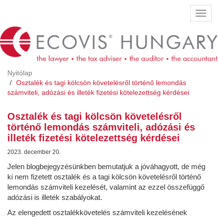
Ugrás
Navig
a
átkap
tartalomra
Nyitólap
Osztalék és tagi kölcsön követelésről történő lemondás
számviteli, adózási és illeték fizetési kötelezettség kérdései
Osztalék és tagi kölcsön követelésről
történő lemondás számviteli, adózási és
illeték fizetési kötelezettség kérdései
2023. december 20.
Jelen blogbejegyzésünkben bemutatjuk a jóváhagyott, de még
ki nem fizetett osztalék és a tagi kölcsön követelésről történő
lemondás számviteli kezelését, valamint az ezzel összefüggő
adózási is illeték szabályokat.
Az elengedett osztalékkövetelés számviteli kezelésének