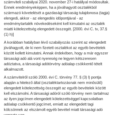
számviteli szabályai 2020. november 27-i hatállyal módosultak.
Ennek eredményeképpen, ha a jóváhagyott osztalékból
származó követelését a gazdasági társaság tulajdonosa (tagja)
elengedi, akkor - az elengedés időpontjával - az
eredménytartalék növekedéseként kell kimutatni az osztalék
miatti kötelezettség elengedett összegét. [2000. évi C. tv, 37.§
(1) h)]
A korábban hatályban lévő szabályozás szerint az elengedett
jóváhagyott, de ki nem fizetett osztalékot az egyéb bevételek
között kellett kimutatni. Annak érdekében, hogy a már egyszer
társasági adó alá vont nyereség ne legyen kétszeresen
adóztatva, a társasági adótörvény adóalap csökkentő tételt
alkalmazott.
A számvitelről szóló 2000. évi C. törvény 77. § (3) l) pontja
alapján a hitelező által (osztaléktartozásnak nem minősülő)
elengedett kötelezettség összegét az egyéb bevételek között
kell elszámolni. A társasági adóról szóló törvény nem tartalmaz
az ilyen jogcímen elengedett kötelezettséggel kapcsolatban
adóalap csökkentő jogcímet, emiatt az elengedett tagi
kölcsönnek az elszámolt egyéb bevétel miatt társasági adó
vonzata van.