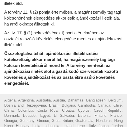
illeték alól.
A törvény 11. § (2) pontja értelmében, a magánszemély tag tagi
kölcsönönének elengedése akkor esik ajándékozási illeték alá,
ha arról okiratot állítottak ki.
Az Itv. 17. § (1) bekezdésének t) pontja értelmében az
osztalékra szóló követelés elengedése mentes az ajándékozási
illeték alól.
Összefoglalva tehát, ajándékozási illetékfizetési
kötelezettség akkor merül fel, ha magánszemély tag tagi
kölcsön követeléséről mond le. A törvény mentesíti az
ajándékozási illeték alól a gazdálkodó szervezetek közötti
követelés ajándékozást és az osztalékra szóló követelés
elengedését.
Algeria, Argentina, Australia, Austria, Bahamas, Bangladesh, Belgium,
Bosnia and Herzegovina, Brazil, Bulgaria, Cambodia, Canada, Chile,
China, Colombia, Costa Rica, Croatia, Cyprus, Czech Republic,
Denmark, Ecuador, Egypt, El Salvador, Estonia, Finland, France,
Georgia, Germany, Greece, Great Britain, Guatemala, Honduras, Hong
Kong, Hungary, India, Indonesia, Ireland, Israel, Italy, Japan, Jordan