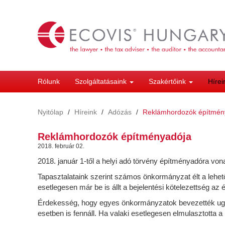
Ugrás
a
tartalomra
Rólunk
Szolgáltatásaink
Szakértőink
Híre
Nyitólap
Híreink
Adózás
Reklámhordozók építmén
Reklámhordozók építményadója
2018. február 02.
2018. január 1-től a helyi adó törvény építményadóra vo
Tapasztalataink szerint számos önkormányzat élt a lehet
esetlegesen már be is állt a bejelentési kötelezettség 
Érdekesség, hogy egyes önkormányzatok bevezették ugyan 
esetben is fennáll. Ha valaki esetlegesen elmulasztotta a