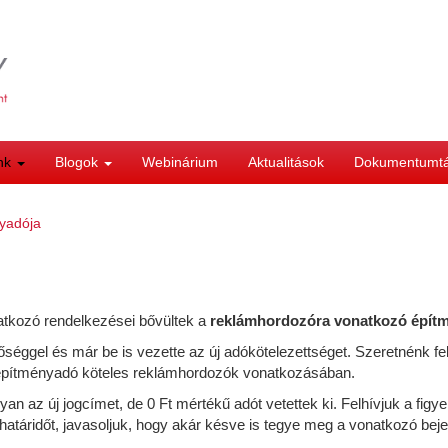
ink
Blogok
Webinárium
Aktualitások
Dokumentumt
yadója
natkozó rendelkezései bővültek a
reklámhordozóra vonatkozó épít
őséggel és már be is vezette az új adókötelezettséget. Szeretnénk f
az építményadó köteles reklámhordozók vonatkozásában.
az új jogcímet, de 0 Ft mértékű adót vetettek ki. Felhívjuk a figy
 határidőt, javasoljuk, hogy akár késve is tegye meg a vonatkozó beje