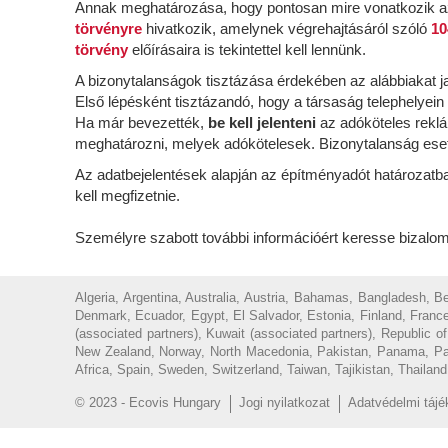
Annak meghatározása, hogy pontosan mire vonatkozik az
törvényre
hivatkozik, amelynek végrehajtásáról szóló
10
törvény
előírásaira is tekintettel kell lennünk.
A bizonytalanságok tisztázása érdekében az alábbiakat j
Első lépésként tisztázandó, hogy a társaság telephelyein
Ha már bevezették,
be kell jelenteni
az adóköteles rekl
meghatározni, melyek adókötelesek. Bizonytalanság esetén
Az adatbejelentések alapján az építményadót határozatba
kell megfizetnie.
Személyre szabott további információért keresse bizal
Algeria, Argentina, Australia, Austria, Bahamas, Bangladesh, 
Denmark, Ecuador, Egypt, El Salvador, Estonia, Finland, France
(associated partners), Kuwait (associated partners), Republic 
New Zealand, Norway, North Macedonia, Pakistan, Panama, Parag
Africa, Spain, Sweden, Switzerland, Taiwan, Tajikistan, Thailan
© 2023 - Ecovis Hungary
Jogi nyilatkozat
Adatvédelmi tájé