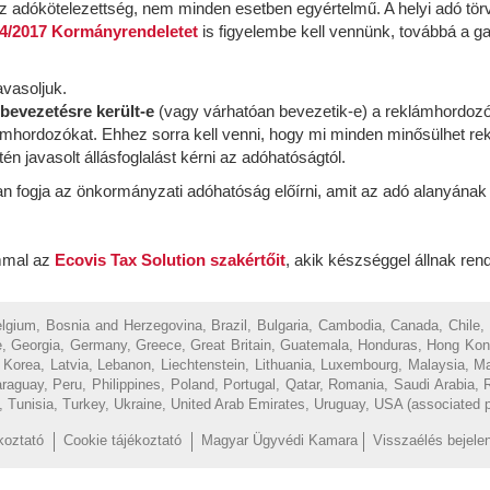
 adókötelezettség, nem minden esetben egyértelmű. A helyi adó tör
4/2017 Kormányrendeletet
is figyelembe kell vennünk, továbbá a 
avasoljuk.
bevezetésre került-e
(vagy várhatóan bevezetik-e) a reklámhordozó
ámhordozókat. Ehhez sorra kell venni, hogy mi minden minősülhet re
 javasolt állásfoglalást kérni az adóhatóságtól.
n fogja az önkormányzati adóhatóság előírni, amit az adó alanyának
ommal az
Ecovis Tax Solution szakértőit
, akik készséggel állnak ren
Belgium, Bosnia and Herzegovina, Brazil, Bulgaria, Cambodia, Canada, Chile,
, Georgia, Germany, Greece, Great Britain, Guatemala, Honduras, Hong Kong, H
of Korea, Latvia, Lebanon, Liechtenstein, Lithuania, Luxembourg, Malaysia, 
uay, Peru, Philippines, Poland, Portugal, Qatar, Romania, Saudi Arabia, R
d, Tunisia, Turkey, Ukraine, United Arab Emirates, Uruguay, USA (associated 
koztató
Cookie tájékoztató
Magyar Ügyvédi Kamara
Visszaélés bejele