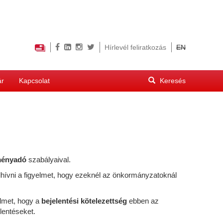
Hírlevél feliratkozás
EN
Keresés
ár
Kapcsolat
űrlap
Keresés
ményadó
szabályaival.
elhívni a figyelmet, hogy ezeknél az önkormányzatoknál
elmet, hogy a
bejelentési kötelezettség
ebben az
lentéseket.