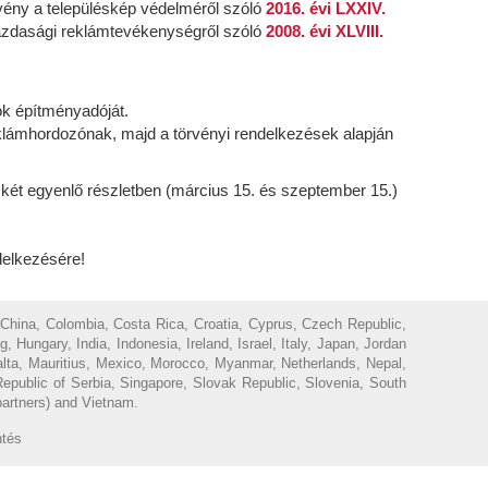
vény a településkép védelméről szóló
2016. évi LXXIV.
gazdasági reklámtevékenységről szóló
2008. évi XLVIII.
k építményadóját.
klámhordozónak, majd a törvényi rendelkezések alapján
 két egyenlő részletben (március 15. és szeptember 15.)
delkezésére!
 China, Colombia, Costa Rica, Croatia, Cyprus, Czech Republic,
ungary, India, Indonesia, Ireland, Israel, Italy, Japan, Jordan
Malta, Mauritius, Mexico, Morocco, Myanmar, Netherlands, Nepal,
epublic of Serbia, Singapore, Slovak Republic, Slovenia, South
partners) and Vietnam.
ntés