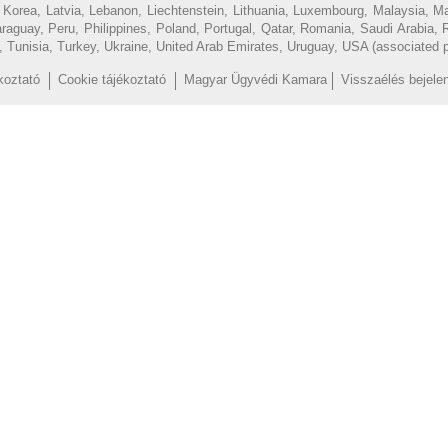
of Korea, Latvia, Lebanon, Liechtenstein, Lithuania, Luxembourg, Malaysia, 
uay, Peru, Philippines, Poland, Portugal, Qatar, Romania, Saudi Arabia, R
d, Tunisia, Turkey, Ukraine, United Arab Emirates, Uruguay, USA (associated 
koztató
Cookie tájékoztató
Magyar Ügyvédi Kamara
Visszaélés bejele