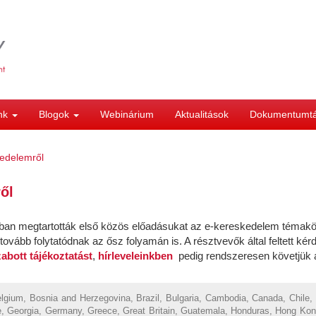
ink
Blogok
Webinárium
Aktualitások
Dokumentumt
edelemről
ől
n megtartották első közös előadásukat az e-kereskedelem témaköré
bb folytatódnak az ősz folyamán is. A résztvevők által feltett kérd
abott tájékoztatást
,
hírleveleinkben
pedig rendszeresen követjük a
Belgium, Bosnia and Herzegovina, Brazil, Bulgaria, Cambodia, Canada, Chile,
, Georgia, Germany, Greece, Great Britain, Guatemala, Honduras, Hong Kong, H