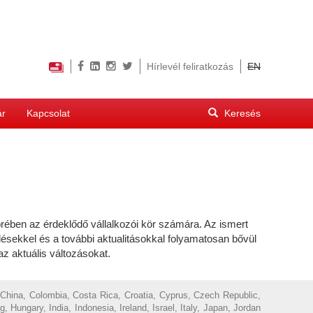
Hírlevél feliratkozás
EN
Keresés
ár
Kapcsolat
űrlap
Keresés
ben az érdeklődő vállalkozói kör számára. Az ismert
ésekkel és a további aktualitásokkal folyamatosan bővül
z aktuális változásokat.
 China, Colombia, Costa Rica, Croatia, Cyprus, Czech Republic,
ungary, India, Indonesia, Ireland, Israel, Italy, Japan, Jordan