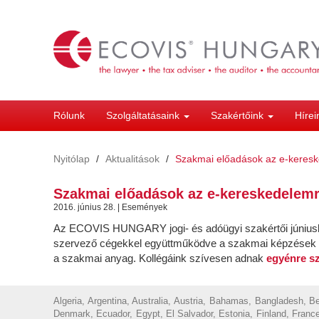
Ugrás
a
tartalomra
Rólunk
Szolgáltatásaink
Szakértőink
Híre
Nyitólap
Aktualitások
Szakmai előadások az e-keresk
Szakmai előadások az e-kereskedelemr
2016. június 28. | Események
Az ECOVIS HUNGARY jogi- és adóügyi szakértői júniusba
szervező cégekkel együttműködve a szakmai képzések tová
a szakmai anyag. Kollégáink szívesen adnak
egyénre sz
Algeria, Argentina, Australia, Austria, Bahamas, Bangladesh, 
Denmark, Ecuador, Egypt, El Salvador, Estonia, Finland, France