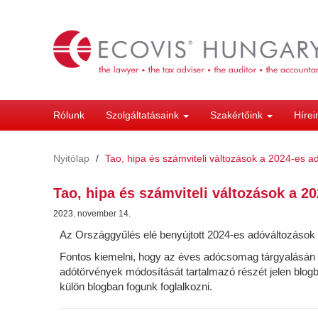
Ugrás
a
tartalomra
Rólunk
Szolgáltatásaink
Szakértőink
Híre
Nyitólap
Tao, hipa és számviteli változások a 2024-es
Tao, hipa és számviteli változások a 
2023. november 14.
Az Országgyűlés elé benyújtott 2024-es adóváltozások k
Fontos kiemelni, hogy az éves adócsomag tárgyalásán tú
adótörvények módosítását tartalmazó részét jelen blog
külön blogban fogunk foglalkozni.