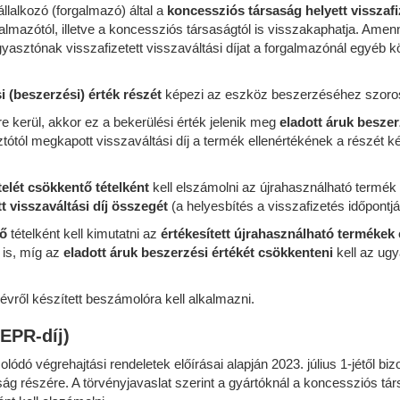
állalkozó (forgalmazó) által a
koncessziós társaság helyett visszafi
galmazótól, illetve a koncessziós társaságtól is visszakaphatja. Ame
fogyasztónak visszafizetett visszaváltási díjat a forgalmazónál egyéb 
i (beszerzési) érték részét
képezi az eszköz beszerzéséhez szorosan
e kerül, akkor ez a bekerülési érték jelenik meg
eladott áruk beszer
ótól megkapott visszaváltási díj a termék ellenértékének a részét ké
telét csökkentő tételként
kell elszámolni az újrahasználható termék 
tt visszaváltási díj összegét
(a helyesbítés a visszafizetés időpontjá
lő
tételként kell kimutatni az
értékesített újrahasználható termékek 
t
is, míg az
eladott áruk beszerzési értékét csökkenteni
kell az ug
 évről készített beszámolóra kell alkalmazni.
(EPR-díj)
ódó végrehajtási rendeletek előírásai alapján 2023. július 1-jétől bi
aság részére. A törvényjavaslat szerint a gyártóknál a koncessziós társ