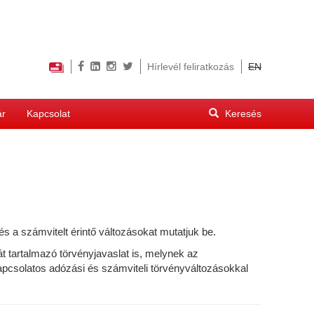
Hírlevél feliratkozás
EN
Keresés
ár
Kapcsolat
űrlap
Keresés
s a számvitelt érintő változásokat mutatjuk be.
t tartalmazó törvényjavaslat is, melynek az
pcsolatos adózási és számviteli törvényváltozásokkal