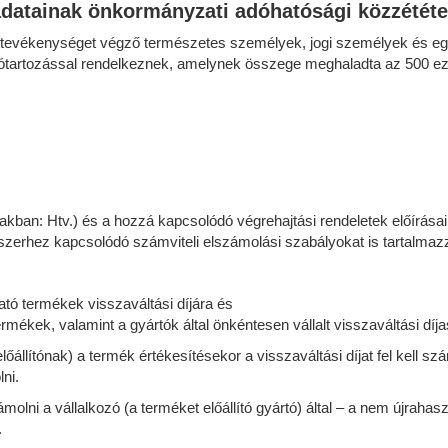
adatainak önkormányzati adóhatósági közzététe
si tevékenységet végző természetes személyek, jogi személyek és e
ótartozással rendelkeznek, amelynek összege meghaladta az 500 ezer f
kban: Htv.) és a hozzá kapcsolódó végrehajtási rendeletek előírásai 
endszerhez kapcsolódó számviteli elszámolási szabályokat is tartalmaz
ató termékek visszaváltási díjára és
rmékek, valamint a gyártók által önkéntesen vállalt visszaváltási díj
állítónak) a termék értékesítésekor a visszaváltási díjat fel kell szá
lni.
ámolni a vállalkozó (a terméket előállító gyártó) által – a nem újraha
.