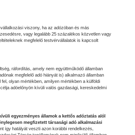
t vállalkozási viszony, ha az adózóban és más
szesedésre, vagy legalább 25 százalékos közvetlen vagy
tételeknek megfelelő testvérvállalatok is kapcsolt
öltség, ráfordítás, amely nem együttműködő államban
 adónak megfelelő adó hiányát is) alkalmazó államban
fel, olyan mértékben, amilyen mértékben a külföldi
 célja adóelőnyön kívüli valós gazdasági, kereskedelmi
 kívüli egyezményes államok a kettős adóztatás alól
 ténylegesen megfizetett társasági adó alkalmazási
rint így hatályát veszti azon korábbi rendelkezés,
i Gazdasági Térség tagállamának nem minősülő államban