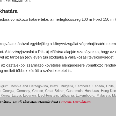
ént kell elszámolni.
khatára
olóra vonatkozó határértéke, a mérlegfőösszeg 100 m Ft-ról 150 m Ft
gválasztásával egyidejűleg a könyvvizsgálat végrehajtásáért személ
got. A törvényjavaslat a Ptk. új előírása alapján szabályozza, hogy a
vel az tartósan (egy éven túl) szolgálja a vállalkozási tevékenységet.
s az osztalékból származó követelés elengedésére vonatkozó rendelke
g mellett többek között a szövetkezetet is.
Belgium, Bosnia and Herzegovina, Brazil, Bulgaria, Cambodia, Canada, Chile,
, Georgia, Germany, Greece, Great Britain, Guatemala, Honduras, Hong Kong, H
of Korea, Latvia, Lebanon, Liechtenstein, Lithuania, Luxembourg, Malaysia, 
uay, Peru, Philippines, Poland, Portugal, Qatar, Romania, Saudi Arabia, R
ználunk, amiről részletes információkat a
Cookie Adatvédelmi
d, Tunisia, Turkey, Ukraine, United Arab Emirates, Uruguay, USA (associated 
koztató
Cookie tájékoztató
Magyar Ügyvédi Kamara
Visszaélés bejele