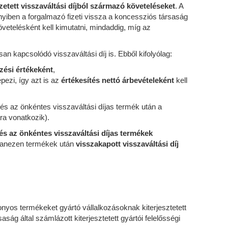
zetett visszaváltási díjból származó követeléseket
. A
nnyiben a forgalmazó fizeti vissza a koncessziós társaság
követelésként kell kimutatni, mindaddig, míg az
 kapcsolódó visszaváltási díj is. Ebből kifolyólag:
zési értékeként
,
pezi, így azt is az
értékesítés nettó árbevételeként
kell
és az önkéntes visszaváltási díjas termék után a
ra vonatkozik).
és az önkéntes visszaváltási díjas termékek
yanezen termékek után
visszakapott visszaváltási díj
zonyos termékeket gyártó vállalkozásoknak kiterjesztetett
aság által számlázott kiterjesztetett gyártói felelősségi