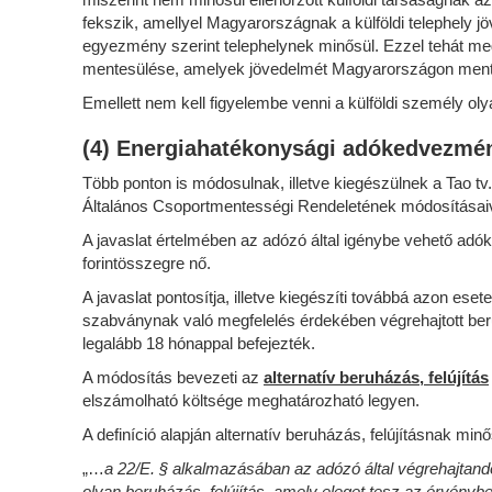
fekszik, amellyel Magyarországnak a külföldi telephely 
egyezmény szerint telephelynek minősül. Ezzel tehát megs
mentesülése, amelyek jövedelmét Magyarországon mente
Emellett nem kell figyelembe venni a külföldi személy ol
(4) Energiahatékonysági adókedvezmé
Több ponton is módosulnak, illetve kiegészülnek a Tao tv
Általános Csoportmentességi Rendeletének módosításai
A javaslat értelmében az adózó által igénybe vehető adók
forintösszegre nő.
A javaslat pontosítja, illetve kiegészíti továbbá azon 
szabványnak való megfelelés érdekében végrehajtott ber
legalább 18 hónappal befejezték.
A módosítás bevezeti az
alternatív beruházás, felújítás
elszámolható költsége meghatározható legyen.
A definíció alapján alternatív beruházás, felújításnak minő
„…
a 22/E. § alkalmazásában az adózó által végrehajtand
olyan beruházás, felújítás, amely eleget tesz az érvé