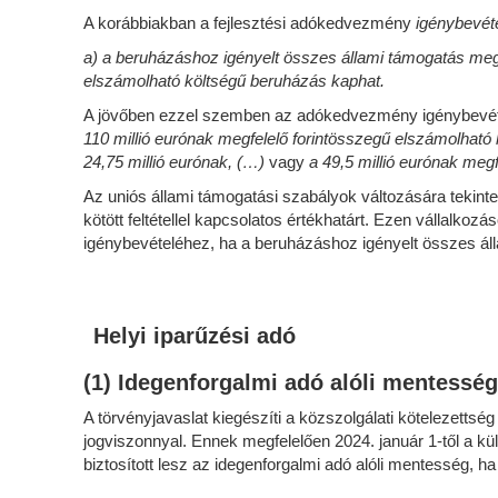
A korábbiakban a fejlesztési adókedvezmény
igénybevéte
a) a beruházáshoz igényelt összes állami támogatás megh
elszámolható költségű beruházás kaphat.
A jövőben ezzel szemben az adókedvezmény igénybevétel
110 millió eurónak megfelelő forintösszegű elszámolható
24,75 millió eurónak, (…)
vagy
a 49,5 millió eurónak meg
Az uniós állami támogatási szabályok változására tekinte
kötött feltétellel kapcsolatos értékhatárt. Ezen vállal
igénybevételéhez, ha a beruházáshoz igényelt összes állam
Helyi iparűzési adó
(1) Idegenforgalmi adó alóli mentessé
A törvényjavaslat kiegészíti a közszolgálati kötelezettség H
jogviszonnyal. Ennek megfelelően 2024. január 1-től a k
biztosított lesz az idegenforgalmi adó alóli mentesség, ha