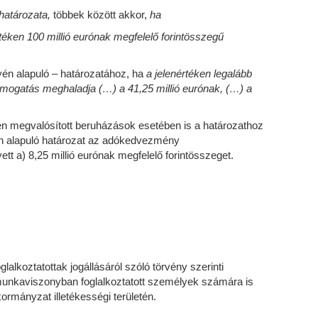
 határozata,
többek között akkor,
ha
éken 100 millió eurónak megfelelő forintösszegű
én alapuló – határozatához, ha
a jelenértéken legalább
ámogatás meghaladja (…) a 41,25 millió eurónak, (…) a
sten megvalósított beruházások esetében is a határozathoz
yén alapuló határozat az adókedvezmény
tt a) 8,25 millió eurónak megfelelő forintösszeget.
glalkoztatottak jogállásáról szóló törvény szerinti
t munkaviszonyban foglalkoztatott személyek számára is
kormányzat illetékességi területén.