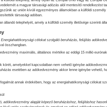
jövedelemét a magyar társasági adózás alól mentesítő rendelkezést t
zűnik az unión kívüli egyezményes államokban a külföldi személy azon
sítették társasági adóban.
yan állandó telephelyét, amely a külföldi személy illetősége szerint
ny
.
Energiahatékonysági célokat szolgáló beruházás, felújítás adóked
val összhangban.
edvezmény maximális, általános mértéke az eddigi 15 millió eurónak 
esetek körét, amelyekkel kapcsolatban nem vehető igénybe adókedvezm
uházás esetében az adókedvezmény akkor lenne igénybe vehető, ha a 
fogalmát annak érdekében, hogy az energiahatékonysági célokat sz
sül
ó, adókedvezmény alapját képező beruházáshoz, felújításhoz hasonló
nyben lévő uniós szabványoknak és amelyet az adózó adókedvezmény 