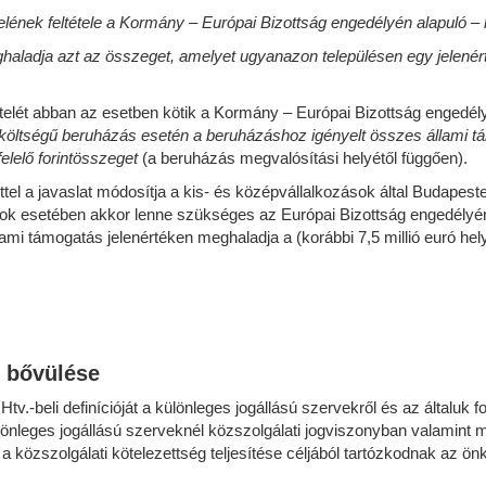
lének feltétele a Kormány – Európai Bizottság engedélyén alapuló –
aladja azt az összeget, amelyet ugyanazon településen egy jelenért
ét abban az esetben kötik a Kormány – Európai Bizottság engedély
 költségű beruházás esetén a beruházáshoz igényelt összes állami t
felelő forintösszeget
(a beruházás megvalósítási helyétől függően).
ttel a javaslat módosítja a kis- és középvállalkozások által Budape
kozások esetében akkor lenne szükséges az Európai Bizottság engedél
i támogatás jelenértéken meghaladja a (korábbi 7,5 millió euró helye
g bővülése
tv.-beli definícióját a különleges jogállású szervekről és az általuk fo
ülönleges jogállású szerveknél közszolgálati jogviszonyban valamin
 a közszolgálati kötelezettség teljesítése céljából tartózkodnak az ön