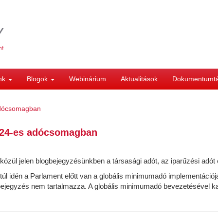
ink
Blogok
Webinárium
Aktualitások
Dokumentumt
 adócsomagban
2024-es adócsomagban
özül jelen blogbejegyzésünkben a társasági adót, az iparűzési adót é
l idén a Parlament előtt van a globális minimumadó implementációjá
bejegyzés nem tartalmazza. A globális minimumadó bevezetésével ka