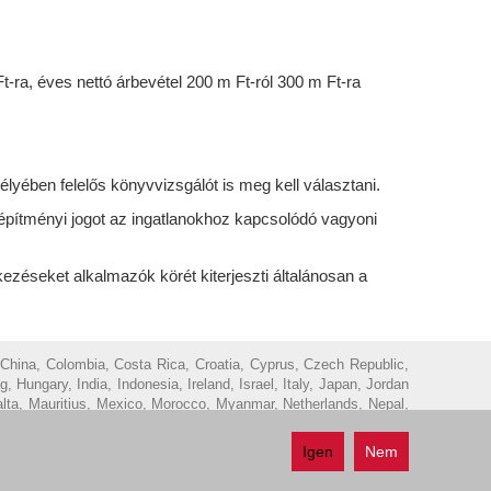
-ra, éves nettó árbevétel 200 m Ft-ról 300 m Ft-ra
yében felelős könyvvizsgálót is meg kell választani.
z építményi jogot az ingatlanokhoz kapcsolódó vagyoni
zéseket alkalmazók körét kiterjeszti általánosan a
 China, Colombia, Costa Rica, Croatia, Cyprus, Czech Republic,
ungary, India, Indonesia, Ireland, Israel, Italy, Japan, Jordan
Malta, Mauritius, Mexico, Morocco, Myanmar, Netherlands, Nepal,
epublic of Serbia, Singapore, Slovak Republic, Slovenia, South
partners) and Vietnam.
Igen
Nem
ntés