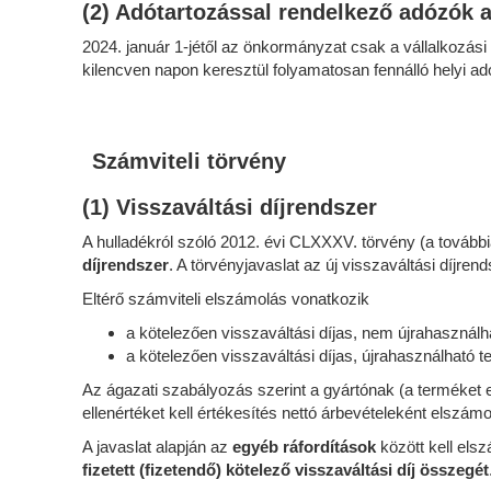
(2) Adótartozással rendelkező adózók 
2024. január 1-jétől az önkormányzat csak a vállalkozá
kilencven napon keresztül folyamatosan fennálló helyi ad
Számviteli törvény
(1) Visszaváltási díjrendszer
A hulladékról szóló 2012. évi CLXXXV. törvény (a továbbia
díjrendszer
. A törvényjavaslat az új visszaváltási díjr
Eltérő számviteli elszámolás vonatkozik
a kötelezően visszaváltási díjas, nem újrahasználh
a kötelezően visszaváltási díjas, újrahasználható te
Az ágazati szabályozás szerint a gyártónak (a terméket elő
ellenértéket kell értékesítés nettó árbevételeként elszámo
A javaslat alapján az
egyéb ráfordítások
között kell elsz
fizetett (fizetendő) kötelező visszaváltási díj összegét