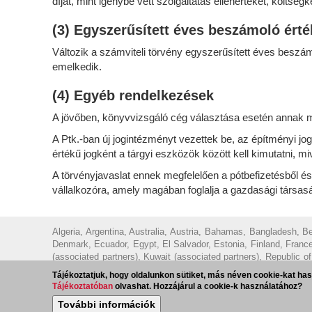
díjat, mint igénybe vett szolgáltatás ellenértékét, költségk
(3) Egyszerűsített éves beszámoló érté
Változik a számviteli törvény egyszerűsített éves beszám
emelkedik.
(4) Egyéb rendelkezések
A jövőben, könyvvizsgáló cég választása esetén annak me
A Ptk.-ban új jogintézményt vezettek be, az építményi jo
értékű jogként a tárgyi eszközök között kell kimutatni, mi
A törvényjavaslat ennek megfelelően a pótbefizetésből é
vállalkozóra, amely magában foglalja a gazdasági társasá
Algeria, Argentina, Australia, Austria, Bahamas, Bangladesh, 
Denmark, Ecuador, Egypt, El Salvador, Estonia, Finland, France
(associated partners), Kuwait (associated partners), Republic 
New Zealand, Norway, North Macedonia, Pakistan, Panama, Parag
Tájékoztatjuk, hogy oldalunkon sütiket, más néven cookie-kat has
Africa, Spain, Sweden, Switzerland, Taiwan, Tajikistan, Thailan
Tájékoztatóban
olvashat. Hozzájárul a cookie-k használatához?
További információk
© 2023 - Ecovis Hungary
Jogi nyilatkozat
Adatvédelmi tájé