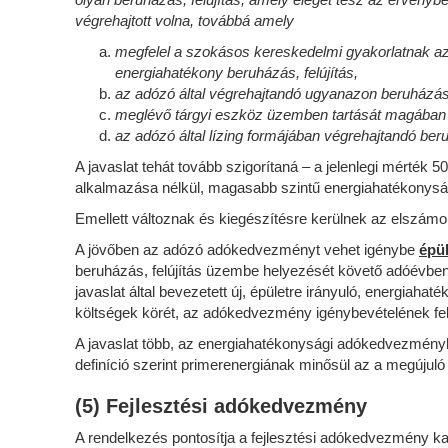
végrehajtott volna, továbbá amely
megfelel a szokásos kereskedelmi gyakorlatnak az 
energiahatékony beruházás, felújítás,
az adózó által végrehajtandó ugyanazon beruházás,
meglévő tárgyi eszköz üzemben tartását magában fo
az adózó által lízing formájában végrehajtandó ber
A javaslat tehát tovább szigorítaná – a jelenlegi mérték
alkalmazása nélkül, magasabb szintű energiahatékonyság
Emellett változnak és kiegészítésre kerülnek az elszám
A jövőben az adózó adókedvezményt vehet igénybe
épül
beruházás, felújítás üzembe helyezését követő adóévben
javaslat által bevezetett új, épületre irányuló, energia
költségek körét, az adókedvezmény igénybevételének felt
A javaslat több, az energiahatékonysági adókedvezményhe
definíció szerint primerenergiának minősül az a megújuló
(5) Fejlesztési adókedvezmény
A rendelkezés pontosítja a fejlesztési adókedvezmény ka