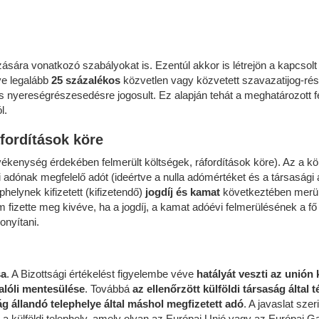
zására vonatkozó szabályokat is. Ezentúl akkor is létrejön a kapcsol
ve legalább
25 százalékos
közvetlen vagy közvetett szavazatijog-ré
nyereségrészesedésre jogosult. Ez alapján tehát a meghatározott fel
l.
áfordítások köre
vékenység érdekében felmerült költségek, ráfordítások köre). Az a k
adónak megfelelő adót (ideértve a nulla adómértéket és a társasági
phelynek kifizetett (kifizetendő)
jogdíj és kamat
következtében merül 
 fizette meg kivéve, ha a jogdíj, a kamat adóévi felmerülésének a fő
onyítani.
sa
. A Bizottsági értékelést figyelembe véve
hatályát veszti az unión
 alóli mentesülése
. Továbbá
az ellenőrzött külföldi társaság által
ág állandó telephelye által máshol megfizetett adó
. A javaslat sze
az a külföldi telephely, amely olyan az Európai Unió vagy az Európa