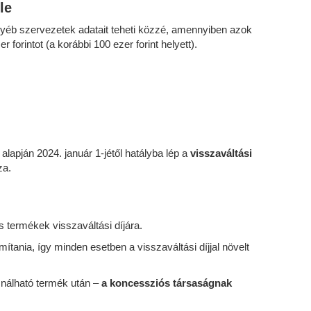
le
gyéb szervezetek adatait teheti közzé, amennyiben azok
orintot (a korábbi 100 ezer forint helyett).
alapján 2024. január 1-jétől hatályba lép a
visszaváltási
za.
as termékek visszaváltási díjára.
mítania, így minden esetben a visszaváltási díjjal növelt
sználható termék után –
a koncessziós társaságnak