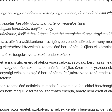
ágazat vagy az érintett tevékenység esetében, de az adózó által vé
 felújítás későbbi időpontban történő megvalósítása,
glaló beruházás, felújítás, vagy
uházáshoz, felújításhoz képest kevésbé energiahatékony tárgyi eszközö
 50 százalékára csökkentené – az igénybe vehető adókedvezmény mérté
 eléréséhez közvetlenül kapcsolódó beruházás, felújítás elszámolha
olható költségekre vonatkozó rendelkezések.
etre irányuló
, energiahatékonysági célokat szolgáló, beruházás, fe
 – vagy döntése szerint a beruházás, felújítás üzembe helyezésének
hatékonysági célokat szolgáló beruházásra, felújításra vonatkozó rend
ételeit
z kapcsolódó definíciót is módosít, valamint a fentiekkel összhangb
 és nem megújuló forrásból származó energia, amely nem esett át áta
pcsán azon esetek szabályait, amelyek kérelem benyújtását igénylik