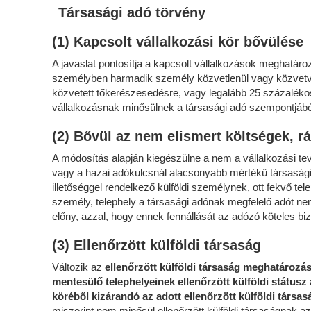
Társasági adó törvény
(1) Kapcsolt vállalkozási kör bővülése
A javaslat pontosítja a kapcsolt vállalkozások meghatáro
személyben harmadik személy közvetlenül vagy közvet
közvetett tőkerészesedésre, vagy legalább 25 százalékos 
vállalkozásnak minősülnek a társasági adó szempontjábó
(2) Bővül az nem elismert költségek, r
A módosítás alapján kiegészülne a nem a vállalkozási te
vagy a hazai adókulcsnál alacsonyabb mértékű társasági 
illetőséggel rendelkező külföldi személynek, ott fekvő tele
személy, telephely a társasági adónak megfelelő adót nem
előny, azzal, hogy ennek fennállását az adózó köteles biz
(3) Ellenőrzött külföldi társaság
Változik az
ellenőrzött külföldi társaság meghatározá
mentesülő telephelyeinek ellenőrzött külföldi státusz
köréből kizárandó az adott ellenőrzött külföldi társas
miszerint nem minősül ellenőrzött külföldi társaságnak 