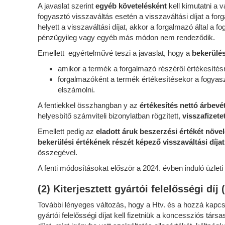
A javaslat szerint
egyéb követelésként
kell kimutatni a v
fogyasztó visszaváltás esetén a visszaváltási díjat a for
helyett a visszaváltási díjat, akkor a forgalmazó által a 
pénzügyileg vagy egyéb más módon nem rendeződik.
Emellett egyértelművé teszi a javaslat, hogy a
bekerülés
amikor a termék a forgalmazó részéről értékesítésr
forgalmazóként a termék értékesítésekor a fogyaszt
elszámolni.
A fentiekkel összhangban y az
értékesítés nettó árbevé
helyesbítő számviteli bizonylatban rögzített,
visszafizete
Emellett pedig az
eladott áruk beszerzési értékét növe
bekerülési értékének részét képező visszaváltási díja
összegével.
A fenti módosításokat először a 2024. évben induló üzleti
(2) Kiterjesztett gyártói felelősségi díj 
További lényeges változás, hogy a Htv. és a hozzá kapcsol
gyártói felelősségi díjat kell fizetniük a koncessziós társ