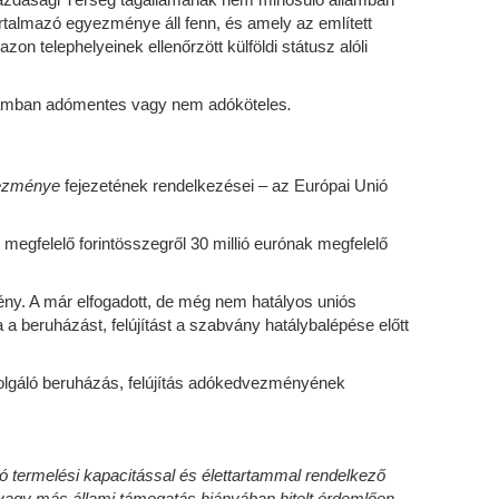
artalmazó egyezménye áll fenn, és amely az említett
 telephelyeinek ellenőrzött külföldi státusz alóli
i államban adómentes vagy nem adóköteles
.
vezménye
fejezetének rendelkezései – az Európai Unió
megfelelő forintösszegről 30 millió eurónak megfelelő
ény. A már elfogadott, de még nem hatályos uniós
beruházást, felújítást a szabvány hatálybalépése előtt
olgáló beruházás, felújítás adókedvezményének
 termelési kapacitással és élettartammal rendelkező
vagy más állami támogatás hiányában hitelt érdemlően