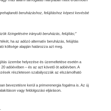
grehajtandó beruházáshoz, felújításhoz képest kevésbé
k lízingelésére irányuló beruházás, felújítás;”
két, ha az adózó alternatív beruházás, felújítás
tó költsége alapján határozza azt meg.
lújítás üzembe helyezése és üzemeltetése esetén a
 20 adóévében – és az azt követő öt adóévben. A
elkezések részletesen szabályozzák az elszámolható
an bevezetésre kerül a primerenergia fogalma is. Az új
lakításon vagy feldolgozási eljáráson.
.