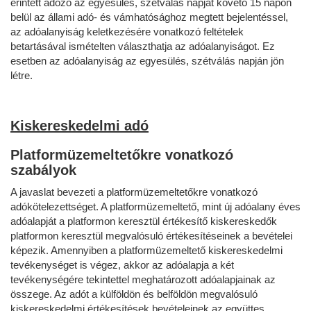
érintett adózó az egyesülés, szétválás napját követő 15 napon
belül az állami adó- és vámhatósághoz megtett bejelentéssel,
az adóalanyiság keletkezésére vonatkozó feltételek
betartásával ismételten választhatja az adóalanyiságot. Ez
esetben az adóalanyiság az egyesülés, szétválás napján jön
létre.
Kiskereskedelmi adó
Platformüzemeltetőkre vonatkozó
szabályok
A javaslat bevezeti a platformüzemeltetőkre vonatkozó
adókötelezettséget. A platformüzemeltető, mint új adóalany éves
adóalapját a platformon keresztül értékesítő kiskereskedők
platformon keresztül megvalósuló értékesítéseinek a bevételei
képezik. Amennyiben a platformüzemeltető kiskereskedelmi
tevékenységet is végez, akkor az adóalapja a két
tevékenységére tekintettel meghatározott adóalapjainak az
összege. Az adót a külföldön és belföldön megvalósuló
kiskereskedelmi értékesítések bevételeinek az együttes