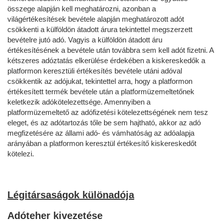
összege alapján kell meghatározni, azonban a
világértékesítések bevétele alapján meghatározott adót
csökkenti a külföldön átadott árura tekintettel megszerzett
bevételre jutó adó. Vagyis a külföldön átadott áru
értékesítésének a bevétele után továbbra sem kell adót fizetni. A
kétszeres adóztatás elkerülése érdekében a kiskereskedők a
platformon keresztüli értékesítés bevétele utáni adóval
csökkentik az adójukat, tekintettel arra, hogy a platformon
értékesített termék bevétele után a platformüzemeltetőnek
keletkezik adókötelezettsége. Amennyiben a
platformüzemeltető az adófizetési kötelezettségének nem tesz
eleget, és az adótartozás tőle be sem hajtható, akkor az adó
megfizetésére az állami adó- és vámhatóság az adóalapja
arányában a platformon keresztül értékesítő kiskereskedőt
kötelezi.
Légitársaságok különadója
Adóteher kivezetése