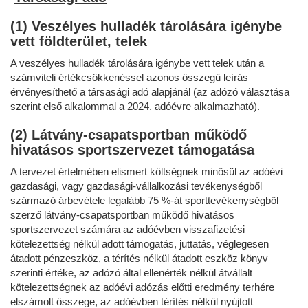
(1) Veszélyes hulladék tárolására igénybe
vett földterület, telek
A veszélyes hulladék tárolására igénybe vett telek után a
számviteli értékcsökkenéssel azonos összegű leírás
érvényesíthető a társasági adó alapjánál (az adózó választása
szerint első alkalommal a 2024. adóévre alkalmazható).
(2) Látvány-csapatsportban működő
hivatásos sportszervezet támogatása
A tervezet értelmében elismert költségnek minősül az adóévi
gazdasági, vagy gazdasági-vállalkozási tevékenységből
származó árbevétele legalább 75 %-át sporttevékenységből
szerző látvány-csapatsportban működő hivatásos
sportszervezet számára az adóévben visszafizetési
kötelezettség nélkül adott támogatás, juttatás, véglegesen
átadott pénzeszköz, a térítés nélkül átadott eszköz könyv
szerinti értéke, az adózó által ellenérték nélkül átvállalt
kötelezettségnek az adóévi adózás előtti eredmény terhére
elszámolt összege, az adóévben térítés nélkül nyújtott