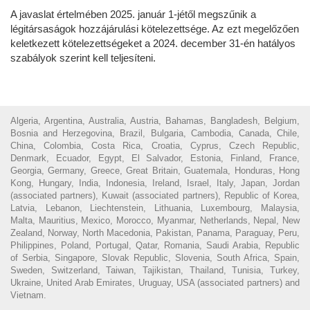
A javaslat értelmében 2025. január 1-jétől megszűnik a
légitársaságok hozzájárulási kötelezettsége. Az ezt megelőzően
keletkezett kötelezettségeket a 2024. december 31-én hatályos
szabályok szerint kell teljesíteni.
Algeria, Argentina, Australia, Austria, Bahamas, Bangladesh, Belgium,
Bosnia and Herzegovina, Brazil, Bulgaria, Cambodia, Canada, Chile,
China, Colombia, Costa Rica, Croatia, Cyprus, Czech Republic,
Denmark, Ecuador, Egypt, El Salvador, Estonia, Finland, France,
Georgia, Germany, Greece, Great Britain, Guatemala, Honduras, Hong
Kong, Hungary, India, Indonesia, Ireland, Israel, Italy, Japan, Jordan
(associated partners), Kuwait (associated partners), Republic of Korea,
Latvia, Lebanon, Liechtenstein, Lithuania, Luxembourg, Malaysia,
Malta, Mauritius, Mexico, Morocco, Myanmar, Netherlands, Nepal, New
Zealand, Norway, North Macedonia, Pakistan, Panama, Paraguay, Peru,
Philippines, Poland, Portugal, Qatar, Romania, Saudi Arabia, Republic
of Serbia, Singapore, Slovak Republic, Slovenia, South Africa, Spain,
Sweden, Switzerland, Taiwan, Tajikistan, Thailand, Tunisia, Turkey,
Ukraine, United Arab Emirates, Uruguay, USA (associated partners) and
Vietnam.