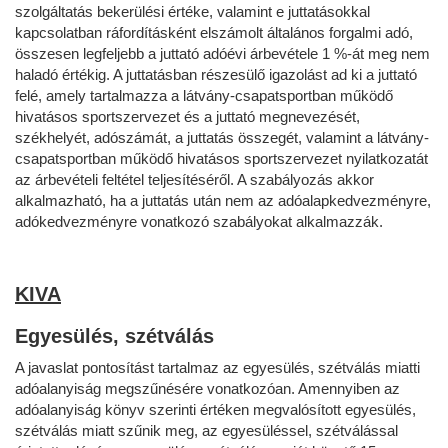
szolgáltatás bekerülési értéke, valamint e juttatásokkal
kapcsolatban ráfordításként elszámolt általános forgalmi adó,
összesen legfeljebb a juttató adóévi árbevétele 1 %-át meg nem
haladó értékig. A juttatásban részesülő igazolást ad ki a juttató
felé, amely tartalmazza a látvány-csapatsportban működő
hivatásos sportszervezet és a juttató megnevezését,
székhelyét, adószámát, a juttatás összegét, valamint a látvány-
csapatsportban működő hivatásos sportszervezet nyilatkozatát
az árbevételi feltétel teljesítéséről. A szabályozás akkor
alkalmazható, ha a juttatás után nem az adóalapkedvezményre,
adókedvezményre vonatkozó szabályokat alkalmazzák.
KIVA
Egyesülés, szétválás
A javaslat pontosítást tartalmaz az egyesülés, szétválás miatti
adóalanyiság megszűnésére vonatkozóan. Amennyiben az
adóalanyiság könyv szerinti értéken megvalósított egyesülés,
szétválás miatt szűnik meg, az egyesüléssel, szétválással