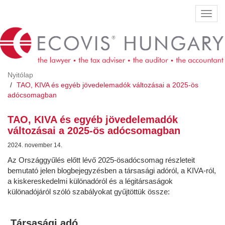
Ugrás
Navig
a
átkap
tartalomra
Nyitólap
TAO, KIVA és egyéb jövedelemadók változásai a 2025-ös
adócsomagban
TAO, KIVA és egyéb jövedelemadók
változásai a 2025-ös adócsomagban
2024. november 14.
Az Országgyűlés előtt lévő 2025-ösadócsomag részleteit
bemutató jelen blogbejegyzésben a társasági adóról, a KIVA-ról,
a kiskereskedelmi különadóról és a légitársaságok
különadójáról szóló szabályokat gyűjtöttük össze:
Társasági adó